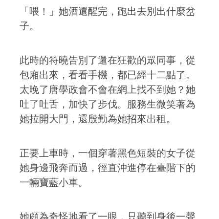
「喂！」她酒還醒完，跑出去別出什麼岔
子。
此時的符曉告別了還在狂歡的眾同事，從
包廂出來，看看手機，都已經十二點了。
太晚了唐學政會不會在網上找不到她？她
吐了吐舌，加快了步伐。服務生微笑著為
她拉開大門，還殷勤為她招來出租。
正要上車時，一個穿著黑色短裝的女子從
她身邊飛奔而過，徑直沖進停在臺階下的
一輛寶藍小車。
她頗為奇怪地看了一眼，只聽到身後一聲