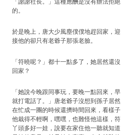
「謝謝社長。」這種應酬是沒有辦法拒絕
的。
於是晚上，唐大少風塵僕僕地趕回家，迎
接他的卻只有老爺子那張老臉。
「符曉呢？」都十一點多了，她居然還沒
回家？
「她說今晚跟同事玩，要晚一點回來，早
就打電話了。」唐老爺子沒想到孫子居然
在忙成一團的時候還擠時間回來，看樣子
他栽得不輕啊，嘿嘿，也難怪他這樣，符
丫頭多好一娃，說要在家住他一聽就知道