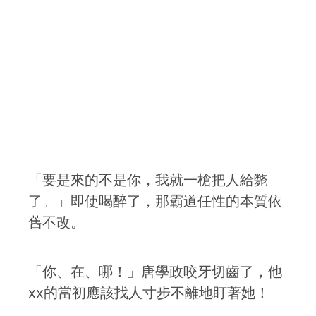
「要是來的不是你，我就一槍把人給斃
了。」即使喝醉了，那霸道任性的本質依
舊不改。
「你、在、哪！」唐學政咬牙切齒了，他
xx的當初應該找人寸步不離地盯著她！