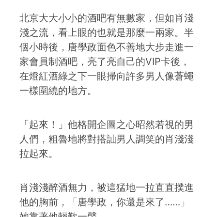
北京大大小小的酒吧有無數家，但如肖淺
淺之流，看上眼的也就是那麼一兩家。半
個小時後，唐學政面色不善地大步走進一
家會員制酒吧，亮了亮自己的VIP卡後，
在燈紅酒綠之下一眼掃向許多男人像蒼蠅
一樣圍繞的地方。
「起來！」他格開企圖之心昭然若視的男
人們，粗魯地將對搭訕男人調笑的肖淺淺
拉起來。
肖淺淺醉酒無力，被這猛地一拉直直撲進
他的胸前，「唐學政，你還是來了……」
她靠著他輕歎一聲。