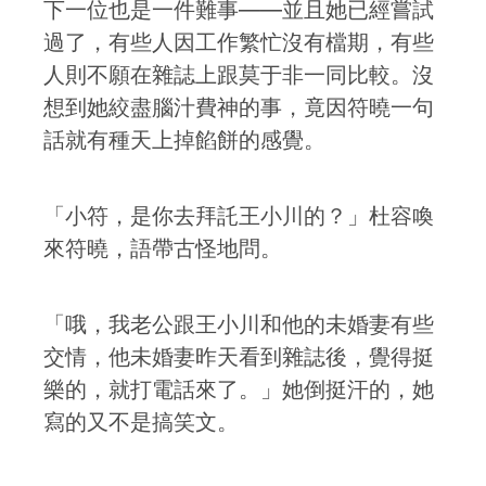
下一位也是一件難事——並且她已經嘗試
過了，有些人因工作繁忙沒有檔期，有些
人則不願在雜誌上跟莫于非一同比較。沒
想到她絞盡腦汁費神的事，竟因符曉一句
話就有種天上掉餡餅的感覺。
「小符，是你去拜託王小川的？」杜容喚
來符曉，語帶古怪地問。
「哦，我老公跟王小川和他的未婚妻有些
交情，他未婚妻昨天看到雜誌後，覺得挺
樂的，就打電話來了。」她倒挺汗的，她
寫的又不是搞笑文。