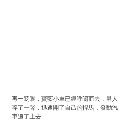
再一眨眼，寶藍小車已經呼嘯而去，男人
啐了一聲，迅速開了自己的悍馬，發動汽
車追了上去。