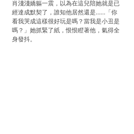
肖淺淺嬌軀一震，以為在這兒陪她就是已
經達成默契了，誰知他居然還是……「你
看我哭成這樣很好玩是嗎？當我是小丑是
嗎？」她抓緊了紙，恨恨瞪著他，氣得全
身發抖。