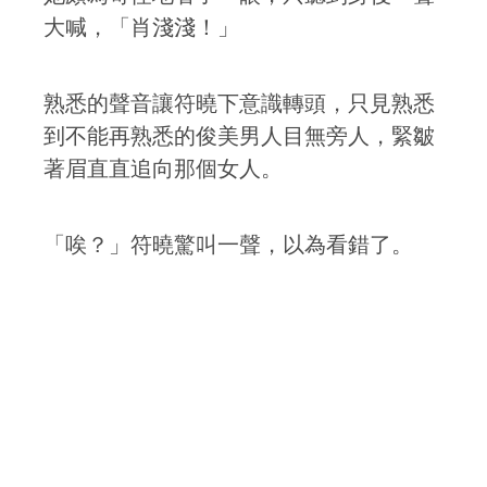
大喊，「肖淺淺！」
熟悉的聲音讓符曉下意識轉頭，只見熟悉
到不能再熟悉的俊美男人目無旁人，緊皺
著眉直直追向那個女人。
「唉？」符曉驚叫一聲，以為看錯了。