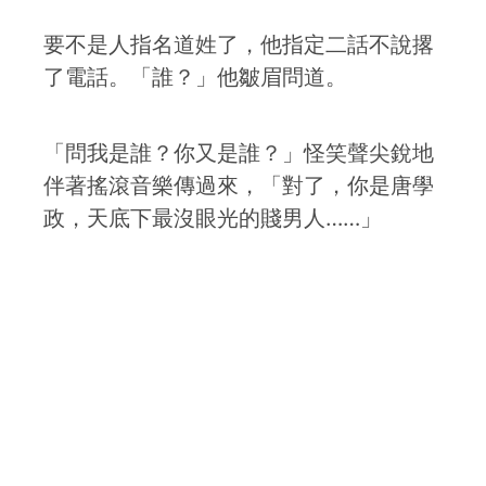
要不是人指名道姓了，他指定二話不說撂
了電話。「誰？」他皺眉問道。
「問我是誰？你又是誰？」怪笑聲尖銳地
伴著搖滾音樂傳過來，「對了，你是唐學
政，天底下最沒眼光的賤男人……」