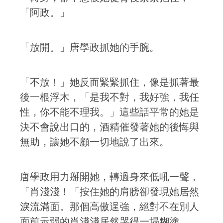
「阿政。」
「放開。」唐學政抓她的手腕。
「不放！」她反而緊緊抓住，像是抓著最
後一根浮木，「是我不對，我好強，我任
性，你不能不理我。」這些話平常的她是
決不會說出口的，酒精催發著她的後悔與
無助，讓她不顧一切地說了出來。
唐學政用力掰開她，轉過身來低吼一聲，
「肖淺淺！「按住她的肩膀卻發現她居然
淚流滿面。那個高傲逞強，絕對不在別人
面前示弱的肖淺淺居然哭得一塌糊塗。