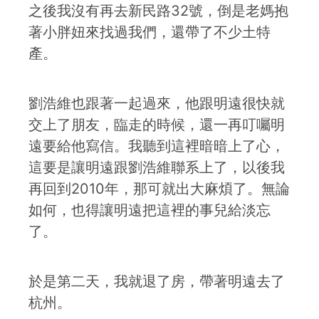
之後我沒有再去新民路32號，倒是老媽抱
著小胖妞來找過我們，還帶了不少土特
產。
劉浩維也跟著一起過來，他跟明遠很快就
交上了朋友，臨走的時候，還一再叮囑明
遠要給他寫信。我聽到這裡暗暗上了心，
這要是讓明遠跟劉浩維聯系上了，以後我
再回到2010年，那可就出大麻煩了。無論
如何，也得讓明遠把這裡的事兒給淡忘
了。
於是第二天，我就退了房，帶著明遠去了
杭州。