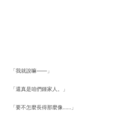
「我就說嘛——」
「還真是咱們鍾家人。」
「要不怎麼長得那麼像……」