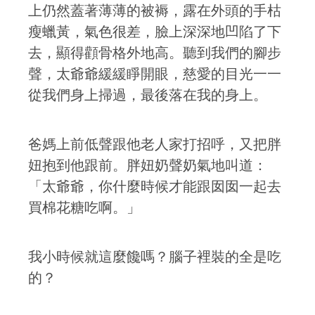
上仍然蓋著薄薄的被褥，露在外頭的手枯
瘦蠟黃，氣色很差，臉上深深地凹陷了下
去，顯得顴骨格外地高。聽到我們的腳步
聲，太爺爺緩緩睜開眼，慈愛的目光一一
從我們身上掃過，最後落在我的身上。
爸媽上前低聲跟他老人家打招呼，又把胖
妞抱到他跟前。胖妞奶聲奶氣地叫道：
「太爺爺，你什麼時候才能跟囡囡一起去
買棉花糖吃啊。」
我小時候就這麼饞嗎？腦子裡裝的全是吃
的？