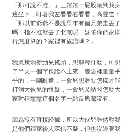
「那可說不准。」三嬸嬸一屁股湊到我身
邊坐下，盯著我左看看右看看，高聲道：
「那以前爺爺不是說早年有個兄弟走丟了
嗎，指不准就去了北京呢。妹陀你們家排
行怎麼算的？家裡有族譜嗎？」
我尷尬地使勁兒搖頭，想解釋什麼，可想
了半天一個字也說不上來。腦袋裡暈暈乎
乎的，一團亂遭，一會兒想著要怎樣才能
打消大伙兒的懷疑，一會兒又納悶怎麼大
家對鍾慧慧這個名字一點反應都沒有。
因為沒有直接證據，所以大伙兒雖然對我
是他們鍾家後人深信不疑，但也沒逼著我