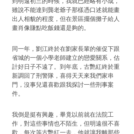
到明遠初三的時候，我就已經略有小成，
雖說不能達到龔老爺子那樣憑口述就能畫
出人相貌的程度，但在景區擺個攤子給人
畫肖像賺點吃飯錢還是夠的。
同一年，劉江終於在劉家長輩的催促下跟
省城的一個小學老師建立的戀愛關系，估
計好日子不遠了。到年底，古艷紅終於重
新調回了刑警隊，喜得天天來我們家串
門，沒事兒還喜歡跟我探討一些刑事案
件。
我倒是挺有興趣，畢竟以前就在法院工
作，對這些事情也不陌生，但明遠很不喜
歡，每次等古艷紅一走，他就讓我離那些