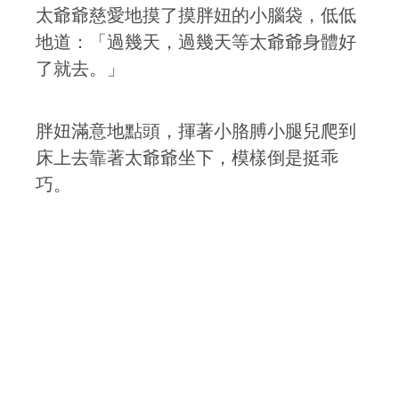
太爺爺慈愛地摸了摸胖妞的小腦袋，低低
地道：「過幾天，過幾天等太爺爺身體好
了就去。」
胖妞滿意地點頭，揮著小胳膊小腿兒爬到
床上去靠著太爺爺坐下，模樣倒是挺乖
巧。