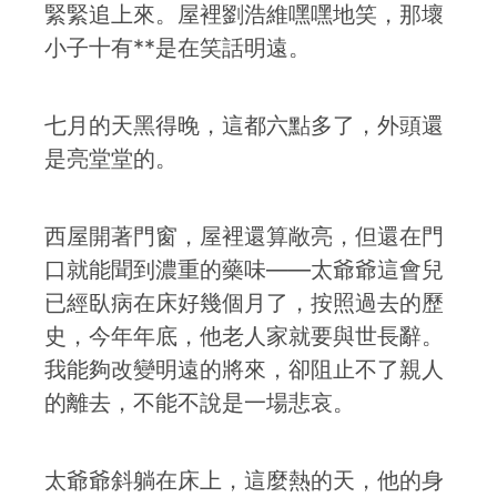
緊緊追上來。屋裡劉浩維嘿嘿地笑，那壞
小子十有**是在笑話明遠。
七月的天黑得晚，這都六點多了，外頭還
是亮堂堂的。
西屋開著門窗，屋裡還算敞亮，但還在門
口就能聞到濃重的藥味——太爺爺這會兒
已經臥病在床好幾個月了，按照過去的歷
史，今年年底，他老人家就要與世長辭。
我能夠改變明遠的將來，卻阻止不了親人
的離去，不能不說是一場悲哀。
太爺爺斜躺在床上，這麼熱的天，他的身