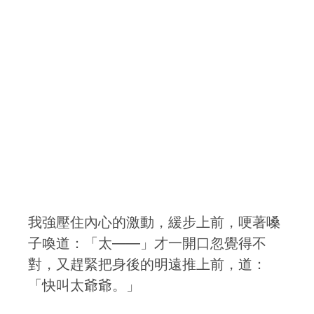
我強壓住內心的激動，緩步上前，哽著嗓
子喚道：「太——」才一開口忽覺得不
對，又趕緊把身後的明遠推上前，道：
「快叫太爺爺。」