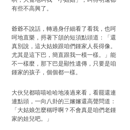
有些不高興了。
爺爺不說話，轉過身仔細看了看我，也呵
呵地直樂，捋著下頜的短須點頭道：「還
真別說，這大姑娘跟咱們鍾家人長得像。
尤其是這下巴，簡直跟我一模一樣。」能
不一樣麼，那下巴是顯性遺傳，只要是咱
鍾家的孩子，個個都一樣。
大伙兒都嘻嘻哈哈地湊過來看，看罷還連
連點頭，一向八卦的三嬸嬸還高聲問道：
「大姑娘怎麼稱呼啊？不會真是咱們老鍾
家的娃兒吧。」