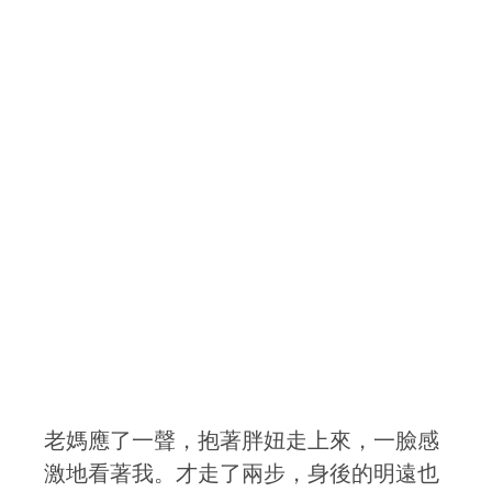
老媽應了一聲，抱著胖妞走上來，一臉感
激地看著我。才走了兩步，身後的明遠也