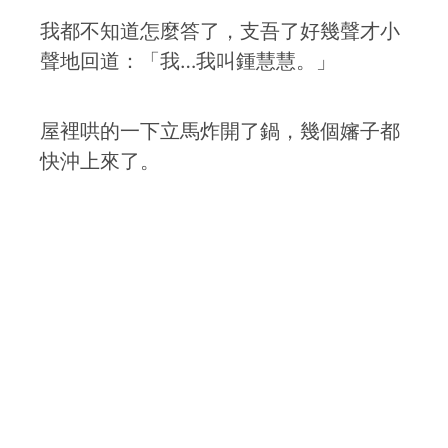
我都不知道怎麼答了，支吾了好幾聲才小
聲地回道：「我…我叫鍾慧慧。」
屋裡哄的一下立馬炸開了鍋，幾個嬸子都
快沖上來了。