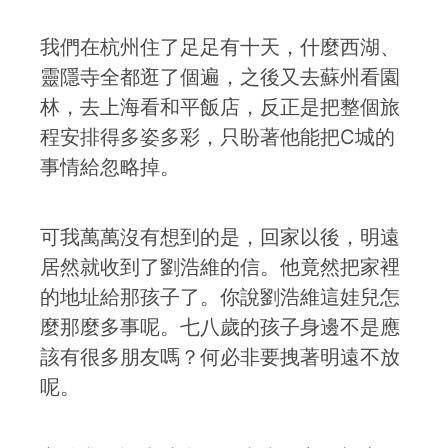
我們在杭州住了足足有十天，什麼西湖、
靈隱寺全都逛了個遍，之後又去蘇州看園
林，去上海看和平飯店，反正是把整個旅
程安排得多姿多彩，只盼著他能把C城的
事情給忽略掉。
可我萬萬沒有想到的是，回家以後，明遠
居然就收到了劉浩維的信。他竟然把家裡
的地址給那孩子了。你說劉浩維這娃兒怎
麼那麼多事呢。七八歲的孩子身邊不是應
該有很多朋友嗎？何必非要拽著明遠不放
呢。