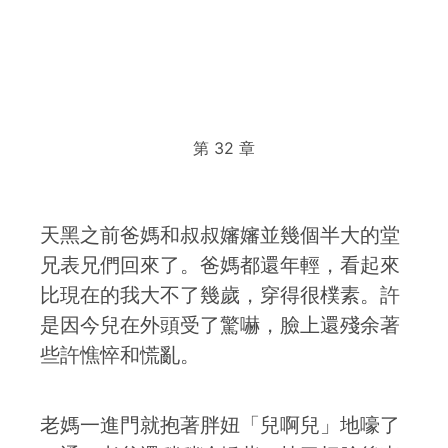
第 32 章
天黑之前爸媽和叔叔嬸嬸並幾個半大的堂
兄表兄們回來了。爸媽都還年輕，看起來
比現在的我大不了幾歲，穿得很樸素。許
是因今兒在外頭受了驚嚇，臉上還殘余著
些許憔悴和慌亂。
老媽一進門就抱著胖妞「兒啊兒」地嚎了