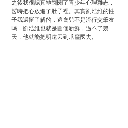
之後我很認真地翻閱了青少年心理雜志，
暫時把心放進了肚子裡。其實劉浩維的性
子我還挺了解的，這會兒不是流行交筆友
嗎，劉浩維也就是圖個新鮮，過不了幾
天，他就能把明遠丟到爪窪國去。