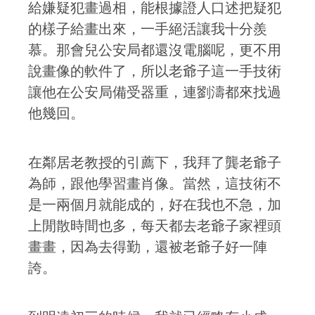
給嫌疑犯畫過相，能根據證人口述把疑犯
的樣子給畫出來，一手絕活讓我十分羨
慕。那會兒公安局都還沒電腦呢，更不用
說畫像的軟件了，所以老爺子這一手技術
讓他在公安局備受器重，連劉濤都來找過
他幾回。
在鄰居老教授的引薦下，我拜了龔老爺子
為師，跟他學習畫肖像。當然，這技術不
是一兩個月就能成的，好在我也不急，加
上閒散時間也多，每天都去老爺子家裡頭
畫畫，因為去得勤，還被老爺子好一陣
誇。