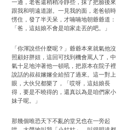
一通，老爸還稍稍冷靜些，抹了把臉後來
跟我和明遠道謝。一見我的面，老爸頓時
愣住，發了半天呆，才喃喃地朝爺爺道：
「爸，這姑娘不會是咱家走丟的吧。」
「你渾說些什麼呢？」爺爺本來就氣他沒
照顧好胖妞，這回可找到機會罵人了，中
氣十足地沖著他一頓吼，把原本在院子裡
說話的叔叔嬸嬸全給招了過來。這一對上
眼，大伙兒都樂了，「哎呀，這姑娘長
得，要是不曉得的，還真以為是咱們家小
妹子呢。」
那幾個唯恐天下不亂的堂兄也在一旁起
哄，大聲地叫我「小姑姑」，叫得明遠都