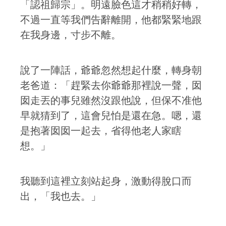
「認祖歸宗」。明遠臉色這才稍稍好轉，
不過一直等我們告辭離開，他都緊緊地跟
在我身邊，寸步不離。
說了一陣話，爺爺忽然想起什麼，轉身朝
老爸道：「趕緊去你爺爺那裡說一聲，囡
囡走丟的事兒雖然沒跟他說，但保不准他
早就猜到了，這會兒怕是還在急。嗯，還
是抱著囡囡一起去，省得他老人家瞎
想。」
我聽到這裡立刻站起身，激動得脫口而
出，「我也去。」