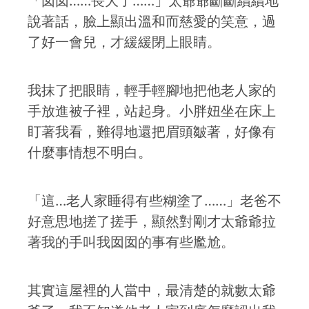
「囡囡……長大了……」太爺爺斷斷續續地
說著話，臉上顯出溫和而慈愛的笑意，過
了好一會兒，才緩緩閉上眼睛。
我抹了把眼睛，輕手輕腳地把他老人家的
手放進被子裡，站起身。小胖妞坐在床上
盯著我看，難得地還把眉頭皺著，好像有
什麼事情想不明白。
「這…老人家睡得有些糊塗了……」老爸不
好意思地搓了搓手，顯然對剛才太爺爺拉
著我的手叫我囡囡的事有些尷尬。
其實這屋裡的人當中，最清楚的就數太爺