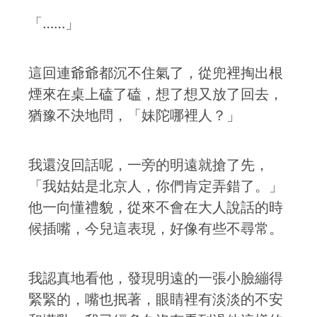
「……」
這回連爺爺都沉不住氣了，從兜裡掏出根
煙來在桌上磕了磕，想了想又放了回去，
猶豫不決地問，「妹陀哪裡人？」
我還沒回話呢，一旁的明遠就搶了先，
「我姑姑是北京人，你們肯定弄錯了。」
他一向懂禮貌，從來不會在大人說話的時
候插嘴，今兒這表現，好像有些不尋常。
我認真地看他，發現明遠的一張小臉繃得
緊緊的，嘴也抿著，眼睛裡有淡淡的不安