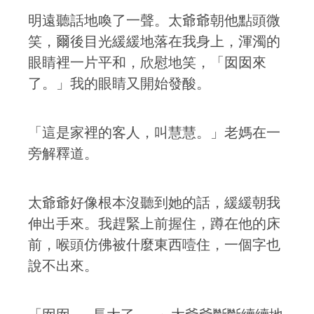
明遠聽話地喚了一聲。太爺爺朝他點頭微
笑，爾後目光緩緩地落在我身上，渾濁的
眼睛裡一片平和，欣慰地笑，「囡囡來
了。」我的眼睛又開始發酸。
「這是家裡的客人，叫慧慧。」老媽在一
旁解釋道。
太爺爺好像根本沒聽到她的話，緩緩朝我
伸出手來。我趕緊上前握住，蹲在他的床
前，喉頭仿佛被什麼東西噎住，一個字也
說不出來。