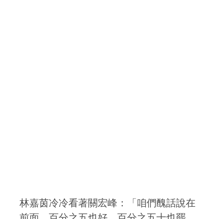
林嘉茵冷冷看著關宏峰：「咱們醜話說在
前面，百分之五也好，百分之五十也罷，