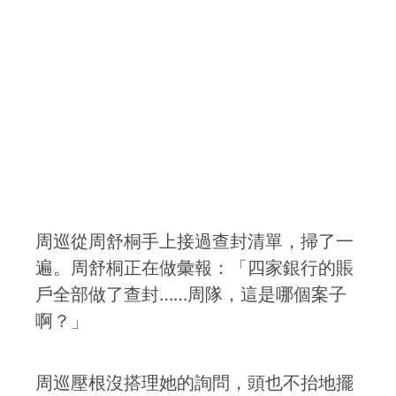
周巡從周舒桐手上接過查封清單，掃了一
遍。周舒桐正在做彙報：「四家銀行的賬
戶全部做了查封……周隊，這是哪個案子
啊？」
周巡壓根沒搭理她的詢問，頭也不抬地擺