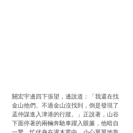
關宏宇邊四下張望，邊說道：「我還在找
金山他們。不過金山沒找到，倒是發現了
孟仲謀進入津港的行蹤。」正說著，山谷
下面停著的兩輛奔馳車躍入眼簾，他暗自
一驚，忙伏身在灌木叢中，小心翼翼地靠