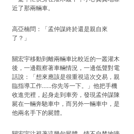
近了那兩輛車。
高亞楠問：「孟仲謀終於還是親自來
了？」
關宏宇移動到離兩輛車比較近的一叢灌木
後，一邊觀察著車輛情況，一邊低聲對電
話說：「想來應該是很重視這次交易，親
臨指導工作……你先等一下。」他把手機
收進兜裡，起身走到車旁，發現孟仲謀陳
屍在一輛奔馳車中，而另外一輛車中，是
他兩名手下的屍體。
關宏宇注視著這幾句屍體，情不自禁地嘀