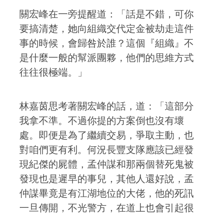
關宏峰在一旁提醒道：「話是不錯，可你
要搞清楚，她向組織交代定金被劫走這件
事的時候，會歸咎於誰？這個『組織』不
是什麼一般的幫派團夥，他們的思維方式
往往很極端。」
林嘉茵思考著關宏峰的話，道：「這部分
我拿不準。不過你提的方案倒也沒有壞
處。即便是為了繼續交易，爭取主動，也
對咱們更有利。何況長豐支隊應該已經發
現紀傑的屍體，孟仲謀和那兩個替死鬼被
發現也是遲早的事兒，其他人還好說，孟
仲謀畢竟是有江湖地位的大佬，他的死訊
一旦傳開，不光警方，在道上也會引起很