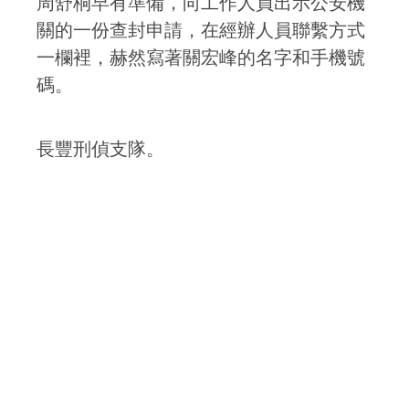
周舒桐早有準備，向工作人員出示公安機
關的一份查封申請，在經辦人員聯繫方式
一欄裡，赫然寫著關宏峰的名字和手機號
碼。
長豐刑偵支隊。