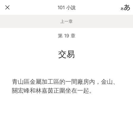
101 小說
上一章
第 19 章
交易
青山區金屬加工區的一間廠房內，金山、
關宏峰和林嘉茵正圍坐在一起。