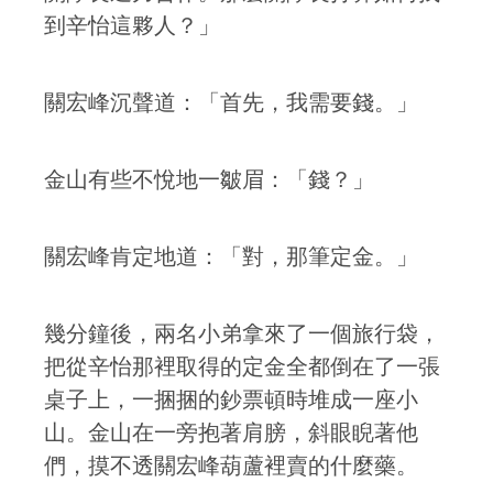
到辛怡這夥人？」
關宏峰沉聲道：「首先，我需要錢。」
金山有些不悅地一皺眉：「錢？」
關宏峰肯定地道：「對，那筆定金。」
幾分鐘後，兩名小弟拿來了一個旅行袋，
把從辛怡那裡取得的定金全都倒在了一張
桌子上，一捆捆的鈔票頓時堆成一座小
山。金山在一旁抱著肩膀，斜眼睨著他
們，摸不透關宏峰葫蘆裡賣的什麼藥。