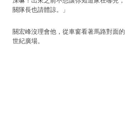
深嘛！出來之前不想讓你知道家在哪兒，
關隊長也請體諒。」
關宏峰沒理會他，從車窗看著馬路對面的
世紀廣場。