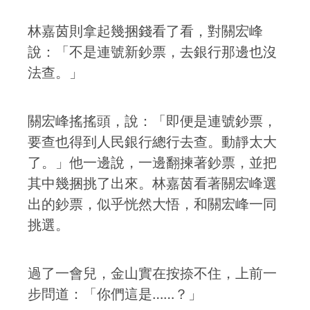
林嘉茵則拿起幾捆錢看了看，對關宏峰
說：「不是連號新鈔票，去銀行那邊也沒
法查。」
關宏峰搖搖頭，說：「即便是連號鈔票，
要查也得到人民銀行總行去查。動靜太大
了。」他一邊說，一邊翻揀著鈔票，並把
其中幾捆挑了出來。林嘉茵看著關宏峰選
出的鈔票，似乎恍然大悟，和關宏峰一同
挑選。
過了一會兒，金山實在按捺不住，上前一
步問道：「你們這是……？」