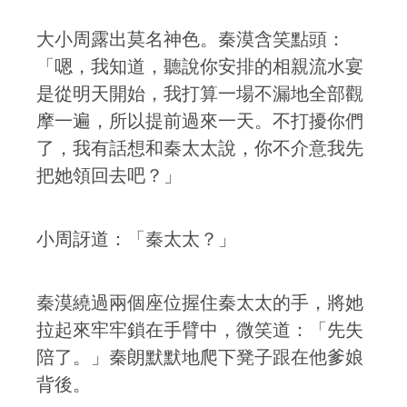
大小周露出莫名神色。秦漠含笑點頭：
「嗯，我知道，聽說你安排的相親流水宴
是從明天開始，我打算一場不漏地全部觀
摩一遍，所以提前過來一天。不打擾你們
了，我有話想和秦太太說，你不介意我先
把她領回去吧？」
小周訝道：「秦太太？」
秦漠繞過兩個座位握住秦太太的手，將她
拉起來牢牢鎖在手臂中，微笑道：「先失
陪了。」秦朗默默地爬下凳子跟在他爹娘
背後。