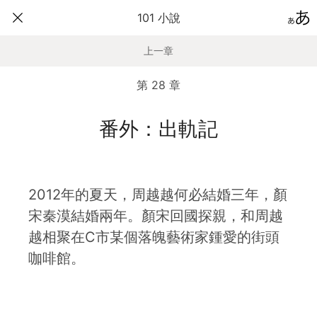
101 小說
上一章
第 28 章
番外：出軌記
2012年的夏天，周越越何必結婚三年，顏
宋秦漠結婚兩年。顏宋回國探親，和周越
越相聚在C市某個落魄藝術家鍾愛的街頭
咖啡館。