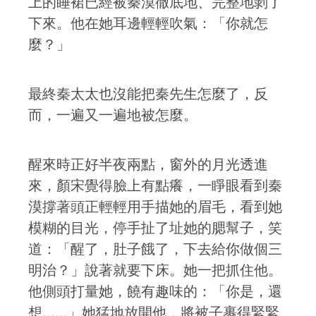
上的睡裙已經被秦漠徹底地、完整地剝了
下來。他在她耳邊輕輕吹氣：「你就怎
麼？」
最終秦太太也沒能把秦先生怎麼了，反
而，一遍又一遍地被怎麼。
醒來時正好半夜兩點，窗外的月光透進
來，顏宋覺得臉上有點癢，一睜眼看到秦
漠撐著頭正輕輕用手描她的眉毛，看到她
模糊的目光，停手扯了址她的腮幫子，笑
道：「醒了，肚子餓了，下去給你做個三
明治？」說著就要下床。她一把抓住他。
他側頭打量她，饒有趣味的：「你是，還
想......」她猛地放開他，將被子裹得緊緊