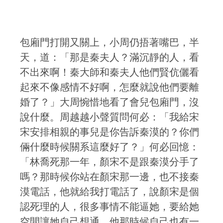
包廂門打開又關上，小周仍捂著嘴巴，半
天，道：「那是秦夫人？滿沉靜的人，看
不出來啊！秦大師和秦夫人他們賢伉儷看
起來不像感情不好啊，怎麼就說他們要離
婚了？」大周惋惜地看了會兒包廂門，沒
說什麼。周越越小聲質問何必：「我給宋
宋安排相親的事兒是你告訴秦漠的？你們
倆什麼時候關系這麼好了？」何必回憶：
「林喬死那一年，顏宋不是跟秦漠分手了
嗎？那時候你站在顏宋那一邊，也不接秦
漠電話，他就給我打電話了，說顏宋是個
認死理的人，很多事情不能逼她，要給她
空間讓她自己想通，他那時候自己也有一