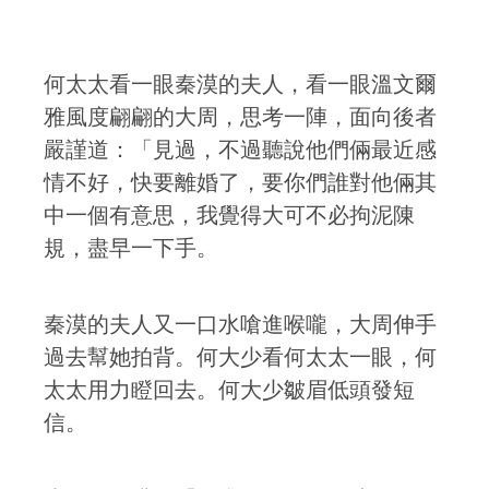
何太太看一眼秦漠的夫人，看一眼溫文爾
雅風度翩翩的大周，思考一陣，面向後者
嚴謹道：「見過，不過聽說他們倆最近感
情不好，快要離婚了，要你們誰對他倆其
中一個有意思，我覺得大可不必拘泥陳
規，盡早一下手。
秦漠的夫人又一口水嗆進喉嚨，大周伸手
過去幫她拍背。何大少看何太太一眼，何
太太用力瞪回去。何大少皺眉低頭發短
信。