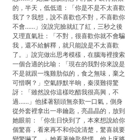
的，半天，低低道：「你是不是不太喜歡
我了？我想，說不喜歡也不對，不喜歡你
不會……」沒說完臉就紅了紅，三秒之後
又理直氣壯：「不對，很喜歡你就不會騙
我，還不給解釋，就只能說是不太喜歡
了。」說完做出思考模樣，在腦海裡搜索
一個合適的比喻：「現在的我對你來說是
不是就跟一塊雞肋似的，食之無味，棄之
可惜啊？」空氣靜默半晌，秦漠難得驚
訝：「雖然說你這樣吃醋我很高興，不
過……」他揉著額頭無奈歎一口氣，側身
從外套裡拿出一串鑰匙，亮晶晶的，放到
她眼前：「你生日快到了，本來想說給你
個驚喜，看來再不和你說清楚，驚喜就要
變驚嚇了。」她看著鑰匙發愣，他上床將