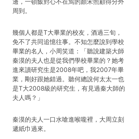
邊，一頓飯對心不在焉的顏宋照顧得分外
周到。
幾個人都是T大畢業的校友，酒過三旬，
免不了共同追憶往事。不知怎麼說到學校
畢業的名人，小周笑道：「聽說建築大師
秦漠的夫人也是從我們學校畢業的？她考
進來讀研究生是2008年吧，我2007年畢
業，剛好跟她錯過。聽何總說何太太一也
是T大2008級的研究生，有見過秦大師的
夫人嗎？」
秦漠的夫人一口水嗆進喉嚨裡，大周立刻
遞紙巾過來。