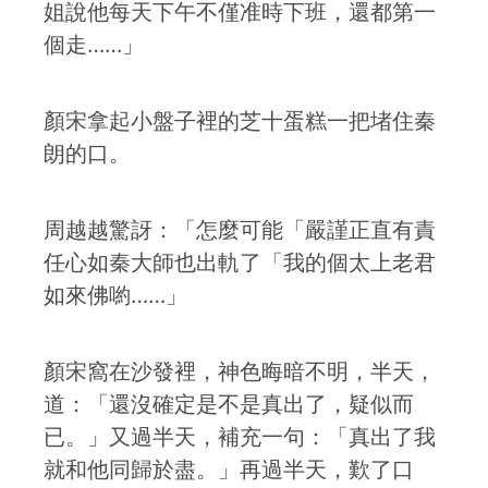
姐說他每天下午不僅准時下班，還都第一
個走……」
顏宋拿起小盤子裡的芝十蛋糕一把堵住秦
朗的口。
周越越驚訝：「怎麼可能「嚴謹正直有責
任心如秦大師也出軌了「我的個太上老君
如來佛喲……」
顏宋窩在沙發裡，神色晦暗不明，半天，
道：「還沒確定是不是真出了，疑似而
已。」又過半天，補充一句：「真出了我
就和他同歸於盡。」再過半天，歎了口