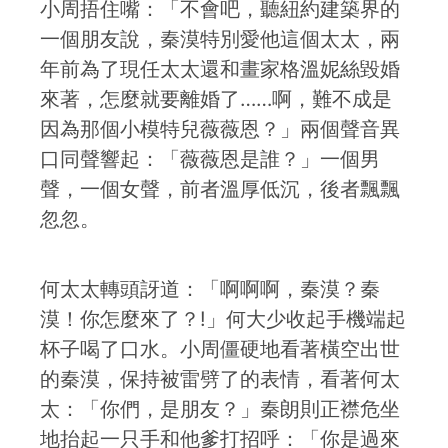
小周捂住嘴：「不會吧，聽紐約建築界的
一個朋友說，秦漠特別愛他這個太太，兩
年前為了現任太太還和畫家格溫妮絲毀婚
來著，怎麼就要離婚了……啊，難不成是
因為那個小模特兒薇薇恩？」兩個聲音異
口同聲響起：「薇薇恩是誰？」一個男
聲，一個女聲，前者溫厚低沉，後者飄飄
忽忽。
何太太轉頭訝道：「啊啊啊，秦漠？秦
漠！你怎麼來了？!」何大少收起手機端起
杯子喝了口水。小周僵硬地看著橫空出世
的秦漠，保持被雷劈了的表情，看著何太
太：「你們，是朋友？」秦朗則正襟危坐
地抬起一只手和他爹打招呼：「你是過來