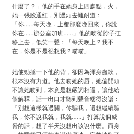
什麼了？」他的手在她身上四處點．火，
她一張臉通紅，別過頭去難耐道：
「你……每天晚．上都那麼晚回來，你說
你在……辦公室加班……」他的吻從脖子扛
移上去，低笑一聲：「每天晚上？我不
在，你是不是很想我？喵喵」
她使勁捶一下他的背，卻因為渾身癱軟，
根本沒有力道。他去吻她的唇，她偏開頭
不讓她吻到，本意是想嚴詞相逼，讓他給
個解釋，話一出口才聽到聲音糯得沒譜：
「別想這樣就過關，你騙我，還想繼續騙
我，你不說我就，我就……」打算說個威
脅的話，想了半天沒想出該說什麼。而身