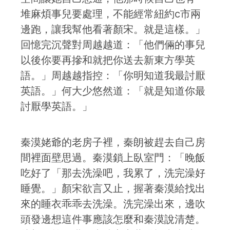
堆麻煩事兒要處理，不能經常紐約c市兩
邊跑，讓我幫他看著顏宋。就是這樣。」
回憶完沉聲對周越越道：「他們倆的事兒
以後你要再摻和就把你送去新東方學英
語。」周越越指控：「你明知道我最討厭
英語。」何大少悠然道：「就是知道你最
討厭學英語。」
秦漠姥爺的老房子裡，秦朗被趕去自己房
間裡面壁思過。秦漠鎖上臥室門：「晚飯
吃好了「那去洗澡吧，我累了，洗完澡好
睡覺。」顏宋欲言又止，握著秦漠給找出
來的睡衣乖乖去洗澡。洗完澡出來，邊吹
頭發邊想這件事應該怎麼和秦漠說清楚。