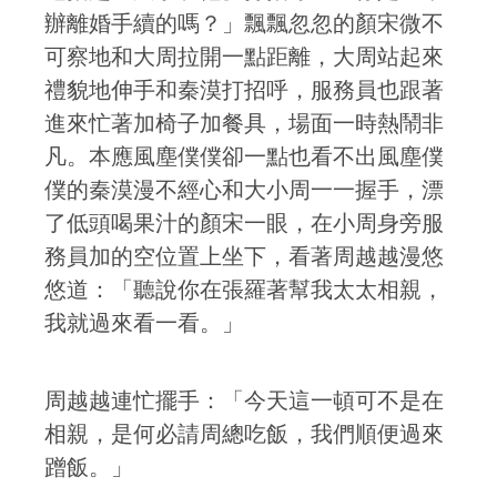
辦離婚手續的嗎？」飄飄忽忽的顏宋微不
可察地和大周拉開一點距離，大周站起來
禮貌地伸手和秦漠打招呼，服務員也跟著
進來忙著加椅子加餐具，場面一時熱鬧非
凡。本應風塵僕僕卻一點也看不出風塵僕
僕的秦漠漫不經心和大小周一一握手，漂
了低頭喝果汁的顏宋一眼，在小周身旁服
務員加的空位置上坐下，看著周越越漫悠
悠道：「聽說你在張羅著幫我太太相親，
我就過來看一看。」
周越越連忙擺手：「今天這一頓可不是在
相親，是何必請周總吃飯，我們順便過來
蹭飯。」