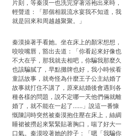
片刻，等秦漠一也洗完穿著浴袍出來時，
輕聲道：「那個相親流水宴我不知道，我
就是回來和周越越聚聚。」
秦漠操著手看她。坐在床上的顏宋想想，
咬咬嘴唇，豁出去道：「你看起來好像也
不大在乎，那我就去相吧，你騙我那麼久
也該騙膩了，早點攤牌也好，我小時候看
童話故事，就奇怪為什麼王子公主結婚了
故事就打住不講了，原來結婚後會遇到各
種各樣的問題，說不定哪一天他們倆就離
婚了，就不能在一起了……」說這一番慷
慨陳詞時突然被秦漠抱住壓在床上，絲綢
睡裙被撈起來緊緊貼著胸口，喘了好大一
口氣。秦漠咬著她的脖子：「嗯「我騙你