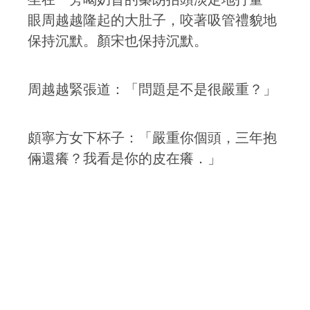
眼周越越隆起的大肚子，咬著吸管禮貌地
保持沉默。顏宋也保持沉默。
周越越緊張道：「問題是不是很嚴重？」
頗寧方女下杯子：「嚴重你個頭，三年抱
倆還癢？我看是你的皮在癢．」