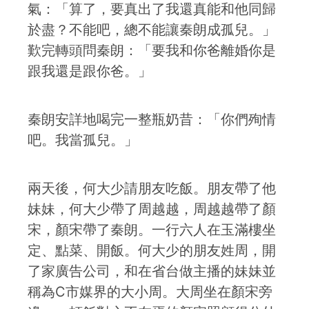
氣：「算了，要真出了我還真能和他同歸
於盡？不能吧，總不能讓秦朗成孤兒。」
歎完轉頭問秦朗：「要我和你爸離婚你是
跟我還是跟你爸。」
秦朗安詳地喝完一整瓶奶昔：「你們殉情
吧。我當孤兒。」
兩天後，何大少請朋友吃飯。朋友帶了他
妹妹，何大少帶了周越越，周越越帶了顏
宋，顏宋帶了秦朗。一行六人在玉滿樓坐
定、點菜、開飯。何大少的朋友姓周，開
了家廣告公司，和在省台做主播的妹妹並
稱為C市媒界的大小周。大周坐在顏宋旁