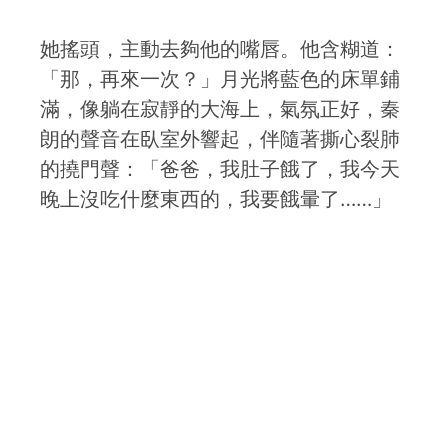
她搖頭，主動去夠他的嘴唇。他含糊道：
「那，再來一次？」月光將藍色的床單鋪
滿，像躺在寂靜的大海上，氣氛正好，秦
朗的聲音在臥室外響起，伴隨著撕心裂肺
的撓門聲：「爸爸，我肚子餓了，我今天
晚上沒吃什麼東西的，我要餓暈了……」