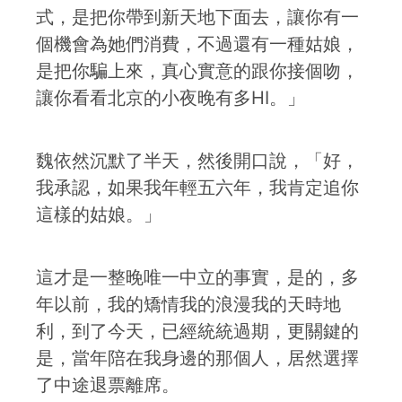
式，是把你帶到新天地下面去，讓你有一
個機會為她們消費，不過還有一種姑娘，
是把你騙上來，真心實意的跟你接個吻，
讓你看看北京的小夜晚有多HI。」
魏依然沉默了半天，然後開口說，「好，
我承認，如果我年輕五六年，我肯定追你
這樣的姑娘。」
這才是一整晚唯一中立的事實，是的，多
年以前，我的矯情我的浪漫我的天時地
利，到了今天，已經統統過期，更關鍵的
是，當年陪在我身邊的那個人，居然選擇
了中途退票離席。