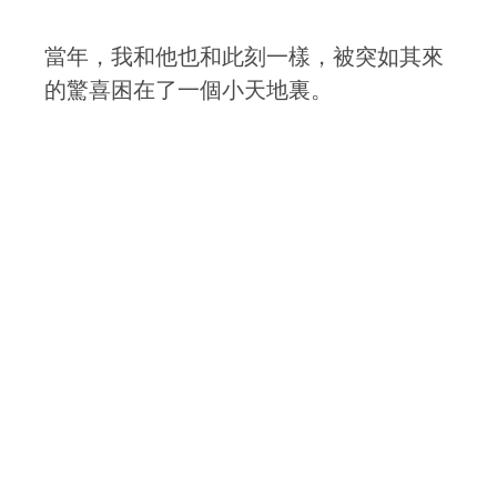
當年，我和他也和此刻一樣，被突如其來
的驚喜困在了一個小天地裏。