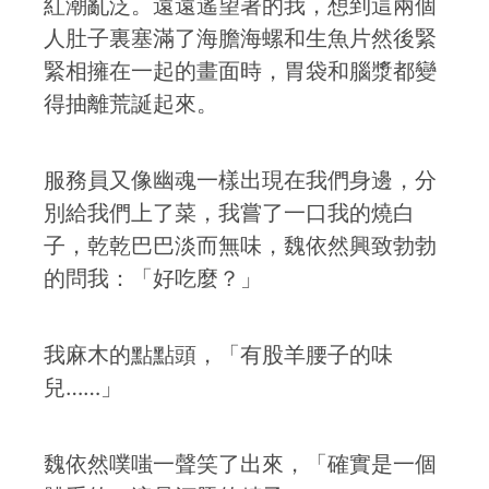
紅潮亂泛。遠遠遙望著的我，想到這兩個
人肚子裏塞滿了海膽海螺和生魚片然後緊
緊相擁在一起的畫面時，胃袋和腦漿都變
得抽離荒誕起來。
服務員又像幽魂一樣出現在我們身邊，分
別給我們上了菜，我嘗了一口我的燒白
子，乾乾巴巴淡而無味，魏依然興致勃勃
的問我：「好吃麼？」
我麻木的點點頭，「有股羊腰子的味
兒……」
魏依然噗嗤一聲笑了出來，「確實是一個