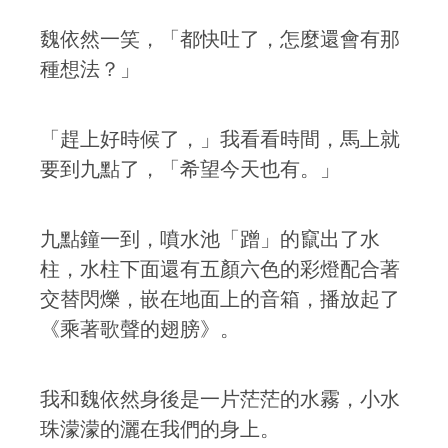
魏依然一笑，「都快吐了，怎麼還會有那
種想法？」
「趕上好時候了，」我看看時間，馬上就
要到九點了，「希望今天也有。」
九點鐘一到，噴水池「蹭」的竄出了水
柱，水柱下面還有五顏六色的彩燈配合著
交替閃爍，嵌在地面上的音箱，播放起了
《乘著歌聲的翅膀》。
我和魏依然身後是一片茫茫的水霧，小水
珠濛濛的灑在我們的身上。