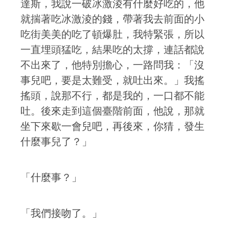
達斯，我說一破冰激淩有什麼好吃的，他
就揣著吃冰激淩的錢，帶著我去前面的小
吃街美美的吃了頓爆肚，我特緊張，所以
一直埋頭猛吃，結果吃的太撐，連話都說
不出來了，他特別擔心，一路問我：「沒
事兒吧，要是太難受，就吐出來。」我搖
搖頭，說那不行，都是我的，一口都不能
吐。後來走到這個臺階前面，他說，那就
坐下來歇一會兒吧，再後來，你猜，發生
什麼事兒了？」
「什麼事？」
「我們接吻了。」