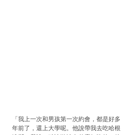
「我上一次和男孩第一次約會，都是好多
年前了，還上大學呢。他說帶我去吃哈根