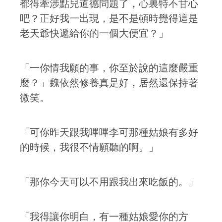
都得牽涉點兒道德問題了，心裏特不甘心
吧？正好我一出現，是不是頓時覺得這是
老天爺快遞給你的一個大便宜？」
「一你情我願的事，你至於說的這麼嚴重
麼？」魏依然修養真是好，居然還保持著
微笑。
「可你昨天跟我嗶嗶李可那種姑娘有多好
的時候，我很不情願聽的啊。」
「那你今天可以不用跟我出來吃飯的。」
「我得讓你明白，有一種姑娘愛你的方