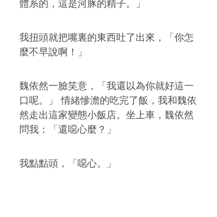
體系的，這是河豚的精子。」
我扭頭就把嘴裏的東西吐了出來，「你怎
麼不早說啊！」
魏依然一臉笑意，「我還以為你就好這一
口呢。」 情緒慘澹的吃完了飯，我和魏依
然走出這家變態小飯店。坐上車，魏依然
問我：「還噁心麼？」
我點點頭，「噁心。」