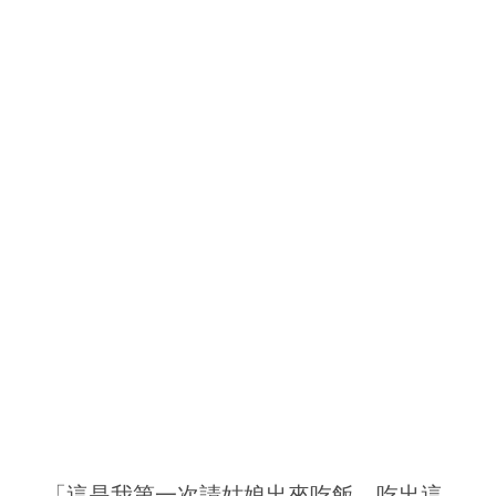
「這是我第一次請姑娘出來吃飯，吃出這