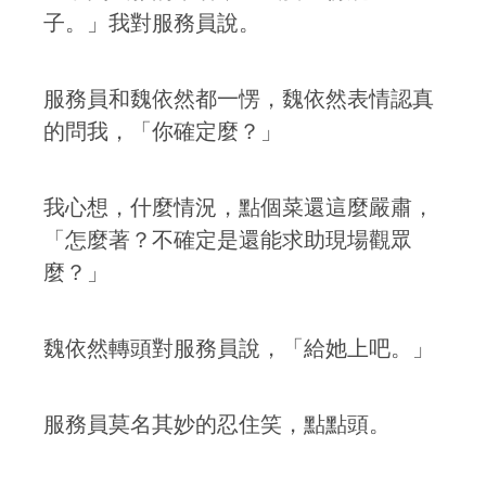
子。」我對服務員說。
服務員和魏依然都一愣，魏依然表情認真
的問我，「你確定麼？」
我心想，什麼情況，點個菜還這麼嚴肅，
「怎麼著？不確定是還能求助現場觀眾
麼？」
魏依然轉頭對服務員說，「給她上吧。」
服務員莫名其妙的忍住笑，點點頭。