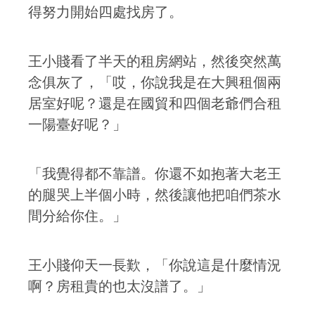
得努力開始四處找房了。
王小賤看了半天的租房網站，然後突然萬
念俱灰了，「哎，你說我是在大興租個兩
居室好呢？還是在國貿和四個老爺們合租
一陽臺好呢？」
「我覺得都不靠譜。你還不如抱著大老王
的腿哭上半個小時，然後讓他把咱們茶水
間分給你住。」
王小賤仰天一長歎，「你說這是什麼情況
啊？房租貴的也太沒譜了。」