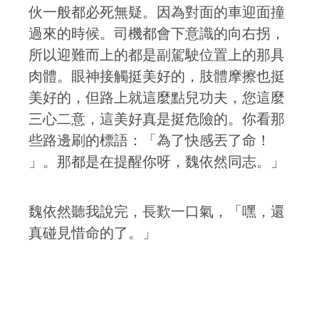
伙一般都必死無疑。因為對面的車迎面撞
過來的時候。司機都會下意識的向右拐，
所以迎難而上的都是副駕駛位置上的那具
肉體。眼神接觸挺美好的，肢體摩擦也挺
美好的，但路上就這麼點兒功夫，您這麼
三心二意，這美好真是挺危險的。你看那
些路邊刷的標語：「為了快感丟了命！
」。那都是在提醒你呀，魏依然同志。」
魏依然聽我說完，長歎一口氣，「嘿，還
真碰見惜命的了。」