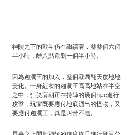
神陵之下的戰斗仍在繼續著，整整個六個
半小時，離八點還剩一個半小時。
因為迦瀾王的加入，整個戰局翻天覆地地
變化。一身紅衣的迦瀾王高高地站在半空
之中，狂笑著朝正在持陣的幾個npc進行
攻擊，玩家既要應付地底湧出的怪物，又
要應付迦瀾王，真是叫苦不迭。
屏幕之上開啟神陵的進度條只進行到百分