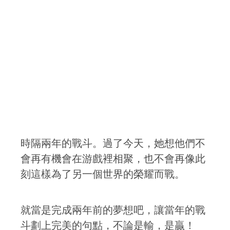
時隔兩年的戰斗。過了今天，她想他們不
會再有機會在游戲裡相聚，也不會再像此
刻這樣為了另一個世界的榮耀而戰。
就當是完成兩年前的夢想吧，讓當年的戰
斗劃上完美的句點，不論是輸，是贏！