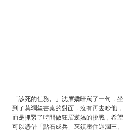
「該死的任務。」沈眉嬌暗罵了一句，坐
到了莫斕笙書桌的對面，沒有再去吵他，
而是抓緊了時間做狂眉逆嬌的挑戰，希望
可以憑借「點石成兵」來鎮壓住迦瀾王。