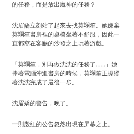
的任務，而是放出魔神的任務？
沈眉嬌立刻站了起來去找莫斕笙。她嫌棄
莫斕笙書房裡的桌椅坐著不舒服，因此一
直都窩在客廳的沙發之上玩著游戲。
「莫斕笙，別再做沈沈的任務了……」她
捧著電腦沖進書房的時候，莫斕笙正操縱
著沈沈完成了最後一步。
沈眉嬌的警告，晚了。
一則殷紅的公告忽然出現在屏幕之上。