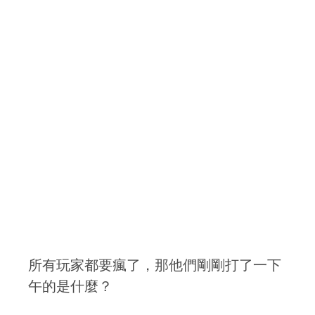
所有玩家都要瘋了，那他們剛剛打了一下
午的是什麼？