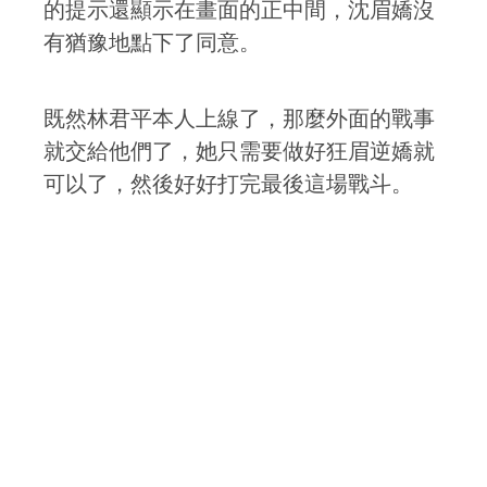
的提示還顯示在畫面的正中間，沈眉嬌沒
有猶豫地點下了同意。
既然林君平本人上線了，那麼外面的戰事
就交給他們了，她只需要做好狂眉逆嬌就
可以了，然後好好打完最後這場戰斗。