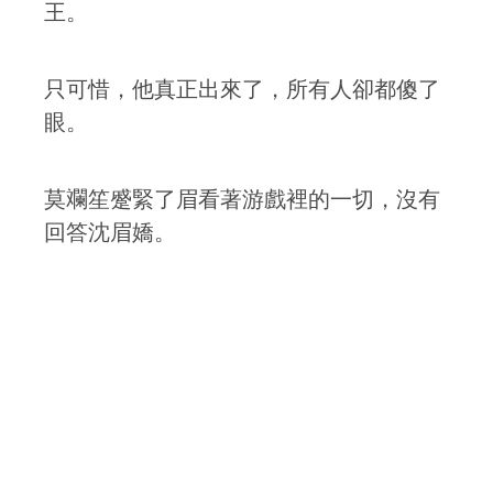
王。
只可惜，他真正出來了，所有人卻都傻了
眼。
莫斕笙蹙緊了眉看著游戲裡的一切，沒有
回答沈眉嬌。