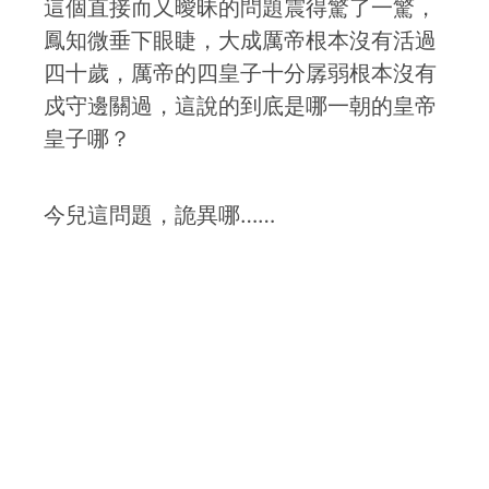
這個直接而又曖昧的問題震得驚了一驚，
鳳知微垂下眼睫，大成厲帝根本沒有活過
四十歲，厲帝的四皇子十分孱弱根本沒有
戍守邊關過，這說的到底是哪一朝的皇帝
皇子哪？
今兒這問題，詭異哪……