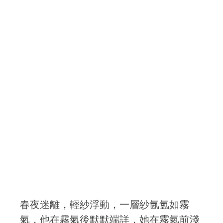
春夜迷離，輕紗浮動，一層紗氤氳如霧
氣，他在霧氣後默默端詳，她在霧氣前淺