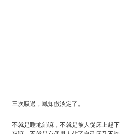
三次吸過，鳳知微淡定了。
不就是睡地鋪嘛，不就是被人從床上趕下
來嘛，不就是有個男人佔了自己床又不許