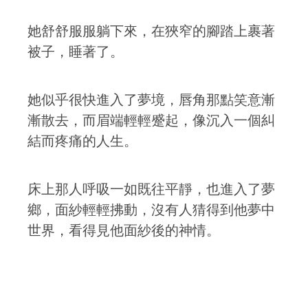
她舒舒服服躺下來，在狹窄的腳踏上裹著
被子，睡著了。
她似乎很快進入了夢境，唇角那點笑意漸
漸散去，而眉端輕輕蹙起，像沉入一個糾
結而疼痛的人生。
床上那人呼吸一如既往平靜，也進入了夢
鄉，面紗輕輕拂動，沒有人猜得到他夢中
世界，看得見他面紗後的神情。