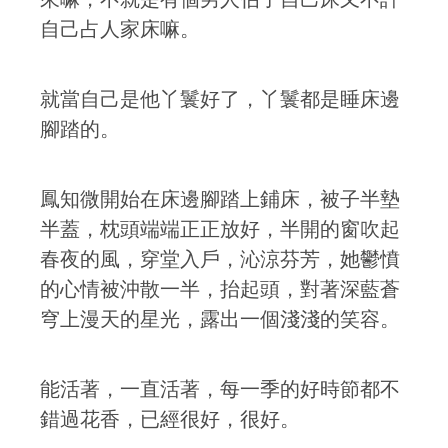
自己占人家床嘛。
就當自己是他丫鬟好了，丫鬟都是睡床邊
腳踏的。
鳳知微開始在床邊腳踏上鋪床，被子半墊
半蓋，枕頭端端正正放好，半開的窗吹起
春夜的風，穿堂入戶，沁涼芬芳，她鬱憤
的心情被沖散一半，抬起頭，對著深藍蒼
穹上漫天的星光，露出一個淺淺的笑容。
能活著，一直活著，每一季的好時節都不
錯過花香，已經很好，很好。