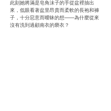
此刻她將滿是皂角沫子的手從盆裡抽出
來，低眼看著盆里昂貴而柔軟的長袍和褲
子，十分惡意而曖昧的想——為什麼從來
沒有洗到過顧南衣的褻衣？