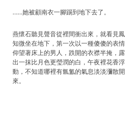
……她被顧南衣一腳踢到地下去了。
燕懷石聽見聲音從裡間衝出來，就看見鳳
知微坐在地下，第一次以一種傻傻的表情
仰望著床上的男人，跌開的衣襟半掩，露
出一抹比月色更瑩潤的白，午夜裡花香浮
動，不知道哪裡有氤氳的氣息淡淡瀰散開
來。