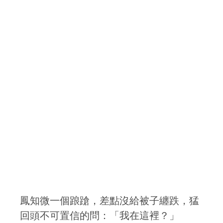
鳳知微一個踉蹌，差點沒給被子纏跌，猛
回頭不可置信的問：「我在這裡？」