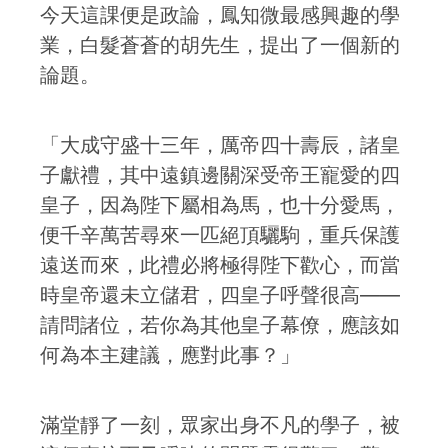
今天這課便是政論，鳳知微最感興趣的學
業，白髮蒼蒼的胡先生，提出了一個新的
論題。
「大成守盛十三年，厲帝四十壽辰，諸皇
子獻禮，其中遠鎮邊關深受帝王寵愛的四
皇子，因為陛下屬相為馬，也十分愛馬，
便千辛萬苦尋來一匹絕頂驪駒，重兵保護
遠送而來，此禮必將極得陛下歡心，而當
時皇帝還未立儲君，四皇子呼聲很高——
請問諸位，若你為其他皇子幕僚，應該如
何為本主建議，應對此事？」
滿堂靜了一刻，眾家出身不凡的學子，被