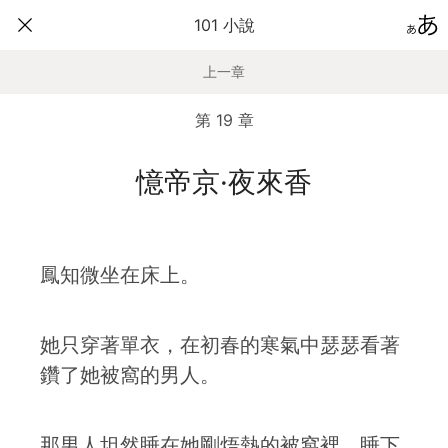
101 小說
上一章
第 19 章
憶帝京·夜來香
鳳知微坐在床上。
她只穿著單衣，在初春的寒氣中瑟瑟看著
鑽了她被窩的男人。
那男人坦然睡在她剛焐熱的被窩裡，睡下