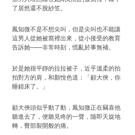
了居然還不脫紗笠。
鳳知微不是不想尖叫，但是尖叫也不能讓
這男人從她被窩裡出來，從小接受的教育
告訴她——非常時刻，慌亂於事無補。
於是她很平靜的拉拉被子，近乎溫柔的拍
拍對方的肩，和顏悅色道：「顧大俠，你
睡錯床了。」
顧大俠頭似乎動了動，鳳知微正在竊喜他
聽進去了，便聽見咚的一聲，隨即天旋地
轉，臀部裂開般的痛。