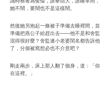
識時務者為俊傑，誰拳頭大，誰睡單間，
她不鬧，要鬧也不是這樣鬧。
然後她另抱起一條被子準備去睡裡間，並
準備把燕公子給趕出去——他不是和舍監
混得很好麼？舍監連小老婆閨名都告訴他
了，分個被窩想必也不介意吧？
剛走兩步，床上那人翻了個身，道：「你
在這裡。」