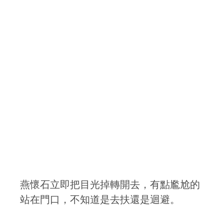
燕懷石立即把目光掉轉開去，有點尷尬的
站在門口，不知道是去扶還是迴避。