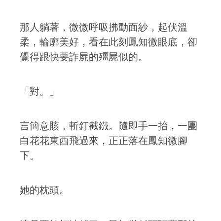
那人躺著，微微呼吸拂動面紗，起伏溫
柔，輪廓美好，看在此刻鳳知微眼底，卻
覺得跟快要詐屍的殭屍似的。
「對。」
言簡意賅，斬釘截鐵。隨即手一抬，一團
白花花東西飛過來，正正落在鳳知微腳
下。
她的枕頭。