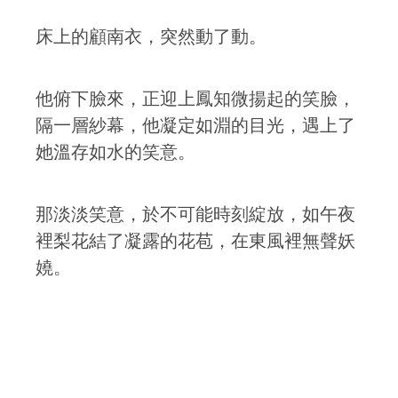
床上的顧南衣，突然動了動。
他俯下臉來，正迎上鳳知微揚起的笑臉，
隔一層紗幕，他凝定如淵的目光，遇上了
她溫存如水的笑意。
那淡淡笑意，於不可能時刻綻放，如午夜
裡梨花結了凝露的花苞，在東風裡無聲妖
嬈。