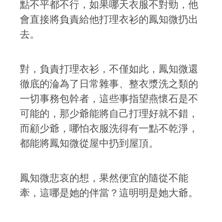
點不平都不行，如果哪天衣服不對勁，他
會直接將負責給他打理衣衫的鳳知微扔出
去。
對，負責打理衣衫，不僅如此，鳳知微還
徹底的淪為了日常雜事、整衣漿洗之類的
一切事務包幹者，這些事指望燕懷石是不
可能的，那少爺能將自己打理好就不錯，
而顧少爺，哪怕衣服洗得有一點不乾淨，
都能將鳳知微從屋中扔到屋頂。
鳳知微悲哀的想，果然便宜的隨從不能
牽，這哪是她的伴當？這明明是她大爺。