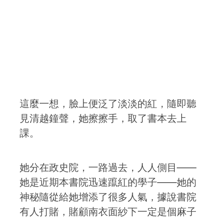
這麼一想，臉上便泛了淡淡的紅，隨即聽
見清越鐘聲，她擦擦手，取了書本去上
課。
她分在政史院，一路過去，人人側目——
她是近期本書院迅速躥紅的學子——她的
神秘隨從給她增添了很多人氣，據說書院
有人打賭，賭顧南衣面紗下一定是個麻子