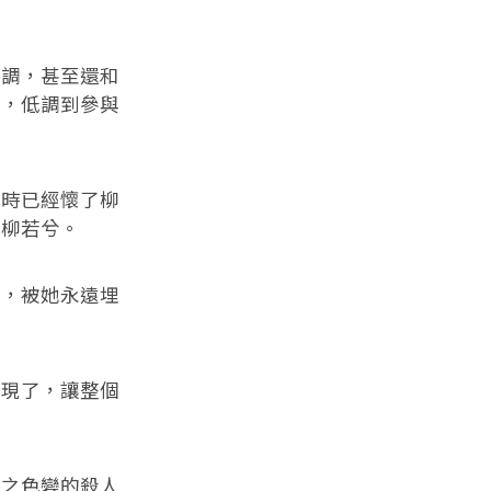
。
調，甚至還和
調，低調到參與
時已經懷了柳
名柳若兮。
，被她永遠埋
現了，讓整個
之色變的殺人