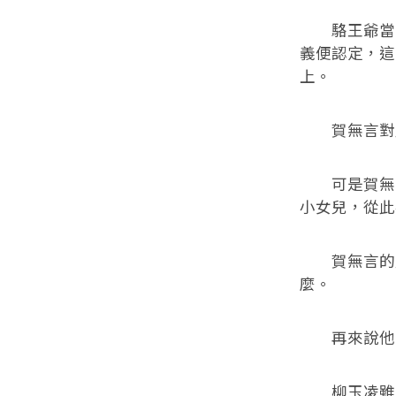
駱王爺當時
義便認定，這
上。
賀無言對此
可是賀無言
小女兒，從此
賀無言的眉
麼。
再來說他的
柳玉凌雖然