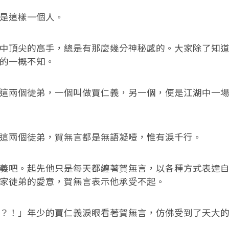
這樣一個人。
頂尖的高手，總是有那麼幾分神秘感的。大家除了知道
的一概不知。
兩個徒弟，一個叫做賈仁義，另一個，便是江湖中一場
。
兩個徒弟，賀無言都是無語凝噎，惟有淚千行。
吧。起先他只是每天都纏著賀無言，以各種方式表達自
家徒弟的愛意，賀無言表示他承受不起。
！」年少的賈仁義淚眼看著賀無言，仿佛受到了天大的