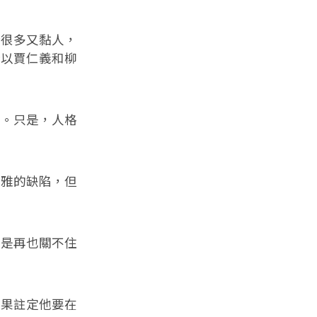
很多又黏人，
所以賈仁義和柳
。只是，人格
雅的缺陷，但
是再也關不住
果註定他要在