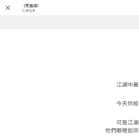
《死循環》
江湖往事
江湖中最缺
今天你殺殺
可是江湖中
他們眼裡如同