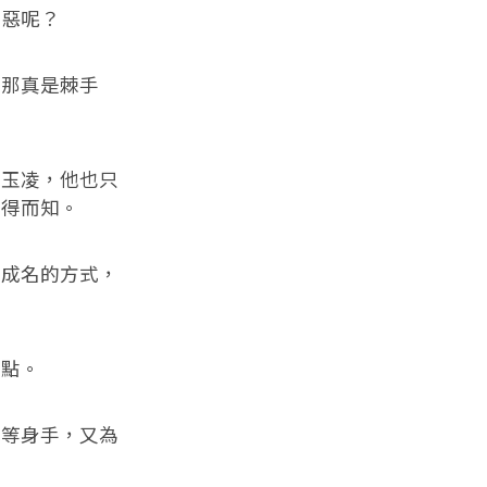
惡呢？
那真是棘手
玉凌，他也只
不得而知。
成名的方式，
點。
等身手，又為