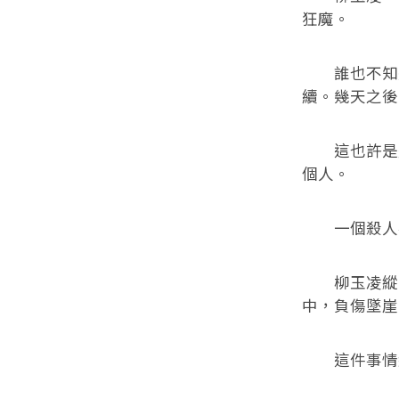
狂魔。
誰也不知道
續。幾天之後
這也許是整
個人。
一個殺人不
柳玉凌縱然
中，負傷墜崖
這件事情終