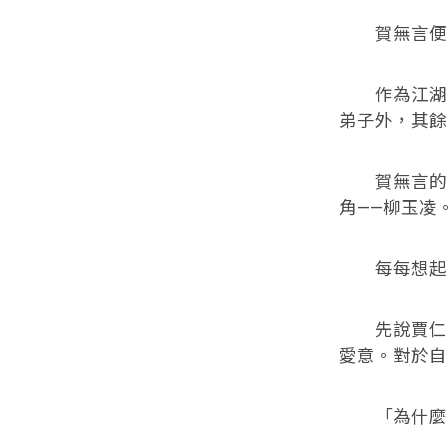
賀無言便是
作為江湖中
弟子外，其餘
賀無言的這
角——柳玉凌
每每想起這
先說賈仁義
愛意。對於自
「為什麼？