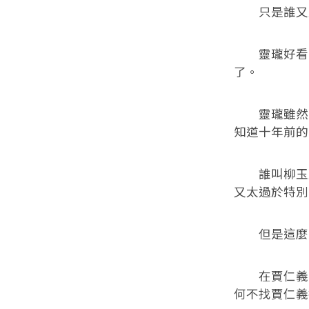
只是誰又能
靈瓏好看的
了。
靈瓏雖然是
知道十年前的
誰叫柳玉凌
又太過於特別
但是這麼高
在賈仁義隱
何不找賈仁義