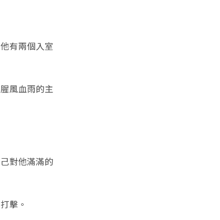
他有兩個入室
腥風血雨的主
己對他滿滿的
打擊。