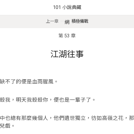
101 小說典藏
上一章
積極備戰
網
第 53 章
江湖往事
不了的便是血雨腥風。
我，明天我殺殺你，便也是一輩子了。
也總有那麼幾個人，他們遺世獨立，彷如高嶺之花，那
兒戲。