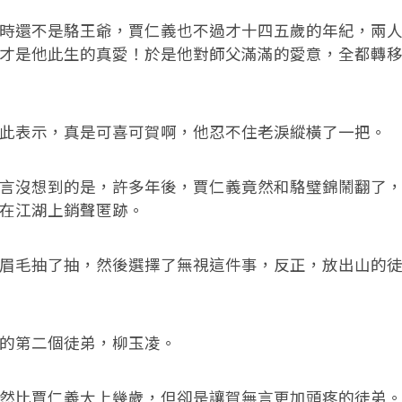
還不是駱王爺，賈仁義也不過才十四五歲的年紀，兩人
才是他此生的真愛！於是他對師父滿滿的愛意，全都轉
表示，真是可喜可賀啊，他忍不住老淚縱橫了一把。
沒想到的是，許多年後，賈仁義竟然和駱璧錦鬧翻了，
在江湖上銷聲匿跡。
毛抽了抽，然後選擇了無視這件事，反正，放出山的徒
第二個徒弟，柳玉凌。
比賈仁義大上幾歲，但卻是讓賀無言更加頭疼的徒弟