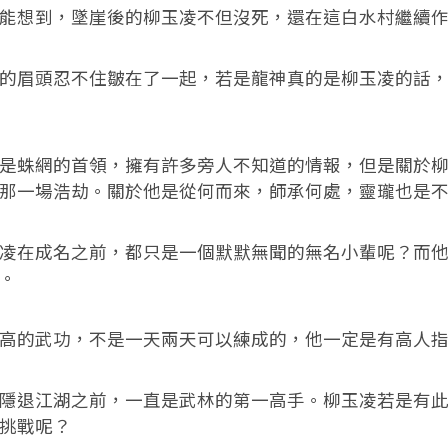
想到，墜崖後的柳玉凌不但沒死，還在這白水村繼續作
眉頭忍不住皺在了一起，若是龍神真的是柳玉凌的話，
蛛網的首領，擁有許多旁人不知道的情報，但是關於柳
那一場浩劫。關於他是從何而來，師承何處，靈瓏也是
在成名之前，都只是一個默默無聞的無名小輩呢？而他
。
的武功，不是一天兩天可以練成的，他一定是有高人指
退江湖之前，一直是武林的第一高手。柳玉凌若是有此
挑戰呢？