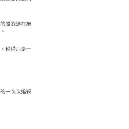
的殺戮還在繼
了。
，僅僅只是一
的一次次追殺