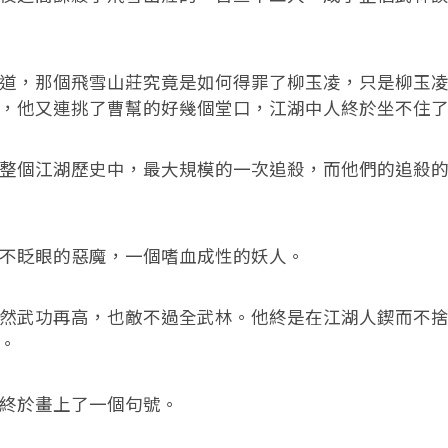
，那個飛雪山莊究竟是如何得罪了柳玉凌，只是柳玉凌
，他又連挑了曹幫的好幾個堂口，江湖中人終於坐不住
個江湖歷史中，最大規模的一次追殺，而他們的追殺的
眨眼的惡魔，一個嗜血成性的妖人。
武功再高，也敵不過全武林。他終是在江湖人鍥而不捨
。
於畫上了一個句號。