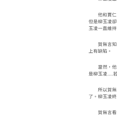
他和賈仁義
但是柳玉凌卻
玉凌一直維持
賀無言知道
上有缺陷。
當然，他不
是柳玉凌……
所以賀無言
了。柳玉凌終
賀無言看著