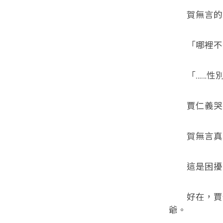
賀無言的嘴
「哪裡不合
「……性別
賈仁義哭著
賀無言真的
這是困擾了
好在，賈仁
爺。