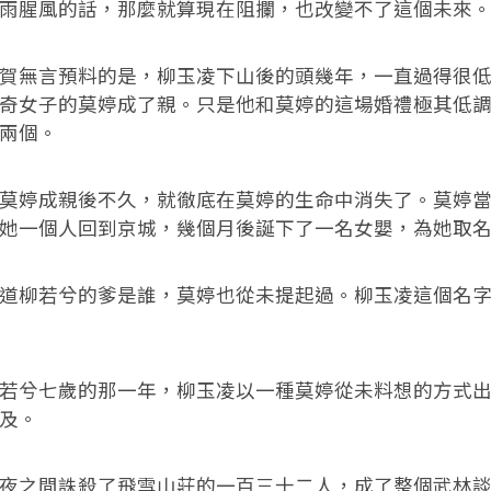
雨腥風的話，那麼就算現在阻攔，也改變不了這個未來
無言預料的是，柳玉凌下山後的頭幾年，一直過得很低
奇女子的莫婷成了親。只是他和莫婷的這場婚禮極其低
兩個。
婷成親後不久，就徹底在莫婷的生命中消失了。莫婷當
她一個人回到京城，幾個月後誕下了一名女嬰，為她取
柳若兮的爹是誰，莫婷也從未提起過。柳玉凌這個名字
兮七歲的那一年，柳玉凌以一種莫婷從未料想的方式出
及。
之間誅殺了飛雪山莊的一百三十二人，成了整個武林談