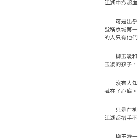
江湖中掀起血
可是出乎賀
號稱京城第一
的人只有他們
柳玉凌和莫
玉凌的孩子，
沒有人知道
藏在了心底。
只是在柳若
江湖都措手不
柳玉凌一夜