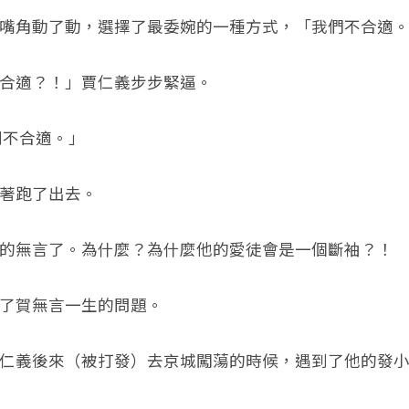
角動了動，選擇了最委婉的一種方式，「我們不合適。
適？！」賈仁義步步緊逼。
不合適。」
跑了出去。
無言了。為什麼？為什麼他的愛徒會是一個斷袖？！
賀無言一生的問題。
義後來（被打發）去京城闖蕩的時候，遇到了他的發小