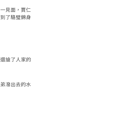
一見面，賈仁
移到了駱璧錦身
還搶了人家的
弟潑出去的水
。