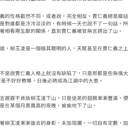
的性格截然不同，或者說，完全相反。賈仁義總是廢話
是對誰都是冷冷淡淡的，有時候一天也說不了一句話。
著相看兩生厭的關係，直到賈仁義被賀無言趕出了山。
，柳玉凌是一個極其聰明的人，天賦甚至在賈仁義之上
是說賈仁義人格上就沒有缺陷了，只是那都是些無傷大
若是不好好教導，日後必將成為江湖中的大患。
遲遲不肯放柳玉凌下山，只是徒弟的翅膀漸漸豐滿，便
是在某個月黑風高的夜晚，偷偷地下了山。
柳玉凌漸漸遠去的身影，未加阻攔。一切自有定數，如