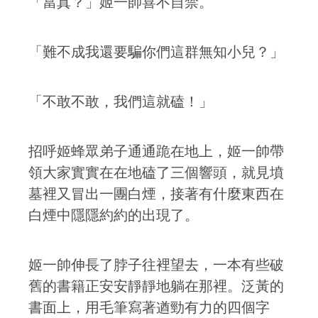
「當真？」姬一帥喜不自禁。
「難不成我還要騙你們這群無知小兒？」
「不敢不敢，我們這就磕！」
招呼姬蜂眾弟子通通跪在地上，姬一帥帶
領大家實實在在地磕了三個響頭，就見墳
墓裡又冒出一團白煙，接著有什麼東西在
白煙中隱隱約約的出現了。
姬一帥伸長了脖子往裡望去，一本有些破
舊的書籍正安安靜靜地躺在那裡。泛黃的
書面上，用毛筆寫著遒勁有力的四個字