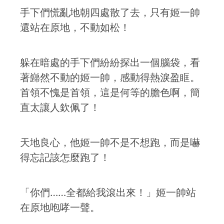
手下們慌亂地朝四處散了去，只有姬一帥
還站在原地，不動如松！
躲在暗處的手下們紛紛探出一個腦袋，看
著巋然不動的姬一帥，感動得熱淚盈眶。
首領不愧是首領，這是何等的膽色啊，簡
直太讓人欽佩了！
天地良心，他姬一帥不是不想跑，而是嚇
得忘記該怎麼跑了！
「你們……全都給我滾出來！」姬一帥站
在原地咆哮一聲。