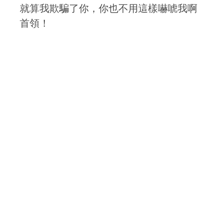
就算我欺騙了你，你也不用這樣嚇唬我啊
首領！