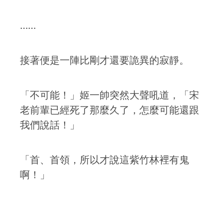
……
接著便是一陣比剛才還要詭異的寂靜。
「不可能！」姬一帥突然大聲吼道，「宋
老前輩已經死了那麼久了，怎麼可能還跟
我們說話！」
「首、首領，所以才說這紫竹林裡有鬼
啊！」