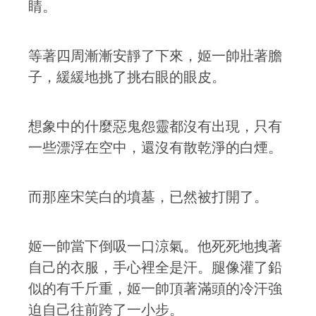
睛。
等著四周漸漸安靜了下來，姬一帥壯著膽
子，緩緩地挑了挑右眼的眼皮。
想象中的什麼惡鬼怨靈都沒有出現，只有
一些漂浮在空中，還沒有散乾淨的白煙。
而那座宋笑白的墳墓，已然被打開了。
姬一帥當下倒吸一口涼氣。他死死地拽著
自己的衣服，手心裡全是汗。腿像灌了鉛
似的有千斤重，姬一帥頂著滿頭的冷汗強
迫自己往前跨了一小步。