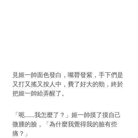
見姬一帥面色發白，嘴脣發紫，手下們是
又打又搖又按人中，費了好大的勁，終於
把姬一帥給弄醒了。
「呃……我怎麼了？」姬一帥摸了摸自己
微腫的臉，「為什麼我覺得我的臉有些
痛？」