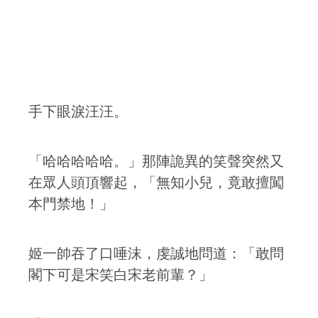
手下眼淚汪汪。
「哈哈哈哈哈。」那陣詭異的笑聲突然又
在眾人頭頂響起，「無知小兒，竟敢擅闖
本門禁地！」
姬一帥吞了口唾沫，虔誠地問道：「敢問
閣下可是宋笑白宋老前輩？」