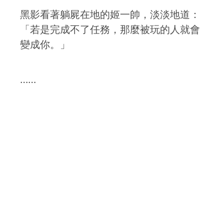
黑影看著躺屍在地的姬一帥，淡淡地道：
「若是完成不了任務，那麼被玩的人就會
變成你。」
……