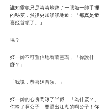
誰知靈瓏只是淡淡地瞥了一眼姬一帥手裡
的秘笈，然後更加淡淡地道：「那真是恭
喜姬首領了。」
嘎？
姬一帥不可置信地看著靈瓏，「你說什
麼？」
「我說，恭喜姬首領。」
姬一帥的心瞬間涼了半截，「為什麼？」
你輸了啊公子！要退出江湖的啊公子！你