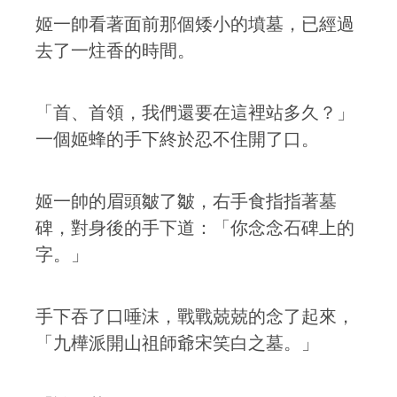
姬一帥看著面前那個矮小的墳墓，已經過
去了一炷香的時間。
「首、首領，我們還要在這裡站多久？」
一個姬蜂的手下終於忍不住開了口。
姬一帥的眉頭皺了皺，右手食指指著墓
碑，對身後的手下道：「你念念石碑上的
字。」
手下吞了口唾沫，戰戰兢兢的念了起來，
「九樺派開山祖師爺宋笑白之墓。」