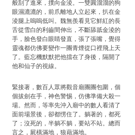
般刮了進來，撲向金淩。一雙圓溜溜的狗
眼濕漉漉的，前爪離地人立起來，扒在金
淩腿上嗚嗚低叫。魏無羨看見它鮮紅的長
舌從雪白的利齒間伸出，不斷舔舐金淩的
手，臉色發白眼睛發直，張了張嘴，覺得
靈魂都仿佛要變作一團青煙從口裡飛上天
了。藍忘機默默把他擋在了身後，隔開了
他和仙子的視線。
緊接著，數百人眾將觀音廟團團包圍，個
個拔劍在手，神色警惕，仿佛準備大殺一
場。然而，等率先沖入廟中的數人看清了
面前場景後，卻都愣住了。躺著的，都死
了；沒死的，半躺不躺，要站不站。總而
言之，屍橫滿地，狼藉滿地。