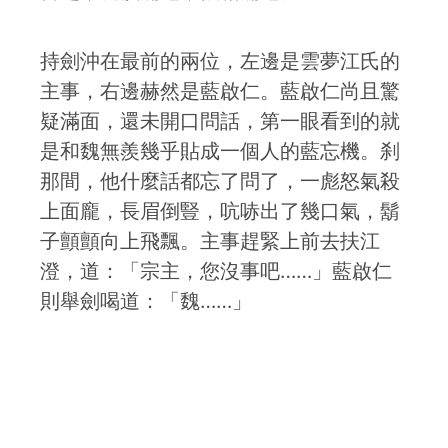
持劍沖在最前的兩位，左邊是雲夢江氏的
主事，右邊赫然是藍啟仁。藍啟仁尚且驚
疑滿面，還未開口問話，第一眼看到的就
是和魏無羨幾乎貼成一個人的藍忘機。刹
那間，他什麼話都忘了問了，一彪怒氣殺
上面龐，長眉倒豎，吭哧出了幾口氣，鬍
子顫顫向上飛飄。主事趕緊上前去扶江
澄，道：「宗主，您沒事吧……」藍啟仁
則舉劍喝道：「魏……」