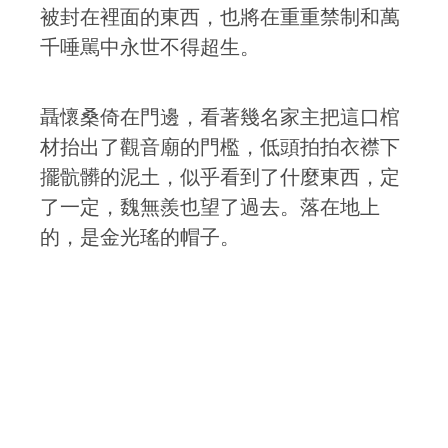
被封在裡面的東西，也將在重重禁制和萬
千唾駡中永世不得超生。
聶懷桑倚在門邊，看著幾名家主把這口棺
材抬出了觀音廟的門檻，低頭拍拍衣襟下
擺骯髒的泥土，似乎看到了什麼東西，定
了一定，魏無羨也望了過去。落在地上
的，是金光瑤的帽子。