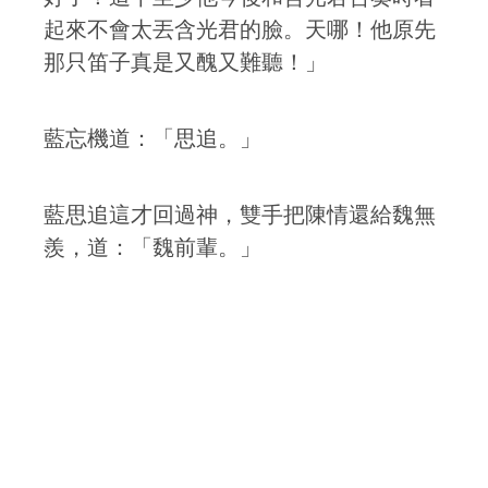
起來不會太丟含光君的臉。天哪！他原先
那只笛子真是又醜又難聽！」
藍忘機道：「思追。」
藍思追這才回過神，雙手把陳情還給魏無
羨，道：「魏前輩。」