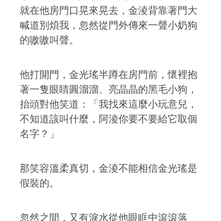
就在他房門口晃來晃去，金淩背靠著門大
喊道別煩我，忽然從門外傳來一聲小奶狗
的嗷嗷叫聲。
他打開門，金光瑤半蹲在房門前，懷裡抱
著一隻眼睛圓溜溜、亮晶晶的黑毛小狗，
抬頭對他笑道：「我找來這麼小玩意兒，
不知道該叫什麼，阿淩你要不要給它取個
名字？」
那笑容溫柔真切，金淩不能相信金光瑤是
假裝的。
忽然之間，又有淚水從他眼眶中滾滾落