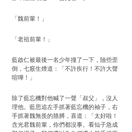
「魏前輩！」
「老祖前輩！」
藍啟仁被最後一名少年撞了一下，險些歪
倒，七竅生煙道：「不許疾行！不許大聲
喧嘩！」
除了藍忘機對他喊了一聲「叔父」，沒人
理他。藍思追左手抓著藍忘機的袖子，右
手抓著魏無羨的胳膊，喜道：「太好啦！
含光君魏前輩，你們都沒事。看仙子急成