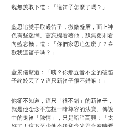
魏無羨取下道：「這笛子怎麼了嗎？」
藍思追雙手取過笛子，微微蹙眉，面上神
色有些迷惘。藍忘機看著他，魏無羨則看
向藍忘機，道：「你們家思追怎麼了？喜
歡我這笛子嗎？」
藍景儀驚道：「咦？你那五音不全的破笛
子終於丟了？這只新笛子很不錯嘛！」
他卻不知道，這只「很不錯」的新笛子，
就是他念念不忘想一睹尊容的法寶、傳說
中的鬼笛「陳情」，只是暗暗高興：「太
好了！這下至少他今後和含光君合奏時看