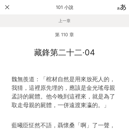
101 小說
上一章
第 110 章
藏鋒第二十二·04
魏無羨道：「棺材自然是用來放死人的，
我猜，這裡原先埋的，應該是金光瑤母親
孟詩的屍體。他今晚到這裡來，就是為了
取走母親的屍體，一併遠渡東瀛的。」
藍曦臣怔然不語，聶懷桑「啊」了一聲，