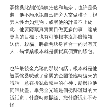
聶懷桑此刻的滿臉茫然和無奈，也許是偽
裝。他不願承認自己把旁人當做棋子，視
旁人性命如無物，或者他的計畫不止於
此，他要隱藏真實面目做更多的事、達成
更高的目標；也有可能根本沒那麼複雜，
送信、殺貓、將聶明玦身首合一的另有其
人，聶懷桑根本就是個貨真價實的膿包。
也許最後金光瑤的那幾句話，根本就是他
被聶懷桑喊破了偷襲的企圖後臨時編來的
謊話，意在擾亂藍曦臣的心神，趁機拉他
同歸於盡。畢竟金光瑤是個劣跡斑斑的大
謊話家，什麼時候撒謊、撒什麼謊都不奇
怪。