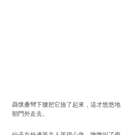
聶懷桑彎下腰把它撿了起來，這才悠悠地
朝門外走去。
仙子在外邊等主人等得心急，嗷嗷叫了兩