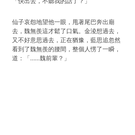
「快出去，不聽我的話了？」
仙子哀怨地望他一眼，甩著尾巴奔出廟
去，魏無羨這才鬆了口氣。金淩想過去，
又不好意思過去，正在猶豫，藍思追忽然
看到了魏無羨的腰間，整個人愣了一瞬，
道：「……魏前輩？」