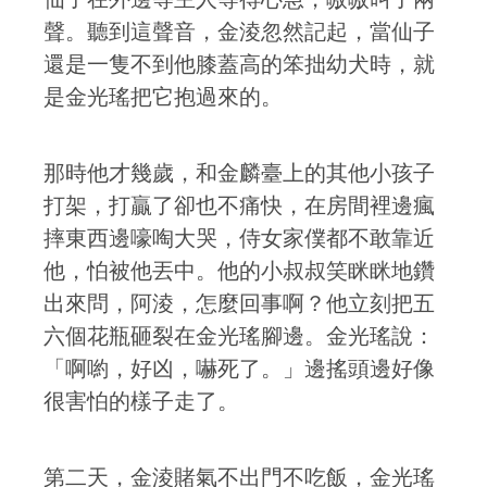
聲。聽到這聲音，金淩忽然記起，當仙子
還是一隻不到他膝蓋高的笨拙幼犬時，就
是金光瑤把它抱過來的。
那時他才幾歲，和金麟臺上的其他小孩子
打架，打贏了卻也不痛快，在房間裡邊瘋
摔東西邊嚎啕大哭，侍女家僕都不敢靠近
他，怕被他丟中。他的小叔叔笑眯眯地鑽
出來問，阿淩，怎麼回事啊？他立刻把五
六個花瓶砸裂在金光瑤腳邊。金光瑤說：
「啊喲，好凶，嚇死了。」邊搖頭邊好像
很害怕的樣子走了。
第二天，金淩賭氣不出門不吃飯，金光瑤