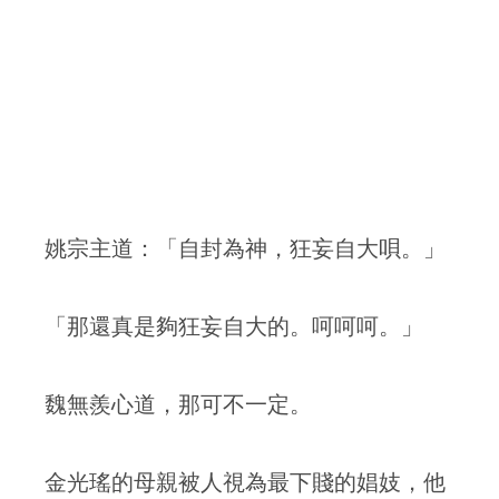
姚宗主道：「自封為神，狂妄自大唄。」
「那還真是夠狂妄自大的。呵呵呵。」
魏無羨心道，那可不一定。
金光瑤的母親被人視為最下賤的娼妓，他