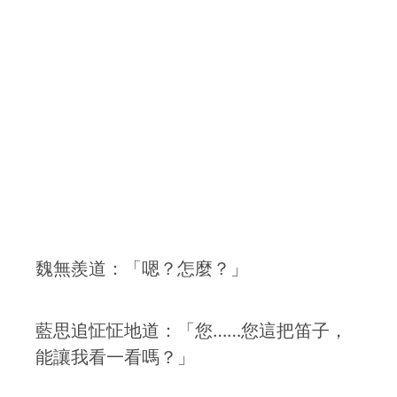
魏無羨道：「嗯？怎麼？」
藍思追怔怔地道：「您……您這把笛子，
能讓我看一看嗎？」