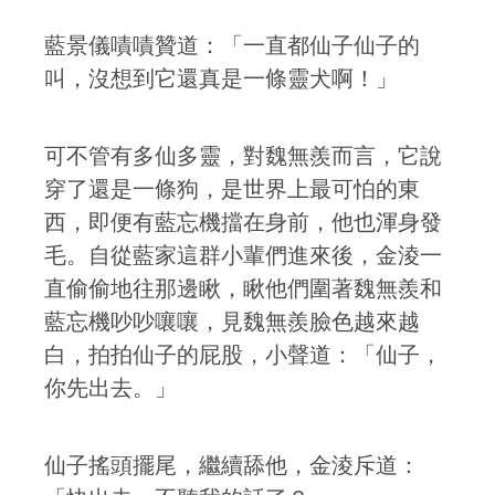
藍景儀嘖嘖贊道：「一直都仙子仙子的
叫，沒想到它還真是一條靈犬啊！」
可不管有多仙多靈，對魏無羨而言，它說
穿了還是一條狗，是世界上最可怕的東
西，即便有藍忘機擋在身前，他也渾身發
毛。自從藍家這群小輩們進來後，金淩一
直偷偷地往那邊瞅，瞅他們圍著魏無羨和
藍忘機吵吵嚷嚷，見魏無羨臉色越來越
白，拍拍仙子的屁股，小聲道：「仙子，
你先出去。」
仙子搖頭擺尾，繼續舔他，金淩斥道：