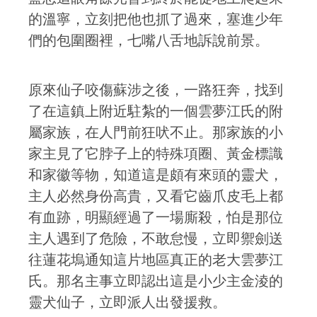
的溫寧，立刻把他也抓了過來，塞進少年
們的包圍圈裡，七嘴八舌地訴說前景。
原來仙子咬傷蘇涉之後，一路狂奔，找到
了在這鎮上附近駐紮的一個雲夢江氏的附
屬家族，在人門前狂吠不止。那家族的小
家主見了它脖子上的特殊項圈、黃金標識
和家徽等物，知道這是頗有來頭的靈犬，
主人必然身份高貴，又看它齒爪皮毛上都
有血跡，明顯經過了一場廝殺，怕是那位
主人遇到了危險，不敢怠慢，立即禦劍送
往蓮花塢通知這片地區真正的老大雲夢江
氏。那名主事立即認出這是小少主金淩的
靈犬仙子，立即派人出發援救。