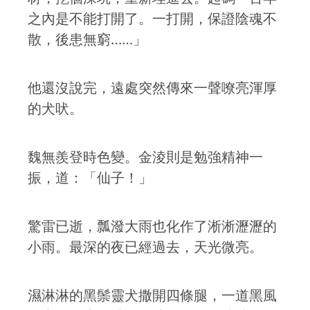
之內是不能打開了。一打開，保證陰魂不
散，後患無窮……」
他還沒說完，遠處突然傳來一聲嘹亮渾厚
的犬吠。
魏無羨登時色變。金淩則是勉強精神一
振，道：「仙子！」
驚雷已逝，瓢潑大雨也化作了淅淅瀝瀝的
小雨。最深的夜已經過去，天光微亮。
濕淋淋的黑鬃靈犬撒開四條腿，一道黑風