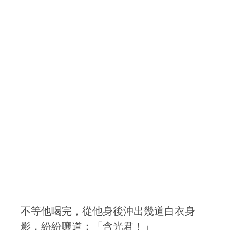
不等他喝完，從他身後沖出幾道白衣身
影，紛紛嚷道：「含光君！」