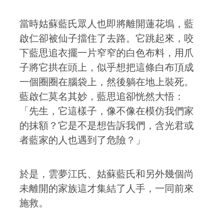
當時姑蘇藍氏眾人也即將離開蓮花塢，藍
啟仁卻被仙子擋住了去路。它跳起來，咬
下藍思追衣擺一片窄窄的白色布料，用爪
子將它拱在頭上，似乎想把這條白布頂成
一個圈圈在腦袋上，然後躺在地上裝死。
藍啟仁莫名其妙，藍思追卻恍然大悟：
「先生，它這樣子，像不像在模仿我們家
的抹額？它是不是想告訴我們，含光君或
者藍家的人也遇到了危險？」
於是，雲夢江氏、姑蘇藍氏和另外幾個尚
未離開的家族這才集結了人手，一同前來
施救。