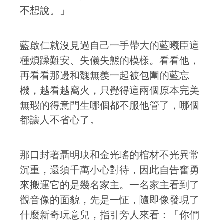
不想說。」
藍啟仁就沒見過自己一手帶大的藍曦臣這
種煩躁難安、失儀失態的模樣。看看他，
再看看那邊和魏無羨一起被包圍的藍忘
機，越看越窩火，只覺得這兩個原本完美
無瑕的得意門生哪個都不服他管了，哪個
都讓人不省心了。
那口封著聶明玦和金光瑤的棺材不光異常
沉重，還須千萬小心對待，因此自告奮勇
來搬運它的是幾名家主。一名家主看到了
觀音像的面貌，先是一怔，隨即像發現了
什麼新奇玩意兒，指引旁人來看：「你們