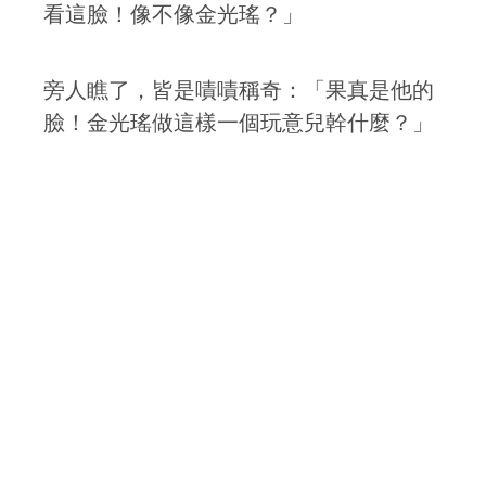
看這臉！像不像金光瑤？」
旁人瞧了，皆是嘖嘖稱奇：「果真是他的
臉！金光瑤做這樣一個玩意兒幹什麼？」