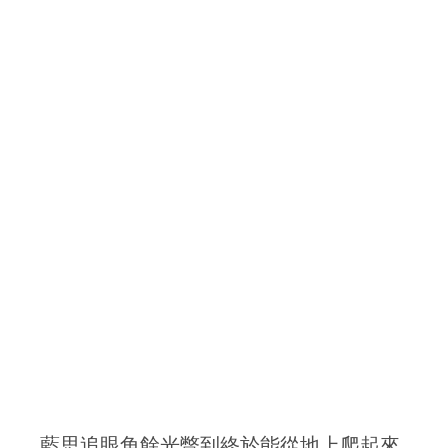
藍思追眼角餘光瞥到終於能從地上爬起來