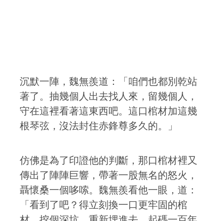
沉默一陣，魏無羨道：「咱們也都別乾站
著了。抽幾個人出去找人來，留幾個人，
守在這裡看著這東西吧。這口棺材加這幾
根琴弦，沒法封住赤鋒尊多久的。」
仿佛是為了印證他的判斷，那口棺材裡又
傳出了陣陣巨響，帶著一股無名的怒火，
聶懷桑一個哆嗦。魏無羨看他一眼，道：
「看到了吧？得立刻換一口更牢固的棺
材，挖個深坑，重新埋進去。起碼一百年