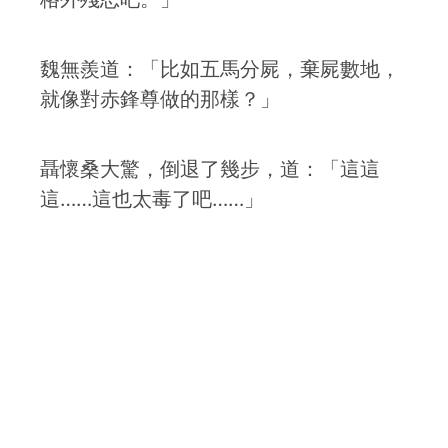
魏無羨道：「比如五馬分屍，棄屍數地，
就像對赤鋒尊做的那樣？」
聶懷桑大驚，倒退了幾步，道：「這這
這……這也太毒了吧……」