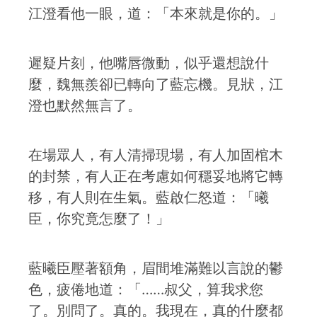
江澄看他一眼，道：「本來就是你的。」
遲疑片刻，他嘴唇微動，似乎還想說什
麼，魏無羨卻已轉向了藍忘機。見狀，江
澄也默然無言了。
在場眾人，有人清掃現場，有人加固棺木
的封禁，有人正在考慮如何穩妥地將它轉
移，有人則在生氣。藍啟仁怒道：「曦
臣，你究竟怎麼了！」
藍曦臣壓著額角，眉間堆滿難以言說的鬱
色，疲倦地道：「……叔父，算我求您
了。別問了。真的。我現在，真的什麼都