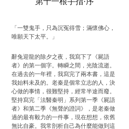
第十一根手指·序
「一雙鬼手，只為沉冤得雪；滿懷佛心，
唯願天下太平。」
辭兔迎龍的除夕之夜，我寫下了《屍語
者》的第一個字。轉瞬之間，光陰流逝。
在過去的一年裡，我寫完了兩本書，這是
我始料未及的。老秦是個常立志的人，決
心做的事情，很難堅持，經常半途而廢。
堅持寫完「法醫秦明」系列第一季《屍語
者》和第二季《無聲的證詞》，是老秦做
過的最有毅力的一件事，現在想想，依舊
無比自豪。我常剖析自己為什麼能做到這