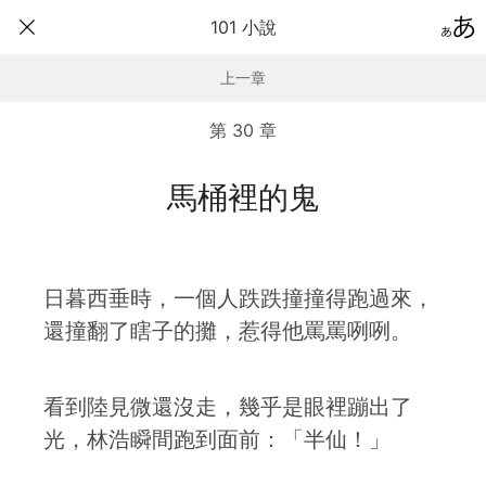
101 小說
上一章
第 30 章
馬桶裡的鬼
日暮西垂時，一個人跌跌撞撞得跑過來，
還撞翻了瞎子的攤，惹得他罵罵咧咧。
看到陸見微還沒走，幾乎是眼裡蹦出了
光，林浩瞬間跑到面前：「半仙！」