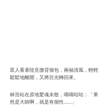
眾人看著陸見微背個包，兩袖清風，輕輕
鬆鬆地離開，又將目光轉回來。
林浩站在原地驚魂未散，嘀嘀咕咕：「果
然是大師啊，就是有個性……」