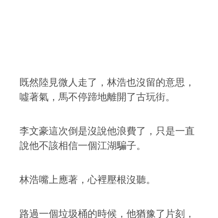
既然陸見微人走了，林浩也沒留的意思，
噓著氣，馬不停蹄地離開了古玩街。
李文豪這次倒是沒說他浪費了，只是一直
說他不該相信一個江湖騙子。
林浩嘴上應著，心裡壓根沒聽。
路過一個垃圾桶的時候，他猶豫了片刻，