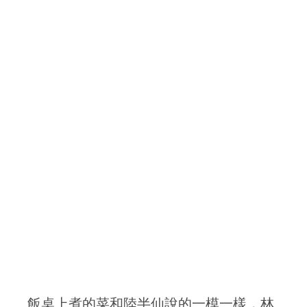
飯桌上煮的菜和陸半仙說的一模一樣，林