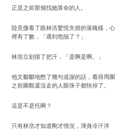
正是之前那個找她算命的人。
陸見微看了眼林浩驚慌失措的落魄樣，心
裡有了數，「遇到危險了？」
林浩立刻摸了把汗，「是啊是啊。」
他文鄒鄒地憋了幾句道謝的話，看得周圍
之前圍觀還沒走的人眼珠子都快掉了。
這是不是托啊？
只有林浩才知道剛才情況，渾身冷汗涔