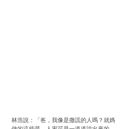
林浩說：「爸，我像是撒謊的人嗎？就媽
做的這些菜，人家可是一道道說出來的，