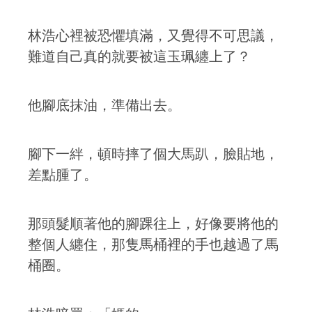
林浩心裡被恐懼填滿，又覺得不可思議，
難道自己真的就要被這玉珮纏上了？
他腳底抹油，準備出去。
腳下一絆，頓時摔了個大馬趴，臉貼地，
差點腫了。
那頭髮順著他的腳踝往上，好像要將他的
整個人纏住，那隻馬桶裡的手也越過了馬
桶圈。