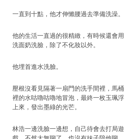
一直到十點，他才伸懶腰過去準備洗澡。
他的生活一直過的很精緻，有時候還會用
洗面奶洗臉，除了不化妝以外。
他埋首進水洗臉。
壓根沒看見隔著一扇門的洗手間裡，馬桶
裡的水咕嚕咕嚕地冒泡，最終一枚玉珮浮
上來，發出墨綠的光芒。
林浩一邊洗臉一邊想，自己待會去打局遊
戲，不然太無聊了，也沒有妹子陪他聊