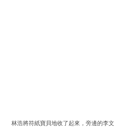
林浩將符紙寶貝地收了起來，旁邊的李文