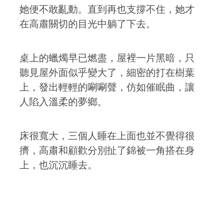
她便不敢亂動。直到再也支撐不住，她才
在高肅關切的目光中躺了下去。
桌上的蠟燭早已燃盡，屋裡一片黑暗，只
聽見屋外面似乎變大了，細密的打在樹葉
上，發出輕輕的唰唰聲，仿如催眠曲，讓
人陷入溫柔的夢鄉。
床很寬大，三個人睡在上面也並不覺得很
擠，高肅和顧歡分別扯了錦被一角搭在身
上，也沉沉睡去。