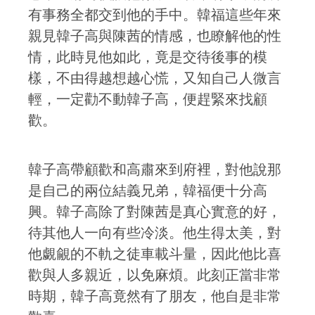
有事務全都交到他的手中。韓福這些年來
親見韓子高與陳茜的情感，也瞭解他的性
情，此時見他如此，竟是交待後事的模
樣，不由得越想越心慌，又知自己人微言
輕，一定勸不動韓子高，便趕緊來找顧
歡。
韓子高帶顧歡和高肅來到府裡，對他說那
是自己的兩位結義兄弟，韓福便十分高
興。韓子高除了對陳茜是真心實意的好，
待其他人一向有些冷淡。他生得太美，對
他覷覦的不軌之徒車載斗量，因此他比喜
歡與人多親近，以免麻煩。此刻正當非常
時期，韓子高竟然有了朋友，他自是非常