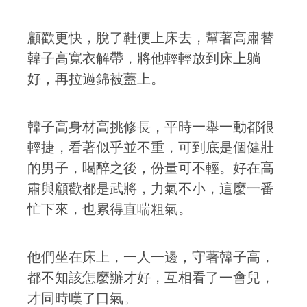
顧歡更快，脫了鞋便上床去，幫著高肅替
韓子高寬衣解帶，將他輕輕放到床上躺
好，再拉過錦被蓋上。
韓子高身材高挑修長，平時一舉一動都很
輕捷，看著似乎並不重，可到底是個健壯
的男子，喝醉之後，份量可不輕。好在高
肅與顧歡都是武將，力氣不小，這麼一番
忙下來，也累得直喘粗氣。
他們坐在床上，一人一邊，守著韓子高，
都不知該怎麼辦才好，互相看了一會兒，
才同時嘆了口氣。