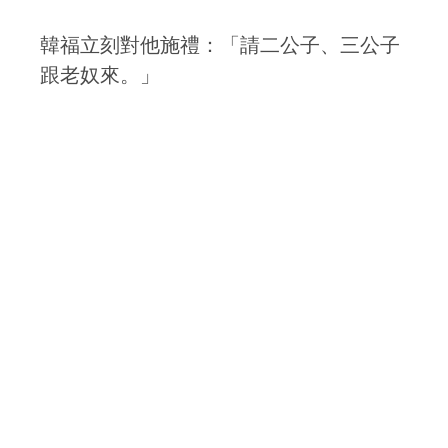
韓福立刻對他施禮：「請二公子、三公子
跟老奴來。」