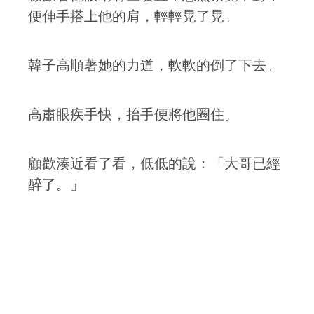
便伸手搭上他的肩，輕輕晃了晃。
韓子高順著她的力道，軟軟的倒了下去。
高肅眼疾手快，抬手便將他圈住。
顧歡湊近看了看，低低的說：「大哥已經
醉了。」