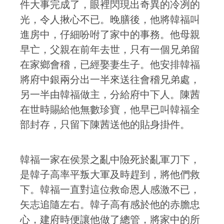
件大事完成了，眼裡閃現出奇異的冷冽的
光，令人揪心不已。晚膳後，他將韓福叫
進房中，仔細吩咐了家中的事務。他母親
早亡，父親在前年去世，只有一個兄弟留
在家鄉會稽，已經娶妻生子。他安排韓福
將府中銀兩分出一半來送往會稽兄弟處，
另一半由韓福做主，分給府中下人。陳茜
在世時賜給他無數珍寶，他早已叫韓福全
部封存，只留下陳茜送他的貼身掛件。
韓福一家在侯景之亂中險死於亂軍刀下，
是韓子高率平叛大軍及時趕到，將他們救
下。韓福一直對這位救命恩人感激不已，
矢志追隨左右。韓子高有感於他的赤膽忠
心，建府時便讓他做了總管，將家中的所