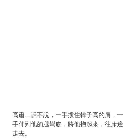
高肅二話不說，一手摟住韓子高的肩，一
手伸到他的腿彎處，將他抱起來，往床邊
走去。