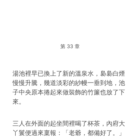
第 33 章
湯池裡早已換上了新的溫泉水，裊裊白煙
慢慢升騰，幾道淡彩的紗幔一垂到地，池
子中央原本捲起來做裝飾的竹簾也放了下
來。
三人在外面的起坐間裡喝了杯茶，內府大
丫鬟便過來稟報：「老爺，都備好了。」