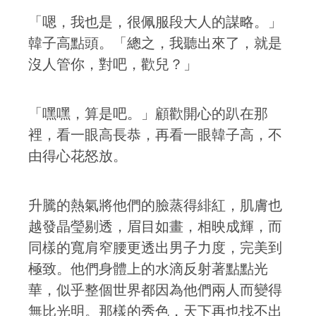
「嗯，我也是，很佩服段大人的謀略。」
韓子高點頭。「總之，我聽出來了，就是
沒人管你，對吧，歡兒？」
「嘿嘿，算是吧。」顧歡開心的趴在那
裡，看一眼高長恭，再看一眼韓子高，不
由得心花怒放。
升騰的熱氣將他們的臉蒸得緋紅，肌膚也
越發晶瑩剔透，眉目如畫，相映成輝，而
同樣的寬肩窄腰更透出男子力度，完美到
極致。他們身體上的水滴反射著點點光
華，似乎整個世界都因為他們兩人而變得
無比光明。那樣的秀色，天下再也找不出