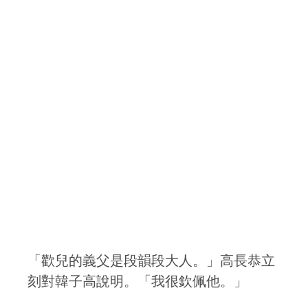
「歡兒的義父是段韻段大人。」高長恭立
刻對韓子高說明。「我很欽佩他。」