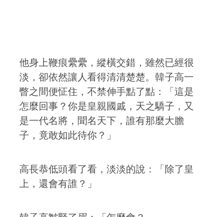
他身上鞭痕纍纍，縱橫交錯，雖然已經很
淡，卻依然讓人看得清清楚楚。韓子高一
瞥之間便怔住，不禁伸手點了點：「這是
怎麼回事？你是皇親國戚，天之驕子，又
是一代名將，聞名天下，誰有那麼大膽
子，竟敢如此待你？」
高長恭低頭看了看，淡淡的說：「除了皇
上，還會有誰？」