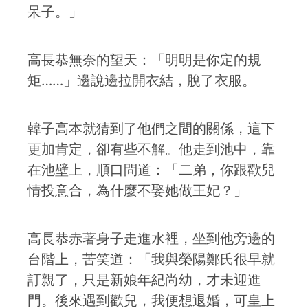
呆子。」
高長恭無奈的望天：「明明是你定的規
矩……」邊說邊拉開衣結，脫了衣服。
韓子高本就猜到了他們之間的關係，這下
更加肯定，卻有些不解。他走到池中，靠
在池壁上，順口問道：「二弟，你跟歡兒
情投意合，為什麼不娶她做王妃？」
高長恭赤著身子走進水裡，坐到他旁邊的
台階上，苦笑道：「我與榮陽鄭氏很早就
訂親了，只是新娘年紀尚幼，才未迎進
門。後來遇到歡兒，我便想退婚，可皇上