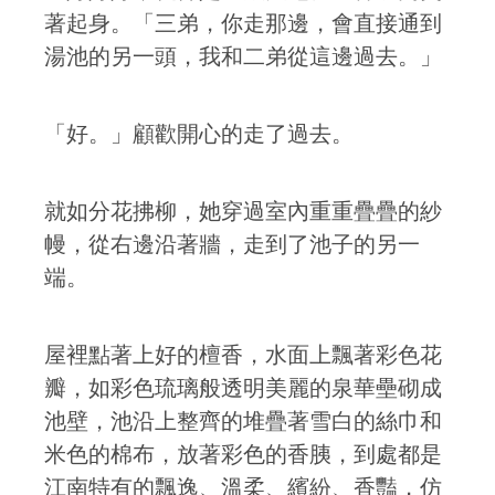
著起身。「三弟，你走那邊，會直接通到
湯池的另一頭，我和二弟從這邊過去。」
「好。」顧歡開心的走了過去。
就如分花拂柳，她穿過室內重重疊疊的紗
幔，從右邊沿著牆，走到了池子的另一
端。
屋裡點著上好的檀香，水面上飄著彩色花
瓣，如彩色琉璃般透明美麗的泉華壘砌成
池壁，池沿上整齊的堆疊著雪白的絲巾和
米色的棉布，放著彩色的香胰，到處都是
江南特有的飄逸、溫柔、繽紛、香豔，仿