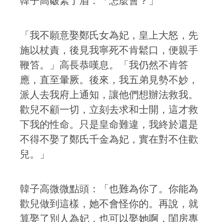
韓子高皺緊了眉：「怎麼會？」
「我不願意娶鄭氏女為妃，皇上大怒，先
施以杖責，後見我寧死不肯鬆口，便親手
鞭笞。」高長恭嘆息。「我仍然不肯答
應，直至暈厥。後來，我五弟見勢不妙，
派人去我府上通知，讓他們想辦法救我。
歡兒不顧一切，立刻去求和士開，這才救
下我的性命。只是皇命難違，我終於還是
不得不娶了鄭氏千金為妃，實在對不住歡
兒。」
韓子高微微點頭：「也難為你了。你能為
歡兒做到這樣，她不會怪你的。再說，就
算娶了別人為妃，也可以娶她啊，閨房專