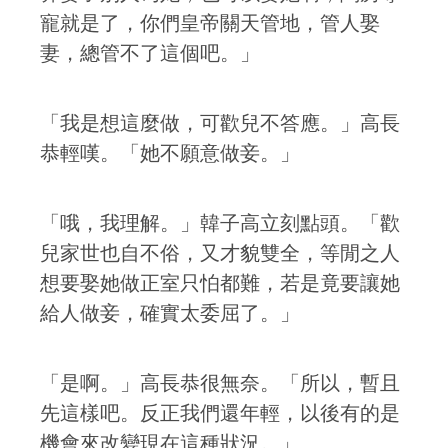
寵就是了，你們皇帝關天管地，管人娶
妻，總管不了這個吧。」
「我是想這麼做，可歡兒不答應。」高長
恭輕嘆。「她不願意做妾。」
「哦，我理解。」韓子高立刻點頭。「歡
兒家世也自不俗，又才貌雙全，等閒之人
想要娶她做正室只怕都難，若是竟要讓她
給人做妾，確實太委屈了。」
「是啊。」高長恭很無奈。「所以，暫且
先這樣吧。反正我們還年輕，以後有的是
機會來改變現在這種狀況。」