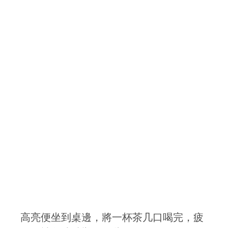
高亮便坐到桌邊，將一杯茶几口喝完，疲