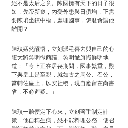
絕不是太后之意。陳國擁有天下的日子很
短，先帝新喪，內憂外患與日俱增，正需
要陳瑣坐鎮中樞，處理國事，怎麼會讓他
離開？
陳瑣猛然醒悟，立刻派毛喜去與自己的心
腹大將吳明徹商議。吳明徹旗幟鮮明地
道：「今上正在居喪期間，國事繁重，殿
下與皇上是至親，就如古之周公、召公，
當輔佐皇上，以安社稷，現自應留在尚書
省，不必遲疑。」
陳瑣一聽便定下心來，立刻著手制定計
策，他自稱生病，恐不能料理公務，便召