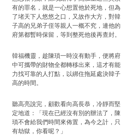
有的罪名，就是一心想置他於死地，但為
了堵天下人悠悠之口，又故作大方，對韓
子高的兄弟子侄等親人一概不究，連他的
府第都暫時保留，等到整死他後再查封。
韓福機靈，趁陳瑣一時沒有動手，便將府
中可攜帶的財物全都轉移出來，這才有能
力找可靠的人打點，以綁住拖延處決韓子
高的時間。
聽高亮說完，顧歡看向高長恭，冷靜而堅
定地道：「現在已經沒有別的辦法了，陳
瑣不會給我們時間來佈置，為今之計，只
有劫獄，你看呢？」