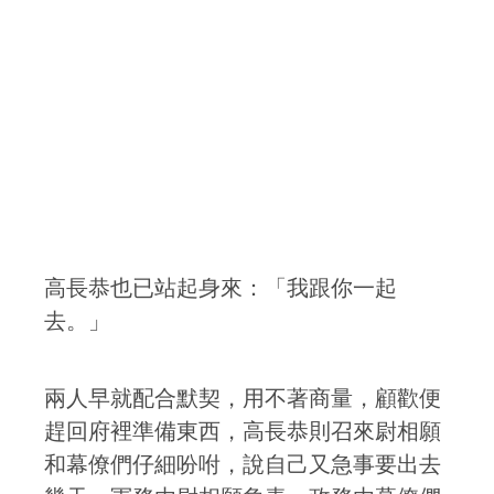
高長恭也已站起身來：「我跟你一起
去。」
兩人早就配合默契，用不著商量，顧歡便
趕回府裡準備東西，高長恭則召來尉相願
和幕僚們仔細吩咐，說自己又急事要出去