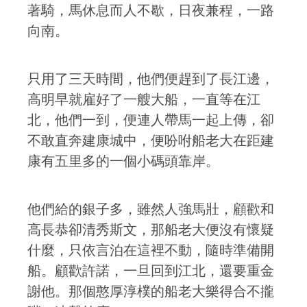
著騎，馬休息而人不歇，日夜兼程，一路
向南。
只用了三天時間，他們便趕到了長江邊，
高明早就雇好了一艘大船，一直等在江
北，他們一到，便連人帶馬一起上傳，卻
不敢直奔建康城中，便吩咐船老大在距建
康有五里多的一個小碼頭靠岸。
他們給的銀子多，雖然人強馬壯，顧歡和
高長恭卻清秀斯文，那船老大便沒有懷疑
什麼，只依言泊在這裡不動，隨時準備開
船。顧歡許諾，一旦回到江北，還要重金
謝他。那個憨厚淳樸的船老大樂得合不攏