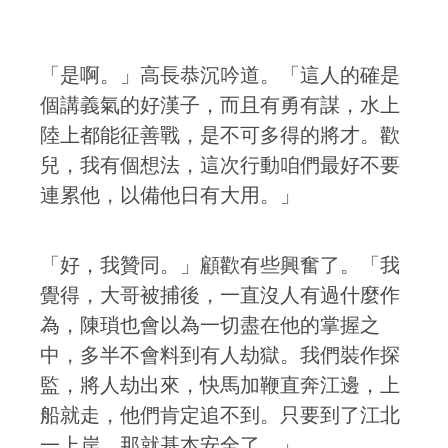
「是啊。」高長恭沉吟道。「這人的確是
個講義氣的好漢子，而且有勇有謀，水上
陸上都能征善戰，是不可多得的將才。歡
兒，我有個想法，這次行動咱們最好不要
連累他，以備他日有大用。」
「好，我贊同。」顧歡有些興奮了。「我
覺得，大哥被捕後，一直沒人有過什麼作
為，陳瑣也會以為一切盡在他的掌握之
中，多半不會料到有人劫獄。我們裝作探
監，將人劫出來，快馬加鞭直奔江邊，上
船就走，他們肯定追不到。只要到了江北
一上岸，那就基本安全了。」