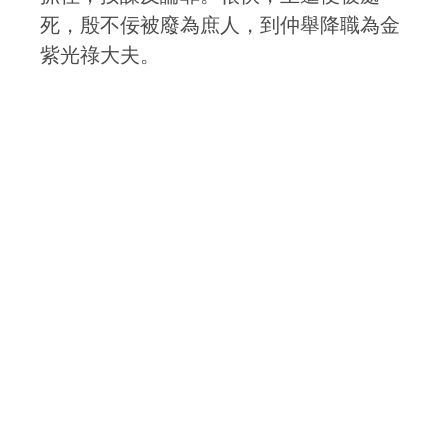
死，殷不佞被廢為庶人，到仲舉降職為金
紫光祿大夫。