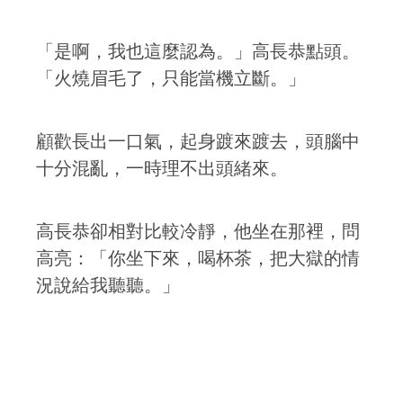
「是啊，我也這麼認為。」高長恭點頭。
「火燒眉毛了，只能當機立斷。」
顧歡長出一口氣，起身踱來踱去，頭腦中
十分混亂，一時理不出頭緒來。
高長恭卻相對比較冷靜，他坐在那裡，問
高亮：「你坐下來，喝杯茶，把大獄的情
況說給我聽聽。」