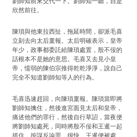
劉師知前來交代一下。劉師知一聽，自是
欣然前往。
陳瑣與他東拉西扯，拖延時間，卻派毛喜
立刻去向太后稟報。太后明確表示，皇帝
年少，政事都委託給陳瑣處置，殷不佞的
話根本不是她的意思。毛喜又去見小皇
帝，懦弱的陳伯宗推得乾乾淨淨，說自己
完全不知道劉師知等人的行為。
毛喜迅速趕回，向陳瑣稟報。陳瑣當即將
劉師知擒住，然後進宮面見太后和皇帝，
痛述他們的罪行，然後自行草詔，當夜便
將劉師知處死，同時將殷不佞和王暹一起
抓住，按謀反論罪。很快，王暹便被處