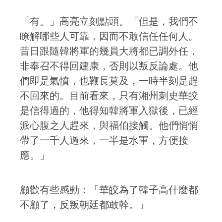
「有。」高亮立刻點頭。「但是，我們不
瞭解哪些人可靠，因而不敢信任任何人。
昔日跟隨韓將軍的幾員大將都已調外任，
非奉召不得回建康，否則以叛反論處。他
們即是氣憤，也鞭長莫及，一時半刻是趕
不回來的。目前看來，只有湘州刺史華皎
是信得過的，他得知韓將軍入獄後，已經
派心腹之人趕來，與福伯接觸。他們悄悄
帶了一千人過來，一半是水軍，方便接
應。」
顧歡有些感動：「華皎為了韓子高什麼都
不顧了，反叛朝廷都敢幹。」