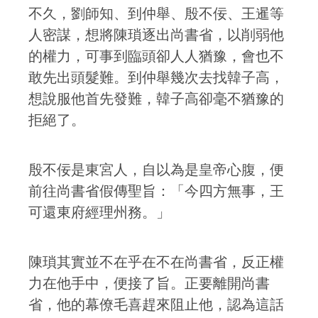
不久，劉師知、到仲舉、殷不佞、王暹等
人密謀，想將陳瑣逐出尚書省，以削弱他
的權力，可事到臨頭卻人人猶豫，會也不
敢先出頭髮難。到仲舉幾次去找韓子高，
想說服他首先發難，韓子高卻毫不猶豫的
拒絕了。
殷不佞是東宮人，自以為是皇帝心腹，便
前往尚書省假傳聖旨：「今四方無事，王
可還東府經理州務。」
陳瑣其實並不在乎在不在尚書省，反正權
力在他手中，便接了旨。正要離開尚書
省，他的幕僚毛喜趕來阻止他，認為這話