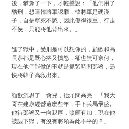
後，猶豫了一下，才輕聲說：「他們用了
酷刑，想逼韓將軍認罪，韓將軍是硬漢
子，自是寧死不認，因此傷得很重，行走
不便，只能將他背出來。」
進了獄中，受刑是可以想像的，顧歡和高
長恭都是既心疼又憤怒，卻也無可奈何，
現在他們能做的事就是抓緊時間部署，盡
快將韓子高救出來。
顧歡沉思了一會兒，抬頭問高亮：「我大
哥在建康經營這麼些年，手下兵馬最盛。
他待部署又一向親厚，照顧有加，現在他
被誣下獄，有沒有將領為此不平的？」