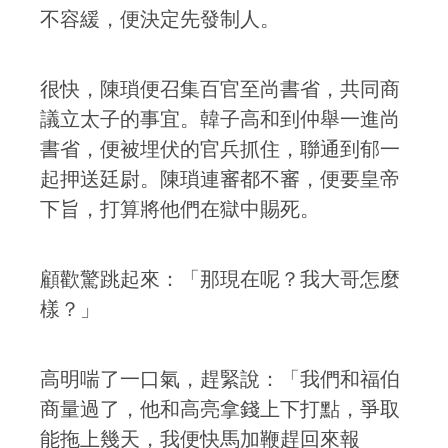
不容緩，便決定先發制人。
很快，陳瑣便召集百官至尚書省，共同商
議立太子的事宜。韓子高和到仲舉一進尚
書省，便被埋伏的官兵抓住，聯通到郁一
起押送廷尉。陳瑣連審都不審，便要皇帝
下旨，打算將他們在獄中賜死。
顧歡驚跳起來：「那現在呢？我大哥怎麼
樣？」
高明喘了一口氣，趕緊說：「我們和福伯
商量過了，他和高亮拿錢上下打點，爭取
能拖上幾天，我便快馬加鞭趕回來報