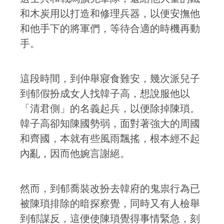
和木炭用以打造和修理兵器，以便安撫他
和他手下的將軍們，等待合適的時機再動
手。
這段時間，到仲舉寢食難安，幾次派兒子
到郁假扮成女人找韓子高，想說服他以
「清君側」的名義起兵，以便除掉陳瑣。
韓子高卻知陳國勢弱，面對著強大的周國
和齊國，本就有些風雨飄搖，根本經不起
內亂，因而他婉言謝絕。
然而，到郁喬裝改扮去韓府的鬼祟行為已
被陳瑣排除的暗探察覺，同時又有人檢舉
到郁謀反，這便使陳瑣覺得事情緊急，刻