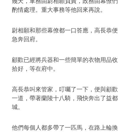
幾天，軍務由尉相願負責，政務由幕僚們
酌情處理。重大事務等他回來再說。
尉相願和那些幕僚都一口答應，高長恭便
急奔回府。
顧歡已經將兵器和一些簡單的衣物用品收
拾好，等在府中。
高長恭叫來管家，叮囑了一下，便與顧歡
一道，帶著蘭陵十八騎，飛快奔出了益都
城。
他們每個人都多帶了一匹馬，在路上輪換