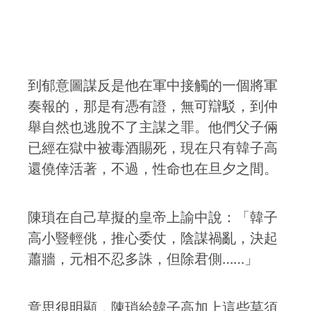
到郁意圖謀反是他在軍中接觸的一個將軍
奏報的，那是有憑有證，無可辯駁，到仲
舉自然也逃脫不了主謀之罪。他們父子倆
已經在獄中被毒酒賜死，現在只有韓子高
還僥倖活著，不過，性命也在旦夕之間。
陳瑣在自己草擬的皇帝上諭中說：「韓子
高小豎輕佻，推心委仗，陰謀禍亂，決起
蕭牆，元相不忍多誅，但除君側……」
意思很明顯，陳瑣給韓子高加上這些莫須