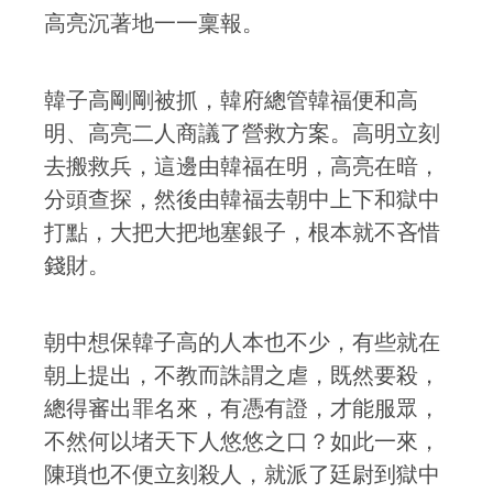
高亮沉著地一一稟報。
韓子高剛剛被抓，韓府總管韓福便和高
明、高亮二人商議了營救方案。高明立刻
去搬救兵，這邊由韓福在明，高亮在暗，
分頭查探，然後由韓福去朝中上下和獄中
打點，大把大把地塞銀子，根本就不吝惜
錢財。
朝中想保韓子高的人本也不少，有些就在
朝上提出，不教而誅謂之虐，既然要殺，
總得審出罪名來，有憑有證，才能服眾，
不然何以堵天下人悠悠之口？如此一來，
陳瑣也不便立刻殺人，就派了廷尉到獄中