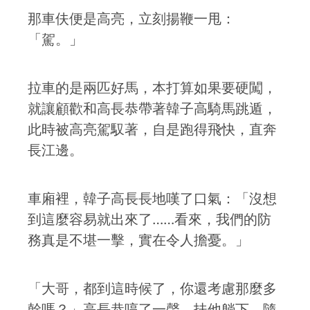
那車伕便是高亮，立刻揚鞭一甩：
「駕。」
拉車的是兩匹好馬，本打算如果要硬闖，
就讓顧歡和高長恭帶著韓子高騎馬跳遁，
此時被高亮駕馭著，自是跑得飛快，直奔
長江邊。
車廂裡，韓子高長長地嘆了口氣：「沒想
到這麼容易就出來了……看來，我們的防
務真是不堪一擊，實在令人擔憂。」
「大哥，都到這時候了，你還考慮那麼多
幹嗎？」高長恭哼了一聲，扶他躺下，隨