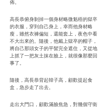
佈。
高長恭俯身剝掉一個身材略微魁梧的獄卒
的衣服，穿到自己身上，幸而他身材略
瘦，雖然衣褲偏短，還能套上，夜色中看
不大出來的。隨後，他戴上獄卒的帽子，
將自己那頭女子的平髻完全遮住，又從地
上抓了一把灰土抹在臉上，就很像那麼回
事了。
隨後，高長恭背起韓子高，顧歡提起食
盒，急步走了出去。
走出大門口，顧歡滿臉焦急，對幾個守衛