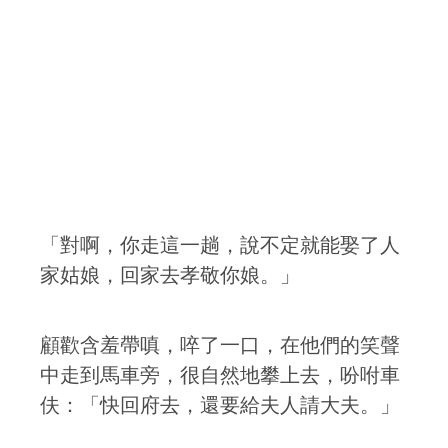
「對啊，你走這一趟，說不定就能娶了人
家姑娘，回家去孝敬你娘。」
顧歡含羞帶嗔，啐了一口，在他們的笑聲
中走到馬車旁，很自然地攀上去，吩咐車
伕：「快回府去，還要給夫人請大夫。」