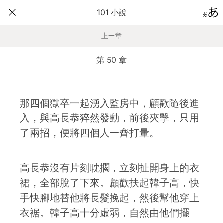
101 小說
上一章
第 50 章
那四個獄卒一起湧入監房中，顧歡隨後進
入，與高長恭猝然發動，前後夾擊，只用
了兩招，便將四個人一齊打暈。
高長恭沒有片刻耽擱，立刻扯開身上的衣
裙，全部脫了下來。顧歡扶起韓子高，快
手快腳地替他將長髮挽起，然後幫他穿上
衣裾。韓子高十分虛弱，自然由他們擺