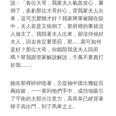
說：「各位大哥，我家夫人氣急攻心，暈
倒了，多虧那位大哥好心，背我家夫人出
來，這可怎麼辦才好？我家將軍被關在獄
中，夫人若是又病倒了，那府裡的事就沒
人做主了。我陪著夫人出來，卻沒侍候好
夫人，回去肯定要受罰，那……那可如何
是好？那位大哥，你能陪我送夫人回府
嗎？幫我跟管家解說解說，千萬不要責打
於我……」
她在那裡碎碎唸著，又從袖中摸出幾錠百
兩紋銀，一一塞到他們手中，成功地吸引
了守衛的大部分注意力，高長恭已經背著
韓子高出門，到了馬車之上。