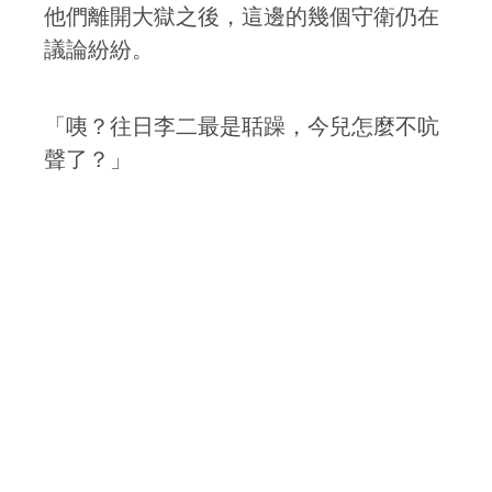
他們離開大獄之後，這邊的幾個守衛仍在
議論紛紛。
「咦？往日李二最是聒躁，今兒怎麼不吭
聲了？」