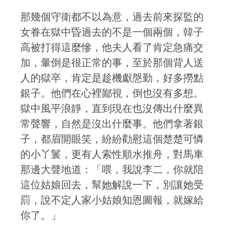
那幾個守衛都不以為意，過去前來探監的
女眷在獄中昏過去的不是一個兩個，韓子
高被打得這麼慘，他夫人看了肯定急痛交
加，暈倒是很正常的事，至於那個背人送
人的獄卒，肯定是趁機獻慇勤，好多撈點
銀子。他們在心裡鄙視，倒也沒有多想。
獄中風平浪靜，直到現在也沒傳出什麼異
常聲響，自然是沒出什麼事。他們拿著銀
子，都眉開眼笑，紛紛勸慰這個楚楚可憐
的小丫鬟，更有人索性順水推舟，對馬車
那邊大聲地道：「喂，我說李二，你就陪
這位姑娘回去，幫她解說一下，別讓她受
罰，說不定人家小姑娘知恩圖報，就嫁給
你了。」