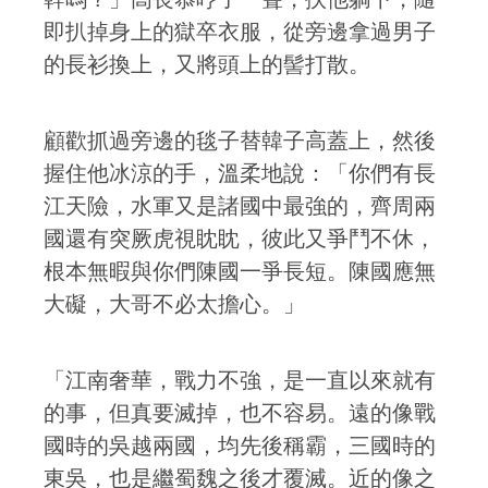
即扒掉身上的獄卒衣服，從旁邊拿過男子
的長衫換上，又將頭上的髻打散。
顧歡抓過旁邊的毯子替韓子高蓋上，然後
握住他冰涼的手，溫柔地說：「你們有長
江天險，水軍又是諸國中最強的，齊周兩
國還有突厥虎視眈眈，彼此又爭鬥不休，
根本無暇與你們陳國一爭長短。陳國應無
大礙，大哥不必太擔心。」
「江南奢華，戰力不強，是一直以來就有
的事，但真要滅掉，也不容易。遠的像戰
國時的吳越兩國，均先後稱霸，三國時的
東吳，也是繼蜀魏之後才覆滅。近的像之