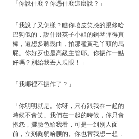
「你說什麼？你憑什麼這麼說？」
「我說了又怎樣？瞧你嘻皮笑臉的跟條哈
巴狗似的，說什麼英子小姐的鋼琴彈得真
棒，還想多聽幾曲，拍那種黃毛丫頭的馬
屁。你好歹也是高級主管耶。你振作一點
好嗎？別給我丟人現眼！」
「我哪裡不振作了？」
「你明明就是。你呀，只有跟我在一起的
時候不會笑。我們在一起的時候，你只會
抱怨，擺臉色給我看，可是一到別人面
前，立刻鞠躬哈腰的。你也替我想一想，