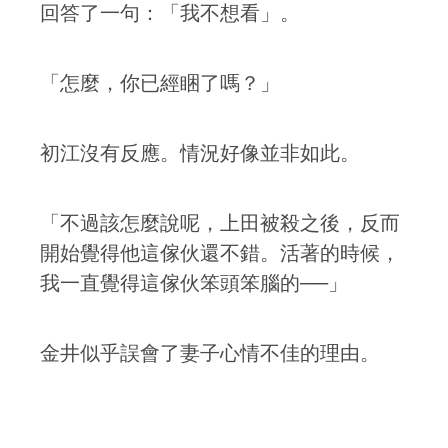
回答了一句：「我不想看」。
「怎麼，你已經睏了嗎？」
初江沒有反應。情況好像並非如此。
「不過該怎麼說呢，上田被殺之後，反而
開始覺得他這傢伙還不錯。活著的時候，
我一直覺得這傢伙笨頭笨腦的──」
金井似乎誤會了妻子心情不佳的理由。