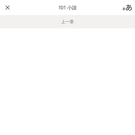
101 小說
上一章