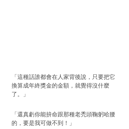
「這種話誰都會在人家背後說，只要把它
換算成年終獎金的金額，就覺得沒什麼
了。」
「還真虧你能拚命跟那種老禿頭鞠躬哈腰
的，要是我可做不到！」