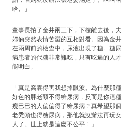
哈。」
董事長拍了金井兩三下，下樓離去後，夫
婦倆突然表情苦澀的互相對看。因為金井
在兩周前的檢查中，尿液出現了糖。糖尿
病患者的代糖非常難吃，只有吃過的人才
能明白。
「真是窩囊得害我想掉眼淚。為什麼那種
好色的胖老頭不得糖尿病，反而是你這種
瘦巴巴的人偏偏得了糖尿病？真希望那個
老禿頭也得糖尿病，那他就沒辦法再玩女
人了。世上就是這麼不公平！」