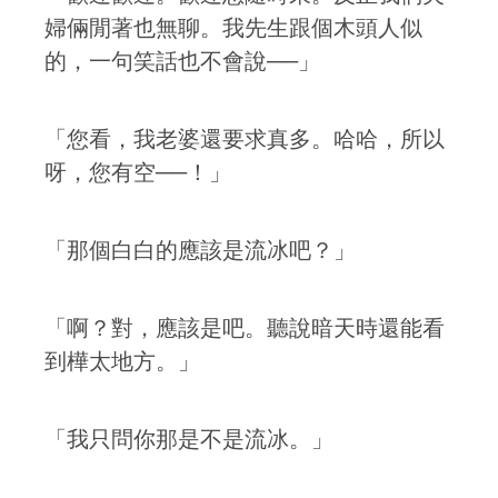
婦倆閒著也無聊。我先生跟個木頭人似
的，一句笑話也不會說──」
「您看，我老婆還要求真多。哈哈，所以
呀，您有空──！」
「那個白白的應該是流冰吧？」
「啊？對，應該是吧。聽說暗天時還能看
到樺太地方。」
「我只問你那是不是流冰。」