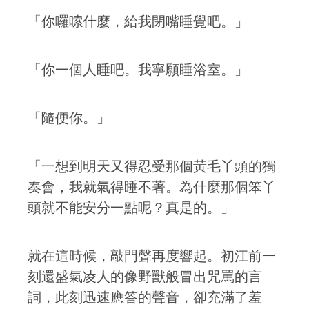
「你囉嗦什麼，給我閉嘴睡覺吧。」
「你一個人睡吧。我寧願睡浴室。」
「隨便你。」
「一想到明天又得忍受那個黃毛丫頭的獨
奏會，我就氣得睡不著。為什麼那個笨丫
頭就不能安分一點呢？真是的。」
就在這時候，敲門聲再度響起。初江前一
刻還盛氣凌人的像野獸般冒出咒罵的言
詞，此刻迅速應答的聲音，卻充滿了羞