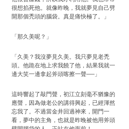
很想掐死他。就像昨晚，我就夢見自己劈
開那個禿頭的腦袋。真是痛快極了。」
「那久美呢？」
「久美？我沒夢見久美。我只夢見老禿
頭。他跪在地上求我饒了他，結果我就一
邊大笑一邊拿起斧頭喀擦一聲──」
這時響起了敲門聲，初江立刻毫不猶豫的
應聲，因為做老公的講得興起，已經渾然
忘我了。不過當金井回過神來，開門一
看，夢中的主角，也就是昨晚被他用斧頭
劈開腦袋的人，正站在他面前！