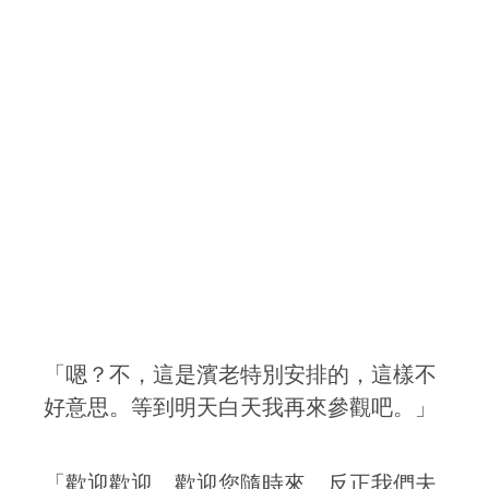
「嗯？不，這是濱老特別安排的，這樣不
好意思。等到明天白天我再來參觀吧。」
「歡迎歡迎。歡迎您隨時來。反正我們夫