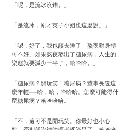
「呢，是流冰沒錯。」
「是流冰，剛才英子小姐也這麼說。」
「嗯，好了，我也該去睡了。熬夜對身體
可不好。如果熬夜熬出了糖尿病，人生的
樂趣就要減少一半了，哈哈哈。」
「糖尿病？開玩笑！糖尿病？董事長還這
麼年輕──哈，哈，哈哈哈。怎麼可能得什
麼糖尿病？哈哈哈哈。」
「不，這可不是開玩笑。你最好也小心
點，否則就沒辦法讓老婆滿足了。哈哈哈