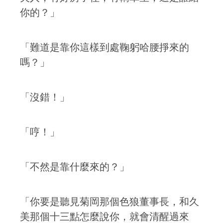
你的？」
「難道是靠你這樣到處鞠躬哈腰掙來的
嗎？」
「沒錯！」
「哼！」
「不然是靠什麼來的？」
「你要是聽見菊岡那個色狼董事長，和久
美那個十三點怎麼說你，就會清醒過來