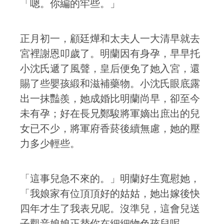
「嗯。你編的牢些。」
正月初一，顧廷燁和太夫人一大清早就去
宮裡謝恩叩歲了。明蘭因有身孕，早早托
小沈氏遞了風聲，皇后便免了她入宮，還
賜了些嬰孩緞和滋補藥物。小沈氏眼底露
出一抹豔羨，她成婚比明蘭尚早，卻至今
未有孕；好在長兄鄭駿將軍嫡出庶出的兒
女已不少，將軍府香菸後續無慮，她的壓
力多少輕些。
「這事兒急不來的。」明蘭好生寬慰她，
「我娘家有位頂頂好的姑姑，她出嫁後快
四年才生了我表兄呢。沒準兒，這會兒送
子觀音娘娘正替你在細細物色孩兒呢，