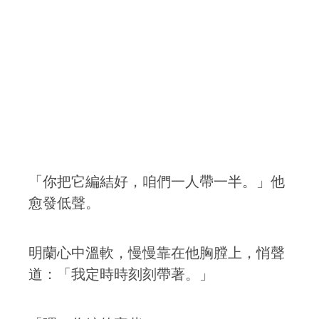
「你把它編結好，咱們一人帶一半。」他
愈發低聲。
明蘭心中溫軟，慢慢靠在他胸膛上，悄聲
道：「我定時時刻刻帶著。」