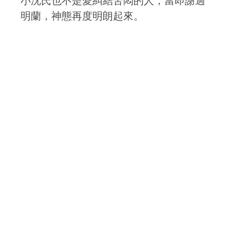
小沈氏也不是愛糾結苦悶的人，當即謝過
明蘭，神態再度明朗起來。