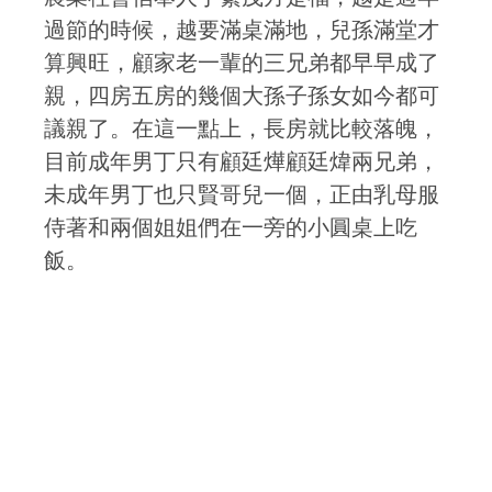
過節的時候，越要滿桌滿地，兒孫滿堂才
算興旺，顧家老一輩的三兄弟都早早成了
親，四房五房的幾個大孫子孫女如今都可
議親了。在這一點上，長房就比較落魄，
目前成年男丁只有顧廷燁顧廷煒兩兄弟，
未成年男丁也只賢哥兒一個，正由乳母服
侍著和兩個姐姐們在一旁的小圓桌上吃
飯。