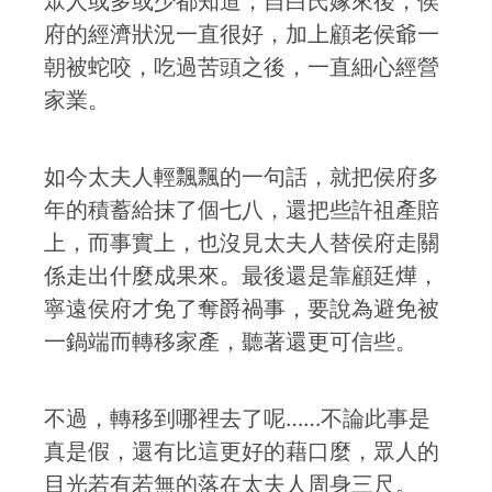
眾人或多或少都知道，自白氏嫁來後，侯
府的經濟狀況一直很好，加上顧老侯爺一
朝被蛇咬，吃過苦頭之後，一直細心經營
家業。
如今太夫人輕飄飄的一句話，就把侯府多
年的積蓄給抹了個七八，還把些許祖產賠
上，而事實上，也沒見太夫人替侯府走關
係走出什麼成果來。最後還是靠顧廷燁，
寧遠侯府才免了奪爵禍事，要說為避免被
一鍋端而轉移家產，聽著還更可信些。
不過，轉移到哪裡去了呢……不論此事是
真是假，還有比這更好的藉口麼，眾人的
目光若有若無的落在太夫人周身三尺。