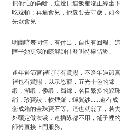
把他忙的夠嗆，這幾日連飯都沒正經坐下
吃幾頓；再過會兒，他還要去守歲，如今
先歇會兒。
明蘭暗表同情，有付出，自也有回報。這
陣子她更深的瞭解到什麼叫特權階級。
逢年過節宮裡時時有賞賜，不逢年過節宮
裡也有賞賜，以示恩寵，五光十色的錦
緞，湖緞，倭緞，蜀錦，名目繁多的鮫珠
綃，珍寶綾，軟煙羅，蟬翼紗……還有成
套成箱的金珠寶石等。這也就罷了，若去
外頭定做衣裳，連插隊都不用，鋪子裡的
師傅直接上門服務。