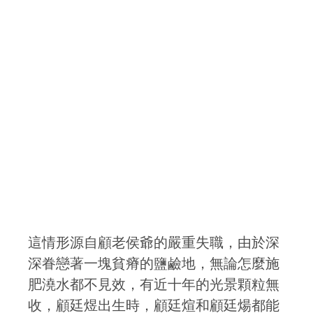
這情形源自顧老侯爺的嚴重失職，由於深
深眷戀著一塊貧瘠的鹽鹼地，無論怎麼施
肥澆水都不見效，有近十年的光景顆粒無
收，顧廷煜出生時，顧廷煊和顧廷煬都能