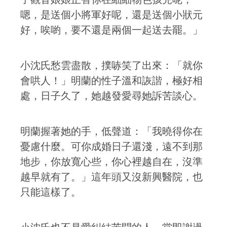
嗯，是送個小將軍好呢，還是送個小狀元
好，唉喲，要不還是兩個一起送去罷。」
小沈氏愁雲盡散，撲哧笑了出來：「就你
會哄人！」明蘭的性子溫和詼諧，極好相
處，日子久了，她越發愛尋她訴苦談心。
明蘭握著她的手，低聲道：「我曉得你在
憂慮什麼。可你成婚日子還淺，遠不到那
地步，你放寬心些，你心裡越自在，沒準
越早就有了。」這年頭又沒新興醫院，也
只能這樣了。