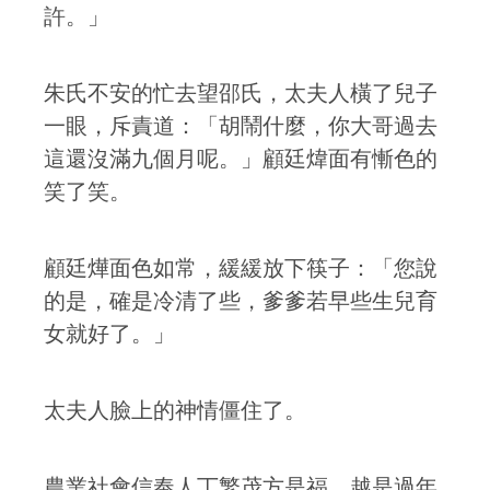
許。」
朱氏不安的忙去望邵氏，太夫人橫了兒子
一眼，斥責道：「胡鬧什麼，你大哥過去
這還沒滿九個月呢。」顧廷煒面有慚色的
笑了笑。
顧廷燁面色如常，緩緩放下筷子：「您說
的是，確是冷清了些，爹爹若早些生兒育
女就好了。」
太夫人臉上的神情僵住了。
農業社會信奉人丁繁茂方是福，越是過年