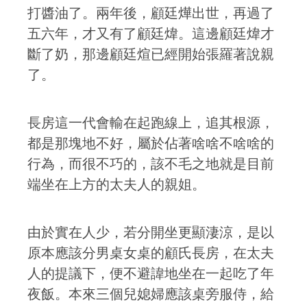
打醬油了。兩年後，顧廷燁出世，再過了
五六年，才又有了顧廷煒。這邊顧廷煒才
斷了奶，那邊顧廷煊已經開始張羅著說親
了。
長房這一代會輸在起跑線上，追其根源，
都是那塊地不好，屬於佔著啥啥不啥啥的
行為，而很不巧的，該不毛之地就是目前
端坐在上方的太夫人的親姐。
由於實在人少，若分開坐更顯淒涼，是以
原本應該分男桌女桌的顧氏長房，在太夫
人的提議下，便不避諱地坐在一起吃了年
夜飯。本來三個兒媳婦應該桌旁服侍，給