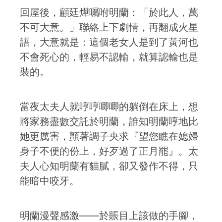
回屋後，顧廷燁囑咐明蘭：「於此人，萬
不可大意。」聯絡上下劇情，再翻成火星
語，大意就是：這個老女人是到了黃河也
不會死心的，輕易不認輸，就算認輸也是
裝的。
當夜太夫人就哼哼唧唧的躺倒在床上，想
將家務盡數交託於明蘭，誰知明蘭哼地比
她更厲害，顫著調子央求『望您瞧在媳婦
身子不便的份上，好歹過了正月罷』。太
夫人心知明蘭有貓膩，卻又發作不得，只
能暗中咬牙。
明蘭漫聲感激——於賬目上該做的手腳，