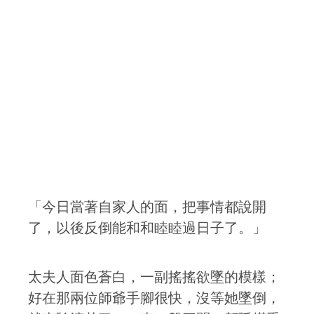
「今日當著自家人的面，把事情都說開
了，以後反倒能和和睦睦過日子了。」
太夫人面色蒼白，一副搖搖欲墜的模樣；
好在那兩位師爺手腳很快，沒等她墜倒，