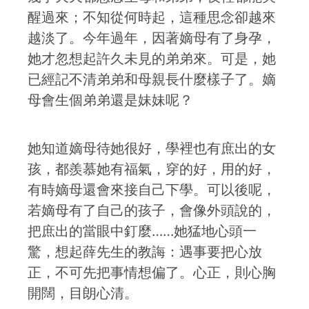
醒過來；不知從何時起，這種思念卻越來
越淡了。今年過年，因著嫡母有了身孕，
她才忽想起許久未見的弟弟來。可是，她
已經記不清弟弟和母親長什麼樣子了。嫡
母會生個弟弟還是妹妹呢？
她知道嫡母待她很好，學裡也有庶出的女
孩，都羨慕她有福氣，穿的好，用的好，
有時嫡母還會來接自己下學。可以後呢，
若嫡母有了自己的孩子，會像外頭說的，
把庶出的當眼中釘麼……她猛地心頭一
驚，想起薛先生的教誨：遇事要把心放
正，不可先把事情想偏了。心正，則心胸
開闊，目朗心清。