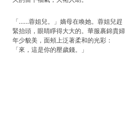
「……蓉姐兒。」嫡母在喚她。蓉姐兒趕
緊抬頭，眼睛睜得大大的。華服裹錦貴婦
年少貌美，面頰上泛著柔和的光彩：
「來，這是你的壓歲錢。」