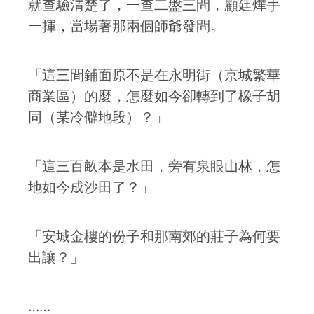
就查驗清楚了，一查二盤三問，顧廷燁手
一揮，當場著那兩個師爺發問。
「這三間鋪面原不是在永明街（京城繁華
商業區）的麼，怎麼如今卻轉到了橡子胡
同（某冷僻地段）？」
「這三百畝本是水田，旁有泉眼山林，怎
地如今成沙田了？」
「安城金樓的份子和那南郊的莊子為何要
出讓？」
……