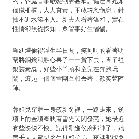
的，各處管事獻慇勤者甚眾。偏澄園宛如
個鐵柵欄，人人實責，不敢輕忽懈怠，針
插不進水潑不入。新夫人看著溫和，實在
性情卻無從探知，眾管事好生惴惴。
顧廷燁偷得浮生半日閒，笑呵呵的看著明
蘭將銅錢和點心果子一一賞下去，園子裡
銀裝素裹，好些小丫頭和童兒在奔跑玩
鬧，滾起一個個雪團互相丟著，歡笑聲陣
陣。
蓉姐兒穿著一身簇新冬襖，一路走來，頸
項上的金項圈映著雪光閃閃發亮，她最近
有些怏怏不快。記得剛進侯府那陣子，她
幾乎天天都想念生母和弟弟，夜裡都能哭