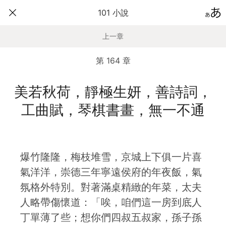
101 小說
上一章
第 164 章
美若秋荷，靜極生妍，善詩詞，
工曲賦，琴棋書畫，無一不通
爆竹隆隆，梅枝堆雪，京城上下俱一片喜
氣洋洋，崇德三年寧遠侯府的年夜飯，氣
氛格外特別。對著滿桌精緻的年菜，太夫
人略帶傷懷道：「唉，咱們這一房到底人
丁單薄了些；想你們四叔五叔家，孫子孫