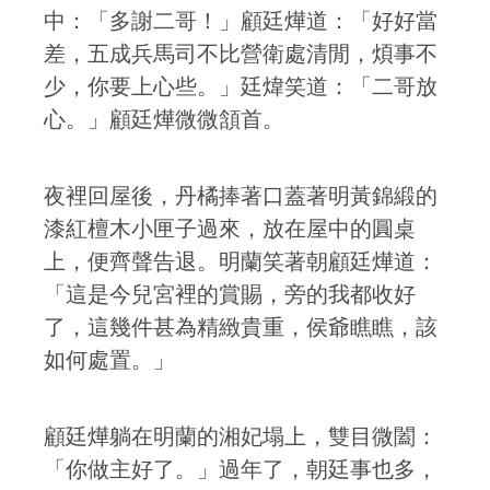
中：「多謝二哥！」顧廷燁道：「好好當
差，五成兵馬司不比營衛處清閒，煩事不
少，你要上心些。」廷煒笑道：「二哥放
心。」顧廷燁微微頷首。
夜裡回屋後，丹橘捧著口蓋著明黃錦緞的
漆紅檀木小匣子過來，放在屋中的圓桌
上，便齊聲告退。明蘭笑著朝顧廷燁道：
「這是今兒宮裡的賞賜，旁的我都收好
了，這幾件甚為精緻貴重，侯爺瞧瞧，該
如何處置。」
顧廷燁躺在明蘭的湘妃塌上，雙目微闔：
「你做主好了。」過年了，朝廷事也多，