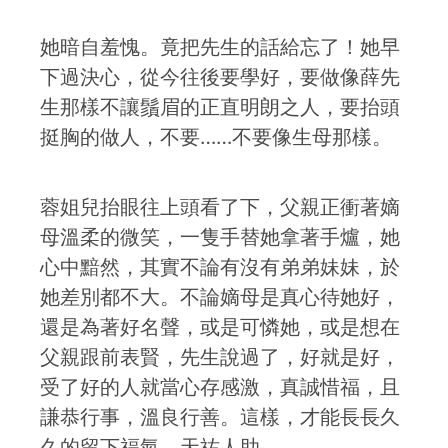
她暗自羞愧。竟把先生的話給忘了！她早
下過決心，從今往後要學好，要做像薛先
生那樣不讓鬚眉的正直明朗之人，要抬頭
挺胸的做人，不要……不要像生母那樣。
蓉姐兒抬眼往上頭看了下，父親正衝著嫡
母溫柔的微笑，一隻手替她拿著手爐，她
心中黯然，其實不論有沒有弟弟妹妹，於
她差別都不大。不論嫡母是真心待她好，
還是為著好名聲，或是可憐她，或是想在
父親跟前表賢，先生說過了，好就是好，
受了好的人就當心存感激，真誠惜福，且
謙恭行事，溫良行善。這樣，才能長長久
久的留下福氣，天祐人助。