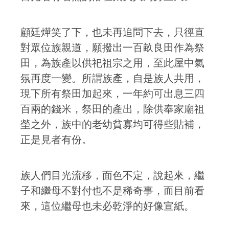
顧廷燁笑了下，也未再追問下去，只徑直
對眾位族親道，願撥出一百畝良田作為祭
田，為族產以供祀祖宗之用，至此屋中氣
氛再度一變。所謂族產，自是族人共用，
現下所有祭田加起來，一年約可出息三四
百兩的錢米，祭田的產出，除供奉家廟祖
塋之外，族中的老幼貧寡均可得些貼補，
正是見者有份。
族人們目光流移，面色不定，說起來，繼
子和繼母不對付也不是稀奇事，而目前看
來，這位繼母也未必乾淨的好像宣紙。