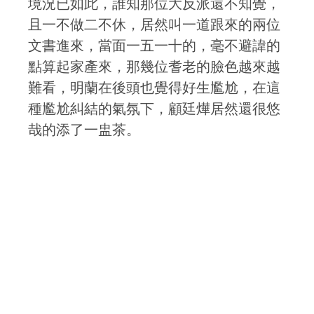
境況已如此，誰知那位大反派還不知覺，
且一不做二不休，居然叫一道跟來的兩位
文書進來，當面一五一十的，毫不避諱的
點算起家產來，那幾位耆老的臉色越來越
難看，明蘭在後頭也覺得好生尷尬，在這
種尷尬糾結的氣氛下，顧廷燁居然還很悠
哉的添了一盅茶。