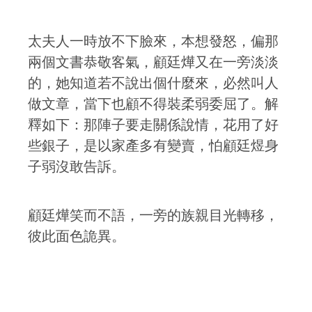
太夫人一時放不下臉來，本想發怒，偏那
兩個文書恭敬客氣，顧廷燁又在一旁淡淡
的，她知道若不說出個什麼來，必然叫人
做文章，當下也顧不得裝柔弱委屈了。解
釋如下：那陣子要走關係說情，花用了好
些銀子，是以家產多有變賣，怕顧廷煜身
子弱沒敢告訴。
顧廷燁笑而不語，一旁的族親目光轉移，
彼此面色詭異。