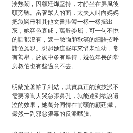
湊熱鬧，因顧廷燁堅持，才靜坐在屏風後
頭旁聽。當著眾人的面，太夫人叫向媽媽
把魚鱗冊和其他文書賬簿一樣一樣擺出
來，她容色哀戚，萬般委屈，可一句不悅
的話都沒有，還一臉強顏歡笑的細語招呼
諸位族親。想起她這些年來憐老恤幼，常
有善舉，於族中多有厚待，幾位年長的堂
房叔伯也有些過意不去。
明蘭扯著帕子糾結，其實真正的演技派不
需要嚎啕大哭急張鼻孔，就能達到欲說還
泣的效果，她萬分同情在前頭的顧廷燁，
儼然一副邪惡狠毒的反派嘴臉。