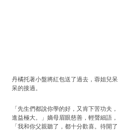
丹橘托著小盤將紅包送了過去，蓉姐兒呆
呆的接過。
「先生們都說你學的好，又肯下苦功夫，
進益極大。」嫡母眉眼慈善，輕聲細語，
「我和你父親聽了，都十分歡喜。待開了