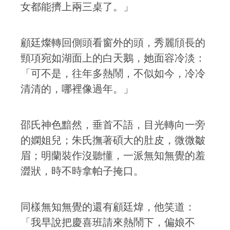
女都能擠上兩三桌了。」
顧廷燦轉回側頭看窗外的頭，秀麗頎長的
頸項宛如湖面上的白天鵝，她面容冷淡：
「可不是，往年多熱鬧，不似如今，冷冷
清清的，哪裡像過年。」
邵氏神色黯然，垂首不語，目光轉向一旁
的嫻姐兒；朱氏撫著碩大的肚皮，微微皺
眉；明蘭裝作沒聽懂，一派無知無覺的羞
澀狀，時不時拿帕子掩口。
同樣無知無覺的還有顧廷煒，他笑道：
「我早說把慶喜班請來熱鬧下，偏娘不