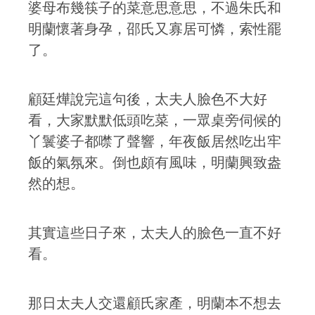
婆母布幾筷子的菜意思意思，不過朱氏和
明蘭懷著身孕，邵氏又寡居可憐，索性罷
了。
顧廷燁說完這句後，太夫人臉色不大好
看，大家默默低頭吃菜，一眾桌旁伺候的
丫鬟婆子都噤了聲響，年夜飯居然吃出牢
飯的氣氛來。倒也頗有風味，明蘭興致盎
然的想。
其實這些日子來，太夫人的臉色一直不好
看。
那日太夫人交還顧氏家產，明蘭本不想去