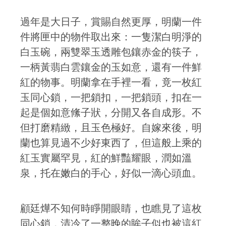
過年是大日子，賞賜自然更厚，明蘭一件
件將匣中的物件取出來：一隻潔白明淨的
白玉碗，兩雙翠玉透雕包鑲赤金的筷子，
一柄黃翡白雲鑲金的玉如意，還有一件鮮
紅的物事。明蘭拿在手裡一看，竟一枚紅
玉同心鎖，一把鎖扣，一把鎖頭，扣在一
起是個如意絛子狀，分開又各自成形。不
但打磨精緻，且玉色極好。自嫁來後，明
蘭也算見過不少好東西了，但這般上乘的
紅玉實屬罕見，紅的鮮豔耀眼，潤如溫
泉，托在嫩白的手心，好似一滴心頭血。
顧廷燁不知何時睜開眼睛，也瞧見了這枚
同心鎖，清冷了一整晚的眸子似也被這紅