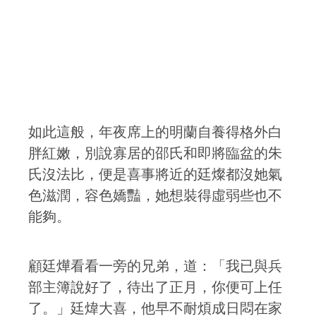
如此這般，年夜席上的明蘭自養得格外白
胖紅嫩，別說寡居的邵氏和即將臨盆的朱
氏沒法比，便是喜事將近的廷燦都沒她氣
色滋潤，容色嬌豔，她想裝得虛弱些也不
能夠。
顧廷燁看看一旁的兄弟，道：「我已與兵
部主簿說好了，待出了正月，你便可上任
了。」廷煒大喜，他早不耐煩成日悶在家