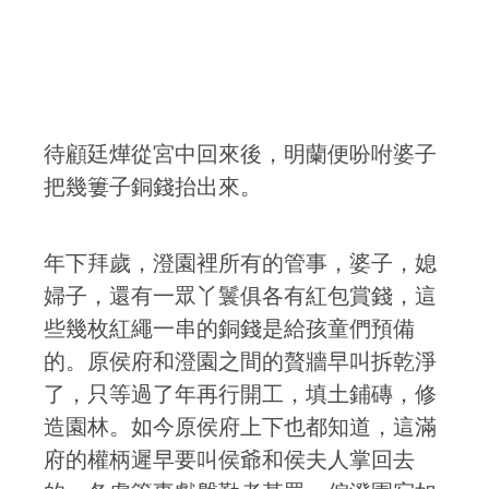
待顧廷燁從宮中回來後，明蘭便吩咐婆子
把幾簍子銅錢抬出來。
年下拜歲，澄園裡所有的管事，婆子，媳
婦子，還有一眾丫鬟俱各有紅包賞錢，這
些幾枚紅繩一串的銅錢是給孩童們預備
的。原侯府和澄園之間的贅牆早叫拆乾淨
了，只等過了年再行開工，填土鋪磚，修
造園林。如今原侯府上下也都知道，這滿
府的權柄遲早要叫侯爺和侯夫人掌回去