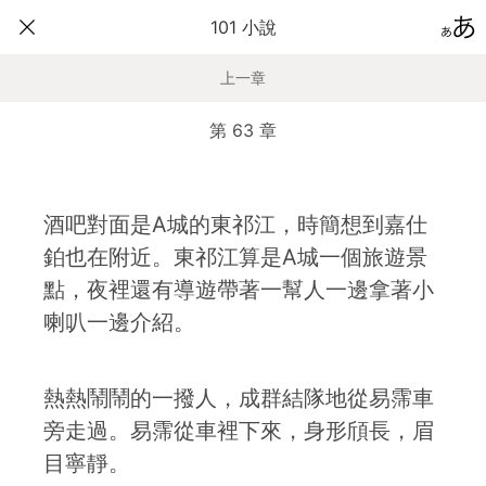
101 小說
上一章
第 63 章
酒吧對面是A城的東祁江，時簡想到嘉仕
鉑也在附近。東祁江算是A城一個旅遊景
點，夜裡還有導遊帶著一幫人一邊拿著小
喇叭一邊介紹。
熱熱鬧鬧的一撥人，成群結隊地從易霈車
旁走過。易霈從車裡下來，身形頎長，眉
目寧靜。