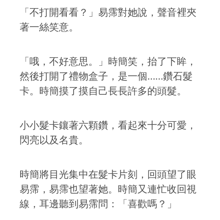
「不打開看看？」易霈對她說，聲音裡夾
著一絲笑意。
「哦，不好意思。」時簡笑，抬了下眸，
然後打開了禮物盒子，是一個……鑽石髮
卡。時簡摸了摸自己長長許多的頭髮。
小小髮卡鑲著六顆鑽，看起來十分可愛，
閃亮以及名貴。
時簡將目光集中在髮卡片刻，回頭望了眼
易霈，易霈也望著她。時簡又連忙收回視
線，耳邊聽到易霈問：「喜歡嗎？」