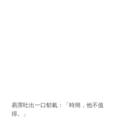
易霈吐出一口郁氣：「時簡，他不值
得。」