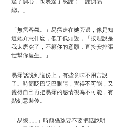
達了開心，也表達了感謝：「謝謝易
總。」
「無需客氣。」易霈走在她旁邊，像是知
道她介意什麼，低了低頭說，「按理說是
我太唐突了，不顧你的意願，直接安排張
愷幫你慶生。」
易霈話說到這份上，有些意味不用言說
了。時簡眨巴眨巴眼睛，覺得不可能，又
覺得自己再把易霈的感情視為不可能，有
點刻意裝傻。
「易總……」時簡猶豫要不要把話說明