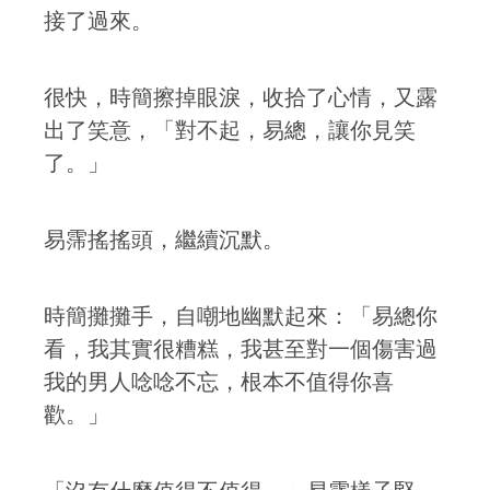
接了過來。
很快，時簡擦掉眼淚，收拾了心情，又露
出了笑意，「對不起，易總，讓你見笑
了。」
易霈搖搖頭，繼續沉默。
時簡攤攤手，自嘲地幽默起來：「易總你
看，我其實很糟糕，我甚至對一個傷害過
我的男人唸唸不忘，根本不值得你喜
歡。」