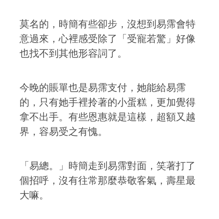
莫名的，時簡有些卻步，沒想到易霈會特
意過來，心裡感受除了「受寵若驚」好像
也找不到其他形容詞了。
今晚的賬單也是易霈支付，她能給易霈
的，只有她手裡拎著的小蛋糕，更加覺得
拿不出手。有些恩惠就是這樣，超額又越
界，容易受之有愧。
「易總。」時簡走到易霈對面，笑著打了
個招呼，沒有往常那麼恭敬客氣，壽星最
大嘛。