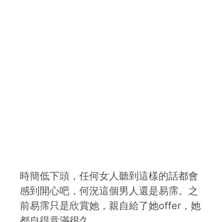
時簡低下頭，任何女人聽到這樣的話都會
感到開心吧，何況這個男人還是易霈。之
前易霈只是欣賞她，親自給了她offer，她
都自得意滿很久。