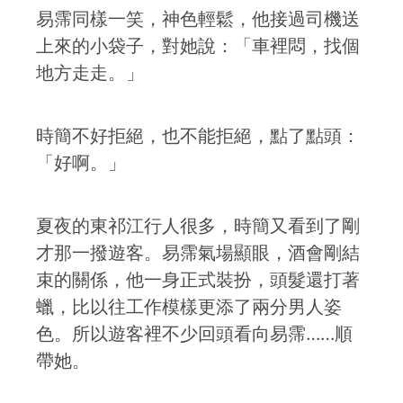
易霈同樣一笑，神色輕鬆，他接過司機送
上來的小袋子，對她說：「車裡悶，找個
地方走走。」
時簡不好拒絕，也不能拒絕，點了點頭：
「好啊。」
夏夜的東祁江行人很多，時簡又看到了剛
才那一撥遊客。易霈氣場顯眼，酒會剛結
束的關係，他一身正式裝扮，頭髮還打著
蠟，比以往工作模樣更添了兩分男人姿
色。所以遊客裡不少回頭看向易霈……順
帶她。