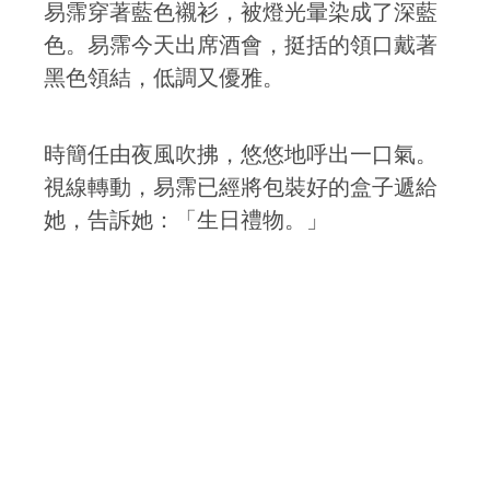
易霈穿著藍色襯衫，被燈光暈染成了深藍
色。易霈今天出席酒會，挺括的領口戴著
黑色領結，低調又優雅。
時簡任由夜風吹拂，悠悠地呼出一口氣。
視線轉動，易霈已經將包裝好的盒子遞給
她，告訴她：「生日禮物。」