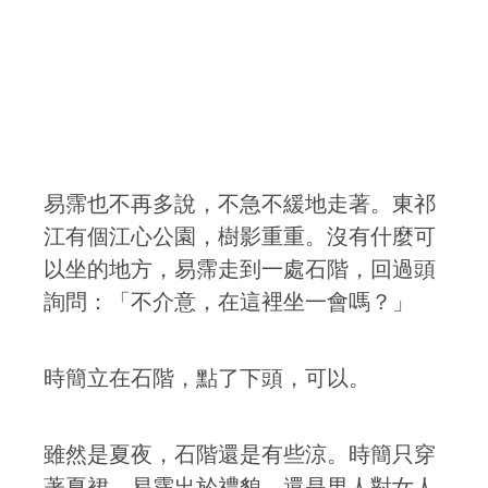
易霈也不再多說，不急不緩地走著。東祁
江有個江心公園，樹影重重。沒有什麼可
以坐的地方，易霈走到一處石階，回過頭
詢問：「不介意，在這裡坐一會嗎？」
時簡立在石階，點了下頭，可以。
雖然是夏夜，石階還是有些涼。時簡只穿
著夏裙，易霈出於禮貌，還是男人對女人