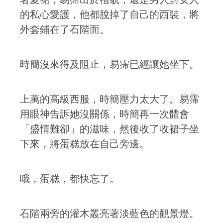
的私心愛護，他都脫掉了自己的西裝，將
外套鋪在了石階面。
時簡沒來得及阻止，易霈已經讓她坐下。
上萬的高級西服，時簡壓力太大了。易霈
用眼神告訴她沒關係，時簡再一次體會
「盛情難卻」的滋味，然後收了收裙子坐
下來，將蛋糕放在自己旁邊。
哦，蛋糕，都快忘了。
石階兩旁的灌木叢亮著淡藍色的觀景燈。