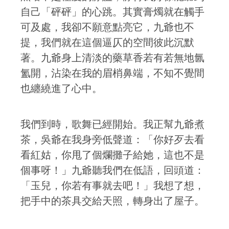
自己「砰砰」的心跳。其實膏燭就在觸手
可及處，我卻不願意點亮它，九爺也不
提，我們就在這個逼仄的空間彼此沉默
著。九爺身上清淡的藥草香若有若無地氤
氳開，沾染在我的眉梢鼻端，不知不覺間
也纏繞進了心中。
我們到時，歌舞已經開始。我正幫九爺煮
茶，吳爺在我身旁低聲道：「你好歹去看
看紅姑，你甩了個爛攤子給她，這也不是
個事呀！」九爺聽我們在低語，回頭道：
「玉兒，你若有事就去吧！」我想了想，
把手中的茶具交給天照，轉身出了屋子。