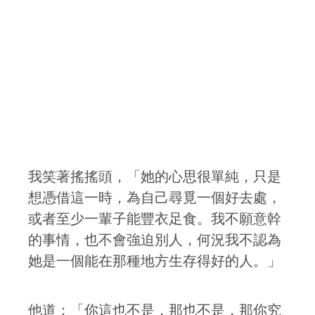
我笑著搖搖頭，「她的心思很單純，只是
想憑借這一時，為自己尋覓一個好去處，
或者至少一輩子能豐衣足食。我不願意幹
的事情，也不會強迫別人，何況我不認為
她是一個能在那種地方生存得好的人。」
他道：「你這也不是，那也不是，那你究