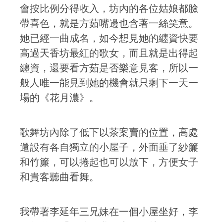
會按比例分得收入，坊內的各位姑娘都臉
帶喜色，就是方茹嘴邊也含著一絲笑意。
她已經一曲成名，如今想見她的纏資快要
高過天香坊最紅的歌女，而且就是出得起
纏資，還要看方茹是否樂意見客，所以一
般人唯一能見到她的機會就只剩下一天一
場的《花月濃》。
歌舞坊內除了低下以茶案賣的位置，高處
還設有各自獨立的小屋子，外面垂了紗簾
和竹簾，可以捲起也可以放下，方便女子
和貴客聽曲看舞。
我帶著李延年三兄妹在一個小屋坐好，李