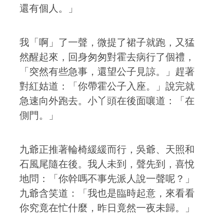
還有個人。」
我「啊」了一聲，微提了裙子就跑，又猛
然醒起來，回身匆匆對霍去病行了個禮，
「突然有些急事，還望公子見諒。」趕著
對紅姑道：「你帶霍公子入座。」說完就
急速向外跑去。小丫頭在後面嚷道：「在
側門。」
九爺正推著輪椅緩緩而行，吳爺、天照和
石風尾隨在後。我人未到，聲先到，喜悅
地問：「你幹嗎不事先派人說一聲呢？」
九爺含笑道：「我也是臨時起意，來看看
你究竟在忙什麼，昨日竟然一夜未歸。」