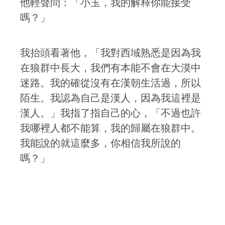
他輕聲問：「小玉，我的解釋你能接受
嗎？」
我抬頭看著他，「我對西域熟悉是因為我
在狼群中長大，我們有本能不會在大漠中
迷路。我的確從沒有在漢朝生活過，所以
陌生。我認為自己是漢人，因為我這裡是
漢人。」我指了指自己的心，「不過也許
我哪裡人都不能算，我的歸屬在狼群中。
我能說的就這麼多，你相信我所說的
嗎？」