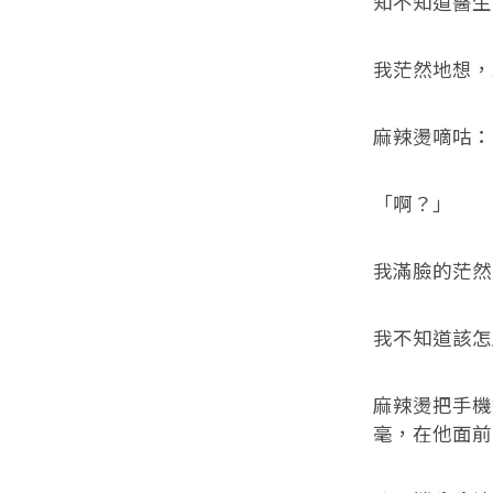
知不知道醫生
我茫然地想，
麻辣燙嘀咕：
「啊？」
我滿臉的茫然
我不知道該怎
麻辣燙把手機
毫，在他面前