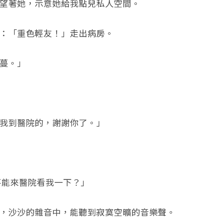
望著她，示意她給我點兒私人空間。
：「重色輕友！」走出病房。
蔓。」
我到醫院的，謝謝你了。」
不能來醫院看我一下？」
，沙沙的雜音中，能聽到寂寞空曠的音樂聲。