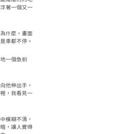
漂浮著一個又一
道為什麼，畫面
可是車都不停。
猛地一個急剎
我向他伸出手，
懷裡，我看見一
花中模糊不清，
黑暗，讓人覺得