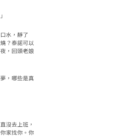
？」
了口水，靜了
高燒？泰諾可以
一夜，回頭老娘
是夢，哪些是真
一直沒去上班，
去你家找你。你