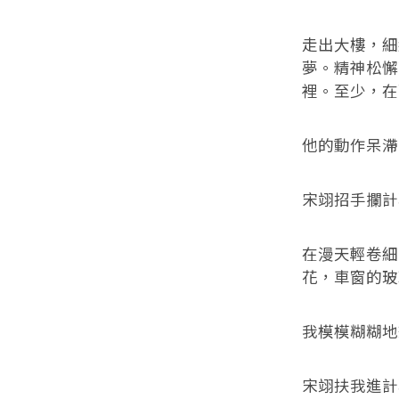
走出大樓，細
夢。精神松懈
裡。至少，在
他的動作呆滯
宋翊招手攔計
在漫天輕卷細
花，車窗的玻
我模模糊糊地
宋翊扶我進計