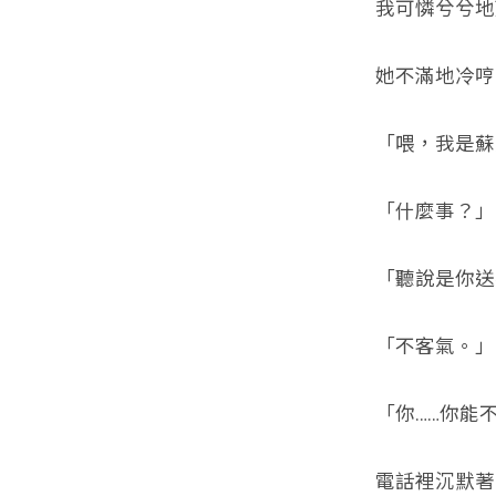
我可憐兮兮地
她不滿地冷哼
「喂，我是蘇
「什麼事？」
「聽說是你送
「不客氣。」
「你……你能
電話裡沉默著