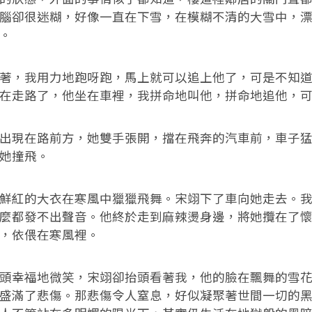
腦卻很迷糊，好像一直在下雪，在模糊不清的大雪中，
。
著，我用力地跑呀跑，馬上就可以追上他了，可是不知
在走路了，他坐在車裡，我拼命地叫他，拼命地追他，
出現在路前方，她雙手張開，擋在飛奔的汽車前，車子
她撞飛。
鮮紅的大衣在寒風中獵獵飛舞。宋翊下了車向她走去。
麼都發不出聲音。他終於走到麻辣燙身邊，將她攬在了
，依偎在寒風裡。
頭幸福地微笑，宋翊卻抬頭看著我，他的臉在飄舞的雪
盛滿了悲傷。那悲傷令人窒息，好似凝聚著世間一切的