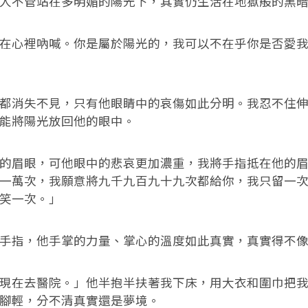
人不管站在多明媚的陽光下，其實仍生活在地獄般的黑
在心裡吶喊。你是屬於陽光的，我可以不在乎你是否愛
都消失不見，只有他眼睛中的哀傷如此分明。我忍不住
能將陽光放回他的眼中。
的眉眼，可他眼中的悲哀更加濃重，我將手指抵在他的
一萬次，我願意將九千九百九十九次都給你，我只留一
笑一次。」
手指，他手掌的力量、掌心的溫度如此真實，真實得不
現在去醫院。」他半抱半扶著我下床，用大衣和圍巾把
腳輕，分不清真實還是夢境。