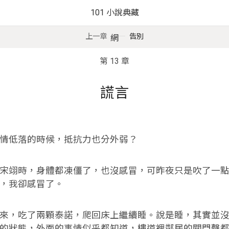
101 小說典藏
上一章
告別
網
第 13 章
謊言
情低落的時候，抵抗力也分外弱？
宋翊時，身體都凍僵了，也沒感冒，可昨夜只是吹了一
，我卻感冒了。
來，吃了兩顆泰諾，爬回床上繼續睡。說是睡，其實並
的狀態，外面的事情似乎都知道，樓道裡鄰居的關門聲