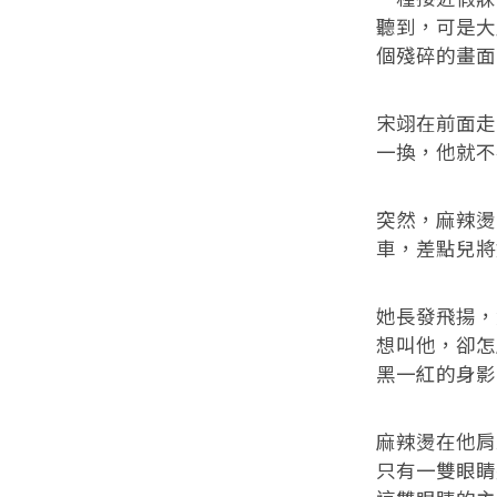
聽到，可是大
個殘碎的畫面
宋翊在前面走
一換，他就不
突然，麻辣燙
車，差點兒將
她長發飛揚，
想叫他，卻怎
黑一紅的身影
麻辣燙在他肩
只有一雙眼睛