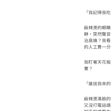
「我記得我吃
麻辣燙的眼睛
靜，突然聲音
治高燒？我看
的人工費一分
我盯著天花板
實？
「誰送我來的
麻辣燙滿臉的
又沒打電話請