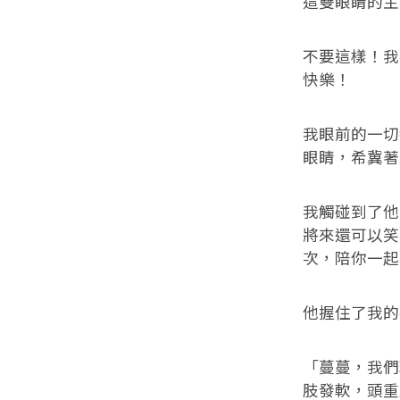
這雙眼睛的主
不要這樣！我
快樂！
我眼前的一切
眼睛，希冀著
我觸碰到了他
將來還可以笑
次，陪你一起
他握住了我的
「蔓蔓，我們
肢發軟，頭重