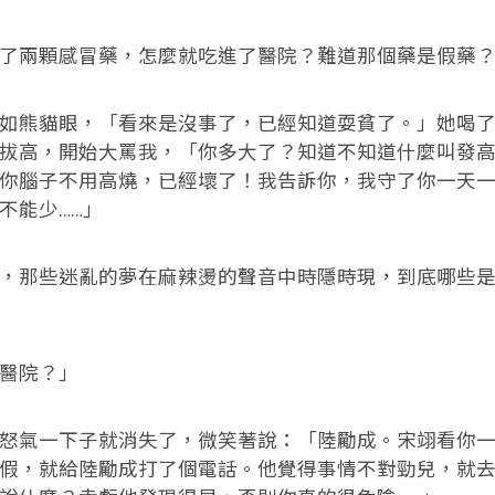
了兩顆感冒藥，怎麼就吃進了醫院？難道那個藥是假藥
如熊貓眼，「看來是沒事了，已經知道耍貧了。」她喝
拔高，開始大罵我，「你多大了？知道不知道什麼叫發
你腦子不用高燒，已經壞了！我告訴你，我守了你一天
不能少……」
，那些迷亂的夢在麻辣燙的聲音中時隱時現，到底哪些
醫院？」
怒氣一下子就消失了，微笑著說：「陸勵成。宋翊看你
假，就給陸勵成打了個電話。他覺得事情不對勁兒，就