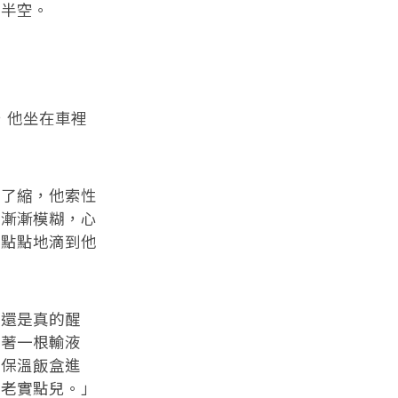
向半空。
，他坐在車裡
縮了縮，他索性
識漸漸模糊，心
一點點地滴到他
，還是真的醒
連著一根輸液
個保溫飯盒進
你老實點兒。」