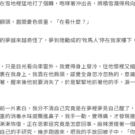
在雪地裡猛地打了個轉，咆哮著沖出去，將積雪濺得飛
額頭，眉間憂色很重，「在看什麼？」
的夢越來越奇怪了，夢到陸勵成的‘牧馬人’停在我家樓下
，只是目光看向車窗外。我覺得身上發冷，往他懷裡又
裹在我身上。我靠在他肩頭，感覺全身忽冷忽熱的，意
著，醒來後他就要消失了，於是緊緊地抓著他的手，淚
前一片素白，我分不清自己究竟是在夢裡夢見自己醒了
重的消毒水味道飄進鼻子，我手一動，覺得痛，才發現
漸漸恢復，正在思索這究竟是怎麼回事。麻辣燙提著一
自己的手研究，幾步跑過來，把我的手放回被子中，「