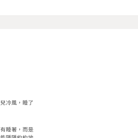
點兒冷風，睡了
沒有睡著，而是
都能隱隱約約地