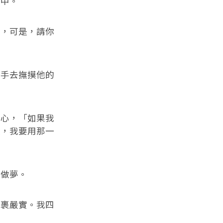
暗中。
我，可是，請你
伸手去撫摸他的
眉心，「如果我
次，我要用那一
像做夢。
我裹嚴實。我四