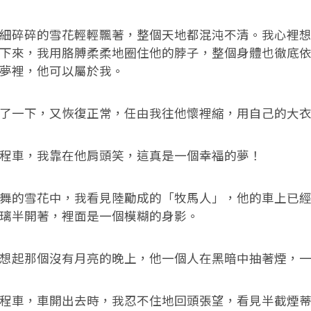
細碎碎的雪花輕輕飄著，整個天地都混沌不清。我心裡
下來，我用胳膊柔柔地圈住他的脖子，整個身體也徹底
夢裡，他可以屬於我。
了一下，又恢復正常，任由我往他懷裡縮，用自己的大
程車，我靠在他肩頭笑，這真是一個幸福的夢！
舞的雪花中，我看見陸勵成的「牧馬人」，他的車上已
璃半開著，裡面是一個模糊的身影。
想起那個沒有月亮的晚上，他一個人在黑暗中抽著煙，
程車，車開出去時，我忍不住地回頭張望，看見半截煙