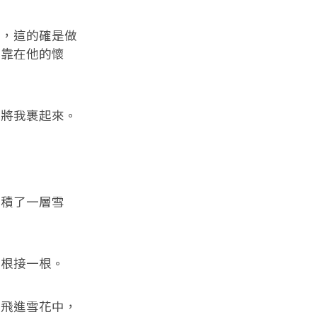
想，這的確是做
依靠在他的懷
衣將我裹起來。
經積了一層雪
一根接一根。
蒂飛進雪花中，