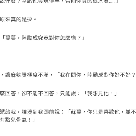
說什麼？幸虧他發現得早，否則你真的很危險……」
原來真的是夢。
「蔓蔓，陸勵成究竟對你怎麼樣？」
，讓麻辣燙極度不滿，「我在問你，陸勵成對你好不好
麼回答，卻不能不回答，只能說：「我想見他。」
遞給我，臉湊到我跟前說：「蘇蔓，你只是喜歡他，並
有點兒骨氣！」