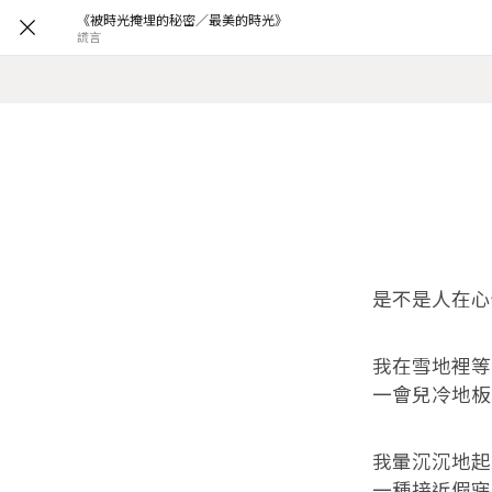
《被時光掩埋的秘密／最美的時光》
謊言
是不是人在心
我在雪地裡等
一會兒冷地板
我暈沉沉地起
一種接近假寐