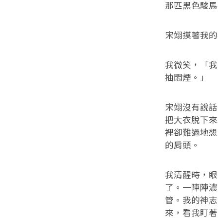
那匹黑色駿馬
宋翊摸著我的
我微笑，「我
抽悶煙。」
宋翊沒有說話
把大衣脫下來
裡卻難過地想
的肩頭。
我清醒時，眼
了。一陣陣濃
管。我的神志
來，看我盯著