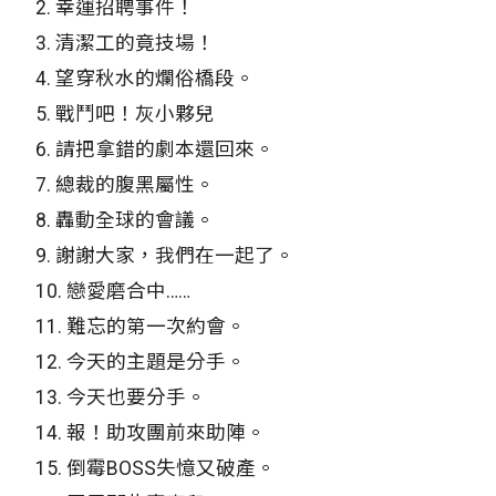
2.
幸運招聘事件！
3.
清潔工的竟技場！
4.
望穿秋水的爛俗橋段。
5.
戰鬥吧！灰小夥兒
6.
請把拿錯的劇本還回來。
7.
總裁的腹黑屬性。
8.
轟動全球的會議。
9.
謝謝大家，我們在一起了。
10.
戀愛磨合中……
11.
難忘的第一次約會。
12.
今天的主題是分手。
13.
今天也要分手。
14.
報！助攻團前來助陣。
15.
倒霉BOSS失憶又破產。