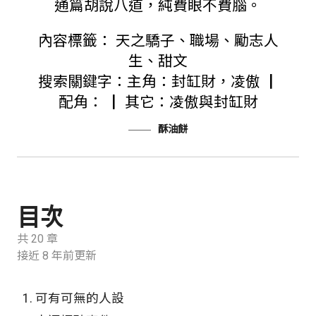
通篇胡說八道，純費眼不費腦。
內容標籤： 天之驕子、職場、勵志人
生、甜文
搜索關鍵字：主角：封缸財，凌傲 ┃
配角： ┃ 其它：凌傲與封缸財
酥油餅
目次
共 20 章
接近 8 年前更新
1.
可有可無的人設