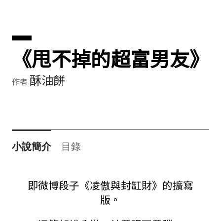
《甩不掉的超富男友》
酥油餅
作者
小說簡介
目錄
即微博段子《凌傲與封缸財》的擴寫
版。