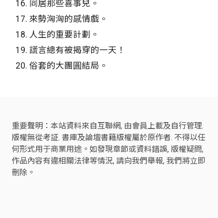
16.
同居那些喜事兒。
17.
來勢洶洶的感情戲。
18.
人生的重要計劃。
19.
謊言總有被揭穿的一天！
20.
俗套的大團圓結局。
重要聲明：本站資料來自互聯網, 由會員上載及自行管理.
版權無從考証. 書庫及論壇書籍版權屬於原作者. 不得以任
何形式用于商業用途。如發現章節或資料錯誤, 版權疑問,
作品內容有違相關法律等情況, 請向我們舉報, 我們將立即
刪除。