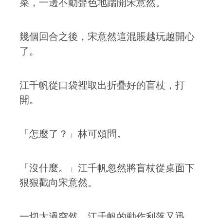
菜，一邊不動聲色地踹開宋意然。
幾個回合之後，宋意然這混賬越玩越開心
了。
江千帆從口袋裡取出折疊好的盲杖，打
開。
「怎麼了？」林可頌問。
「沒什麼。」江千帆忽然將盲杖從桌面下
狠狠戳向宋意然。
一切太過突然，江千帆的動作利落又迅