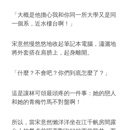
「大概是他擔心我和你同一所大學又是同
一個系，近水樓台啊！」
宋意然慢悠悠地收起筆記本電腦，瀟灑地
將外套搭在肩膀上，起身離開。
「什麼？不會吧？你們到底怎麼了？」
這是讓林可頌最頭疼的一件事：她的戀人
和她的青梅竹馬不對盤啊！
所以，當宋意然懶洋洋坐在江千帆房間露