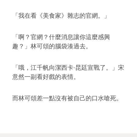
「我在看《美食家》雜志的官網。」
「啊？官網？什麼消息讓你這麼感興
趣？」林可頌的腦袋湊過去。
「哦，江千帆向潔西卡·昆廷宣戰了。」宋
意然一副看好戲的表情。
而林可頌差一點沒有被自己的口水嗆死。