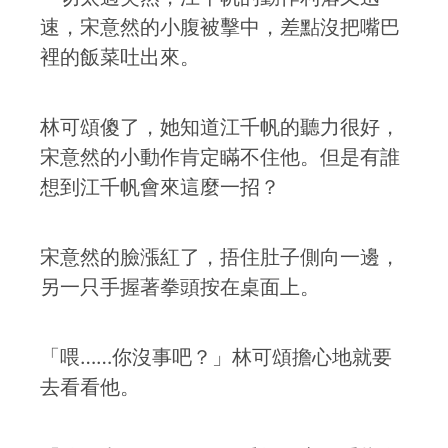
速，宋意然的小腹被擊中，差點沒把嘴巴
裡的飯菜吐出來。
林可頌傻了，她知道江千帆的聽力很好，
宋意然的小動作肯定瞞不住他。但是有誰
想到江千帆會來這麼一招？
宋意然的臉漲紅了，捂住肚子側向一邊，
另一只手握著拳頭按在桌面上。
「喂……你沒事吧？」林可頌擔心地就要
去看看他。