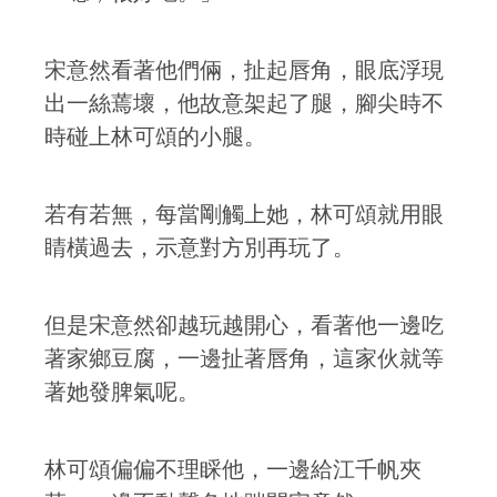
宋意然看著他們倆，扯起唇角，眼底浮現
出一絲蔫壞，他故意架起了腿，腳尖時不
時碰上林可頌的小腿。
若有若無，每當剛觸上她，林可頌就用眼
睛橫過去，示意對方別再玩了。
但是宋意然卻越玩越開心，看著他一邊吃
著家鄉豆腐，一邊扯著唇角，這家伙就等
著她發脾氣呢。
林可頌偏偏不理睬他，一邊給江千帆夾