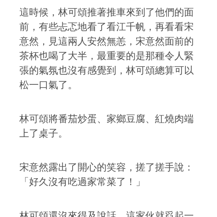
這時候，林可頌推著推車來到了他們的面
前，有些忐忑地看了看江千帆，再看看宋
意然，見這兩人安然無恙，宋意然面前的
茶杯也喝了大半，最重要的是那種令人緊
張的氣氛也沒有感覺到，林可頌總算可以
松一口氣了。
林可頌將番茄炒蛋、家鄉豆腐、紅燒肉端
上了桌子。
宋意然露出了開心的笑容，搓了搓手說：
「好久沒有吃過家常菜了！」
林可頌還沒來得及說話，這家伙就舀起一