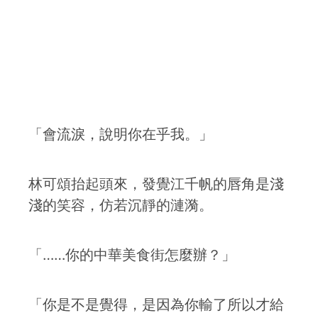
「會流淚，說明你在乎我。」
林可頌抬起頭來，發覺江千帆的唇角是淺
淺的笑容，仿若沉靜的漣漪。
「……你的中華美食街怎麼辦？」
「你是不是覺得，是因為你輸了所以才給