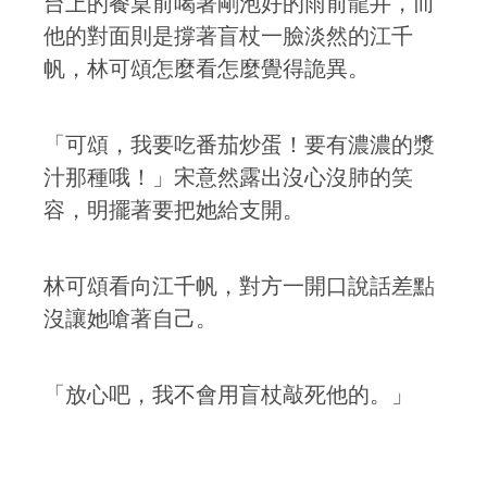
台上的餐桌前喝著剛泡好的雨前龍井，而
他的對面則是撐著盲杖一臉淡然的江千
帆，林可頌怎麼看怎麼覺得詭異。
「可頌，我要吃番茄炒蛋！要有濃濃的漿
汁那種哦！」宋意然露出沒心沒肺的笑
容，明擺著要把她給支開。
林可頌看向江千帆，對方一開口說話差點
沒讓她嗆著自己。
「放心吧，我不會用盲杖敲死他的。」