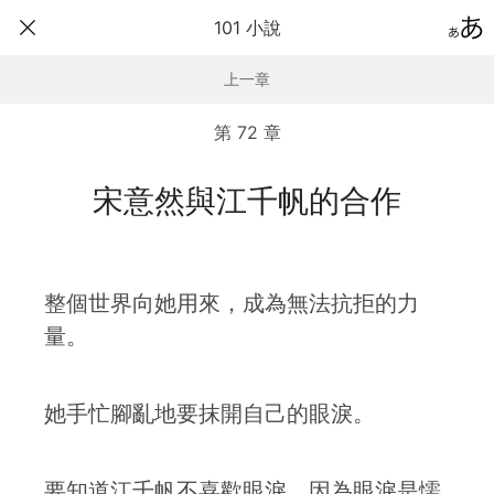
101 小說
上一章
第 72 章
宋意然與江千帆的合作
整個世界向她用來，成為無法抗拒的力
量。
她手忙腳亂地要抹開自己的眼淚。
要知道江千帆不喜歡眼淚，因為眼淚是懦