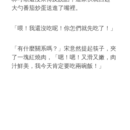
大勺番茄炒蛋送進了嘴裡。
「喂！我還沒吃呢！你怎們就先吃了！」
「有什麼關系嗎？」宋意然提起筷子，夾
了一塊紅燒肉，「嗯！嗯！又滑又嫩，肉
汁鮮美，我今天肯定要吃兩碗飯！」