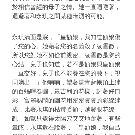
於相信曾經的母子之情。她一直迴避著，
迴避著和永琪之間某種暗湧的可能。
永琪滿面是淚，「皇額娘，我知道額娘傷
了您的心。她藉著您的名義殺了凌雲徹，
所以您對她不如從前親密。凌雲徹是您的
心結。兒子也知道，若不是額娘與皇額娘
一直交好，兒子也不能養在您的膝下，視
同嫡出。」他喃喃，望著湛青藍帳頂上繡
的百蝠暉春圖，最吉利的花樣，討著好口
彩。富麗熱鬧的團花用密密實實的彩線繡
成，比著永琪的枯黃委頓，越發眼花繚
亂。如懿只覺得太陽穴突突地跳著，有些
暈眩，永琪還在說著，「皇額娘，我自己