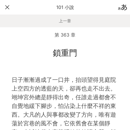
101 小說
上一章
第 363 章
鎖重門
日子漸漸過成了一口井，抬頭望得見庭院
上空四方的透藍的天，卻再也走不出去。
翊坤宮外總是靜得出奇，任誰走過都會不
自覺地緩下腳步，怕沾染上什麼不祥的東
西。大凡的人與事都改變了方向，唯有遊
蕩於宮巷的風不會，它依舊會在某個靜