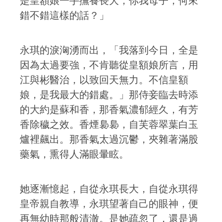
是皇額娘一手撫養長大，你我母子，何來
錯不錯這樣的話？」
永琪的淚洶湧而出，「我落到今日，全是
因為太過要強，不肯聽從皇額娘所言，用
江與彬醫治，以致回天無力。不信皇額
娘，是我最大的錯處。」那侍妾臨去時添
的大約是蘇和香，那香氣濃郁經久，有芳
香除穢之效。香煙裊裊，自芙蓉翠葉白玉
爐裡飆出。那香氣太過沉鬱，夾雜著滿股
藥氣，熏得人滿眼暈眩。
她逐漸憶起，自從永琪長大，自從永琪得
皇帝親自教導，永琪望著自己的眼神，便
再無幼時那般清澈。是她疏忽了，還是過