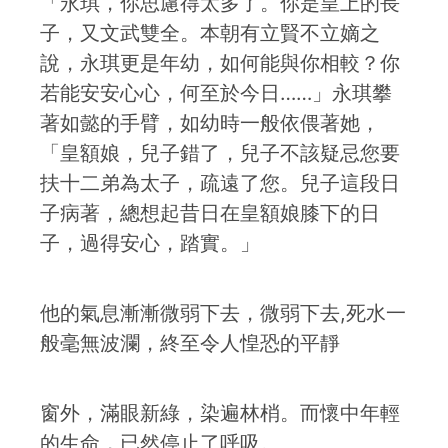
「永琪，你思慮得太多了。你是皇上的長
子，又文武雙全。本朝有立賢不立嫡之
說，永琪更是年幼，如何能與你相較？你
若能安安心心，何至於今日……」永琪攀
著如懿的手臂，如幼時一般依偎著她，
「皇額娘，兒子錯了，兒子不該疑忌您要
扶十二弟為太子，疏遠了您。兒子這段日
子病著，總想起昔日在皇額娘膝下的日
子，過得安心，踏實。」
他的氣息漸漸微弱下去，微弱下去,死水一
般毫無波瀾，終至令人惶恐的平靜
窗外，滿眼新綠，染遍林梢。而懷中年輕
的生命，已然停止了呼吸。