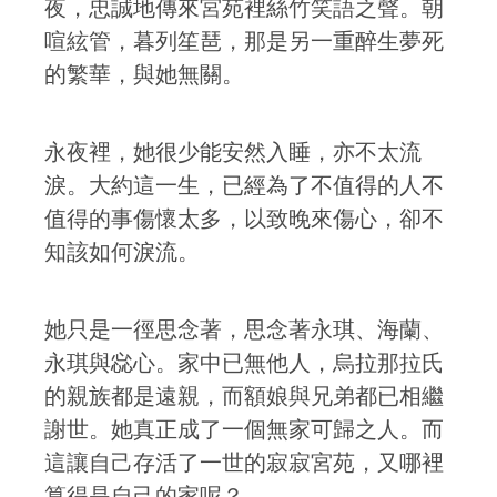
夜，忠誠地傳來宮苑裡絲竹笑語之聲。朝
喧絃管，暮列笙琶，那是另一重醉生夢死
的繁華，與她無關。
永夜裡，她很少能安然入睡，亦不太流
淚。大約這一生，已經為了不值得的人不
值得的事傷懷太多，以致晚來傷心，卻不
知該如何淚流。
她只是一徑思念著，思念著永琪、海蘭、
永琪與惢心。家中已無他人，烏拉那拉氏
的親族都是遠親，而額娘與兄弟都已相繼
謝世。她真正成了一個無家可歸之人。而
這讓自己存活了一世的寂寂宮苑，又哪裡
算得是自己的家呢？