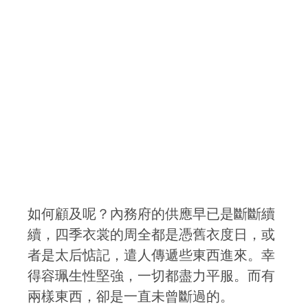
如何顧及呢？內務府的供應早已是斷斷續
續，四季衣裳的周全都是憑舊衣度日，或
者是太后惦記，遣人傳遞些東西進來。幸
得容珮生性堅強，一切都盡力平服。而有
兩樣東西，卻是一直未曾斷過的。