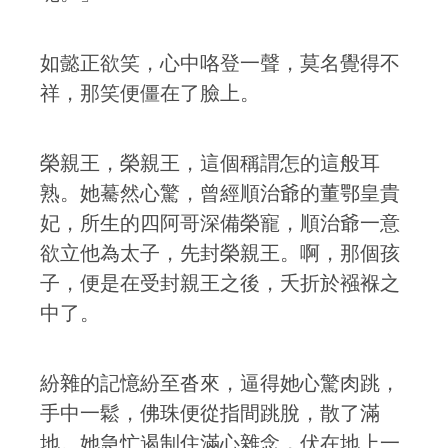
如懿正欲笑，心中咯登一聲，莫名覺得不
祥，那笑便僵在了臉上。
榮親王，榮親王，這個稱謂怎的這般耳
熟。她驀然心驚，曾經順治爺的董鄂皇貴
妃，所生的四阿哥深備榮寵，順治爺一意
欲立他為太子，先封榮親王。啊，那個孩
子，便是在受封親王之後，夭折於襁褓之
中了。
紛雜的記憶紛至沓來，逼得她心驚肉跳，
手中一鬆，佛珠便從指間跳脫，散了滿
地。她急忙遏制住滿心雜念，伏在地上一