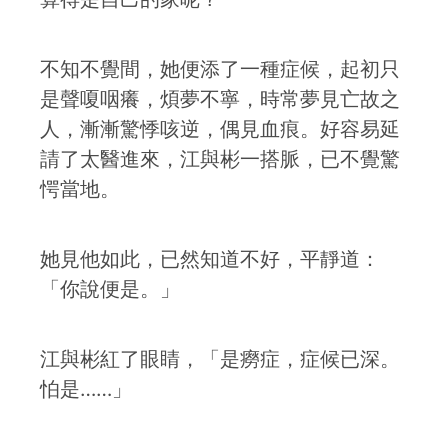
不知不覺間，她便添了一種症候，起初只
是聲嗄咽癢，煩夢不寧，時常夢見亡故之
人，漸漸驚悸咳逆，偶見血痕。好容易延
請了太醫進來，江與彬一搭脈，已不覺驚
愕當地。
她見他如此，已然知道不好，平靜道：
「你說便是。」
江與彬紅了眼睛，「是癆症，症候已深。
怕是……」