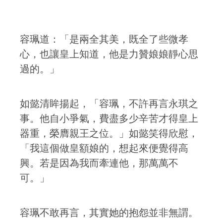
容珮道：「是兩全其美，既全了些微孝
心，也讓皇上知道，他是力贊娘娘靜心思
過的。」
如懿清眸揚起，「容珮，不許再言永琪之
事。他自小爭氣，費盡多少辛苦才得皇上
器重，榮膺親王之位。」如懿笑得欣慰，
「我這個做皇額娘的，想起來便覺得高
興。若是因為我而牽連他，那萬萬不
可。」
容珮不敢再言，其實她的抱怨並非無謂。