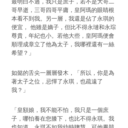
最明白不過，我只是庶子，若不是大哥二
哥早逝，三哥四哥平庸，皇阿瑪的眼睛根
本看不到我。另一層，我還是佔了永琪的
便宜， 他雖是嫡子，但比不得永璉和永琮
尊貴，年紀也小。若他大些，皇阿瑪便會
順理成章立了他為太子，我哪裡還有一絲
希望？」
如懿的舌尖一層層發木，「所以，你是為
著太子之位，忌憚了永琪，也疏遠了
我？」
「皇額娘，我不能不怕，我只是一個庶
子，哪怕養在您膝下，也比不得永琪。我
也知道，永琪不如我幼時聰慧，可他畢競