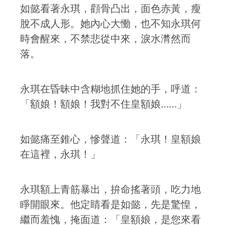
如懿看著永琪，顴骨凸出，面色赤黃，瘦
脫不成人形。她內心大慟，也不知永琪何
時會醒來，不禁悲從中來，淚水潸然而
落。
永琪在昏昧中含糊地抓住她的手，呼道：
「額娘！額娘！我對不住皇額娘……」
如懿痛至錐心，慘聲道：「永琪！皇額娘
在這裡，永琪！」
永琪額上青筋暴出，拚命搖著頭，吃力地
睜開眼來。他定睛看是如懿，先是驚惶，
繼而羞愧，掩面道：「皇額娘，是您來看