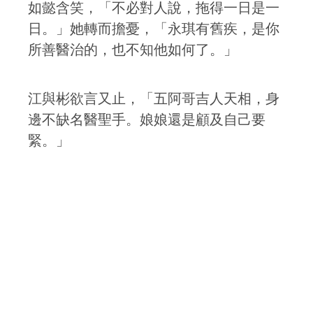
如懿含笑，「不必對人說，拖得一日是一
日。」她轉而擔憂，「永琪有舊疾，是你
所善醫治的，也不知他如何了。」
江與彬欲言又止，「五阿哥吉人天相，身
邊不缺名醫聖手。娘娘還是顧及自己要
緊。」