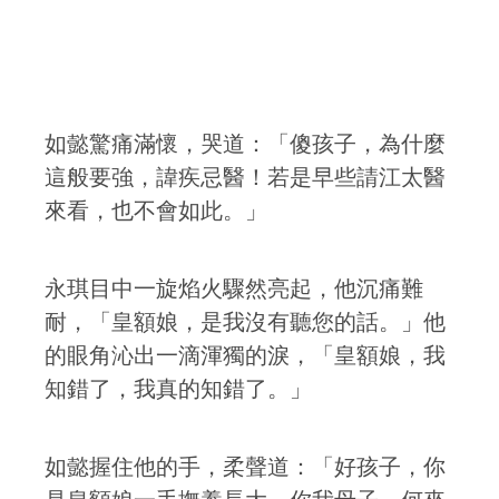
如懿驚痛滿懷，哭道：「傻孩子，為什麼
這般要強，諱疾忌醫！若是早些請江太醫
來看，也不會如此。」
永琪目中一旋焰火驟然亮起，他沉痛難
耐，「皇額娘，是我沒有聽您的話。」他
的眼角沁出一滴渾獨的淚，「皇額娘，我
知錯了，我真的知錯了。」
如懿握住他的手，柔聲道：「好孩子，你