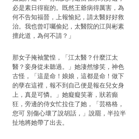
必是素日得寵的。既然王爺病得厲害，為
何不告知福晉，上報愉妃，請太醫好好救
治。我也曾叮囑偷妃，太醫院的江與彬素
擅此道，為何不請？」
那女子掩袖驚惶，「江太醫？什麼江太
醫？妾身從未聽過。」她淒然慘笑，神色
古怪，「這是命！娘娘，這都是命！做下
的孽在這裡，報不到自己便是報在兒女身
上，真是可憐。」她癡癡笑著，狀若癲
狂，旁邊的侍女忙拉住了她，「芸格格，
您可 別傷心壞了說胡話，」說罷，半拉半
扯地將她帶了出去。