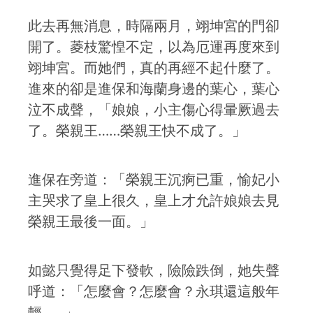
此去再無消息，時隔兩月，翊坤宮的門卻
開了。菱枝驚惶不定，以為厄運再度來到
翊坤宮。而她們，真的再經不起什麼了。
進來的卻是進保和海蘭身邊的葉心，葉心
泣不成聲，「娘娘，小主傷心得暈厥過去
了。榮親王……榮親王快不成了。」
進保在旁道：「榮親王沉痾已重，愉妃小
主哭求了皇上很久，皇上才允許娘娘去見
榮親王最後一面。」
如懿只覺得足下發軟，險險跌倒，她失聲
呼道：「怎麼會？怎麼會？永琪還這般年
輕……」