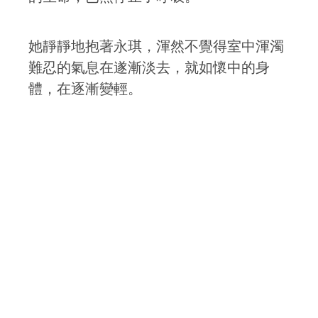
她靜靜地抱著永琪，渾然不覺得室中渾濁
難忍的氣息在遂漸淡去，就如懷中的身
體，在逐漸變輕。