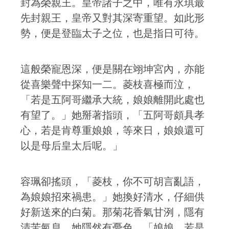
封為榮親王。皇帝諸子之中，唯有永琪最
先封親王，皇帝又對其深寄重望。如此形
勢，便是登臨太子之位，也是指日可待。
這般榮寵恩深，便是關在翊坤宮內，亦能
從喜樂聲中探知一二。菱枝喜極而泣，
「若是五阿哥繼承大統，娘娘離開此處也
有望了。」她掰著指頭，「五阿哥頗具孝
心，若是肯尊重娘娘，等來日，娘娘還可
以是母后皇太后呢。」
容珮卻搖頭，「菱枝，你不可胡言亂語，
為娘娘招來禍患。」她換好清水，仔細供
好新送來的白菊。那菊花香氣甘洌，隱有
清苦氣息。她隱然有憂色，「娘娘，若是