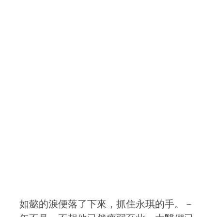
如懿的淚便落了下來，抓住永琪的手。－