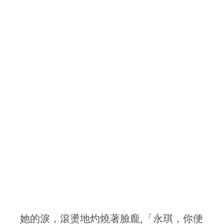
她的淚，滾燙地灼燒著臉龐,「永琪，你便