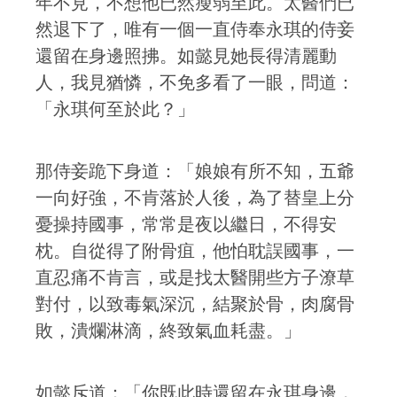
年不見，不想他已然瘦弱至此。太醫們已
然退下了，唯有一個一直侍奉永琪的侍妾
還留在身邊照拂。如懿見她長得清麗動
人，我見猶憐，不免多看了一眼，問道：
「永琪何至於此？」
那侍妾跪下身道：「娘娘有所不知，五爺
一向好強，不肯落於人後，為了替皇上分
憂操持國事，常常是夜以繼日，不得安
枕。自從得了附骨疽，他怕耽誤國事，一
直忍痛不肯言，或是找太醫開些方子潦草
對付，以致毒氣深沉，結聚於骨，肉腐骨
敗，潰爛淋滴，終致氣血耗盡。」
如懿斥道：「你既此時還留在永琪身邊，