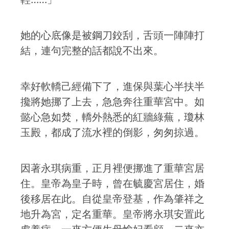
她的心底像是被鋼刀鉸刮，舌頭一陣陣打
結，連句完整的話都說不出來。
幸好軟轎己經備下了，進保與葉心半扶半
攙將她挪了上去，急急奔往重華宮中。如
懿心急如焚，轎外熱悉的紅牆綠蕪，瓊林
玉殿，都成了流水裡的倒影，匆匆掠過。
因著永琪病重，正月裡便挪進了重華宮居
住。皇帝為皇子時，曾在毓慶宮居住，婚
後移居在此。自從皇帝登基，作為肇祥之
地升為宮，定名重華。皇帝將永琪安置此