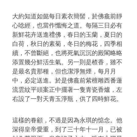
大約知道如懿每日素衣簡髻，於佛龕前靜
心唸經，也當作懺悔之道。每隔三日必有
新鮮花卉送進禮佛，春日的玉蘭，夏日的
白荷，秋日的素菊，冬日的梅花，四季相
續，不曾斷絕，也將死氣沉沉的殿閣略略
添置幾分鮮活生氣。另一則是楂香，雖不
是最名貴那種，但也潔淨無煙，每月月
中，必定送進。於是佛龕前紫檀雕西番蓮
流雲紋平頭案正中擺著一隻青瓷香爐，左
右設了一對天青玉淨瓶，供了四時鮮花。
這樣的眷顧，不過是因為永琪的惦念。他
深得皇帝愛重，到了三十年十一月，已被