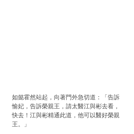
如懿霍然站起，向著門外急切道：「告訴
愉妃，告訴榮親王，請太醫江與彬去看，
快去！江與彬精通此道，他可以醫好榮親
王。」