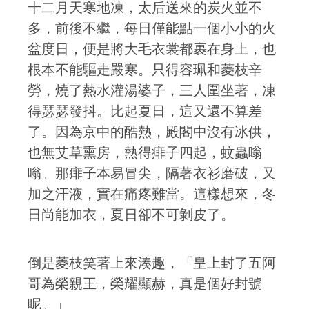
十二月天寒地凍，太后送來的炭火並不
多，前後不繼，每日僅能點一個小小的火
盆度日，便是將大毛衣裳都裹在身上，也
根本不能驅走嚴寒。只得容珮和菱枝辛
勞，燒了熱水灌湯婆子，三人圍坐著，凍
得瑟瑟發抖。比起夏日，這又還不算差
了。因為京中的酷熱，殿閣中沒有冰供，
也無艾草熏房，熱得痱子四起，蚊蟲嗡
嗡。那痱子本易冒尖，隔著衣衫磨破，又
加之汗液，實在痛疼難當。這樣想來，冬
日尚能加衣，夏日卻不可剝皮了。
倒是菱枝笑著上來湊趣，「皇上封了五阿
哥為榮親王，榮耀顯赫，真是個好封號
呢。」