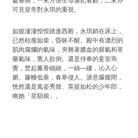
處養病，一來方便生母愉妃看顧，二來亦
可見皇帝對永琪的重視。
如懿淒淒惶惶踏進西殿，永琪銷在床上，
已然枯瘦如柴，昏昧不醒。殿中有濃烈的
肌肉腐爛的氣味，夾雜著膿血的腥氣和草
藥氣味，熏人欲倒。還是侍奉的妾室乖
覺，焚起薰香細細，一絲—縷，沁入心
腑。簾幔低垂，春寒侵人。淚意朦朧間，
恍然還是風姿秀致、英挺如松的少年郎，
喚她「皇額娘」。