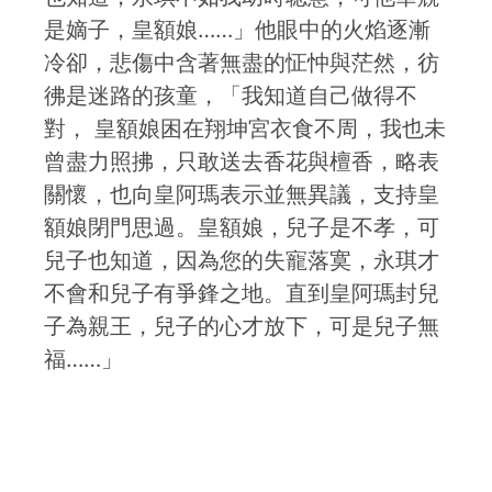
是嫡子，皇額娘……」他眼中的火焰逐漸
冷卻，悲傷中含著無盡的怔忡與茫然，彷
彿是迷路的孩童，「我知道自己做得不
對， 皇額娘困在翔坤宮衣食不周，我也未
曾盡力照拂，只敢送去香花與檀香，略表
關懷，也向皇阿瑪表示並無異議，支持皇
額娘閉門思過。皇額娘，兒子是不孝，可
兒子也知道，因為您的失寵落寞，永琪才
不會和兒子有爭鋒之地。直到皇阿瑪封兒
子為親王，兒子的心才放下，可是兒子無
福……」