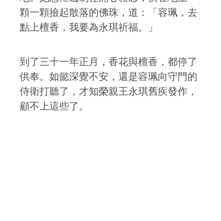
顆一顆撿起散落的佛珠，道：「容珮，去
點上檀香，我要為永琪祈福。」
到了三十一年正月，香花與檀香，都停了
供奉。如懿深覺不安，還是容珮向守門的
侍衛打聽了，才知榮親王永琪舊疾發作，
顧不上這些了。