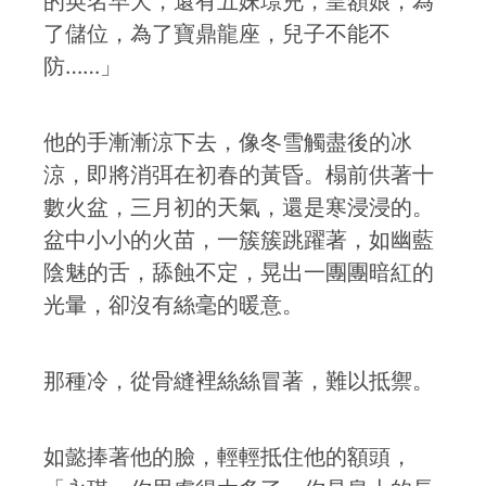
的英名早夭，還有五妹璟兕，皇額娘，為
了儲位，為了寶鼎龍座，兒子不能不
防……」
他的手漸漸涼下去，像冬雪觸盡後的冰
涼，即將消弭在初春的黃昏。榻前供著十
數火盆，三月初的天氣，還是寒浸浸的。
盆中小小的火苗，一簇簇跳躍著，如幽藍
陰魅的舌，舔蝕不定，晃出一團團暗紅的
光暈，卻沒有絲毫的暖意。
那種冷，從骨縫裡絲絲冒著，難以抵禦。
如懿捧著他的臉，輕輕抵住他的額頭，