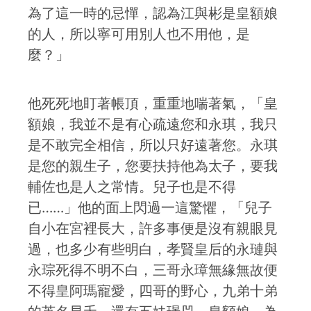
為了這一時的忌憚，認為江與彬是皇額娘
的人，所以寧可用別人也不用他，是
麼？」
他死死地盯著帳頂，重重地喘著氣，「皇
額娘，我並不是有心疏遠您和永琪，我只
是不敢完全相信，所以只好遠著您。永琪
是您的親生子，您要扶持他為太子，要我
輔佐也是人之常情。兒子也是不得
已……」他的面上閃過一這驚懼，「兒子
自小在宮裡長大，許多事便是沒有親眼見
過，也多少有些明白，孝賢皇后的永璉與
永琮死得不明不白，三哥永璋無緣無故便
不得皇阿瑪寵愛，四哥的野心，九弟十弟