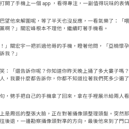
打開了手機上一個 app ，看得專注，一副值得玩味的表
望他來解圍呢，等了半天也沒反應，一看氣樂了：「喂
黨啊？」關宏峰根本不理他，繼續盯著手機看。
」關宏宇一把抓過他哥的手機，瞪著他問，「亞楠懷孕
訴我？」
：「還告訴你呢？你知道你昨天晚上捅了多大婁子嗎？
人，我要什麼都告訴你，你都不知道拉著我們死多少遍
，劈手把自己的手機拿了回來，拿在手裡展示給兩人看
是周巡的整張大臉，正在對著攝像頭整理頭髮。突然那
往後退，一邊勘察攝像頭對準的方向，最後他來到了門