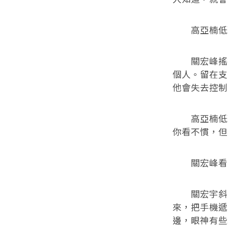
高亞楠低聲
關宏峰搖搖
個人。留在支
他會失去控制
高亞楠低聲
你看不慣，但
關宏峰看著
關宏宇斜靠
來，把手機遞
邊，眼神有些