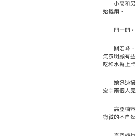
小高和另外
始撬鎖。
門一開，周
關宏峰、關
氣氛明顯有些
吃和水擺上桌
她迅速掃視
宏宇兩個人靠
高亞楠察覺
微微的不自然
高亞楠也把