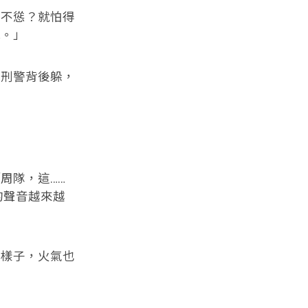
不慫？就怕得
吧。」
刑警背後躲，
周隊，這……
的聲音越來越
樣子，火氣也