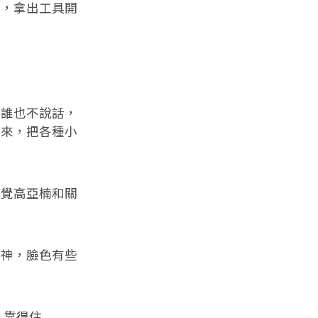
，拿出工具開
誰也不說話，
進來，把各種小
覺高亞楠和關
神，臉色有些
…靠得住