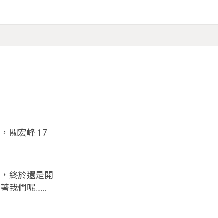
關宏峰 17
，終於還是開
著我們呢……