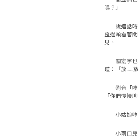
嗎？」
說這話時劉
歪過頭看著關
見。
關宏宇也有
道：「放……
劉音「噗嗤
「你們慢慢聊
小姑娘哼著
小兩口兒大