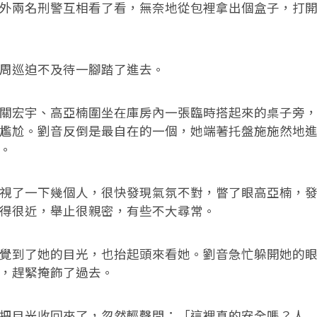
兩名刑警互相看了看，無奈地從包裡拿出個盒子，打開
巡迫不及待一腳踏了進去。
宏宇、高亞楠圍坐在庫房內一張臨時搭起來的桌子旁，
尷尬。劉音反倒是最自在的一個，她端著托盤施施然地
。
了一下幾個人，很快發現氣氛不對，瞥了眼高亞楠，發
得很近，舉止很親密，有些不大尋常。
到了她的目光，也抬起頭來看她。劉音急忙躲開她的眼
，趕緊掩飾了過去。
目光收回來了，忽然輕聲問：「這裡真的安全嗎？人…