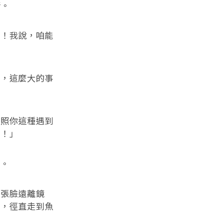
情。
！我說，咱能
，這麼大的事
照你這種遇到
了！」
。
張臉遠離鏡
口，徑直走到魚