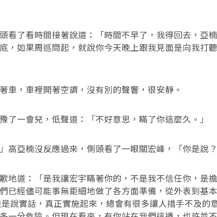
看了看時間接著說道：「時間不早了，我得回去，亞楠
底，如果周巡問起，就說你今天晚上跟我見面是向我打
車，車裡開著空調，沒有別的聲響，很安靜。
了一會兒，低聲道：「不好意思，瞞了你這麼久。」
高亞楠沒反應過來，側頭看了一眼關宏峰，「你是說？
地道：「是我讓宏宇瞞著你的，不是我不信任你，是擔
們已經儘可能事無鉅細地做了各方面準備，從外表到基
但是說實話，真正實施起來，總會有很多讓人措手不及的
多一分危險。但現在看來，有你站在我們這邊，也許並