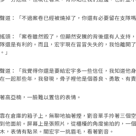
道：「不過案卷已經被燒掉了，你還有必要留在支隊嗎
頭：「案卷雖然毀了，但顯然安騰的背後還有人支持，
隊還是有利的。而且，宏宇現在冒冒失失的，我怕離開
。」
道：「我覺得你還是要給宏宇多一些信任，我知道他身
在一起那些年，我發現，骨子裡他是個善良、勇敢、有
高亞楠，一臉難以置信的表情。
在倉庫的箱子上，無聊地抽著煙，劉音單手拎著三個空
到他面前。屏幕上是張照片，從櫃檯的角度偷拍的，一
木，表情有點呆。關宏宇一挑眉毛，看著劉音。