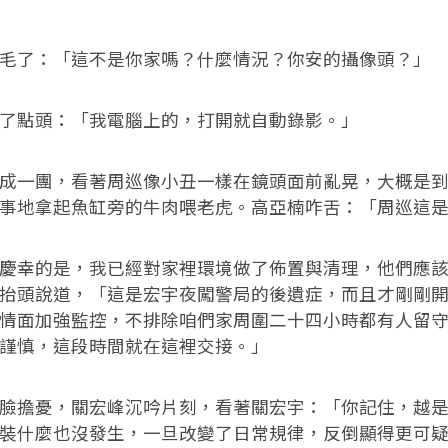
了：「這不是你家嗎？什麼情況？你安的攝像頭？」
點頭：「我電腦上的，打開就自動錄影。」
一團，看著周巡像小丑一樣在鏡頭面前亂晃，大概是到
事地拿起魚缸旁的牛肉喂老虎。高亞楠咋舌：「周巡這
幸的是，我已經對家裡環境做了佈置與清理，他們應該
抬頭說道，「這是宏宇夜闖警局的後遺症，而且才剛剛
情面加強監控，不排除咱們家周圍二十四小時都有人留
謹慎，這段時間就在這裡交接。」
擔憂，關宏峰沉吟片刻，看著關宏宇：「你記住，越是
裝什麼也沒發生，一旦改變了日常規律，反倒顯得更可