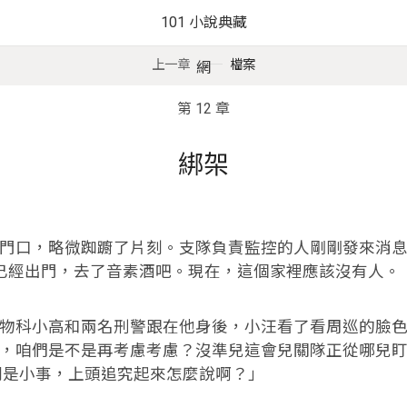
101 小說典藏
上一章
檔案
網
第 12 章
綁架
，略微踟躕了片刻。支隊負責監控的人剛剛發來消息，
左右已經出門，去了音素酒吧。現在，這個家裡應該沒有人。
科小高和兩名刑警跟在他身後，小汪看了看周巡的臉色
，咱們是不是再考慮考慮？沒準兒這會兒關隊正從哪兒盯
倒是小事，上頭追究起來怎麼說啊？」