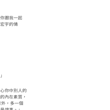
你跟我一起
聽宏宇的情
」
心你中別人的
本的內在素質，
意外，多一個
不是壞事。」