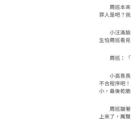
周巡本來就
罪人是吧？我
小汪滿臉賠
生怕周巡看見
周巡：「小
小高畏畏縮
不合程序吧！
小，最後乾脆
周巡皺著眉
上來了，厲聲