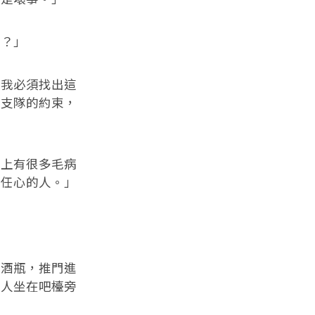
？」
我必須找出這
了支隊的約束，
上有很多毛病
責任心的人。」
酒瓶，推門進
個人坐在吧檯旁