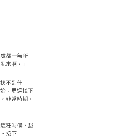
處都一無所
是亂來啊。」
找不到什
開始。周巡接下
守，非常時期，
這種時候，越
疑。接下