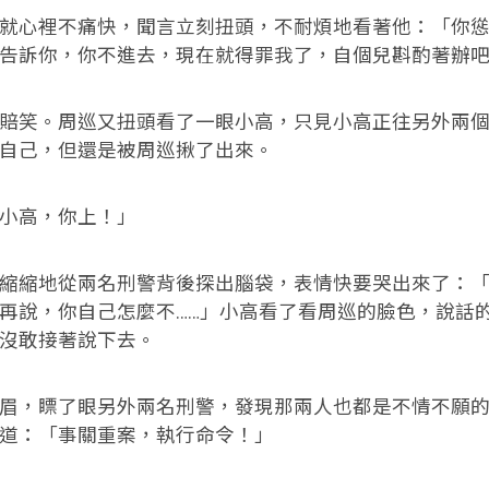
心裡不痛快，聞言立刻扭頭，不耐煩地看著他：「你慫
告訴你，你不進去，現在就得罪我了，自個兒斟酌著辦
笑。周巡又扭頭看了一眼小高，只見小高正往另外兩個
自己，但還是被周巡揪了出來。
高，你上！」
縮地從兩名刑警背後探出腦袋，表情快要哭出來了：「
再說，你自己怎麼不……」小高看了看周巡的臉色，說話
沒敢接著說下去。
，瞟了眼另外兩名刑警，發現那兩人也都是不情不願的
道：「事關重案，執行命令！」