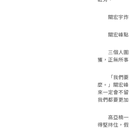
關宏宇炸毛
關宏峰點了
三個人圍成
獲，正無所事
「我們要慶
麼。」關宏峰
來一定會不留
我們都要更加
高亞楠一臉
得堅持住，假