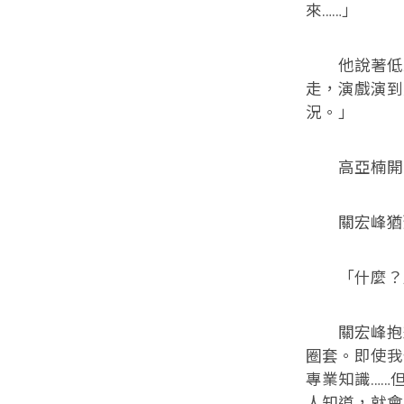
來……」
他說著低頭
走，演戲演到
況。」
高亞楠開著
關宏峰猶豫
「什麼？」
關宏峰抱歉
圈套。即使我
專業知識……
人知道，就會