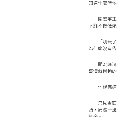
知道什麼時候
關宏宇正巴
不能不做低頭
「別玩了！
為什麼沒有告
關宏峰冷笑
事情就衝動的
他說完這句
只見畫面上
頭，周巡一邊
缸旁。