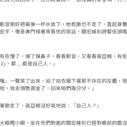
音剛好把最後一杯水放下，她乾脆也不走了，直起身雙
宏宇，像是專門候著等看他的笑話。關宏峰則趕緊低頭
些懵了，摸了摸鼻子，看看劉音，又看看高亞楠，有些
放心，都……都是自己人。」
」一聲笑了出來，拍了拍衣服下襬那不存在的灰塵，拖
哈，我去領懸賞金了，回來咱們再分分。」
歌走了，高亞楠沒好氣地說：「自己人？」
眼瞪小眼，坐在他們對面的關宏峰則已經對眼前的戲沒