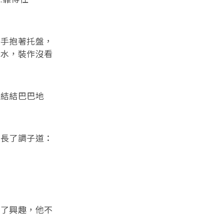
手抱著托盤，
喝水，裝作沒看
結結巴巴地
長了調子道：
了興趣，他不