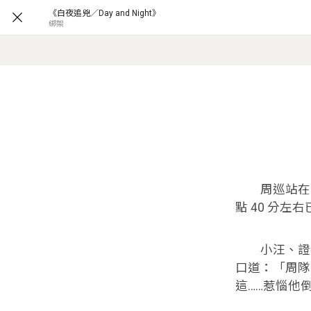
《白夜追兇／Day and Night》
綁架
周巡站在門口
點 40 分
小汪、證物
口道：「周隊
這……惹惱他