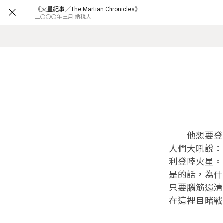
《火星紀事／The Martian Chronicles》
二〇〇〇年三月·納税人
他想要登上
人們大吼說：
利登陸火星。
是的話，為什
只要腦筋還清
在這裡目睹戰