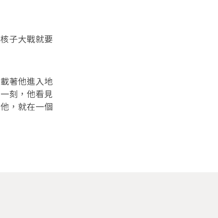
核子大戰就要
載著他進入地
前一刻，他看見
；他，就在一個