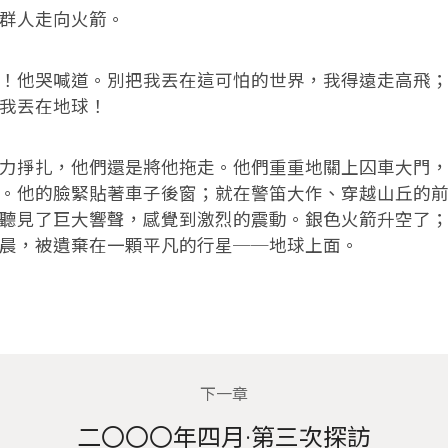
人走向火箭。
他哭喊道。別把我丟在這可怕的世界，我得遠走高飛；
我丟在地球！
掙扎，他們還是將他拖走。他們重重地關上囚車大門，
。他的臉緊貼著車子後窗；就在警笛大作、穿越山丘的
聽見了巨大響聲，感覺到激烈的震動。銀色火箭升空了
晨，被遺棄在一顆平凡的行星──地球上面。
下一章
二〇〇〇年四月·第三次探訪