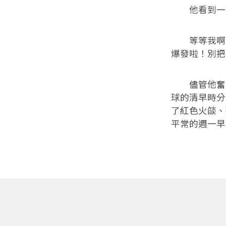
他看到一群
等等我啊！
爆發啦！別把
儘管他奮力
球的清早時分
了紅色火燄、
平常的週一早