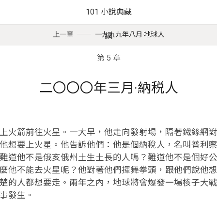
101 小說典藏
上一章
一九九九年八月·地球人
網
第 5 章
二〇〇〇年三月·納税人
火箭前往火星。一大早，他走向發射場，隔著鐵絲網對
他想要上火星。他告訴他們：他是個納稅人，名叫普利
難道他不是俄亥俄州土生土長的人嗎？難道他不是個好
麼他不能去火星呢？他對著他們揮舞拳頭，跟他們說他
楚的人都想要走。兩年之內，地球將會爆發一場核子大
事發生。