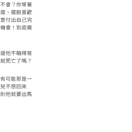
不會？你等著
制度、擺脫喜歡
願意付出自己完
的機會！到底需
道他不曉得第
早就死亡了嗎？
有可能那是一
根兒不想回來
否則他就要出馬