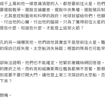
千上萬和他一樣意識清楚的人，都想要前往火星。他們
要擺脫戰爭、擺脫言論審查、擺脫中央集權、擺脫徵兵
，尤其是控制藝術和科學的政府！地球就留給你們！他
、付出他的心臟、付出他的腦袋，只為了獲得前往火星
簽些什麼、知道些什麼，才能登上這架火箭？
的另一端嘲笑他。他們說他其實並不是想前往火星。難
的探訪已經失敗，太空船消失無蹤；裡面的隊員也可能
無法證明，他們也不能確定，他緊抓著鐵絲網回答道。
的應許之地，而約克和威廉斯兩位艦長都樂不思蜀，壓
到底要不要打開大門，讓他登上第三次探訪的太空船，
下來？
閉嘴。