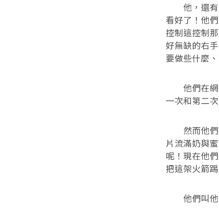
他，還有成
看好了！他們
控制這控制那
好無缺的右手
要做些什麼、
他們在網孔
一次和第二次
然而他們卻
片流滿奶與蜜
呢！現在他們
把這架火箭踢
他們叫他