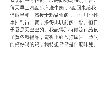
我記憶中有很長一段時間媽媽特別辛苦。
每天早上四點起床送牛奶，7點回來給我
們做早餐，然後十點做盒飯，中午用小推
車推到街上賣，掙得比以前多一點。但日
子還是緊巴巴的。我記得那時候流行給孩
子買各種補品，電視上經常打廣告，藍瓶
的鈣好喝的鈣，我特想嘗嘗是什麼味兒。