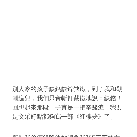
別人家的孩子缺鈣缺鋅缺鐵，到了我和觀
潮這兒，我們只會斬釘截鐵地說：缺錢！
回想起來那段日子真是一把辛酸淚，我要
是文采好點都夠寫一部《紅樓夢》了。