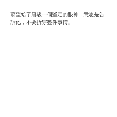
蕭望給了唐駿一個堅定的眼神，意思是告
訴他，不要拆穿整件事情。