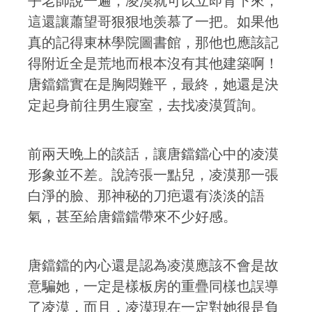
乎老師說一遍，凌漠就可以立即背下來，
這還讓蕭望哥狠狠地羡慕了一把。如果他
真的記得東林學院圖書館，那他也應該記
得附近全是荒地而根本沒有其他建築啊！
唐鐺鐺實在是胸悶難平，最終，她還是決
定起身前往男生寢室，去找凌漠質詢。
前兩天晚上的談話，讓唐鐺鐺心中的凌漠
形象並不差。說誇張一點兒，凌漠那一張
白淨的臉、那神秘的刀疤還有淡淡的語
氣，甚至給唐鐺鐺帶來不少好感。
唐鐺鐺的內心還是認為凌漠應該不會是故
意騙她，一定是樣板房的重疊同樣也誤導
了凌漠，而且，凌漠現在一定對她很是負