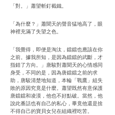
「對。」蕭望斬釘截鐵。
「為什麼？」蕭聞天的聲音猛地高了，眼
神裡充滿了失望之色。
「我覺得，即便是淘汰，鐺鐺也應該在你
之前。據我所知，是因為鐺鐺的武斷，才
指錯了方向。」唐駿對蕭聞天的心情感同
身受，不同的是，因為唐鐺鐺之前的求
助，唐駿清楚地知道，本輪「戰鷹」組失
敗的原因究竟是什麼。蕭望既然有意保護
唐鐺鐺和凌漠，他也不好點破。當然，他
說此番話也有自己的私心，畢竟他還是捨
不得自己的寶貝女兒在組織裡吃苦。