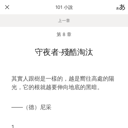
101 小說
上一章
第 8 章
守夜者·殘酷淘汰
其實人跟樹是一樣的，越是嚮往高處的陽
光，它的根就越要伸向地底的黑暗。
——（德）尼采
1