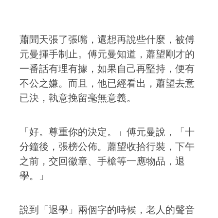
蕭聞天張了張嘴，還想再說些什麼，被傅
元曼揮手制止。傅元曼知道，蕭望剛才的
一番話有理有據，如果自己再堅持，便有
不公之嫌。而且，他已經看出，蕭望去意
已決，執意挽留毫無意義。
「好。尊重你的決定。」傅元曼說，「十
分鐘後，張榜公佈。蕭望收拾行裝，下午
之前，交回徽章、手槍等一應物品，退
學。」
說到「退學」兩個字的時候，老人的聲音