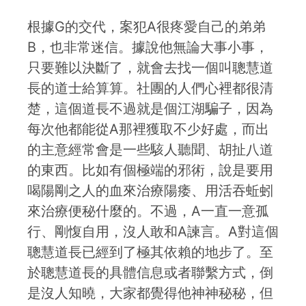
根據G的交代，案犯A很疼愛自己的弟弟
B，也非常迷信。據說他無論大事小事，
只要難以決斷了，就會去找一個叫聰慧道
長的道士給算算。社團的人們心裡都很清
楚，這個道長不過就是個江湖騙子，因為
每次他都能從A那裡獲取不少好處，而出
的主意經常會是一些駭人聽聞、胡扯八道
的東西。比如有個極端的邪術，說是要用
喝陽剛之人的血來治療陽痿、用活吞蚯蚓
來治療便秘什麼的。不過，A一直一意孤
行、剛愎自用，沒人敢和A諫言。A對這個
聰慧道長已經到了極其依賴的地步了。至
於聰慧道長的具體信息或者聯繫方式，倒
是沒人知曉，大家都覺得他神神秘秘，但