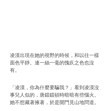
凌漠出現在她的視野的時候，和以往一樣
面色平靜。連一絲一毫的愧疚之色也沒
有。
「凌漠，你為什麼要騙我？」看到凌漠沒
事兒人似的，唐鐺鐺頓時暗暗有些惱火。
她不想藏著掖著，於是開門見山地問道。