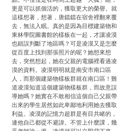
更是可以抓個活的，獲取更大的榮譽。就
這樣想著，想著，唐鐺鐺在宿舍裡翻來覆
去，無法入眠。真的是因為目標建築物和
東林學院圖書館的樣板在一起，才讓凌漠
也錯誤判斷了地區嗎？可是凌漠又是怎麼
從百度上找到那張照片的呢？她想來想
去，突然想起，她在父親的電腦裡看過凌
漠的資料。凌漠明明就是南安市南口區
人，而那個建築物樣板群就在南口區！難
道凌漠知道這個建築物樣板群，而故意誤
導她嗎？她實在不敢相信這個自己父親帶
出來的學生居然如此卑鄙地利用她去獲取
利益。凌漠的記憶力超群是有目共睹的，
連他自己都從不避諱。不管上什麼課，幾