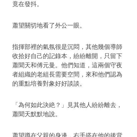
竟在發抖。
蕭望關切地看了外公一眼。
指揮部裡的氣氛很是沉悶，其他幾個導師
收拾好自己的記錄本，紛紛離開，只留下
蕭聞天和傅元曼。他們知道，這兩個守夜
者組織的老組長需要空間，來和他們認為
的重點培養對象好好談談。
「為何如此決絶？」見其他人紛紛離去，
蕭聞天默默地說。
蕭望蹲在父親的身邊，右手搭在他的後背