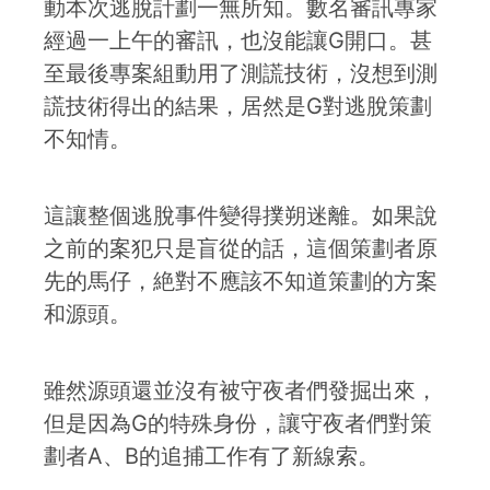
動本次逃脫計劃一無所知。數名審訊專家
經過一上午的審訊，也沒能讓G開口。甚
至最後專案組動用了測謊技術，沒想到測
謊技術得出的結果，居然是G對逃脫策劃
不知情。
這讓整個逃脫事件變得撲朔迷離。如果說
之前的案犯只是盲從的話，這個策劃者原
先的馬仔，絶對不應該不知道策劃的方案
和源頭。
雖然源頭還並沒有被守夜者們發掘出來，
但是因為G的特殊身份，讓守夜者們對策
劃者A、B的追捕工作有了新線索。