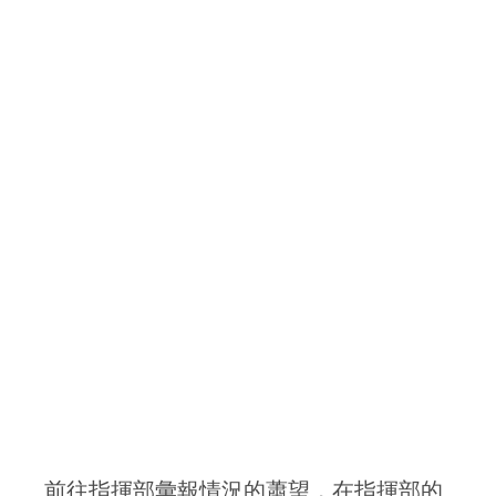
前往指揮部彙報情況的蕭望，在指揮部的