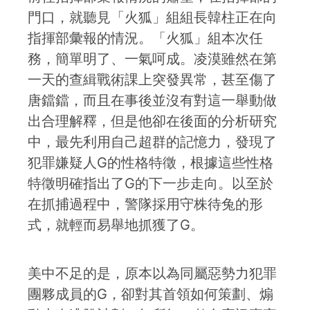
門口，就聽見「火狐」組組長韓柱正在向
指揮部彙報的情況。「火狐」組本次任
務，簡單明了、一氣呵成。凌漠雖然在第
一天的查緝戰術課上突發異常，甚至傷了
唐鐺鐺，而且在事後並沒有對這一舉動做
出合理解釋，但是他卻在後面的分析研究
中，最先利用自己超群的記憶力，發現了
犯罪嫌疑人G的性格特徵，根據這些性格
特徵明確指出了G的下一步走向。以至於
在抓捕過程中，警隊採用守株待兔的形
式，就輕而易舉地抓獲了G。
美中不足的是，原本以為同屬惡勢力犯罪
團夥成員的G，卻對其首領如何策劃、煽