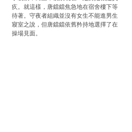
疚。就這樣，唐鐺鐺焦急地在宿舍樓下等
待著。守夜者組織並沒有女生不能進男生
寢室之說，但唐鐺鐺依舊矜持地選擇了在
操場見面。