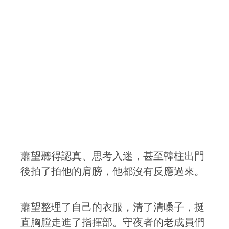
蕭望聽得認真、思考入迷，甚至韓柱出門
後拍了拍他的肩膀，他都沒有反應過來。
蕭望整理了自己的衣服，清了清嗓子，挺
直胸膛走進了指揮部。守夜者的老成員們