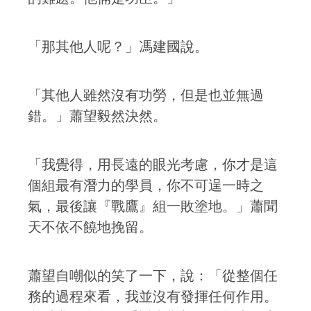
「那其他人呢？」馮建國說。
「其他人雖然沒有功勞，但是也並無過
錯。」蕭望毅然決然。
「我覺得，用長遠的眼光考慮，你才是這
個組最有潛力的學員，你不可逞一時之
氣，最後讓『戰鷹』組一敗塗地。」蕭聞
天不依不饒地挽留。
蕭望自嘲似的笑了一下，說：「從整個任
務的過程來看，我並沒有發揮任何作用。