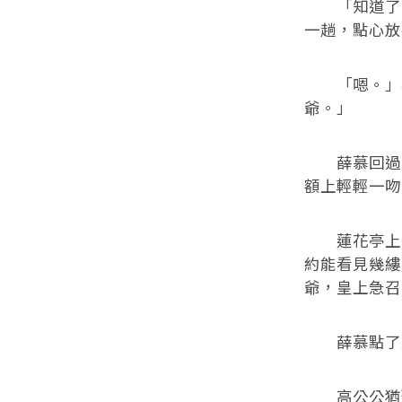
「知道了。
一趟，點心放
「嗯。」柳
爺。」
薛慕回過頭
額上輕輕一吻
蓮花亭上，
約能看見幾縷
爺，皇上急召
薛慕點了點
高公公猶豫