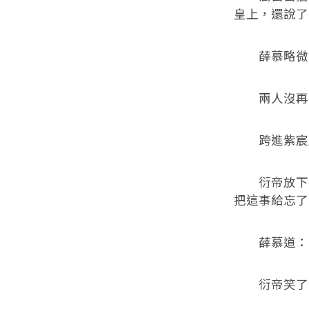
皇上，還說了
薛慕略微沉
兩人沒再多
跨進紫宸殿
衍帝放下手
把這事給忘了
薛慕道：「
衍帝笑了笑