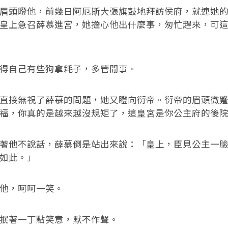
頭瞪他，前幾日阿厄斯大張旗鼓地拜訪侯府，就連她的
皇上急召薛慕進宮，她擔心他出什麼事，匆忙趕來，可
自己有些狗拿耗子，多管閒事。
接無視了薛慕的問題，她又瞪向衍帝。衍帝的眉頭微蹙
福，你真的是越來越沒規矩了，這皇宮是你公主府的後
他不說話，薛慕倒是站出來說：「皇上，臣見公主一臉
如此。」
，呵呵一笑。
著一丁點笑意，默不作聲。