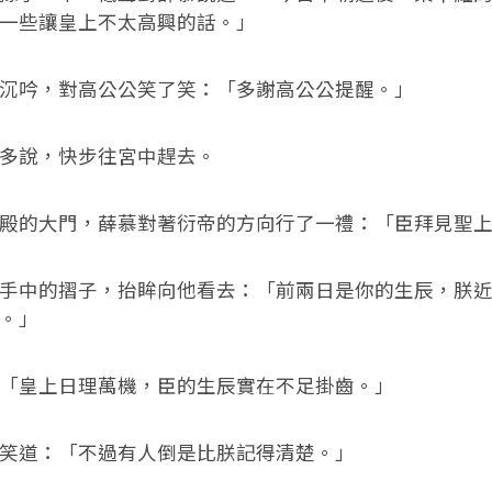
一些讓皇上不太高興的話。」
吟，對高公公笑了笑：「多謝高公公提醒。」
說，快步往宮中趕去。
的大門，薛慕對著衍帝的方向行了一禮：「臣拜見聖上
中的摺子，抬眸向他看去：「前兩日是你的生辰，朕近
。」
皇上日理萬機，臣的生辰實在不足掛齒。」
道：「不過有人倒是比朕記得清楚。」