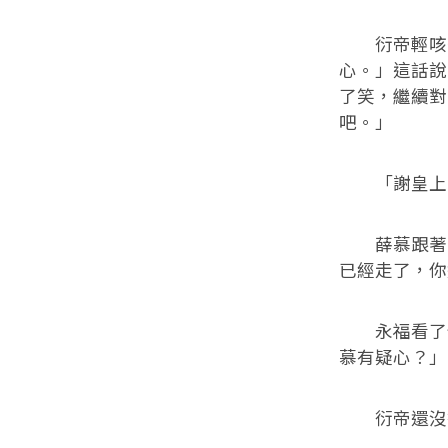
衍帝輕咳一
心。」這話說
了笑，繼續對
吧。」
「謝皇上
薛慕跟著高
已經走了，你
永福看了他
慕有疑心？」
衍帝還沒答