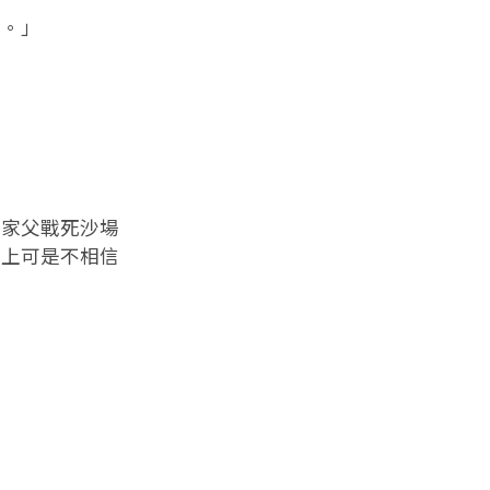
。」
家父戰死沙場
皇上可是不相信