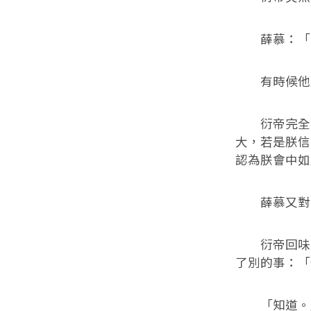
薛慕：「…
有時候他覺
衍帝完全不
大，若是朕信
認為朕會中如
薛慕又對著
衍帝回味了
了別的事：「
「知道。