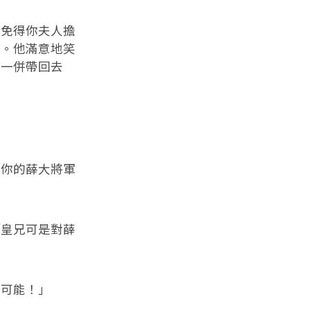
免得你夫人擔
色。他滿意地笑
你一併帶回去
你的薛大將軍
皇兄可是對薛
可能！」