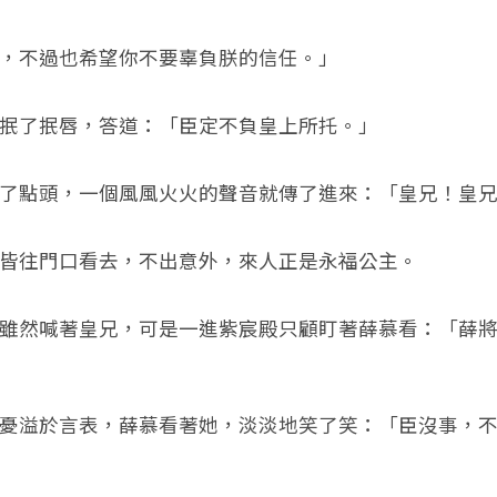
不過也希望你不要辜負朕的信任。」
了抿唇，答道：「臣定不負皇上所托。」
點頭，一個風風火火的聲音就傳了進來：「皇兄！皇兄
往門口看去，不出意外，來人正是永福公主。
然喊著皇兄，可是一進紫宸殿只顧盯著薛慕看：「薛將
溢於言表，薛慕看著她，淡淡地笑了笑：「臣沒事，不