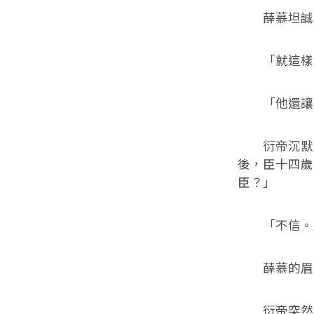
薛慕坦誠道
「就這樣
「他還讓臣
衍帝沉默了
後，臣十四歲
臣？」
「不信。
薛慕的眉頭
衍帝突然勾