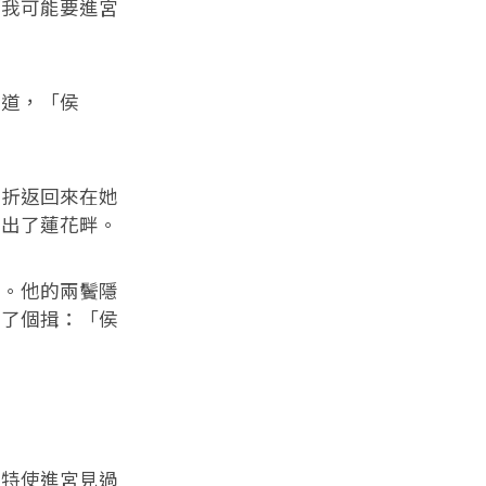
我可能要進宮
道，「侯
折返回來在她
走出了蓮花畔。
。他的兩鬢隱
作了個揖：「侯
特使進宮見過