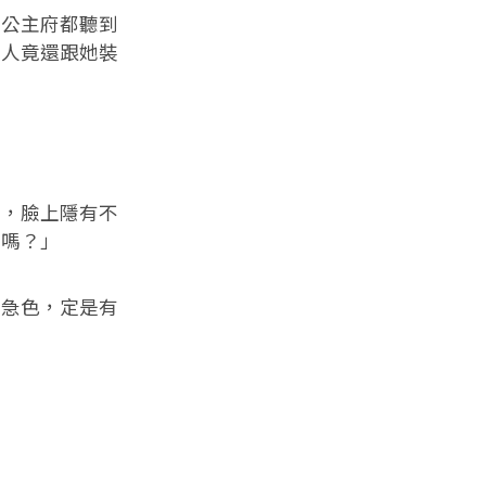
公主府都聽到
這人竟還跟她裝
，臉上隱有不
院嗎？」
急色，定是有