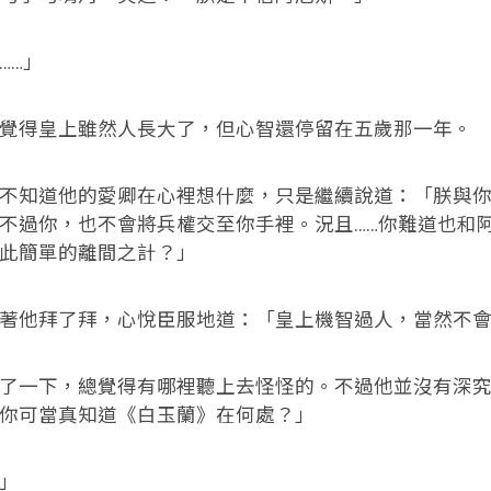
…」
得皇上雖然人長大了，但心智還停留在五歲那一年。
知道他的愛卿在心裡想什麼，只是繼續說道：「朕與你
不過你，也不會將兵權交至你手裡。況且……你難道也和
此簡單的離間之計？」
他拜了拜，心悅臣服地道：「皇上機智過人，當然不會
一下，總覺得有哪裡聽上去怪怪的。不過他並沒有深究
你可當真知道《白玉蘭》在何處？」
」