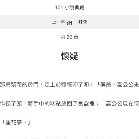
101 小說典藏
上一章
拜會
網
第 20 章
懷疑
扇緊閉的房門，走上前輕輕叩了叩：「侯爺，高公公來
頓了頓，將手中的糕點放回了食盒裡：「高公公現在何
蓮花亭。」