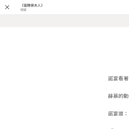
《冒牌侯夫人》
懷疑
諾宴看著那
薛慕的動作
諾宴道：「