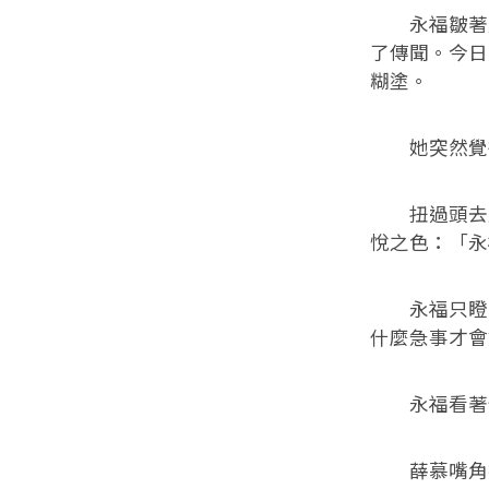
永福皺著眉
了傳聞。今日
糊塗。
她突然覺得
扭過頭去直
悅之色：「永
永福只瞪著
什麼急事才會
永福看著他
薛慕嘴角抿