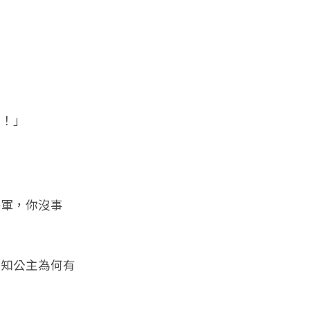
！」
軍，你沒事
知公主為何有