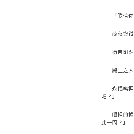
「朕信你，
薛慕微微抿
衍帝剛點了
殿上之人皆
永福嘴裡雖
吧？」
眼裡的擔憂
此一問？」