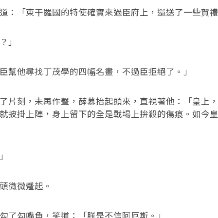
：「東干羅國的特使確實來過臣府上，還送了一些賀禮
？」
幫他尋找丁茂學的四幅名畫，不過臣拒絕了。」
片刻，未再作聲，薛慕抬起頭來，直視著他：「皇上，
就披掛上陣，身上留下的全是戰場上拚殺的傷痕。如今
」
微微蹙起。
了勾嘴角，笑道：「朕是不信阿厄斯。」