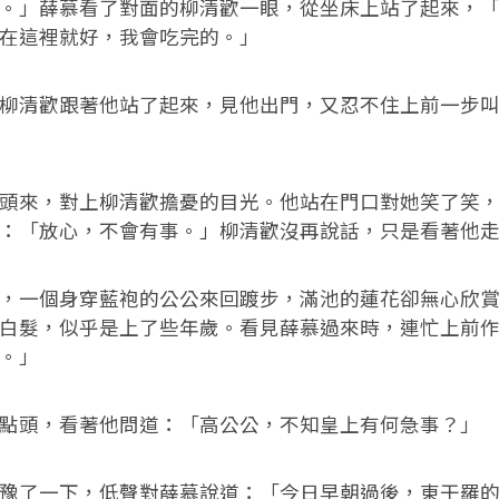
」薛慕看了對面的柳清歡一眼，從坐床上站了起來，「
在這裡就好，我會吃完的。」
清歡跟著他站了起來，見他出門，又忍不住上前一步叫
來，對上柳清歡擔憂的目光。他站在門口對她笑了笑，
：「放心，不會有事。」柳清歡沒再說話，只是看著他
一個身穿藍袍的公公來回踱步，滿池的蓮花卻無心欣賞
白髮，似乎是上了些年歲。看見薛慕過來時，連忙上前
。」
頭，看著他問道：「高公公，不知皇上有何急事？」
了一下，低聲對薛慕說道：「今日早朝過後，東干羅的