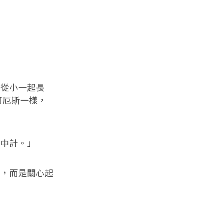
從小一起長
阿厄斯一樣，
中計。」
，而是關心起