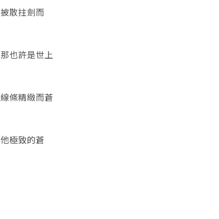
披散拄劍而
那也許是世上
線條精緻而蒼
他極致的蒼