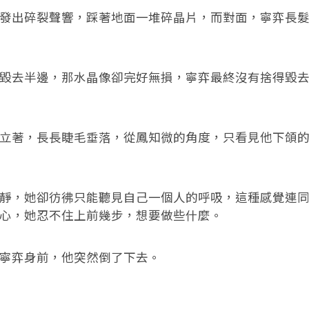
出碎裂聲響，踩著地面一堆碎晶片，而對面，寧弈長髮
去半邊，那水晶像卻完好無損，寧弈最終沒有捨得毀去
著，長長睫毛垂落，從鳳知微的角度，只看見他下頜的
，她卻彷彿只能聽見自己一個人的呼吸，這種感覺連同
心，她忍不住上前幾步，想要做些什麼。
弈身前，他突然倒了下去。