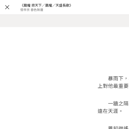
《凰權·弈天下／凰權／天盛長歌》
憶帝京·春色無邊
暴雨下，石
上對他最重要
一牆之隔，
遠在天涯。
鳳知微遙遙