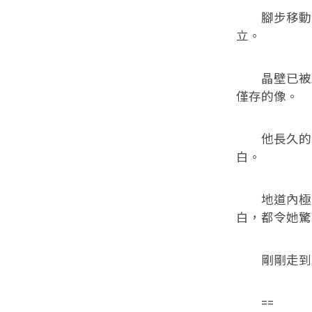
腳步移動發
立。
晶壁已被毀
僅存的像。
他長久的立
白。
地道內極靜
白，都令她驚
剛剛走到寧
==