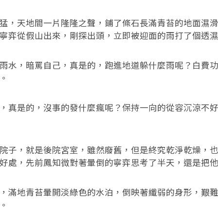
，天地間一片隆隆之聲，鋪了條石長滿青苔的地面濕滑
寧弈從假山出來，剛探出頭，立即被迎面的雨打了個透
水，暗罵自己，真是的，跑進地道躲什麼雨呢？白費功
。
真是的，沒事的發什麼瘋呢？保持一向的從容沉涼不好
子，就是後院宮室，雖然廢舊，但是終究乾淨乾燥，也
好處，先前鳳知微對著暈倒的寧弈思考了半天，還是把
滿地青苔暈開淡綠色的水泊，倒映著纖弱的身形，艱難
。