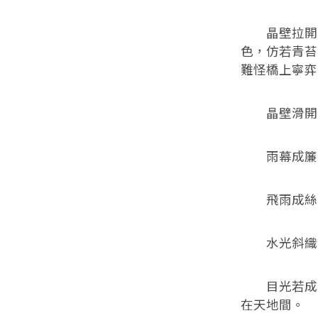
晶壁拉開，
色，仿若青苔
難怪橋上寧弈
晶壁滑開那
雨幕成簾，
飛雨成絲，
水光斜織豎
目光若成了
在天地間。