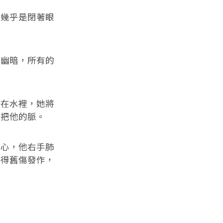
幾乎是閉著眼
幽暗，所有的
在水裡，她將
了把他的脈。
心，他右手肺
引得舊傷發作，