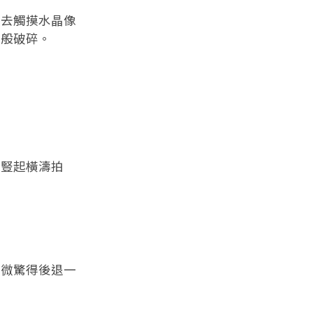
去觸摸水晶像
境般破碎。
豎起橫濤拍
微驚得後退一