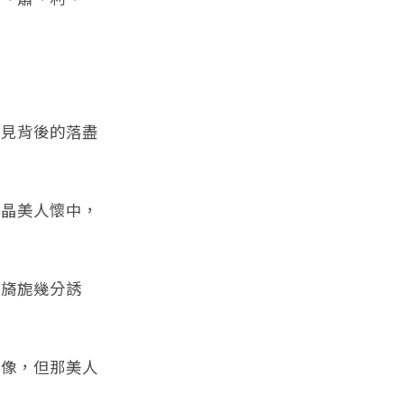
見背後的落盡
晶美人懷中，
旖旎幾分誘
像，但那美人