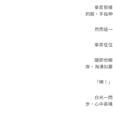
寧弈那樣怔
的臉，手指伸
然而這一步
寧弈怔住，
隨即他眼底
岸，洶湧似要
「嚓！」
白光一閃，
步，心中哀嘆