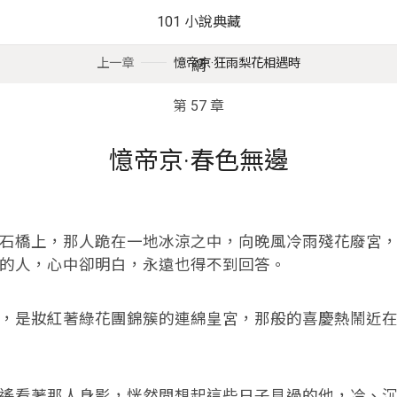
101 小說典藏
上一章
憶帝京·狂雨梨花相遇時
網
第 57 章
憶帝京·春色無邊
橋上，那人跪在一地冰涼之中，向晚風冷雨殘花廢宮，
的人，心中卻明白，永遠也得不到回答。
是妝紅著綠花團錦簇的連綿皇宮，那般的喜慶熱鬧近在
看著那人身影，恍然間想起這些日子見過的他，冷、沉