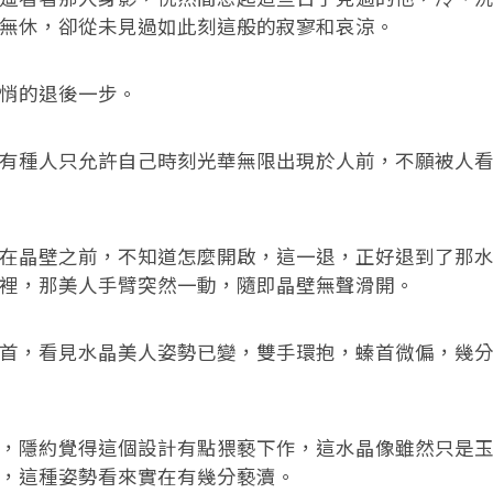
無休，卻從未見過如此刻這般的寂寥和哀涼。
的退後一步。
種人只允許自己時刻光華無限出現於人前，不願被人看
晶壁之前，不知道怎麼開啟，這一退，正好退到了那水
裡，那美人手臂突然一動，隨即晶壁無聲滑開。
，看見水晶美人姿勢已變，雙手環抱，螓首微偏，幾分
隱約覺得這個設計有點猥褻下作，這水晶像雖然只是玉
，這種姿勢看來實在有幾分褻瀆。