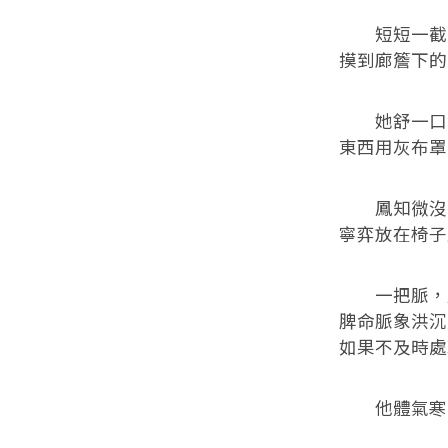
短短一截路
摸到廊簷下的
她舒一口氣
東西用灰布罩
鳳知微沒有
寧弈放在椅子
一把脈，鳳
脾命脈象洪沉
如果不及時處
他體氣寒涼