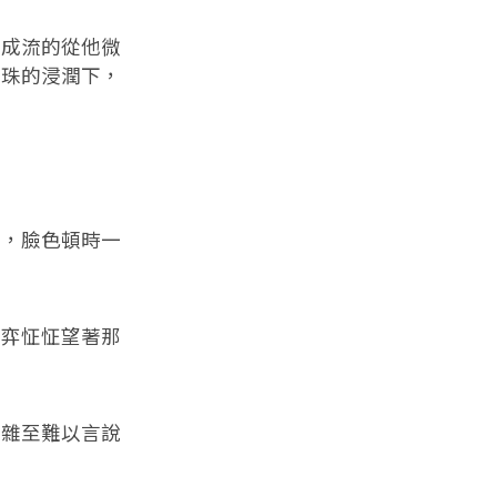
成流的從他微
雨珠的浸潤下，
，臉色頓時一
弈怔怔望著那
雜至難以言說