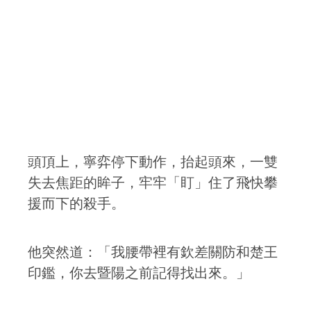
頭頂上，寧弈停下動作，抬起頭來，一雙
失去焦距的眸子，牢牢「盯」住了飛快攀
援而下的殺手。
他突然道：「我腰帶裡有欽差關防和楚王
印鑑，你去暨陽之前記得找出來。」