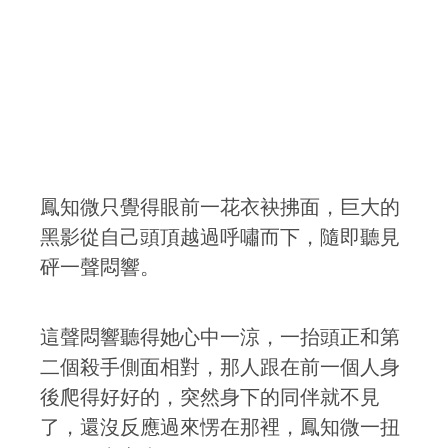
鳳知微只覺得眼前一花衣袂拂面，巨大的
黑影從自己頭頂越過呼嘯而下，隨即聽見
砰一聲悶響。
這聲悶響聽得她心中一涼，一抬頭正和第
二個殺手側面相對，那人跟在前一個人身
後爬得好好的，突然身下的同伴就不見
了，還沒反應過來愣在那裡，鳳知微一扭