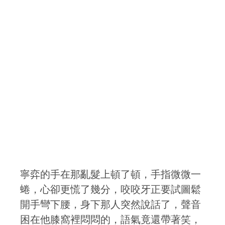
寧弈的手在那亂髮上頓了頓，手指微微一
蜷，心卻更慌了幾分，咬咬牙正要試圖鬆
開手彎下腰，身下那人突然說話了，聲音
困在他膝窩裡悶悶的，語氣竟還帶著笑，