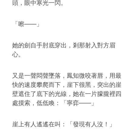
頭，眼中寒光一閃。
「嚓——」
她的劍自手肘底穿出，剎那射入對方眉
心。
又是一聲悶聲墜落，鳳知微咬著唇，用最
快的速度攀爬而下，崖下很黑，突出的崖
壁遮住了底下的光線，她在一片朦朧裡四
處摸索，低低喚：「寧弈——」
崖上有人遙遙在叫：「發現有人沒！」