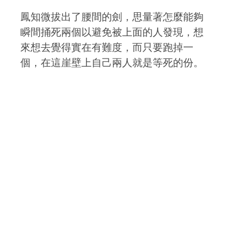
鳳知微拔出了腰間的劍，思量著怎麼能夠
瞬間捅死兩個以避免被上面的人發現，想
來想去覺得實在有難度，而只要跑掉一
個，在這崖壁上自己兩人就是等死的份。