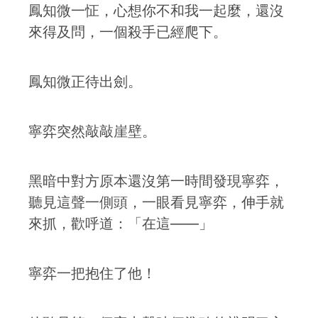
鳳知微一怔，心想你不和我一起麼，還沒
來得及問，一個殺手已經爬下。
鳳知微正待出劍。
寧弈突然敲敲崖壁。
黑暗中對方原本還沒第一時間發現寧弈，
聽見這聲一側頭，一眼看見寧弈，伸手就
來抓，歡呼道：「在這——」
寧弈一把抱住了他！