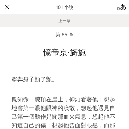
101 小說
上一章
第 65 章
憶帝京·旖旎
寧弈身子顫了顫。
鳳知微一膝頂在崖上，仰頭看著他，想起
地窖第一眼他眼神的渙散，想起他遇見自
己第一個動作是聞那血火氣息，想起他不
知道自己的傷，想起他曾面對眼蠱，而那