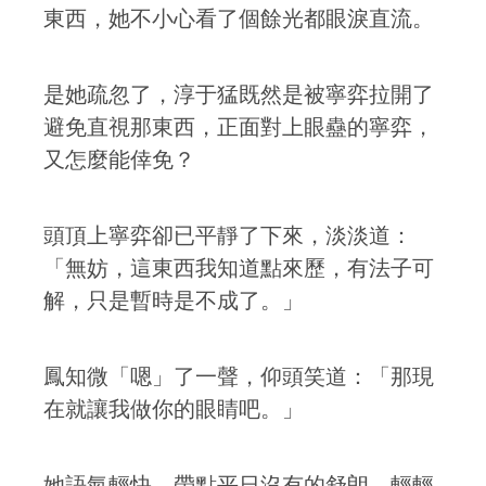
東西，她不小心看了個餘光都眼淚直流。
是她疏忽了，淳于猛既然是被寧弈拉開了
避免直視那東西，正面對上眼蠱的寧弈，
又怎麼能倖免？
頭頂上寧弈卻已平靜了下來，淡淡道：
「無妨，這東西我知道點來歷，有法子可
解，只是暫時是不成了。」
鳳知微「嗯」了一聲，仰頭笑道：「那現
在就讓我做你的眼睛吧。」
她語氣輕快，帶點平日沒有的舒朗，輕輕