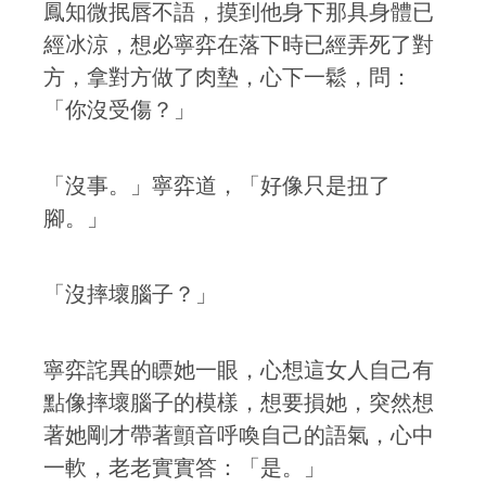
鳳知微抿唇不語，摸到他身下那具身體已
經冰涼，想必寧弈在落下時已經弄死了對
方，拿對方做了肉墊，心下一鬆，問：
「你沒受傷？」
「沒事。」寧弈道，「好像只是扭了
腳。」
「沒摔壞腦子？」
寧弈詫異的瞟她一眼，心想這女人自己有
點像摔壞腦子的模樣，想要損她，突然想
著她剛才帶著顫音呼喚自己的語氣，心中
一軟，老老實實答：「是。」