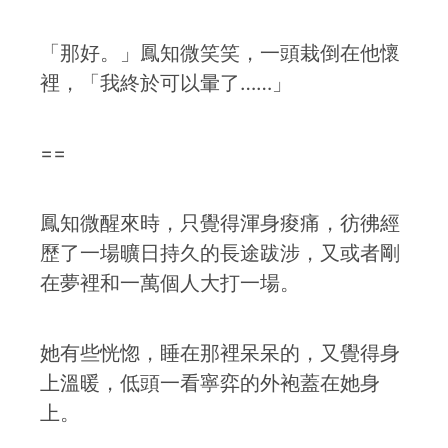
「那好。」鳳知微笑笑，一頭栽倒在他懷
裡，「我終於可以暈了……」
==
鳳知微醒來時，只覺得渾身痠痛，彷彿經
歷了一場曠日持久的長途跋涉，又或者剛
在夢裡和一萬個人大打一場。
她有些恍惚，睡在那裡呆呆的，又覺得身
上溫暖，低頭一看寧弈的外袍蓋在她身
上。