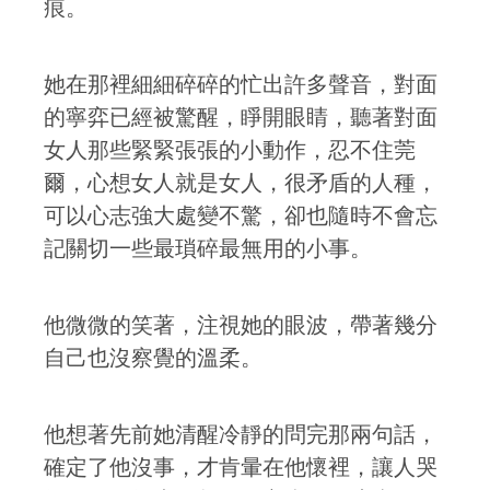
痕。
她在那裡細細碎碎的忙出許多聲音，對面
的寧弈已經被驚醒，睜開眼睛，聽著對面
女人那些緊緊張張的小動作，忍不住莞
爾，心想女人就是女人，很矛盾的人種，
可以心志強大處變不驚，卻也隨時不會忘
記關切一些最瑣碎最無用的小事。
他微微的笑著，注視她的眼波，帶著幾分
自己也沒察覺的溫柔。
他想著先前她清醒冷靜的問完那兩句話，
確定了他沒事，才肯暈在他懷裡，讓人哭