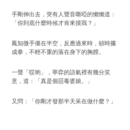
手剛伸出去，突有人聲音嘶啞的懶懶道：
「你到底什麼時候才肯來摸我？」
鳳知微手僵在半空，反應過來時，頓時攥
成拳，不輕不重的落在身下的胸膛。
一聲「哎喲」，寧弈的語氣裡有幾分笑
意，道：「真是個惡毒婆娘。」
又問：「你剛才發那半天呆在做什麼？」