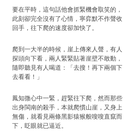
要在平時，這句話他會抓緊機會取笑的，
此刻卻完全沒有了心情，寧弈默不作聲收
回手，往下爬的速度卻加快了。
爬到一大半的時候，崖上傳來人聲，有人
探頭向下看，兩人緊緊貼著崖壁不敢動，
隨即聽見有人喝道：「去搜！再下兩個下
去看看！」
鳳知微心中一緊，趕緊往下爬，然而那些
出身閩南的殺手，本就爬慣山崖，又身上
無傷，就看見兩條黑影猿猴般嗖嗖直竄而
下，眨眼就已逼近。