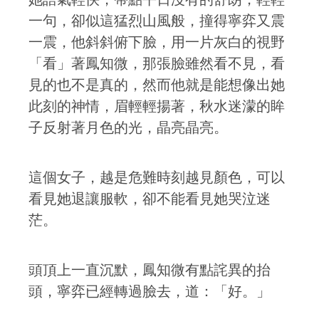
一句，卻似這猛烈山風般，撞得寧弈又震
一震，他斜斜俯下臉，用一片灰白的視野
「看」著鳳知微，那張臉雖然看不見，看
見的也不是真的，然而他就是能想像出她
此刻的神情，眉輕輕揚著，秋水迷濛的眸
子反射著月色的光，晶亮晶亮。
這個女子，越是危難時刻越見顏色，可以
看見她退讓服軟，卻不能看見她哭泣迷
茫。
頭頂上一直沉默，鳳知微有點詫異的抬
頭，寧弈已經轉過臉去，道：「好。」