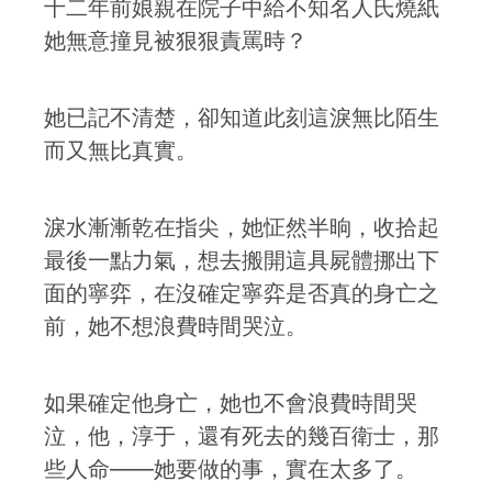
十二年前娘親在院子中給不知名人氏燒紙
她無意撞見被狠狠責罵時？
她已記不清楚，卻知道此刻這淚無比陌生
而又無比真實。
淚水漸漸乾在指尖，她怔然半晌，收拾起
最後一點力氣，想去搬開這具屍體挪出下
面的寧弈，在沒確定寧弈是否真的身亡之
前，她不想浪費時間哭泣。
如果確定他身亡，她也不會浪費時間哭
泣，他，淳于，還有死去的幾百衛士，那
些人命——她要做的事，實在太多了。