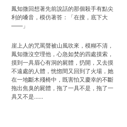
鳳知微回想著先前說話的那個殺手有點尖
利的嗓音，模仿著答：「在搜，底下大
——」
崖上人的咒罵聲被山風吹來，模糊不清，
鳳知微沒空理他，心急如焚的四處摸索，
摸到一具眉心有洞的屍體，扔開，又去摸
不遠處的人體，恍惚間又回到了火場，她
在一地斷木殘椅中，既害怕又慶幸的不斷
拖出焦臭的屍體，拖了一具不是，拖了一
具又不是……