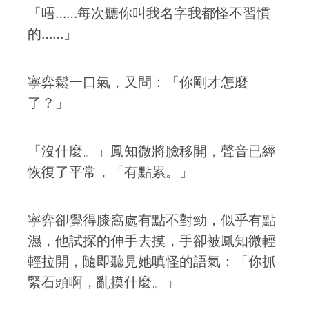
「唔……每次聽你叫我名字我都怪不習慣
的……」
寧弈鬆一口氣，又問：「你剛才怎麼
了？」
「沒什麼。」鳳知微將臉移開，聲音已經
恢復了平常，「有點累。」
寧弈卻覺得膝窩處有點不對勁，似乎有點
濕，他試探的伸手去摸，手卻被鳳知微輕
輕拉開，隨即聽見她嗔怪的語氣：「你抓
緊石頭啊，亂摸什麼。」