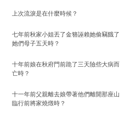
上次流淚是在什麼時候？
七年前秋家小姐丟了金簪誣賴她偷竊餓了
她們母子五天時？
十年前娘在秋府門前跪了三天險些大病而
亡時？
十一年前父親離去娘帶著他們離開那座山
臨行前將家燒燬時？