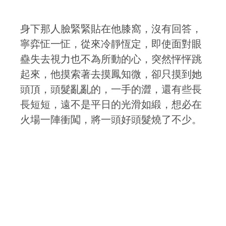
身下那人臉緊緊貼在他膝窩，沒有回答，
寧弈怔一怔，從來冷靜恆定，即使面對眼
蠱失去視力也不為所動的心，突然怦怦跳
起來，他摸索著去摸鳳知微，卻只摸到她
頭頂，頭髮亂亂的，一手的澀，還有些長
長短短，遠不是平日的光滑如緞，想必在
火場一陣衝闖，將一頭好頭髮燒了不少。