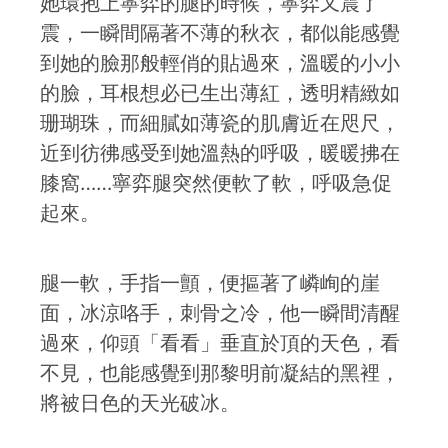
她環抱上寧弈的腿的時候，寧弈又震了
震，一瞬間隔著不薄的秋衣，都似能感覺
到她的臉那般輕俏的貼過來，溫暖的小小
的臉，耳根想必已生出薄紅，透明精緻如
珊瑚珠，而細膩如薄瓷的肌膚近在咫尺，
近到彷彿感受到她溫熱的呼吸，暖暖拂在
膝窩……寧弈腿突然便軟了軟，呼吸急促
起來。
腿一軟，手指一顫，便摳著了嶙峋的崖
面，冰涼咯手，刺骨之冷，他一瞬間清醒
過來，仰頭「看看」垂直於頂的天色，看
不見，也能感覺到那黎明前凝結的黑裡，
將被日色的天光破冰。