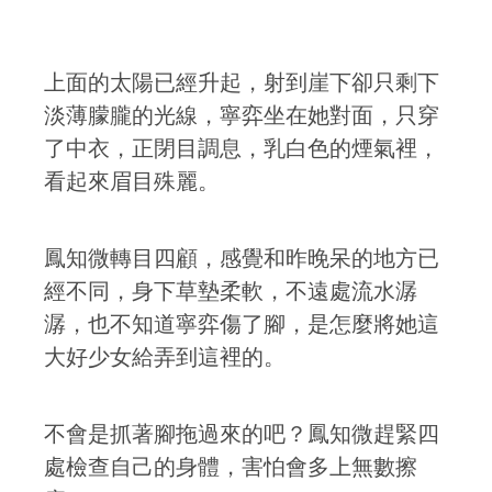
上面的太陽已經升起，射到崖下卻只剩下
淡薄朦朧的光線，寧弈坐在她對面，只穿
了中衣，正閉目調息，乳白色的煙氣裡，
看起來眉目殊麗。
鳳知微轉目四顧，感覺和昨晚呆的地方已
經不同，身下草墊柔軟，不遠處流水潺
潺，也不知道寧弈傷了腳，是怎麼將她這
大好少女給弄到這裡的。
不會是抓著腳拖過來的吧？鳳知微趕緊四
處檢查自己的身體，害怕會多上無數擦