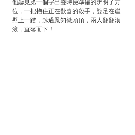
他聽見第一個字出聲時便準確的辨明了方
位，一把抱住正在歡喜的殺手，雙足在崖
壁上一蹬，越過鳳知微頭頂，兩人翻翻滾
滾，直落而下！