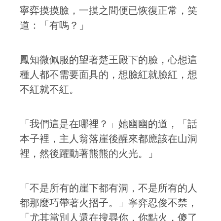
寧弈摸摸臉，一摸之間便已恢復正常，笑
道：「有嗎？」
鳳知微佩服的望著楚王殿下的臉，心想這
種人都不需要面具的，想臉紅就臉紅，想
不紅就不紅。
「我們這是在哪裡？」她幽幽的道，「話
本子裡，主人翁落崖後醒來都應該在山洞
裡，然後躍動著熊熊的火光。」
「不是所有的崖下都有洞，不是所有的人
都那麼巧帶著火摺子。」寧弈忍俊不禁，
「尤其當別人還在搜尋你，你點火，傻了