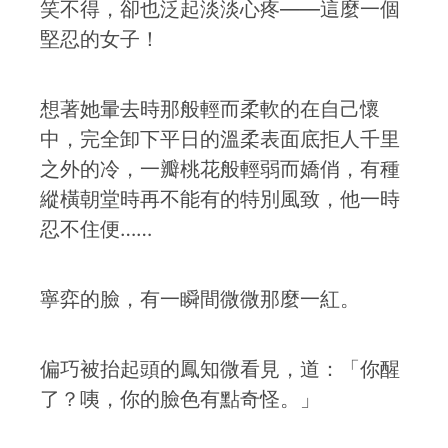
笑不得，卻也泛起淡淡心疼——這麼一個
堅忍的女子！
想著她暈去時那般輕而柔軟的在自己懷
中，完全卸下平日的溫柔表面底拒人千里
之外的冷，一瓣桃花般輕弱而嬌俏，有種
縱橫朝堂時再不能有的特別風致，他一時
忍不住便……
寧弈的臉，有一瞬間微微那麼一紅。
偏巧被抬起頭的鳳知微看見，道：「你醒
了？咦，你的臉色有點奇怪。」