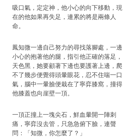
吸口氣，定定神，他小心的向下移動，現
在的他如果再失足，連累的將是兩條人
命。
鳳知微一邊自己努力的尋找落腳處，一邊
小心的抱著他的腿，指引他正確的落足，
天色黑，她要顧著下邊也要護著上邊，爬
不了幾步便覺得頭暈眼花，忍不住喘一口
氣，腦中一暈臉便栽在了寧弈膝窩，撞得
他膝蓋也向崖壁一頂。
一頂正撞上一塊尖石，鮮血暈開一陣刺
痛，寧弈沒去管，只急急俯下臉，連聲
問：「知微，你怎麼了？」