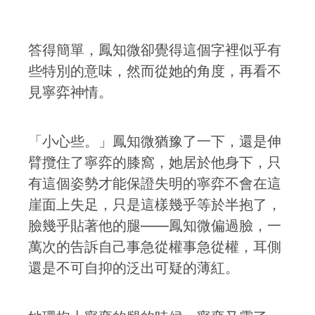
答得簡單，鳳知微卻覺得這個字裡似乎有
些特別的意味，然而從她的角度，再看不
見寧弈神情。
「小心些。」鳳知微猶豫了一下，還是伸
臂攬住了寧弈的膝窩，她居於他身下，只
有這個姿勢才能保證失明的寧弈不會在這
崖面上失足，只是這樣幾乎等於半抱了，
臉幾乎貼著他的腿——鳳知微偏過臉，一
萬次的告訴自己事急從權事急從權，耳側
還是不可自抑的泛出可疑的薄紅。