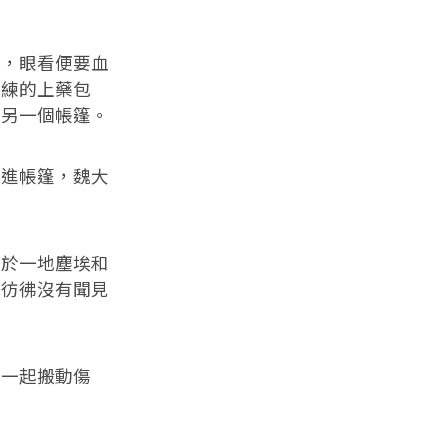
，眼看便要血
熟練的上藥包
向另一個帳篷。
進帳篷，魏大
於一地塵埃和
，彷彿沒有聞見
一起搬動傷