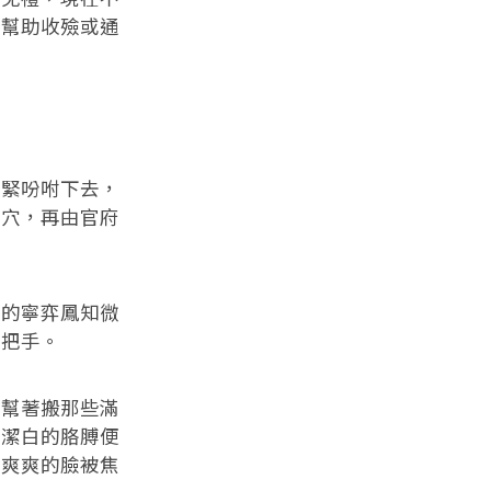
者幫助收殮或通
緊吩咐下去，
截穴，再由官府
的寧弈鳳知微
搭把手。
幫著搬那些滿
雙潔白的胳膊便
清爽爽的臉被焦