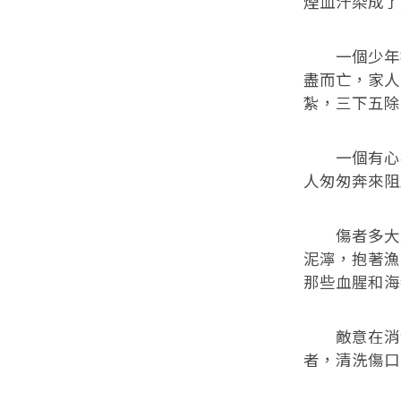
煙血汗染成了
一個少年被
盡而亡，家人
紮，三下五除
一個有心病
人匆匆奔來阻
傷者多大夫
泥濘，抱著漁
那些血腥和海
敵意在消散
者，清洗傷口