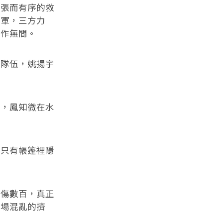
張而有序的救
護軍，三方力
合作無間。
隊伍，姚揚宇
，鳳知微在水
。
只有帳篷裡隱
傷數百，真正
那場混亂的擠