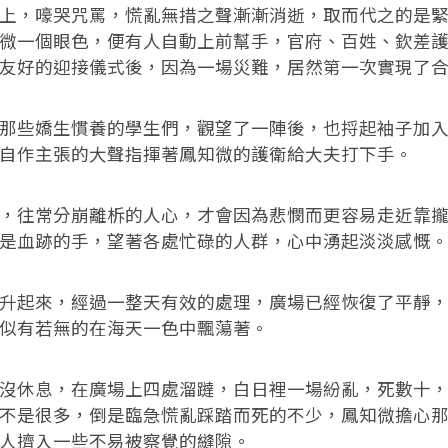
，嚎哭咒罵，慌亂無措之聲漸漸消逝，取而代之的是緊
微一個眼色，便有人自動上前幫手，官府、百姓、欽差
友好的迎接儀式後，因為一場災難，居然第一次實現了
些嬌生慣養的學生們，觀望了一陣後，也捋起袖子加入
自作主張的大聲指揮著鳳知微的護衛給大夫打下手。
往常分崩離柝的人心，才會因為悲憫而更容易走近靠攏
是血跡的手，望著各處忙碌的人群，心中湧起淡淡感慨
起來，經過一整天有效的處理，廣場已經恢復了平靜，
似有若無的在海天一色中飄蕩著。
休息，在廣場上四處溜躂，白日裡一場紛亂，死數十，
不是很多，倒是臨急慌亂踩踏而死的不少，鳳知微擔心
人擠入一些不易被察覺的縫隙。