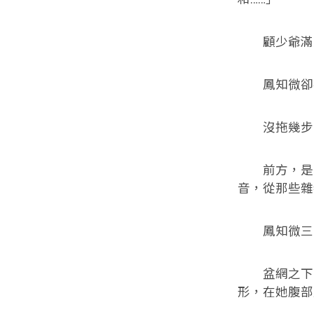
顧少爺滿意
鳳知微卻在
沒拖幾步，
前方，是一
音，從那些雜
鳳知微三步
盆網之下，
形，在她腹部