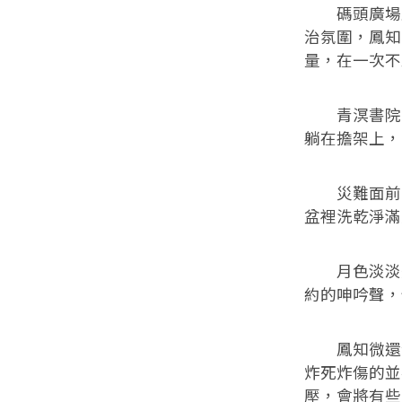
碼頭廣場上
治氛圍，鳳知
量，在一次不
青溟書院那
躺在擔架上，
災難面前，
盆裡洗乾淨滿
月色淡淡升
約的呻吟聲，
鳳知微還沒
炸死炸傷的並
壓，會將有些