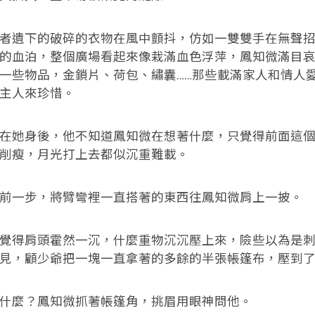
遺下的破碎的衣物在風中顫抖，仿如一雙雙手在無聲招
的血泊，整個廣場看起來像栽滿血色浮萍，鳳知微滿目
一些物品，金鎖片、荷包、繡囊……那些載滿家人和情人
主人來珍惜。
她身後，他不知道鳳知微在想著什麼，只覺得前面這個
削瘦，月光打上去都似沉重難載。
一步，將臂彎裡一直搭著的東西往鳳知微肩上一披。
得肩頭霍然一沉，什麼重物沉沉壓上來，險些以為是刺
見，顧少爺把一塊一直拿著的多餘的半張帳篷布，壓到
麼？鳳知微抓著帳篷角，挑眉用眼神問他。