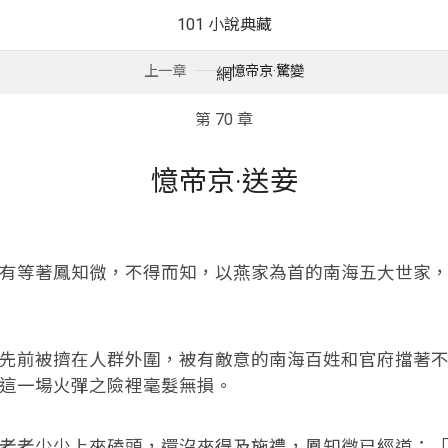
101 小說典藏
上一章
憶帝京·驚變
網
第 70 章
憶帝京·送妾
等著鳳知微，不得而知，以燕家為首的南海五大世家，
前被擠在人群外圍，被有敵意的南海百姓和官府擋著不
這一場火彈之險裡毫髮無損。
老少少上來磕頭，還沒來得及施禮，鳳知微已經道：「