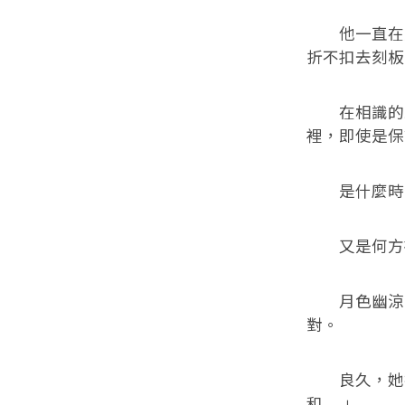
他一直在意
折不扣去刻板
在相識的最
裡，即使是保
是什麼時候
又是何方神
月色幽涼，
對。
良久，她拉
和……」