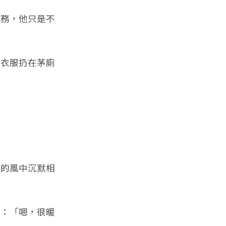
務，他只是不
。
衣服扔在茅廁
的風中沉默相
：「嗯，很暖