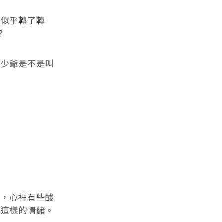
似乎轉了轉
？
少爺是不是叫
，心裡有些酸
」這樣的情緒。