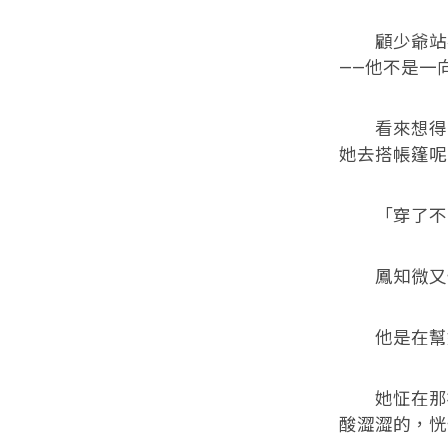
顧少爺站在
——他不是一
看來想得到
她去搭帳篷呢
「穿了不
鳳知微又怔
他是在幫她
她怔在那裡
酸澀澀的，恍