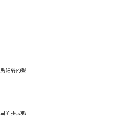
點細弱的聲
異的拱成弧