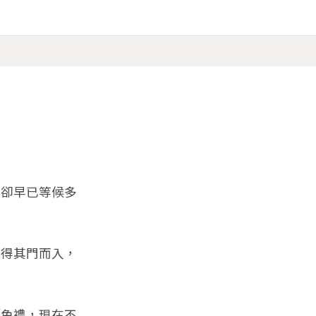
卻早已等候多
得其門而入，
免禮，現在不