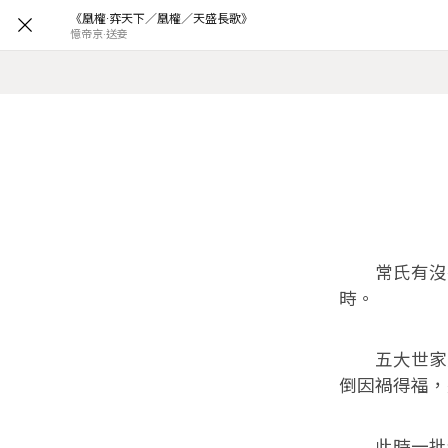
《凰權·弈天下／凰權／天盛長歌》
憶帝京·送妾
常氏有沒有
時。
五大世家先
倒因禍得福，
此時一批老