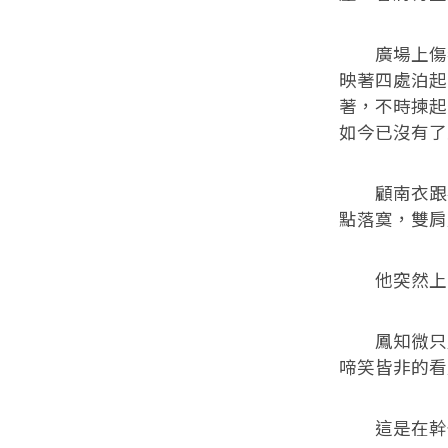
廣場上傷者
映著四處泊起
著，不時揀起
如今已沒有了
顧南衣跟在
點落寞，雙肩
他突然上前
鳳知微只覺
啼笑皆非的看
這是在幹什