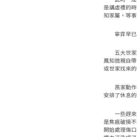
是講虛禮的時
知家屬，等事
寧弈早已走
五大世家恍
鳳知微親自帶
或世家找來的
燕家動作很
安排了休息的
一些趕來救
是焦痕破損不
開始處理傷口