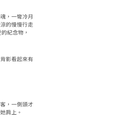
魂，一彎冷月
哀涼的慢慢行走
愛的紀念物，
背影看起來有
客，一側頭才
了她肩上。