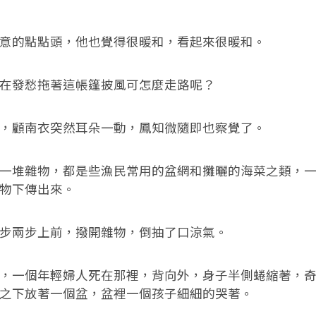
的點點頭，他也覺得很暖和，看起來很暖和。
發愁拖著這帳篷披風可怎麼走路呢？
顧南衣突然耳朵一動，鳳知微隨即也察覺了。
堆雜物，都是些漁民常用的盆網和攤曬的海菜之類，一
物下傳出來。
兩步上前，撥開雜物，倒抽了口涼氣。
一個年輕婦人死在那裡，背向外，身子半側蜷縮著，奇
之下放著一個盆，盆裡一個孩子細細的哭著。