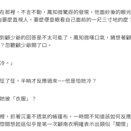
那裡，不言不動，鳳知微驚訝的發現，他面紗後的眼光
向要麼直視人，要麼便垂眼看自己面前的一尺三寸地的麼
顧少爺的回答是不太可能了，鳳知微嘆口氣，猜想著顧
？忽聽顧少爺開了口。
冷。」
了怔，半晌才反應過來——他是怕她冷？
披「衣服」？
，抓著沉重不透氣的帳篷布，一時間不知道該如何反應
惚間想起這似乎是第一次顧南衣明確表示出類似「關懷