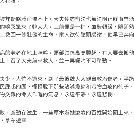
大花臉。
炸斷胳膊血流不止，大夫使盡辦法也無法阻止鮮血奔湧
的嚎哭驚來了魏大人，上前便是一指，血勢頓緩，隨即
二救回一條壯健的生命，家人欲待磕頭感謝，他早已奔
的老者在地上呻吟，頭部跌傷高高腫起，有人要去搬他
止，召了大夫前來救人，並一再囑咐不可移動。
少，人忙不過來，到了最後魏大人親自救治傷者，半跪
民腫起的腿，輕輕脫下那些沾滿魚鱗和污物血痕的靴子
物交織的令人作嘔的氣息，永遠平靜，永遠悲憫。
，感動在滋生，一些原本避她遠遠的百姓開始圍上來，
，拿布遞藥……