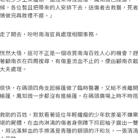
候，各位暫且把帶來的人安排下去，送傷者去救醫，死
情做完再敘禮不遲。」
了開去，吩咐南海官員處理相關事務。
然大悟，這可不正是一個收買南海百姓人心的機會？趕
著顧南衣在四周搜尋，有傷重流血不止的，便由顧南衣
大夫處理。
快，在碼頭四角支起帳篷做了臨時醫署，又給不肯離開
帳篷，鳳知微一步都沒有進帳篷，在碼頭廣場上時不時
助的百姓，默默看著這位年輕纖瘦的少年欽差毫不嫌棄
堪的屍體，在血肉淋漓的傷者身側蹲下捋起袖子露出一
，用沾滿鮮血的手擦滿是青腫的額頭的汗和灰，一張清