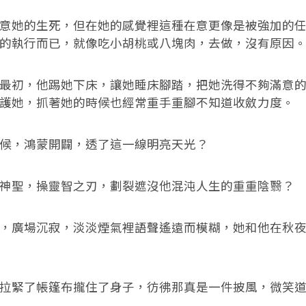
她的生死，但在她的感覺裡這種在意更像是被強加的任
的執行而已，就像吃小胡桃或八塊肉，去做，沒有原因
初，他踢她下床，讓她睡床腳踏，把她洗得不夠滿意的
護她，抓著她的時候也經常重手重腳不知道收斂力度。
，鴻蒙開闢，透了這一線明亮天光？
聖，操靈智之刃，劃裂遮沒他混沌人生的重重陰翳？
廣場沉寂，淡淡煙氣裡語聲遙遠而模糊，她和他在秋夜
緊了帳篷布攏住了身子，彷彿那真是一件披風，微笑道