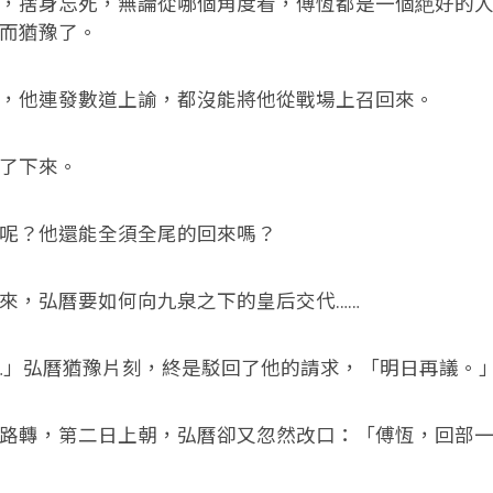
捨身忘死，無論從哪個角度看，傅恆都是一個絶好的人
而猶豫了。
他連發數道上諭，都沒能將他從戰場上召回來。
了下來。
？他還能全須全尾的回來嗎？
，弘曆要如何向九泉之下的皇后交代……
」弘曆猶豫片刻，終是駁回了他的請求，「明日再議。
轉，第二日上朝，弘曆卻又忽然改口：「傅恆，回部一