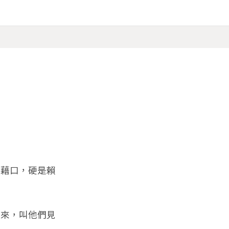
藉口，硬是賴
來，叫他們見