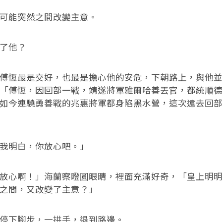
能突然之間改變主意。
了他？
恆最是交好，也最是擔心他的安危，下朝路上，與他並
「傅恆，因回部一戰，靖遂將軍雅爾哈善丟官，都統順
如今連驍勇善戰的兆惠將軍都身陷黑水營，這次遠去回
明白，你放心吧。」
心啊！」海蘭察瞪圓眼睛，裡面充滿好奇，「皇上明明
之間，又改變了主意？」
下腳步，一拱手，退到路邊。