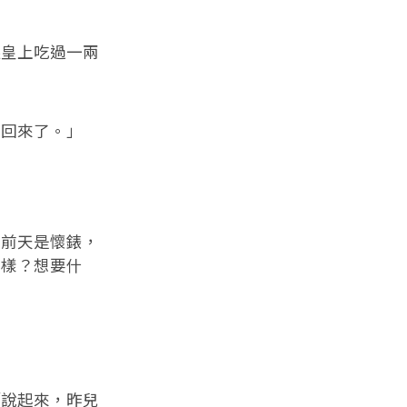
皇上吃過一兩
回來了。」
前天是懷錶，
這樣？想要什
說起來，昨兒