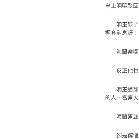
皇上明明駁回
明玉眨了眨
裡套消息呀！
海蘭察嘿嘿
反正他也只
明玉猶豫了
的人，富察大
海蘭察並不
卻是傅恆替