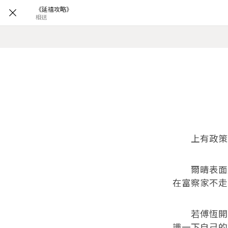
《延禧攻略》
相送
上有政策，
爾晴表面上
在富察家不走
若傅恆開口
識一下自己的