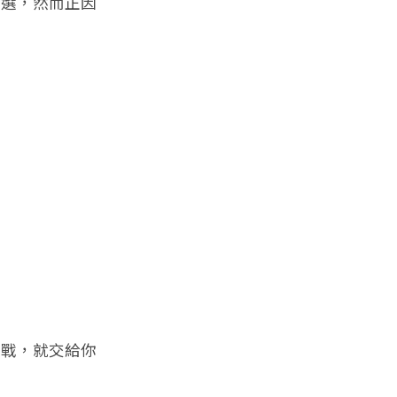
選，然而正因
」
戰，就交給你