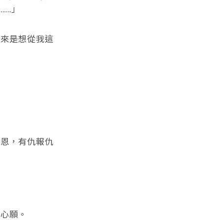
……」
來是想從我這
恩，有仇報仇
心願。