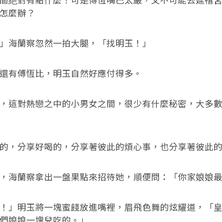
絶對有點什麼！可是傅恆嘴巴太嚴，又不可能去延禧宮
怎麼辦？
海蘭察忽然一拍大腿，「找明玉！」
有傅恆比，明玉自然好應付得多。
這對熱戀之中的小男女之間，很少有什麼秘密，大多數
，分享好喝的，分享著彼此的煩心事，也分享著彼此的
海蘭察拿出一盤果點來招待她，順便問：「你家娘娘最
」明玉將一塊蜜餞放進嘴裡，眉飛色舞的炫耀道，「皇
們娘娘一塊兒吃的。」