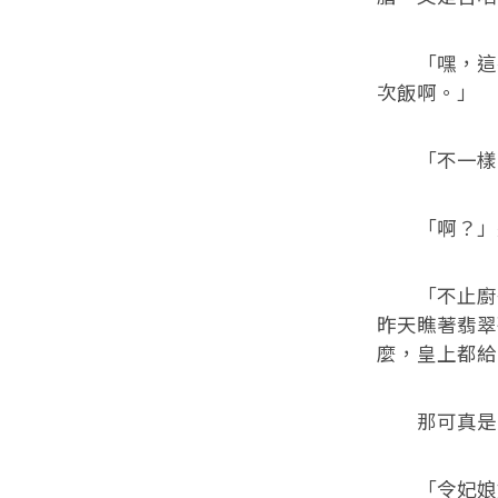
「嘿，這有
次飯啊。」
「不一樣。
「啊？」這
「不止廚子
昨天瞧著翡翠
麼，皇上都給
那可真是只
「令妃娘娘