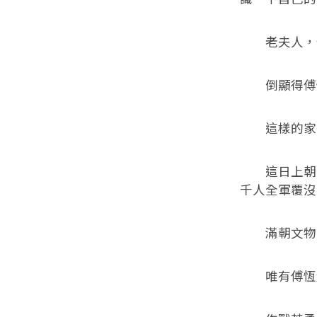
老夫人，傅
倒顯得傅恆
這樣的家實
這日上朝，
千人全軍覆沒
滿朝文物，
唯有傅恆越