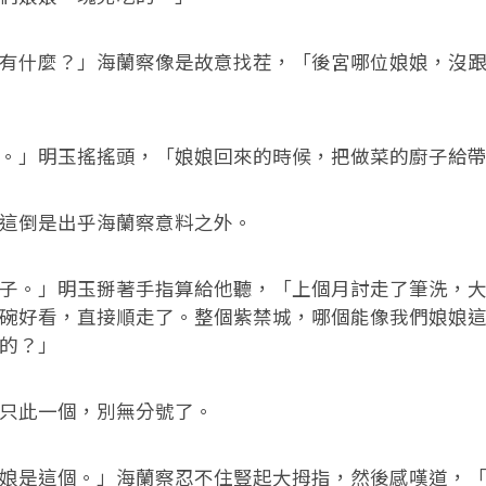
什麼？」海蘭察像是故意找茬，「後宮哪位娘娘，沒跟
」明玉搖搖頭，「娘娘回來的時候，把做菜的廚子給帶
倒是出乎海蘭察意料之外。
。」明玉掰著手指算給他聽，「上個月討走了筆洗，大
碗好看，直接順走了。整個紫禁城，哪個能像我們娘娘
的？」
此一個，別無分號了。
是這個。」海蘭察忍不住豎起大拇指，然後感嘆道，「