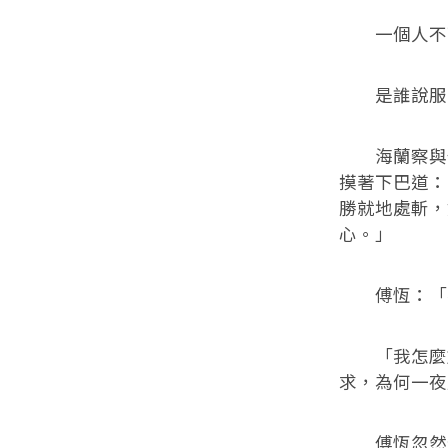
一個人不可
是誰說服
海蘭察與傅
摸著下巴道：
勝就地處斬，
心。」
傅恆：「我
「我怎麼放
求，為何一夜
傅恆忽然停