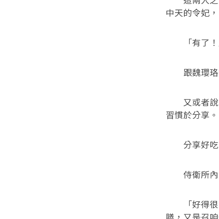
這兩人之間
中天的令妃，
「有了！」
跟魏瓔珞還
又或者說，
習慣於分享。
分享好吃的
侍衛所內，
「好得很！
膳，又是召咱