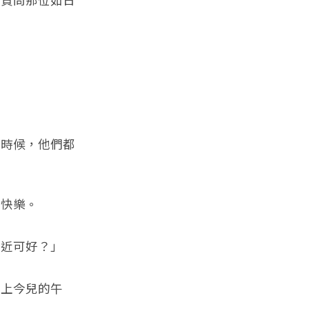
質問那位如日
時候，他們都
快樂。
近可好？」
上今兒的午