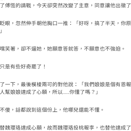
了傅恆的請戰，今天卻突然改變了主意，同意讓他出徵了
眼，忽然伸手朝他胸口一推：「好呀，搞了半天，你原
」
笑著，卻不逼她，她願意答就答，不願意也不強迫。
是有些好奇罷了！
一下，最後模棱兩可的對他說：「我們娘娘是個有恩報
人幫娘娘達成了心願，所以……你懂了嗎？」
傻，話都說到這個份上，他哪兒還能不懂。
魏瓔珞達成心願，故而魏瓔珞投桃報李，也替他達成了