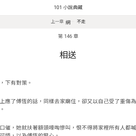
101 小說典藏
上一章
不走
網
第 146 章
相送
下有對策。
應了傅恆的話，同樣去家廟住，卻又以自己受了重傷為
。
催，她就扶著額頭嚎啕慘叫，恨不得將家裡所有人都喊
可憐，以及傅恆的狠心。