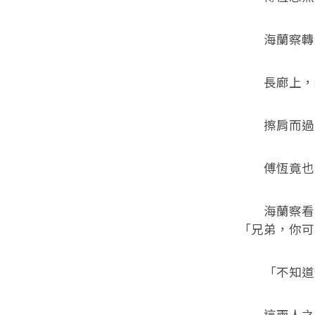
海蘭察轉頭
長廊上，魏
擦肩而過時
傅恆竟也
海蘭察看看
「兄弟，你可
「不知道你