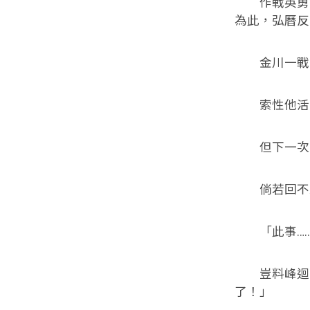
作戰英勇，
為此，弘曆反
金川一戰，
索性他活
但下一次呢
倘若回不來
「此事……
豈料峰迴路
了！」