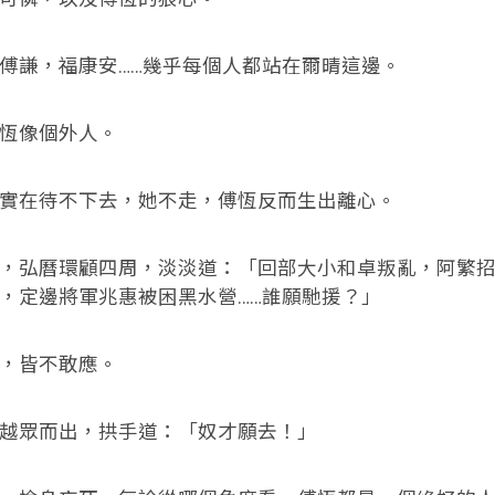
謙，福康安……幾乎每個人都站在爾晴這邊。
像個外人。
在待不下去，她不走，傅恆反而生出離心。
弘曆環顧四周，淡淡道：「回部大小和卓叛亂，阿繁招
，定邊將軍兆惠被困黑水營……誰願馳援？」
皆不敢應。
眾而出，拱手道：「奴才願去！」