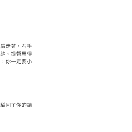
肩走著，右手
德納、提督馬得
部，你一定要小
駁回了你的請