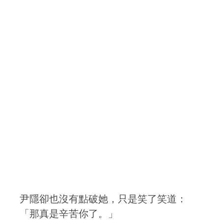
尹隱卻也沒有點破她，只是笑了笑道：
「那真是辛苦你了。」