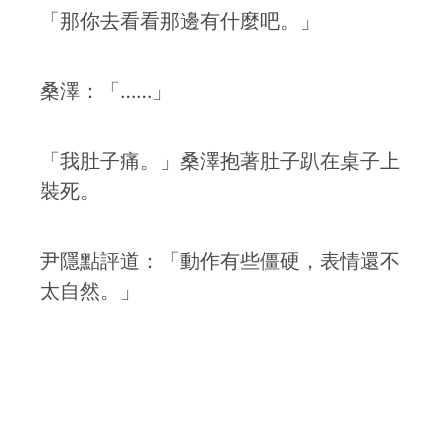
「那你去看看那邊有什麼吧。」
桑澤：「……」
「我肚子痛。」桑澤抱著肚子趴在桌子上
裝死。
尹隱點評道：「動作有些僵硬，表情還不
太自然。」