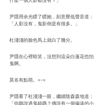
什麼一個人影都沒有？」
尹隱用余光瞟了瞟她，刻意壓低聲音道：
「人影沒有，鬼影倒是有很多。」
杜淺淺的臉色馬上就白了幾分。
尹隱在心裡暗笑，沒想到這朵白蓮花也怕
鬼啊。
莫名有點萌。=-=
尹隱看了杜淺淺一眼，繼續陰森森地道：
「你聽說過鬼鎮嗎？傳說有一個偏遠的小