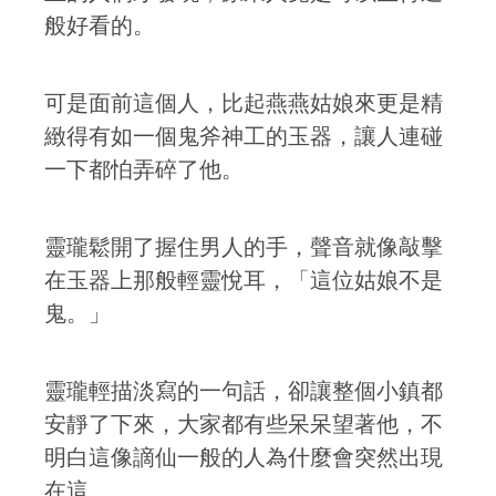
般好看的。
可是面前這個人，比起燕燕姑娘來更是精
緻得有如一個鬼斧神工的玉器，讓人連碰
一下都怕弄碎了他。
靈瓏鬆開了握住男人的手，聲音就像敲擊
在玉器上那般輕靈悅耳，「這位姑娘不是
鬼。」
靈瓏輕描淡寫的一句話，卻讓整個小鎮都
安靜了下來，大家都有些呆呆望著他，不
明白這像謫仙一般的人為什麼會突然出現
在這。