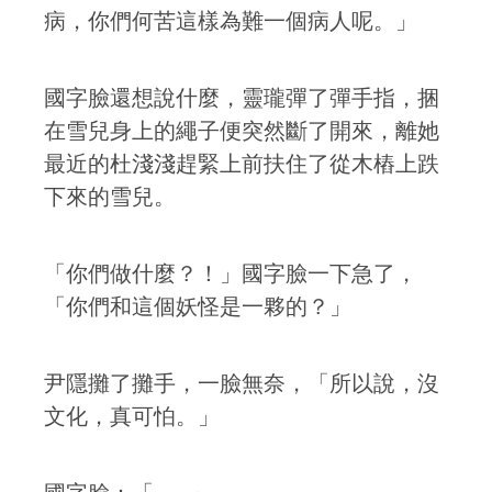
病，你們何苦這樣為難一個病人呢。」
國字臉還想說什麼，靈瓏彈了彈手指，捆
在雪兒身上的繩子便突然斷了開來，離她
最近的杜淺淺趕緊上前扶住了從木樁上跌
下來的雪兒。
「你們做什麼？！」國字臉一下急了，
「你們和這個妖怪是一夥的？」
尹隱攤了攤手，一臉無奈，「所以說，沒
文化，真可怕。」