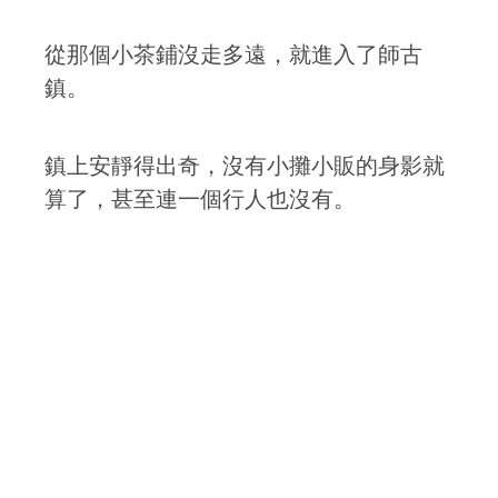
從那個小茶鋪沒走多遠，就進入了師古
鎮。
鎮上安靜得出奇，沒有小攤小販的身影就
算了，甚至連一個行人也沒有。