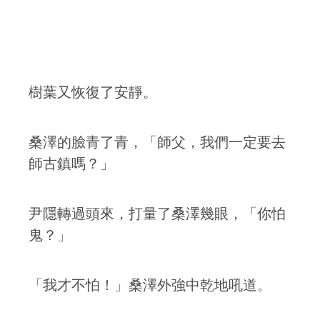
樹葉又恢復了安靜。
桑澤的臉青了青，「師父，我們一定要去
師古鎮嗎？」
尹隱轉過頭來，打量了桑澤幾眼，「你怕
鬼？」
「我才不怕！」桑澤外強中乾地吼道。