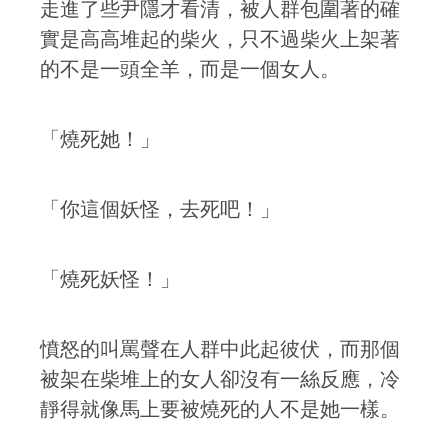
走進了些尹隱才看清，被人群包圍著的確
實是高高堆起的柴火，只不過柴火上架著
的不是一頭全羊，而是一個女人。
「燒死她！」
「你這個妖怪，去死吧！」
「燒死妖怪！」
憤怒的叫罵聲在人群中此起彼伏，而那個
被架在柴堆上的女人卻沒有一絲反應，冷
靜得就像馬上要被燒死的人不是她一樣。