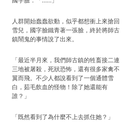
國字臉：「……」
人群開始蠢蠢欲動，似乎都想衝上來搶回
雪兒，國字臉鐵青著一張臉，終於將師古
鎮鬧鬼的事情說了出來。
「最近半月來，我們師古鎮的牲畜接二連
三地被屠殺，死狀恐怖，還有很多家禽不
翼而飛。不少人都說看到了一個通體雪
白，茹毛飲血的怪物！除了她還能有
誰？」
「既然看到了為什麼不上去抓住她？」