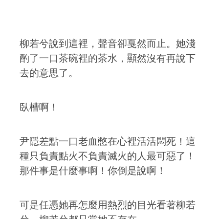
柳若兮說到這裡，聲音卻戛然而止。她淺
酌了一口茶碗裡的茶水，顯然沒有再說下
去的意思了。
臥槽啊！
尹隱差點一口老血憋在心裡活活悶死！這
種只負責點火不負責滅火的人最可惡了！
那件事是什麼事啊！你倒是說啊！
可是任憑她再怎麼用熱烈的目光看著柳若