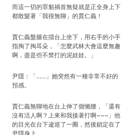
而這一切的罪魁禍首無疑就是正全身上下
都散髮著「我很無聊」的賈仁義！
賈仁義盤腿在擂台上坐下，用右手的小手
指掏了掏耳朵，「怎麼武林大會這麼無趣
啊，盡是些不禁打的泥娃娃。」
尹隱：「……」她突然有一種非常不好的
預感。
賈仁義無聊地在台上伸了個懶腰，「還有
沒有活人啊？上來和我接著打啊~~~」他
的目光在台下逡巡了一圈，然後鎖定在了
尹隱身上。