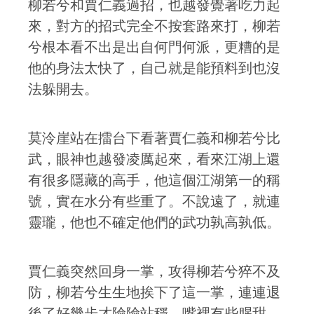
柳若兮和賈仁義過招，也越發覺著吃力起
來，對方的招式完全不按套路來打，柳若
兮根本看不出是出自何門何派，更糟的是
他的身法太快了，自己就是能預料到也沒
法躲開去。
莫泠崖站在擂台下看著賈仁義和柳若兮比
武，眼神也越發凌厲起來，看來江湖上還
有很多隱藏的高手，他這個江湖第一的稱
號，實在水分有些重了。不說遠了，就連
靈瓏，他也不確定他們的武功孰高孰低。
賈仁義突然回身一掌，攻得柳若兮猝不及
防，柳若兮生生地挨下了這一掌，連連退
後了好幾步才險險站穩。嘴裡有些腥甜