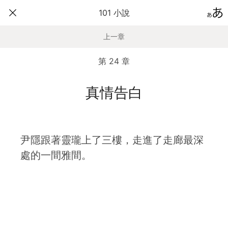
101 小說
上一章
第 24 章
真情告白
尹隱跟著靈瓏上了三樓，走進了走廊最深
處的一間雅間。