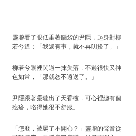
靈瓏看了眼低垂著腦袋的尹隱，起身對柳
若兮道：「我還有事，就不再叨擾了。」
柳若兮眼裡閃過一抹失落，不過很快又神
色如常，「那就恕不遠送了。」
尹隱跟著靈瓏出了天香樓，可心裡總有個
疙瘩，咯得她很不舒服。
「怎麼，被罵了不開心？」靈瓏的聲音從