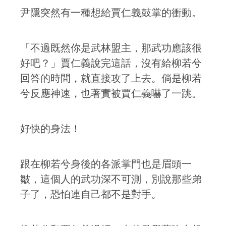
尹隱突然有一種想給賈仁義鼓掌的衝動。
「不過既然你是武林盟主，那武功應該很
好吧？」賈仁義說完這話，沒有給柳若兮
回答的時間，就直接攻了上去。倘是柳若
兮反應神速，也著實被賈仁義嚇了一跳。
好快的身法！
跟在柳若兮身後的各派掌門也是眉頭一
皺，這個人的武功深不可測，別說那些弟
子了，恐怕連自己都不是對手。