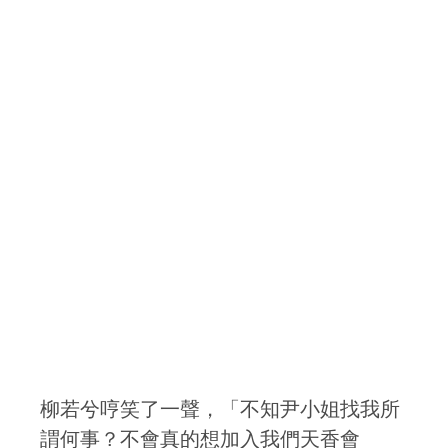
柳若兮哼笑了一聲，「不知尹小姐找我所
謂何事？不會真的想加入我們天香會