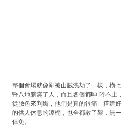
整個會場就像剛被山賊洗劫了一樣，橫七
豎八地躺滿了人，而且各個都呻|吟不止，
從臉色來判斷，他們是真的很痛。搭建好
的供人休息的涼棚，也全都散了架，無一
倖免。