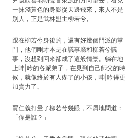
尹隱欣喜地朝聲音來源的方向望去，看見
一抹淺黃色的身影從天邊飛來，來人不是
別人，正是武林盟主柳若兮。
跟在柳若兮身後的，還有好幾個門派的掌
門，他們剛才本是在議事廳和柳若兮議
事，沒想到回來卻成了這般情景。躺在地
上呻|吟的各派弟子，在見到自己師父的時
候，就像終於有人疼了的小孩，呻|吟得更
加賣力了。
賈仁義打量了柳若兮幾眼，不屑地問道：
「你是誰？」