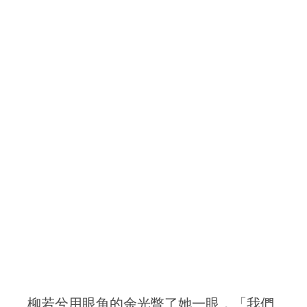
柳若兮用眼角的余光瞥了她一眼，「我們