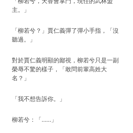
「柳若兮，天香會掌門，現任的武林盟
主。」
「柳若兮？」賈仁義彈了彈小手指，「沒
聽過。」
對於賈仁義明顯的鄙視，柳若兮只是一副
榮辱不驚的樣子，「敢問前輩高姓大
名？」
「我不想告訴你。」
柳若兮：「……」