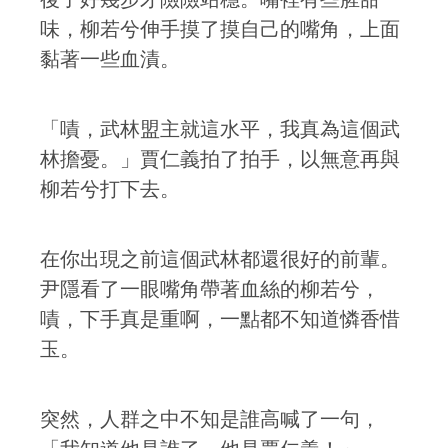
味，柳若兮伸手摸了摸自己的嘴角，上面
黏著一些血漬。
「嘖，武林盟主就這水平，我真為這個武
林擔憂。」賈仁義拍了拍手，以無意再與
柳若兮打下去。
在你出現之前這個武林都還很好的前輩。
尹隱看了一眼嘴角帶著血絲的柳若兮，
嘖，下手真是重啊，一點都不知道憐香惜
玉。
突然，人群之中不知是誰高喊了一句，