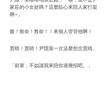
家莊的小女娃嗎？這麼貼心來陪人家打架
啊~」
嗷！救命！救命！！來個人管管他啊！
賈晴！賈晴！尹隱第一次這麼想念賈晴。
「前輩，不如讓我來陪你過幾招吧。」