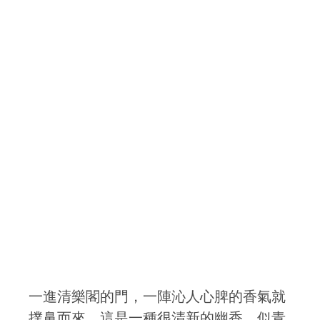
一進清樂閣的門，一陣沁人心脾的香氣就
撲鼻而來。這是一種很清新的幽香，似青