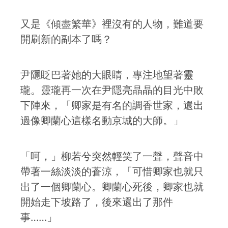
又是《傾盡繁華》裡沒有的人物，難道要
開刷新的副本了嗎？
尹隱眨巴著她的大眼睛，專注地望著靈
瓏。靈瓏再一次在尹隱亮晶晶的目光中敗
下陣來，「卿家是有名的調香世家，還出
過像卿蘭心這樣名動京城的大師。」
「呵，」柳若兮突然輕笑了一聲，聲音中
帶著一絲淡淡的蒼涼，「可惜卿家也就只
出了一個卿蘭心。卿蘭心死後，卿家也就
開始走下坡路了，後來還出了那件
事……」