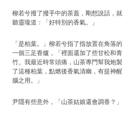
柳若兮撥了撥手中的茶蓋，剛想說話，就
聽靈瓏道：「好特別的香氣。」
「是柏葉。」柳若兮指了指放置在角落的
一個三足香爐，「裡面還加了些甘松和青
竹。我最近時常頭痛，山茶專門幫我炮製
了這種柏葉，點燃後香氣清幽，有提神醒
腦之用。」
尹隱有些意外，「山茶姑娘還會調香？」