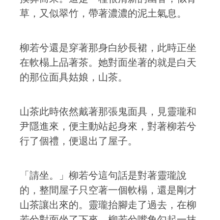
草，又似翠竹，帶著濃濃的泥土氣息。
柳若兮還是穿著那身白紗長裙，此時正坐
在軟榻上品著茶。她對面坐著的就是白天
的那位面具姑娘，山茶。
山茶此時依然戴著那張鬼面具，見靈瓏和
尹隱進來，便主動站起身來，對著柳若兮
行了個禮，便退出了屋子。
「請坐。」柳若兮這句話是對著靈瓏說
的，整間屋子只空著一個軟榻，還是剛才
山茶讓出來的。靈瓏抬腳走了過去，在柳
若兮對面坐了下來。柳若兮嘴角勾起一抹