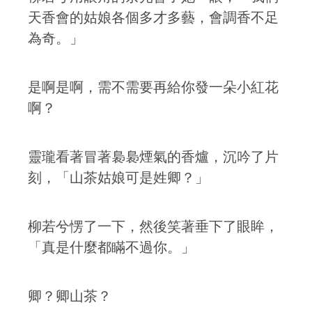
天香會的姑娘各個多才多藝，會調香不足
為奇。」
是啊是啊，需不需要再給你發一朵小紅花
啊？
靈瓏看著冒著裊裊煙氣的香爐，沉吟了片
刻，「山茶姑娘可是姓卿？」
柳若兮愣了一下，然後笑著垂下了眼眸，
「真是什麼都瞞不過你。」
卿？卿山茶？