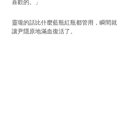
喜歡的。」
靈瓏的話比什麼藍瓶紅瓶都管用，瞬間就
讓尹隱原地滿血復活了。