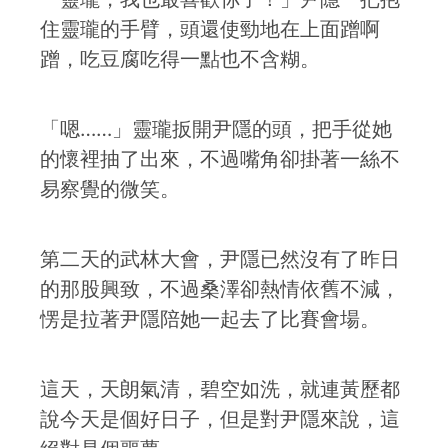
住靈瓏的手臂，頭還使勁地在上面蹭啊
蹭，吃豆腐吃得一點也不含糊。
「嗯……」靈瓏扳開尹隱的頭，把手從她
的懷裡抽了出來，不過嘴角卻掛著一絲不
易察覺的微笑。
第二天的武林大會，尹隱已然沒有了昨日
的那股興致，不過桑澤卻熱情依舊不減，
愣是拉著尹隱陪她一起去了比賽會場。
這天，天朗氣清，碧空如洗，就連黃歷都
說今天是個好日子，但是對尹隱來說，這