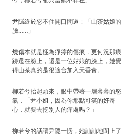
兮，柳若兮都只當她不存在。
尹隱終於忍不住開口問道：「山茶姑娘的
臉……」
燒傷本就是極為猙獰的傷痕，更何況那痕
跡還在臉上，還是一位姑娘的臉上，她覺
得山茶真的是很適合加入天香會。
柳若兮抬起頭來，眼中帶著一層薄薄的怒
氣，「尹小姐，因為你那點可笑的好奇
心，就要去挖別人的痛處嗎？」
柳若兮的話讓尹隱一愣，她訕訕地閉上了