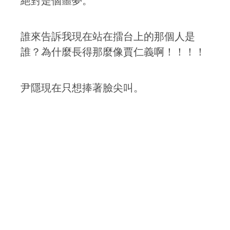
絕對是個噩夢。
誰來告訴我現在站在擂台上的那個人是
誰？為什麼長得那麼像賈仁義啊！！！！
尹隱現在只想捧著臉尖叫。