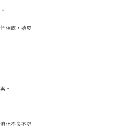
。
們相處，嬉皮
案。
消化不良不舒