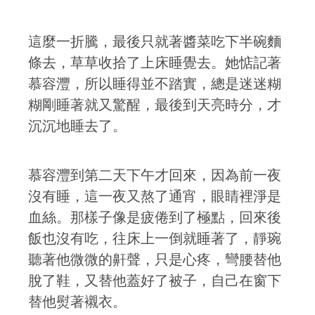
這麼一折騰，最後只就著醬菜吃下半碗麵
條去，草草收拾了上床睡覺去。她惦記著
慕容灃，所以睡得並不踏實，總是迷迷糊
糊剛睡著就又驚醒，最後到天亮時分，才
沉沉地睡去了。
慕容灃到第二天下午才回來，因為前一夜
沒有睡，這一夜又熬了通宵，眼睛裡淨是
血絲。那樣子像是疲倦到了極點，回來後
飯也沒有吃，往床上一倒就睡著了，靜琬
聽著他微微的鼾聲，只是心疼，彎腰替他
脫了鞋，又替他蓋好了被子，自己在窗下
替他熨著襯衣。