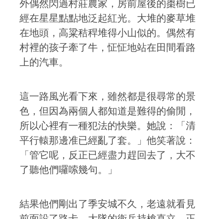
外偶然閃過村莊農家，房前屋後的棗樹已
經在星星點點地泛起紅光。大堆的麥草堆
在地頭，高粱秸稈堆得小山似的。偶然有
村裡的孩子牽了牛，怔怔地站在田間看路
上的汽車。
這一路風光看下來，雖然都是很尋常的景
色，但因為兩個人都知道是難得的偷閒，
所以心裡有一種犯法的快樂。她說：「清
平行轅那邊准已經亂了套。」他笑著說：
「管它呢，反正已經盡力趕回去了，大不
了聽他們囉嗦幾句。」
結果他們剛出了季安城不久，老遠就看見
前面設了路卡，大隊的衛兵持槍直立，正