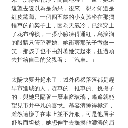
遠望去還以為是蘋果，後來一想才知道是
紅皮蘿蔔。一個四五歲的小女孩坐在那獨
輪車的前架子上，因為天氣冷，已經穿上
了花布棉襖，一張小臉凍得通紅，烏溜溜
的眼睛只管望著她。她衝著那孩子微微一
笑，那孩子也不由對著她笑起來，扭過頭
去指給自己的父親看：「汽車。」
太陽快要升起來了，城外稀稀落落都是趕
早市進城的人，趕車的、推車的、挑擔子
的，與她只隔著一層車窗玻璃，遙遙就能
望見市井平凡的喜悅。慕容灃睡得極沉，
雖然這樣子在車上並不舒服，可是他眉宇
舒展而坦然，她想伸手去撫摸他濃濃的眉