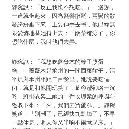
靜琬說：「反正我也不想吃。」一邊說，
一邊就坐起來，因為髮髻微鬆，兩鬢的散
發紛紛垂下來，正要伸手去捋，他已經無
限愛憐地替她捋上去：「飯菜都涼了，你
想吃什麼，我叫他們去弄。」
靜琬說：「我想吃薔薇木的榛子漿蛋
糕。」薔薇木是承州的一間西菜館子，清
平鎮與承州相距二百餘里，她說要吃這
個，就是和他開玩笑了，慕容灃卻略一沉
吟，將掛衣架上她的一件玫瑰紫的嗶嘰斗
篷取下來：「來，我們去買蛋糕。」靜琬
笑道：「別鬧了，已經快九點鐘了，不早
一點休息，明天你又半晌不樂意起床。」