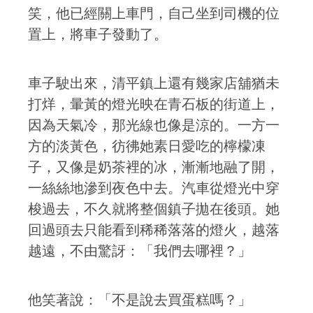
笑，他已經關上車門，自己坐到司機的位
置上，將車子發動了。
車子駛出來，清平鎮上還有幾家店舖猶未
打烊，暈黃的燈光映在青石板的街道上，
因為天氣冷，那光線也像是涼的。一方一
方的淡黃色，彷彿她素日愛吃的檸檬凍
子，又像是奶茶裡的冰，漸漸地融了開，
一絲絲地滲到夜色中去。汽車從燈光中穿
梭過去，不久就將整個鎮子拋在後頭。她
回過頭去只能看到稀稀落落的燈火，越落
越遠，不由驚訝：「我們去哪裡？」
他笑著說：「不是說去買蛋糕嗎？」