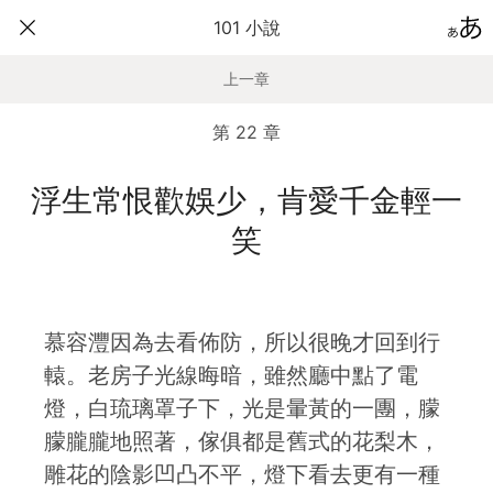
101 小說
上一章
第 22 章
浮生常恨歡娛少，肯愛千金輕一
笑
慕容灃因為去看佈防，所以很晚才回到行
轅。老房子光線晦暗，雖然廳中點了電
燈，白琉璃罩子下，光是暈黃的一團，朦
朦朧朧地照著，傢俱都是舊式的花梨木，
雕花的陰影凹凸不平，燈下看去更有一種