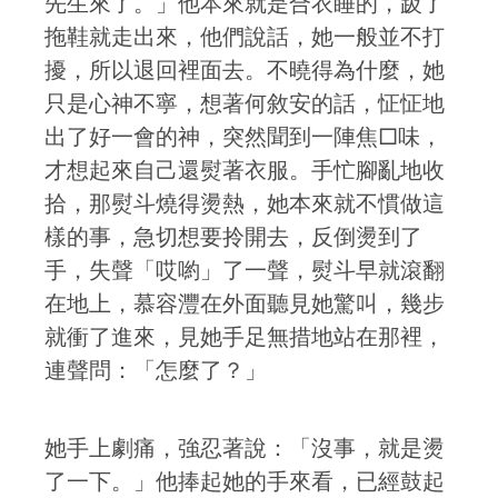
先生來了。」他本來就是合衣睡的，趿了
拖鞋就走出來，他們說話，她一般並不打
擾，所以退回裡面去。不曉得為什麼，她
只是心神不寧，想著何敘安的話，怔怔地
出了好一會的神，突然聞到一陣焦□味，
才想起來自己還熨著衣服。手忙腳亂地收
拾，那熨斗燒得燙熱，她本來就不慣做這
樣的事，急切想要拎開去，反倒燙到了
手，失聲「哎喲」了一聲，熨斗早就滾翻
在地上，慕容灃在外面聽見她驚叫，幾步
就衝了進來，見她手足無措地站在那裡，
連聲問：「怎麼了？」
她手上劇痛，強忍著說：「沒事，就是燙
了一下。」他捧起她的手來看，已經鼓起