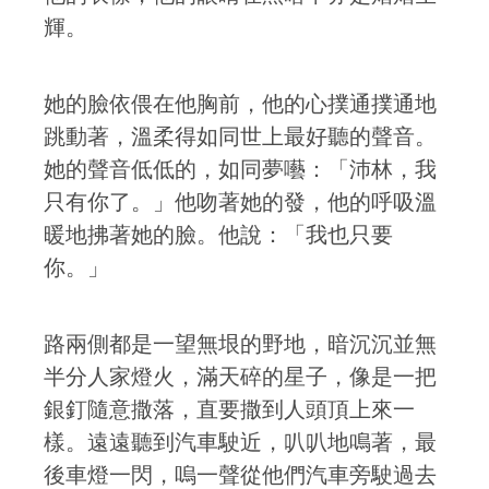
輝。
她的臉依偎在他胸前，他的心撲通撲通地
跳動著，溫柔得如同世上最好聽的聲音。
她的聲音低低的，如同夢囈：「沛林，我
只有你了。」他吻著她的發，他的呼吸溫
暖地拂著她的臉。他說：「我也只要
你。」
路兩側都是一望無垠的野地，暗沉沉並無
半分人家燈火，滿天碎的星子，像是一把
銀釘隨意撒落，直要撒到人頭頂上來一
樣。遠遠聽到汽車駛近，叭叭地鳴著，最
後車燈一閃，嗚一聲從他們汽車旁駛過去