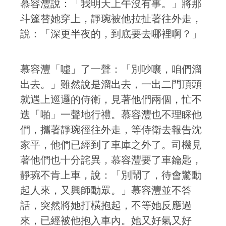
慕容灃說：「我明天上午沒有事。」將那
斗篷替她穿上，靜琬被他拉扯著往外走，
說：「深更半夜的，到底要去哪裡啊？」
慕容灃「噓」了一聲：「別吵嚷，咱們溜
出去。」雖然說是溜出去，一出二門頂頭
就遇上巡邏的侍衛，見著他們兩個，忙不
迭「啪」一聲地行禮。慕容灃也不理睬他
們，攜著靜琬徑往外走，等侍衛去報告沈
家平，他們已經到了車庫之外了。司機見
著他們也十分詫異，慕容灃要了車鑰匙，
靜琬不肯上車，說：「別鬧了，待會驚動
起人來，又興師動眾。」慕容灃並不答
話，突然將她打橫抱起，不等她反應過
來，已經被他抱入車內。她又好氣又好