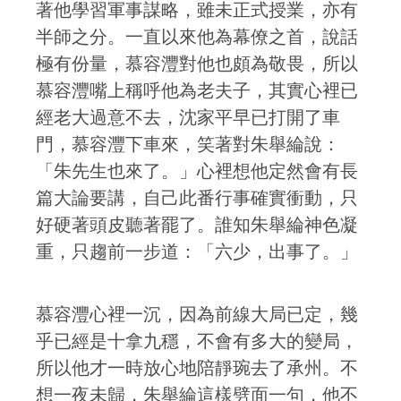
著他學習軍事謀略，雖未正式授業，亦有
半師之分。一直以來他為幕僚之首，說話
極有份量，慕容灃對他也頗為敬畏，所以
慕容灃嘴上稱呼他為老夫子，其實心裡已
經老大過意不去，沈家平早已打開了車
門，慕容灃下車來，笑著對朱舉綸說：
「朱先生也來了。」心裡想他定然會有長
篇大論要講，自己此番行事確實衝動，只
好硬著頭皮聽著罷了。誰知朱舉綸神色凝
重，只趨前一步道：「六少，出事了。」
慕容灃心裡一沉，因為前線大局已定，幾
乎已經是十拿九穩，不會有多大的變局，
所以他才一時放心地陪靜琬去了承州。不
想一夜未歸，朱舉綸這樣劈面一句，他不