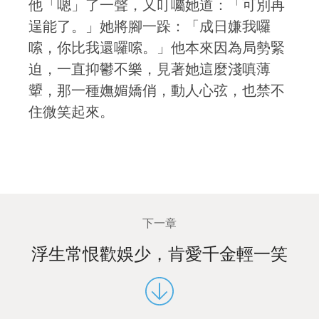
他「嗯」了一聲，又叮囑她道：「可別再
逞能了。」她將腳一跺：「成日嫌我囉
嗦，你比我還囉嗦。」他本來因為局勢緊
迫，一直抑鬱不樂，見著她這麼淺嗔薄
顰，那一種嫵媚嬌俏，動人心弦，也禁不
住微笑起來。
下一章
浮生常恨歡娛少，肯愛千金輕一笑