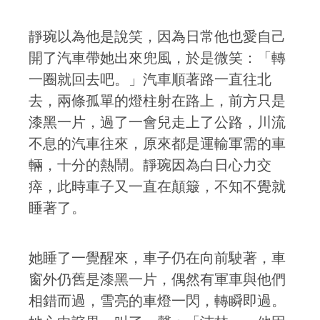
靜琬以為他是說笑，因為日常他也愛自己
開了汽車帶她出來兜風，於是微笑：「轉
一圈就回去吧。」汽車順著路一直往北
去，兩條孤單的燈柱射在路上，前方只是
漆黑一片，過了一會兒走上了公路，川流
不息的汽車往來，原來都是運輸軍需的車
輛，十分的熱鬧。靜琬因為白日心力交
瘁，此時車子又一直在顛簸，不知不覺就
睡著了。
她睡了一覺醒來，車子仍在向前駛著，車
窗外仍舊是漆黑一片，偶然有軍車與他們
相錯而過，雪亮的車燈一閃，轉瞬即過。