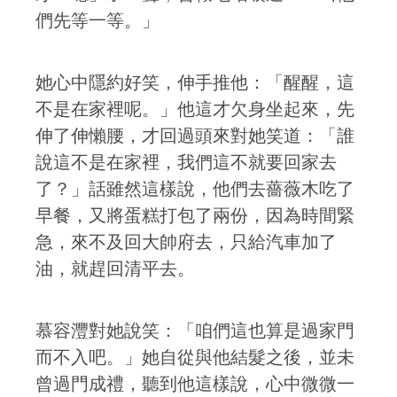
們先等一等。」
她心中隱約好笑，伸手推他：「醒醒，這
不是在家裡呢。」他這才欠身坐起來，先
伸了伸懶腰，才回過頭來對她笑道：「誰
說這不是在家裡，我們這不就要回家去
了？」話雖然這樣說，他們去薔薇木吃了
早餐，又將蛋糕打包了兩份，因為時間緊
急，來不及回大帥府去，只給汽車加了
油，就趕回清平去。
慕容灃對她說笑：「咱們這也算是過家門
而不入吧。」她自從與他結髮之後，並未
曾過門成禮，聽到他這樣說，心中微微一