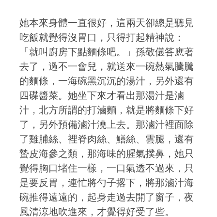
她本來身體一直很好，這兩天卻總是聽見
吃飯就覺得沒胃口，只得打起精神說：
「就叫廚房下點麵條吧。」孫敬儀答應著
去了，過不一會兒，就送來一碗熱氣騰騰
的麵條，一海碗黑沉沉的湯汁，另外還有
四碟醬菜。她坐下來才看出那湯汁是滷
汁，北方所謂的打滷麵，就是將麵條下好
了，另外預備滷汁澆上去。那滷汁裡面除
了雞脯絲、裡脊肉絲、鱔絲、雲腿，還有
蟄皮海參之類，那海味的腥氣撲鼻，她只
覺得胸口堵住一樣，一口氣透不過來，只
是要反胃，連忙將勺子撂下，將那滷汁海
碗推得遠遠的，起身走過去開了窗子，夜
風清涼地吹進來，才覺得好受了些。