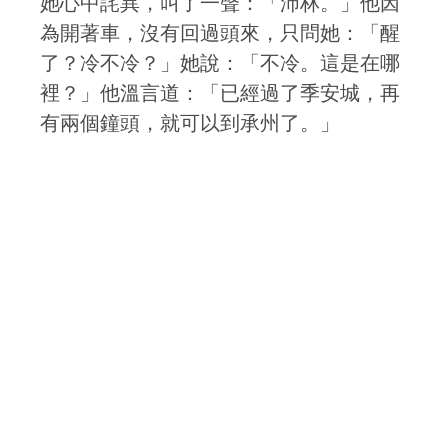
她心中詫異，叫了一聲：「沛林。」他因
為開著車，沒有回過頭來，只問她：「醒
了？冷不冷？」她說：「不冷。這是在哪
裡？」他溫言道：「已經過了季安城，再
有兩個鐘頭，就可以到承州了。」