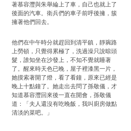
著慕容灃與朱舉綸上了車，自己也就上了
後面的汽車。衛兵們的車子前呼後擁，簇
擁著他們回去。
他們在中午時分就趕回到清平鎮，靜琬路
上勞頓，只覺得累極了，洗過澡只說晾頭
髮，誰知坐在沙發上，不知不覺就睡著
了。醒來時天色已晚，屋子裡漆黑一片，
她摸索著開了燈，看了看鐘，原來已經是
晚上十點鐘了。她走出去問了孫敬儀，才
知道慕容灃回來後一直在開會，孫敬儀
道：「夫人還沒有吃晚飯，我叫廚房做點
清淡的菜吧。」