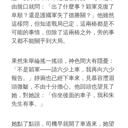
由脫口就問：「出了什麼事？穎軍克復了
阜順？還是護國軍失了德勝關？」他雖然
這樣問，但知道戰局已定，這兩樁都是不
可能的事情，但除了這兩樁之外，旁的事
又都不能關乎到大局。
果然朱舉綸搖一搖頭，神色間大有隱憂：
「不是穎軍——請六少上車，我再向六少
報告。」靜琬也已經下車來，見慕容灃眉
頭微皺，不由十分擔心。他回頭也望見了
她，對她說：「你坐後面的車子，我和朱
先生有事。」
她點了點頭，司機早就開了車過來，她望