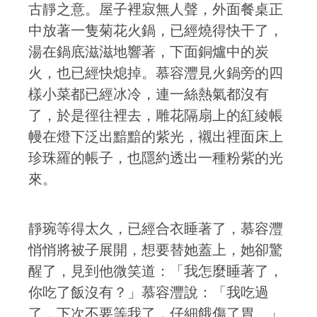
古靜之意。屋子裡寂無人聲，外面餐桌正
中放著一隻菊花火鍋，已經燒得快干了，
湯在鍋底滋滋地響著，下面銅爐中的炭
火，也已經快熄掉。慕容灃見火鍋旁的四
樣小菜都已經冰冷，連一絲熱氣都沒有
了，於是徑往裡去，雕花隔扇上的紅綾帳
幔在燈下泛出黯黯的紫光，襯出裡面床上
珍珠羅的帳子，也隱約透出一種粉紫的光
來。
靜琬等得太久，已經合衣睡著了，慕容灃
悄悄將被子展開，想要替她蓋上，她卻驚
醒了，見到他微笑道：「我怎麼睡著了，
你吃了飯沒有？」慕容灃說：「我吃過
了，下次不要等我了，仔細餓傷了胃。」