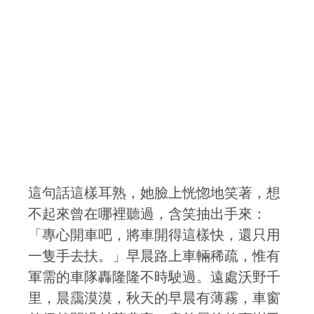
這句話這樣耳熟，她臉上恍惚地笑著，想
不起來曾在哪裡聽過，含笑抽出手來：
「專心開車吧，將車開得這樣快，還只用
一隻手去扶。」早晨路上車輛稀疏，惟有
軍需的車隊轟隆隆不時駛過。遠處沃野千
里，晨靄漠漠，秋天的早晨有薄霧，車窗