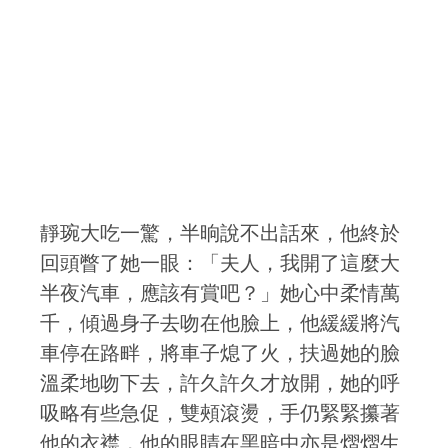
靜琬大吃一驚，半晌說不出話來，他終於
回頭瞥了她一眼：「夫人，我開了這麼大
半夜汽車，應該有賞吧？」她心中柔情萬
千，傾過身子去吻在他臉上，他緩緩將汽
車停在路畔，將車子熄了火，扶過她的臉
溫柔地吻下去，許久許久才放開，她的呼
吸略有些急促，雙頰滾燙，手仍緊緊攥著
他的衣襟，他的眼睛在黑暗中亦是熠熠生