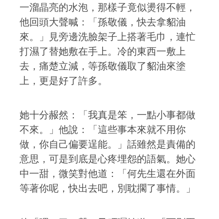
一溜晶亮的水泡，那樣子竟似燙得不輕，
他回頭大聲喊：「孫敬儀，快去拿貂油
來。」見旁邊洗臉架子上搭著毛巾，連忙
打濕了替她敷在手上。冷的東西一敷上
去，痛楚立減，等孫敬儀取了貂油來塗
上，更是好了許多。
她十分赧然：「我真是笨，一點小事都做
不來。」他說：「這些事本來就不用你
做，你自己偏要逞能。」話雖然是責備的
意思，可是到底是心疼埋怨的語氣。她心
中一甜，微笑對他道：「何先生還在外面
等著你呢，快出去吧，別耽擱了事情。」