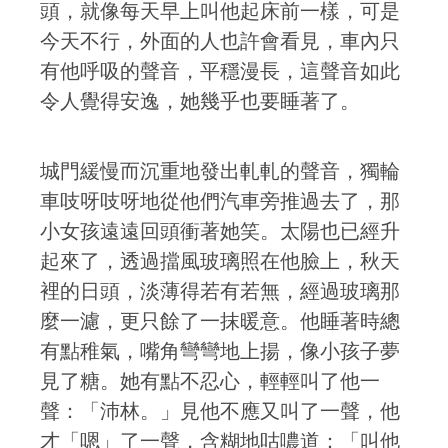
頭，就像每天早上叫他起床前一樣，可是
今天不行，外面的人也許會看見，車內只
有他呼吸的聲音，平穩漫長，這聲音如此
令人覺得安逸，她幾乎也要睡著了。
城門緩慢而沉重地發出軋軋的聲音，獨輪
車吱呀吱呀地從他們汽車旁推過去了，那
小女孩遠遠回頭衝著她笑。太陽也已經升
起來了，透過擋風玻璃照在他臉上，秋天
裡的日頭，淡薄得若有若無，經過玻璃那
麼一濾，更只餘了一抹暖意。他睡著時總
有點稚氣，嘴角彎彎地上揚，像小孩子夢
見了糖。她有點不忍心，輕輕叫了他一
聲：「沛林。」見他不應又叫了一聲，他
才「嗯」了一聲，含糊地咕噥道：「叫他