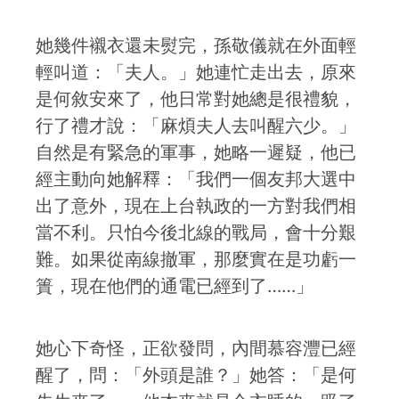
她幾件襯衣還未熨完，孫敬儀就在外面輕
輕叫道：「夫人。」她連忙走出去，原來
是何敘安來了，他日常對她總是很禮貌，
行了禮才說：「麻煩夫人去叫醒六少。」
自然是有緊急的軍事，她略一遲疑，他已
經主動向她解釋：「我們一個友邦大選中
出了意外，現在上台執政的一方對我們相
當不利。只怕今後北線的戰局，會十分艱
難。如果從南線撤軍，那麼實在是功虧一
簣，現在他們的通電已經到了……」
她心下奇怪，正欲發問，內間慕容灃已經
醒了，問：「外頭是誰？」她答：「是何