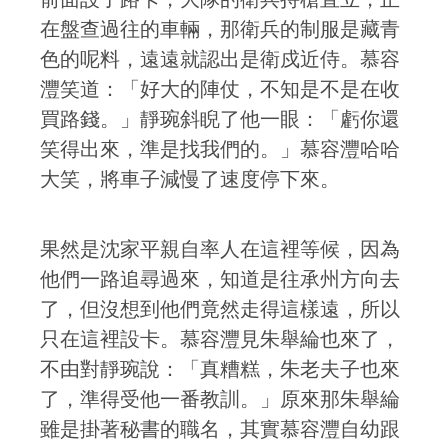
在盤查過往的車輛，那衛兵的制服是藏青
色的呢料，遠遠就認出是衛戍近侍。慕容
灃笑道：「好大的陣仗，不知是不是在收
買路錢。」靜琬斜睨了他一眼：「虧你還
笑得出來，準是找我們的。」慕容灃哈哈
大笑，將車子減慢了速度停下來。
果然是沈家平親自率人在這裡等候，因為
他們一路追尋過來，知道是往承州方向去
了，但沒想到他們竟然走得這樣遠，所以
只在這裡設卡。慕容灃見朱舉綸也來了，
不由對靜琬說：「真糟糕，朱老夫子也來
了，準得受他一番教訓。」原來那朱舉綸
雖是掛著秘書的職名，其實慕容灃自幼跟