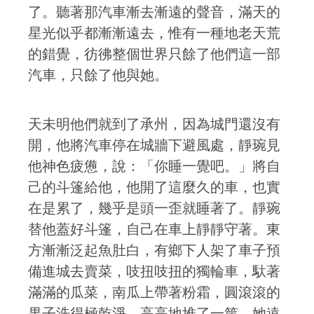
了。聽著那汽車漸去漸遠的聲音，滿天的
星光似乎都漸漸遠去，惟有一種地老天荒
的錯覺，彷彿整個世界只餘了他們這一部
汽車，只餘了他與她。
天未明他們就到了承州，因為城門還沒有
開，他將汽車停在城牆下避風處，靜琬見
他神色疲憊，說：「你睡一覺吧。」將自
己的斗篷給他，他開了這麼久的車，也實
在是累了，幾乎是頭一歪就睡著了。靜琬
替他蓋好斗篷，自己在車上靜靜守著。東
方漸漸泛起魚肚白，有鄉下人架了車子預
備進城去賣菜，吱扭吱扭的獨輪車，馱著
滿滿的瓜菜，南瓜上帶著粉霜，圓滾滾的
果子洗得極乾淨，高高地堆了一筐，她遠