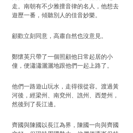
走。南朝有不少雅擅音律的名人，他想去
遊歷一番，傾聽別人的佳音妙樂。
顧歡立刻同意，高肅自然也沒意見。
鄭懷英只帶了一個照顧他日常起居的小
僮，便瀟瀟灑灑地跟他們一起上路了。
他們一路遊山玩水，走得很從容。渡過黃
河後，經梁州、南兗州、譙州、西楚州，
然後到了長江邊。
齊國與陳國以長江為界，陳國一向與齊國