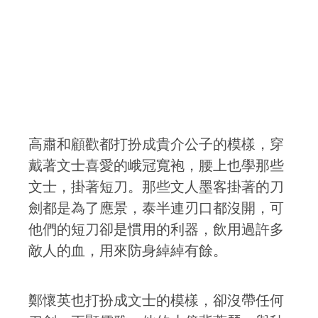
高肅和顧歡都打扮成貴介公子的模樣，穿
戴著文士喜愛的峨冠寬袍，腰上也學那些
文士，掛著短刀。那些文人墨客掛著的刀
劍都是為了應景，泰半連刃口都沒開，可
他們的短刀卻是慣用的利器，飲用過許多
敵人的血，用來防身綽綽有餘。
鄭懷英也打扮成文士的模樣，卻沒帶任何