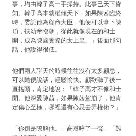
事，均由韓子高一手操持。此事已天下皆
知。韓子高本就權傾天下，如果陳茜臨終
時，委託他為顧命大臣，他便可以拿下陳
瑣，扶幼帝臨朝，從此就像現在的和士
開，成為陳國實際的太上皇。」後面那句
話，他說得很低。
他們兩人聊天的時候往往沒有太多顧忌，
可以隨便說話，輕鬆愉快。顧歡聽了後一
直搖頭，肯定地說：「韓子高才不像和士
開。他深愛陳茜，如果陳茜駕崩了，他肯
定傷心至極，哪裡還有心思去弄權術？」
「你倒是瞭解他。」高肅哼了一聲。「難