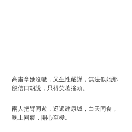
高肅拿她沒轍，又生性嚴謹，無法似她那
般信口胡說，只得笑著搖頭。
兩人把臂同遊，逛遍建康城，白天同食，
晚上同寢，開心至極。