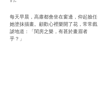
每天早晨，高肅都會坐在窗邊，仰起臉任
她塗抹描畫。顧歡心裡樂開了花，常常戲
謔地道：「閨房之樂，有甚於畫眉者
乎？」