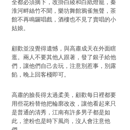
全都必須摘下，改掛白綾和白紙燈籠，秦
淮河畔絲竹不聞，樂坊舞館鴉雀無聲，茶
館不再鳴鑼唱戲，酒樓也不見了賣唱的小
姑娘。
顧歡並沒覺得遺憾，與高肅成天在外面瞎
逛。兩人不要其他人跟著，發了銀子給他
們，讓他們自己去玩，注意別惹事，別露
餡，晚上回客棧即可。
高肅的臉長得太過柔美，顧歡每日裡都要
用些花粉替他把輪廓改改，讓他看起來只
是普通的清秀，江南有許多男子都是如
此，塗粉也是時下風尚，沒人會注意他
們。