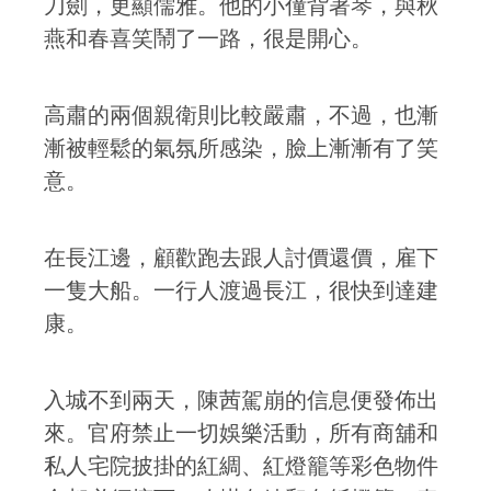
刀劍，更顯儒雅。他的小僮背著琴，與秋
燕和春喜笑鬧了一路，很是開心。
高肅的兩個親衛則比較嚴肅，不過，也漸
漸被輕鬆的氣氛所感染，臉上漸漸有了笑
意。
在長江邊，顧歡跑去跟人討價還價，雇下
一隻大船。一行人渡過長江，很快到達建
康。
入城不到兩天，陳茜駕崩的信息便發佈出
來。官府禁止一切娛樂活動，所有商舖和
私人宅院披掛的紅綢、紅燈籠等彩色物件