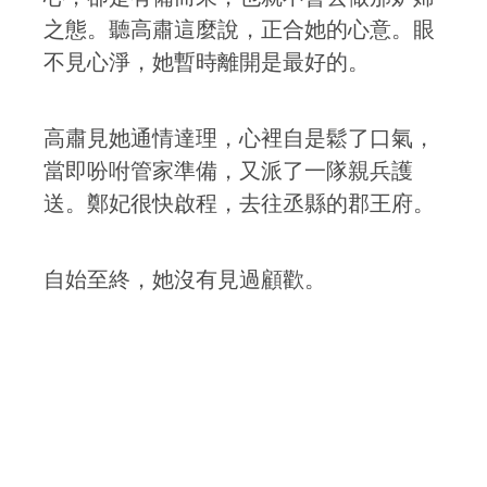
之態。聽高肅這麼說，正合她的心意。眼
不見心淨，她暫時離開是最好的。
高肅見她通情達理，心裡自是鬆了口氣，
當即吩咐管家準備，又派了一隊親兵護
送。鄭妃很快啟程，去往丞縣的郡王府。
自始至終，她沒有見過顧歡。