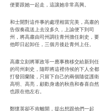
便要跟她一起走，這讓她非常高興。
和士開對這件事的處理相當完美，高肅的
告假奏疏送上去沒多久，上諭便下到司
州，將高肅由司州調往青州擔任刺史，要
他即日起卸任，三個月後赴青州上任。
高肅立刻將軍政等一應事務移交給新到任
的司州刺史，隨即將這裡侍候的下人全都
打發回蘭陵，只留下自己的兩個隨從護衛
高明、高亮，顧歡身邊的秋燕和春喜自然
也跟在他左右。
鄭懷英卻不肯離開，提出想跟他們一起