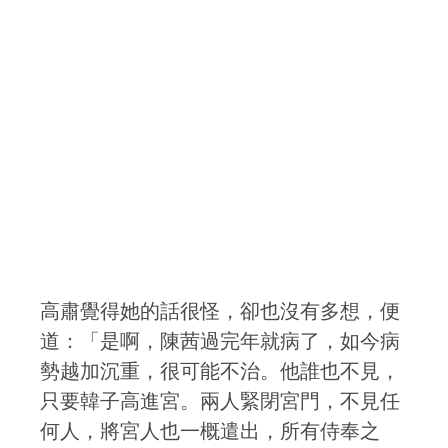
高肅覺得她的話很怪，卻也沒有多想，便
道：「是啊，陳茜過完年就病了，如今病
勢越加沉重，很可能不治。他誰也不見，
只要韓子高進宮。兩人緊閉宮門，不見任
何人，將宮人也一概遣出，所有侍奉之