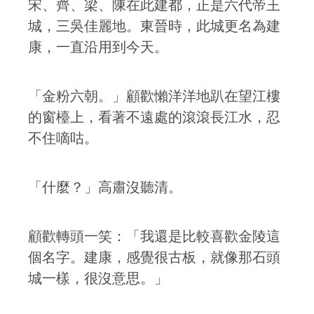
宋、齊、梁、陳在此建都，正是六代帝王
城，三吳佳麗地。東晉時，此城更名為建
康，一直沿用到今天。
「金粉六朝。」顧歡懶洋洋地趴在望江樓
的窗檯上，看著不遠處的滾滾長江水，忍
不住嘀咕。
「什麼？」高肅沒聽清。
顧歡轉頭一笑：「我還是比較喜歡金陵這
個名字。建康，感覺很古板，就像那石頭
城一樣，很沒意思。」