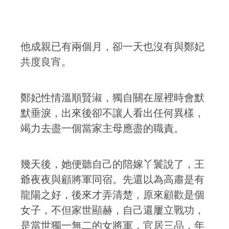
他成親已有兩個月，卻一天也沒有與鄭妃
共度良宵。
鄭妃性情溫順賢淑，獨自關在屋裡時會默
默垂淚，出來後卻不讓人看出任何異樣，
竭力去盡一個當家主母應盡的職責。
幾天後，她便聽自己的陪嫁丫鬟說了，王
爺夜夜與顧將軍同宿。先還以為高肅是有
龍陽之好，後來才弄清楚，原來顧歡是個
女子，不但家世顯赫，自己還屢立戰功，
是當世獨一無二的女將軍，官居三品，年