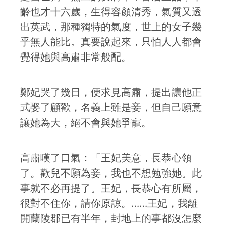
齡也才十六歲，生得容顏清秀，氣質又透
出英武，那種獨特的氣度，世上的女子幾
乎無人能比。真要說起來，只怕人人都會
覺得她與高肅非常般配。
鄭妃哭了幾日，便求見高肅，提出讓他正
式娶了顧歡，名義上雖是妾，但自己願意
讓她為大，絕不會與她爭寵。
高肅嘆了口氣：「王妃美意，長恭心領
了。歡兒不願為妾，我也不想勉強她。此
事就不必再提了。王妃，長恭心有所屬，
很對不住你，請你原諒。……王妃，我離
開蘭陵郡已有半年，封地上的事都沒怎麼