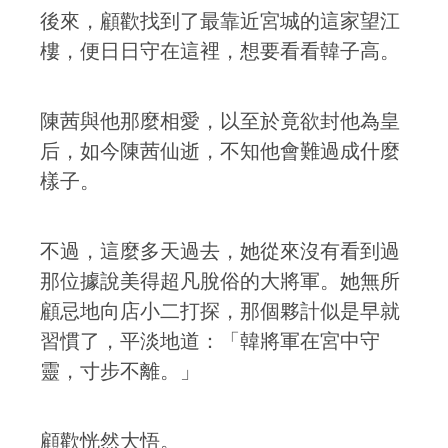
後來，顧歡找到了最靠近宮城的這家望江
樓，便日日守在這裡，想要看看韓子高。
陳茜與他那麼相愛，以至於竟欲封他為皇
后，如今陳茜仙逝，不知他會難過成什麼
樣子。
不過，這麼多天過去，她從來沒有看到過
那位據說美得超凡脫俗的大將軍。她無所
顧忌地向店小二打探，那個夥計似是早就
習慣了，平淡地道：「韓將軍在宮中守
靈，寸步不離。」
顧歡恍然大悟。