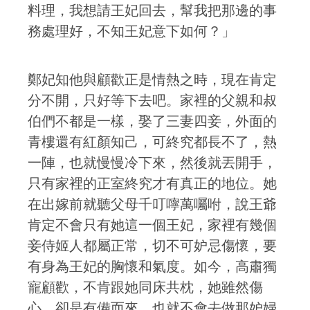
料理，我想請王妃回去，幫我把那邊的事
務處理好，不知王妃意下如何？」
鄭妃知他與顧歡正是情熱之時，現在肯定
分不開，只好等下去吧。家裡的父親和叔
伯們不都是一樣，娶了三妻四妾，外面的
青樓還有紅顏知己，可終究都長不了，熱
一陣，也就慢慢冷下來，然後就丟開手，
只有家裡的正室終究才有真正的地位。她
在出嫁前就聽父母千叮嚀萬囑咐，說王爺
肯定不會只有她這一個王妃，家裡有幾個
妾侍姬人都屬正常，切不可妒忌傷懷，要
有身為王妃的胸懷和氣度。如今，高肅獨
寵顧歡，不肯跟她同床共枕，她雖然傷
心，卻是有備而來，也就不會去做那妒婦