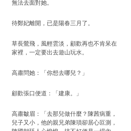
無法去面對她。
待鄭妃離開，已是陽春三月了。
草長鶯飛，風輕雲淡，顧歡再也不肯呆在
家裡，一定要出去遊山玩水。
高肅問她：「你想去哪兒？」
顧歡張口便道：「建康。」
高肅皺眉：「去那兒做什麼？陳茜病重，
兒子又小，他的親兄弟陳瑣卻居心叵測，