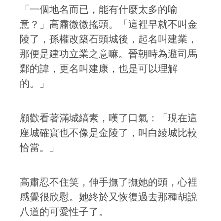
「一個地名而已，能有什麼太多的喻
意？」高肅微微搖頭。「這裡早就不叫金
陵了，孫權改築石頭城後，起名叫建業，
那便是建功立業之意嘛。晉朝時為避司馬
鄴的諱，更名叫建康，也是可以理解
的。」
顧歡看著滿城縞素，嘆了口氣：「現在這
座城確實也不像是金陵了，叫白綾城比較
恰當。」
高肅忍不住笑，伸手撫了撫她的頭，心裡
感覺很欣慰。她終於又恢復過去那種胡說
八道的可愛性子了。