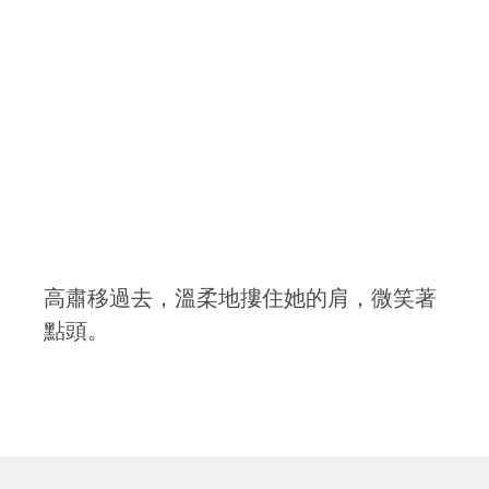
高肅移過去，溫柔地摟住她的肩，微笑著
點頭。