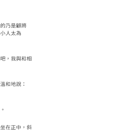
的乃是顧將
讓小人太為
吧，我與和相
溫和地說：
。
坐在正中，斜