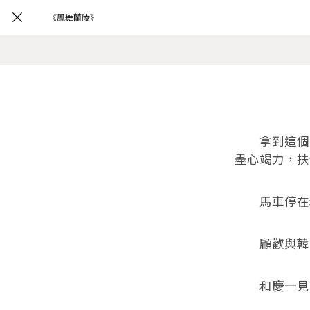
《鳳舞蘭陵》
拿到這個護
盡心竭力，扶
馬車停在和
顧歡與韓子
和慶一見韓