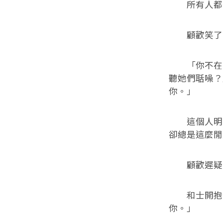
所有人都齊
顧歡笑了，
「你不在，
聽她們聒噪？
你。」
這個人明明
卻總是這麼閒
顧歡遲疑一
和士開抱住
你。」