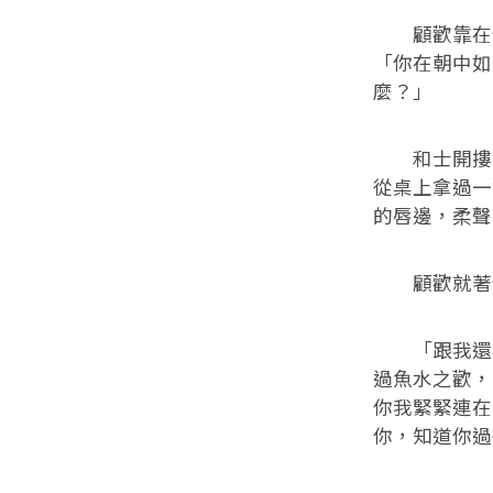
顧歡靠在他
「你在朝中如
麼？」
和士開摟著
從桌上拿過一
的唇邊，柔聲
顧歡就著他
「跟我還客
過魚水之歡，
你我緊緊連在
你，知道你過