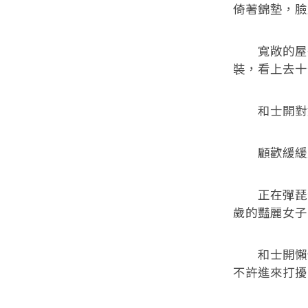
倚著錦墊，臉
寬敞的屋子
裝，看上去十
和士開對她
顧歡緩緩走
正在彈琵琶
歲的豔麗女子
和士開懶懶
不許進來打擾