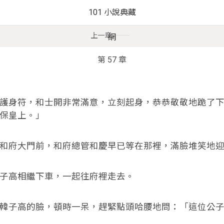
101 小說典藏
上一章
網
第 57 章
身符，和士開非常滿意，立刻起身，恭恭敬敬地跪了下
保皇上。」
府大門前，和府總管和慶早已等在那裡，滿臉堆笑地迎
高相繼下車，一起往府裡走去。
子高的臉，頓時一呆，趕緊點頭哈腰地問：「這位公子