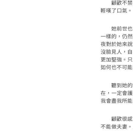
顧歡不禁回
輕嘆了口氣。
她前世也不
一樣的，仍然
夜對於她來說
沒臉見人，自
更加堅強。只
如何也不可能
聽到她的嘆
在，一定會護
我會盡我所能
顧歡很感動
不能做夫妻。