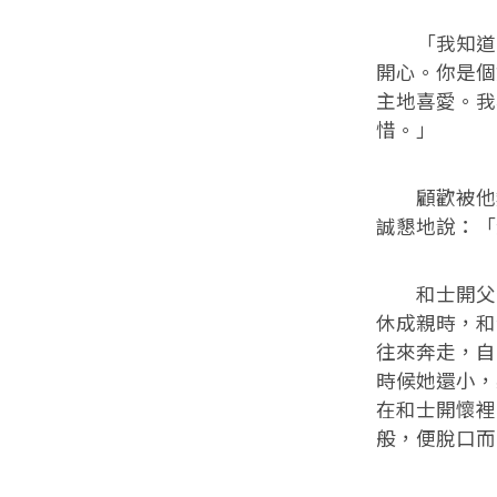
「我知道，
開心。你是個
主地喜愛。我
惜。」
顧歡被他熱
誠懇地說：「
和士開父母
休成親時，和
往來奔走，自
時候她還小，
在和士開懷裡
般，便脫口而