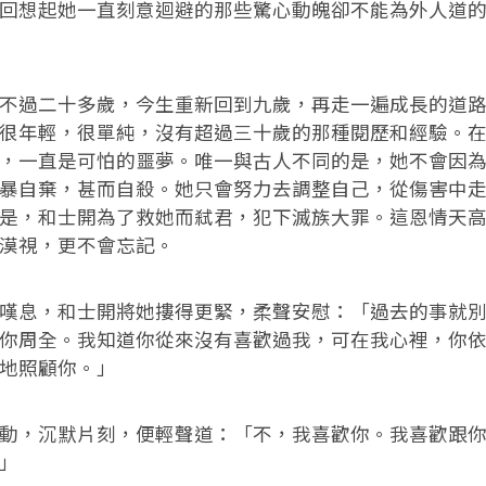
想起她一直刻意迴避的那些驚心動魄卻不能為外人道的
過二十多歲，今生重新回到九歲，再走一遍成長的道路
很年輕，很單純，沒有超過三十歲的那種閱歷和經驗。
，一直是可怕的噩夢。唯一與古人不同的是，她不會因
暴自棄，甚而自殺。她只會努力去調整自己，從傷害中
是，和士開為了救她而弒君，犯下滅族大罪。這恩情天
漠視，更不會忘記。
息，和士開將她摟得更緊，柔聲安慰：「過去的事就別
你周全。我知道你從來沒有喜歡過我，可在我心裡，你
地照顧你。」
，沉默片刻，便輕聲道：「不，我喜歡你。我喜歡跟你
」