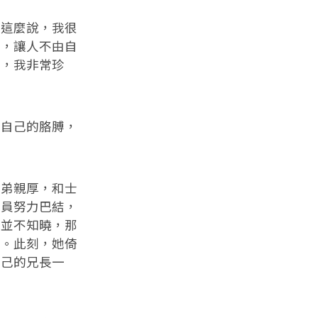
這麼說，我很
子，讓人不由自
覺，我非常珍
自己的胳膊，
弟親厚，和士
大員努力巴結，
卻並不知曉，那
事。此刻，她倚
自己的兄長一