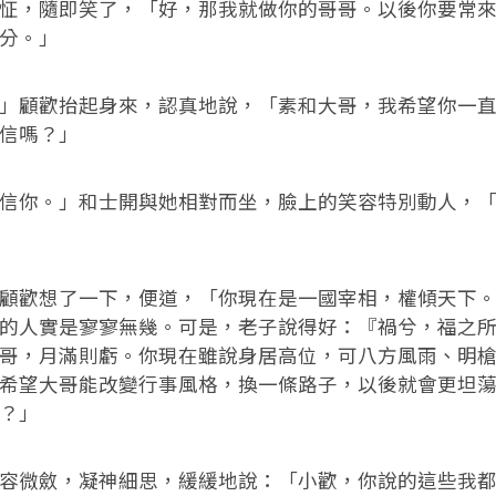
，隨即笑了，「好，那我就做你的哥哥。以後你要常來
分。」
顧歡抬起身來，認真地說，「素和大哥，我希望你一直
信嗎？」
你。」和士開與她相對而坐，臉上的笑容特別動人，「
歡想了一下，便道，「你現在是一國宰相，權傾天下。
的人實是寥寥無幾。可是，老子說得好：『禍兮，福之
哥，月滿則虧。你現在雖說身居高位，可八方風雨、明
希望大哥能改變行事風格，換一條路子，以後就會更坦
？」
微斂，凝神細思，緩緩地說：「小歡，你說的這些我都