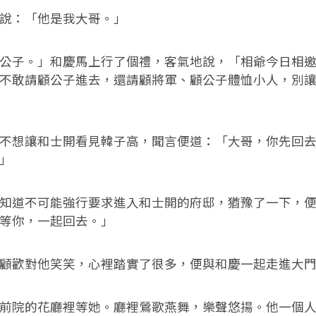
：「他是我大哥。」
子。」和慶馬上行了個禮，客氣地說，「相爺今日相邀
不敢請顧公子進去，還請顧將軍、顧公子體恤小人，別
想讓和士開看見韓子高，聞言便道：「大哥，你先回去
」
道不可能強行要求進入和士開的府邸，猶豫了一下，便
等你，一起回去。」
歡對他笑笑，心裡踏實了很多，便與和慶一起走進大門
院的花廳裡等她。廳裡鶯歌燕舞，樂聲悠揚。他一個人