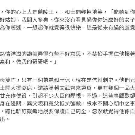
你的心上人是蘭陵王。」和士開輕輕地笑，「能聽到你
好姑娘。我閱人多矣，從來沒有看見過像你這麼好的女
為你著迷，一想起你就覺得很快樂。這是從未有過的感
情洋溢的讚美弄得有些不好意思，不禁抬手握住他摟著
素和，做我的哥哥吧。」
雙亡，只有一個弟弟和士休，現在是信州刺史。他們兄
士開大擺宴席，邀請滿朝文武齊來道賀，更有幾個一品
甘充作僕役，引起不少大臣的鄙視。不過，這些事顧歡
身在邊關，與父親和義父抵抗強敵，根本不關心朝中之
，聽他斬釘截鐵地說要保護自己周全，忽然就覺得他像
出。