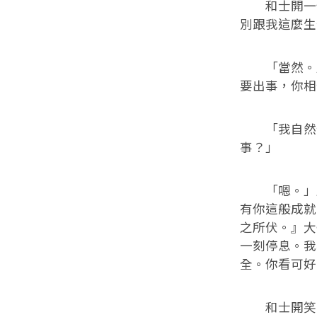
和士開一怔
別跟我這麼生
「當然。」
要出事，你相
「我自然信
事？」
「嗯。」顧
有你這般成就
之所伏。』大
一刻停息。我
全。你看可好
和士開笑容