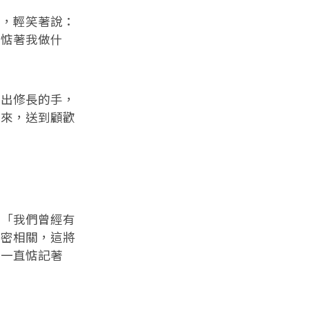
，輕笑著說：
，惦著我做什
出修長的手，
起來，送到顧歡
」
「我們曾經有
緊密相關，這將
我一直惦記著