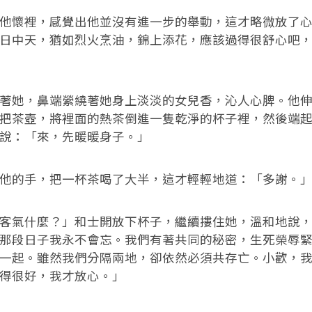
懷裡，感覺出他並沒有進一步的舉動，這才略微放了心
日中天，猶如烈火烹油，錦上添花，應該過得很舒心吧
她，鼻端縈繞著她身上淡淡的女兒香，沁人心脾。他伸
把茶壺，將裡面的熱茶倒進一隻乾淨的杯子裡，然後端
說：「來，先暖暖身子。」
的手，把一杯茶喝了大半，這才輕輕地道：「多謝。
氣什麼？」和士開放下杯子，繼續摟住她，溫和地說，
那段日子我永不會忘。我們有著共同的秘密，生死榮辱
一起。雖然我們分隔兩地，卻依然必須共存亡。小歡，
得很好，我才放心。」