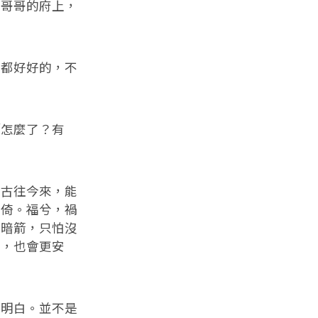
哥哥的府上，
都好好的，不
怎麼了？有
古往今來，能
所倚。福兮，禍
槍暗箭，只怕沒
蕩，也會更安
明白。並不是