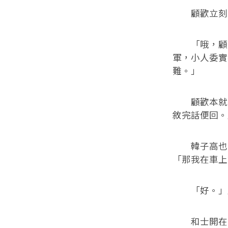
顧歡立刻說
「哦，顧公
軍，小人委實
難。」
顧歡本就不
敘完話便回。
韓子高也知
「那我在車上
「好。」顧
和士開在前