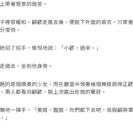
上帶著愜意的微笑。
裡很暖和，顧歡走進去後，便脫下外面的裘衣，只穿著
分俊俏。
招了招手，愉悅地說：「小歡，過來。」
過去，坐到他身旁。
的是個嬌美的少女，而在廳當中領著幾個舞姬跳得正歡
。兩人都看向顧歡，臉上流露出些微的驚訝。
地一揮手，「美姬，豔娘，你們都下去吧。我與顧將軍
。」