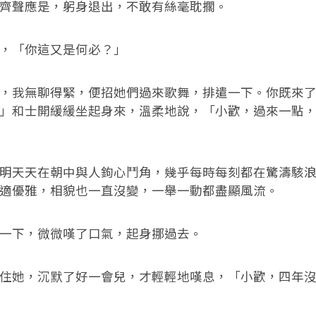
聲應是，躬身退出，不敢有絲毫耽擱。
「你這又是何必？」
我無聊得緊，便招她們過來歌舞，排遣一下。你既來了
」和士開緩緩坐起身來，溫柔地說，「小歡，過來一點
天天在朝中與人鉤心鬥角，幾乎每時每刻都在驚濤駭浪
適優雅，相貌也一直沒變，一舉一動都盡顯風流。
下，微微嘆了口氣，起身挪過去。
她，沉默了好一會兒，才輕輕地嘆息，「小歡，四年沒