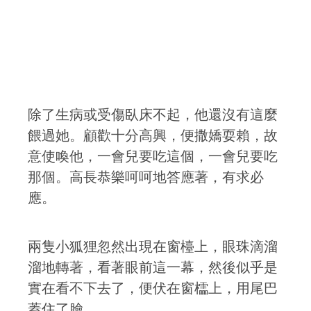
除了生病或受傷臥床不起，他還沒有這麼
餵過她。顧歡十分高興，便撒嬌耍賴，故
意使喚他，一會兒要吃這個，一會兒要吃
那個。高長恭樂呵呵地答應著，有求必
應。
兩隻小狐狸忽然出現在窗檯上，眼珠滴溜
溜地轉著，看著眼前這一幕，然後似乎是
實在看不下去了，便伏在窗櫺上，用尾巴
蓋住了臉。