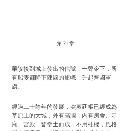
第 71 章
華皎接到城上發出的信號，一聲令下，所
有船隻都降下陳國的旗幟，升起齊國軍
旗。
經過二十餘年的發展，突厥廷帳已經成為
草原上的大城，外有高牆，內有房舍、寺
廟、宮殿，皆壘土而成，不用柱樑，風格