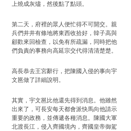
上燒成灰燼，然後點了點頭。
第二天，府裡的眾人便忙得不可開交。親
兵們井井有條地將東西收拾好，韓子高與
顧歡來回檢查，以免有所疏漏，同時把他
們負責的事務向高延宗交代得清清楚楚。
高長恭去王宮辭行，把陳國入侵的事向宇
文邕做了詳細說明。
其實，宇文邕比他還先得到消息。他雖然
出來了，可長安每天都會派快馬向他請示
重要的政務，並傳遞各種消息。陳國大軍
北渡長江，侵入齊國境內，齊國皇帝御駕