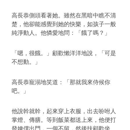
高長恭側頭看著她。雖然在黑暗中瞧不清
楚，他卻能感覺到她的快樂，如孩子一般
純淨動人。他憐愛地問：「餓了嗎？」
「嗯，很餓。」顧歡懶洋洋地說，「可是
不想動。」
高長恭寵溺地笑道：「那就我來侍候你
吧。」
他說幹就幹，起來穿上衣服，出去吩咐人
掌燈、傳膳。等到飯菜都送上來，他便打
發婢僕出門，一個不留，然後扶顧歡坐