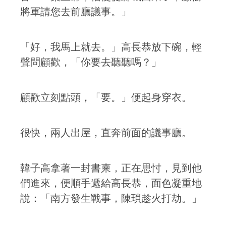
將軍請您去前廳議事。」
「好，我馬上就去。」高長恭放下碗，輕
聲問顧歡，「你要去聽聽嗎？」
顧歡立刻點頭，「要。」便起身穿衣。
很快，兩人出屋，直奔前面的議事廳。
韓子高拿著一封書柬，正在思忖，見到他
們進來，便順手遞給高長恭，面色凝重地
說：「南方發生戰事，陳瑣趁火打劫。」