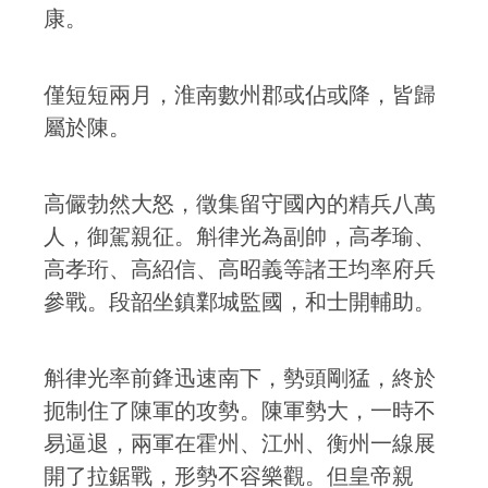
康。
僅短短兩月，淮南數州郡或佔或降，皆歸
屬於陳。
高儼勃然大怒，徵集留守國內的精兵八萬
人，御駕親征。斛律光為副帥，高孝瑜、
高孝珩、高紹信、高昭義等諸王均率府兵
參戰。段韶坐鎮鄴城監國，和士開輔助。
斛律光率前鋒迅速南下，勢頭剛猛，終於
扼制住了陳軍的攻勢。陳軍勢大，一時不
易逼退，兩軍在霍州、江州、衡州一線展
開了拉鋸戰，形勢不容樂觀。但皇帝親