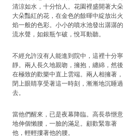
清涼如水，十分怡人。花園裡盛開著大朵
大朵豔紅的花，在金色的餘暉中綻放出火
焰一般的色彩。小小的噴水池發出潺潺的
流水聲，如銀瓶乍破，悅耳動聽。
不經允許沒有人能進到院中，這裡十分寧
靜。兩人長久地親吻，擁抱，纏綿，然後
在極致的歡樂中直上雲端。兩人相擁著，
閉上眼睛享受著這一時刻，漸漸地沉睡過
去。
當他們醒來，已是夜幕降臨。高長恭愜意
地伸個懶腰，一臉的滿足。顧歡緊靠著
他，輕輕摟著他的腰。