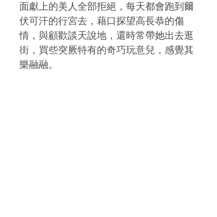
面獻上的美人全部拒絕，每天都會跑到爾
伏可汗的行宮去，藉口探望高長恭的傷
情，與顧歡談天說地，還時常帶她出去逛
街，買些突厥特有的奇巧玩意兒，感覺其
樂融融。