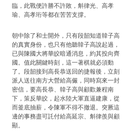
臨，此戰便許勝不許敗，斛律光、高孝
瑜、高孝珩等都在苦苦支撐。
朝中除了和士開外，只有段韶知道韓子高
的真實身份，也只有他聽韓子高說起過，
已與陳國大將華皎暗通消息，約其投向齊
國。值此關鍵時刻，這一著棋就必須動
了。段韶接到高長恭送回的捷報後，立刻
派人送往南方大營給高儼，同時寫來一封
密信，要高長恭、韓子高與顧歡兼程南
下，策反華皎，起水陸大軍直逼建康，從
而釜底抽薪，令陳軍不得不撤退。突厥這
邊的事務盡可託付給高延宗、斛律羨與顧
顯。