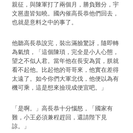
親征，與陳軍打了兩個月，勝負難分，宇
文邕盡皆知曉。國內催高長恭他們回去，
也就是意料之中的事了。
他聽高長恭說完，裝出滿臉驚訝，隨即轉
為氣憤，「這個陳瑣，完全是小人心態，
望之不似人君。當年他在長安為質，朕就
看不起他。比起他的哥哥來，他實在差得
太遠了。如今你們大軍北伐，他便以為有
機可乘，這是想來撿現成便宜吧。」
「是啊。」高長恭十分惱怒，「國家有
難，小王必須兼程趕回，還請陛下見
諒。」