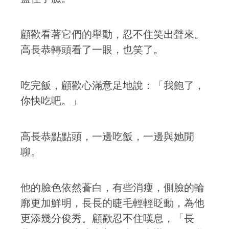
顧歡看著它們的舉動，忍不住笑出聲來。
高長恭轉頭看了一眼，也笑了。
吃完飯，顧歡心滿意足地說：「我飽了，
你快吃吧。」
高長恭點點頭，一邊吃飯，一邊與她閒
聊。
他的臉色依然蒼白，有些消瘦，側臉的輪
廓更加鮮明，長長的睫毛輕輕眨動，為他
更添幾分俊秀。顧歡忍不住嘆息，「長