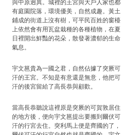
與中原迥異。城裡的王宮與大戶人家也都
有庭園院落，環境優美，自然成趣。黃土
鋪成的街道上沒有樹，可平民百姓的窗檯
上依然會有用瓦盆栽種的各種植物，在夏
日裡開出鮮豔的花朵，散發著濃郁的生命
氣息。
宇文邕貴為一國之君，自然佔據了突厥可
汗的王宮。不知是有意還是無意，他把可
汗的後宮留給了高長恭與顧歡。
當高長恭聽說這裡原是突厥的可賀敦居住
的地方後，便向宇文邕提出要搬到爾伏可
汗的行宮去住。突利馬上便是齊國的了，
爾伏可汗的行宮自然也就是齊國的。宇文