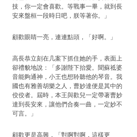
技，你一定會喜歡。等戰事一畢，就到長
安來盤桓一段時日吧，朕等著你。」
顧歡眼睛一亮，連連點頭，「好啊。」
高長恭立刻在几案下抓住她的手，表面上
卻禮貌地說：「多謝陛下抬愛。聞蘇祗婆
音能夠通神，小王也想聆聽他的琴音。我
國也有雅善胡樂之人，曹妙達便是其中的
佼佼者。屆時，本王與歡兒一定帶著曹妙
達到長安來，讓他們合奏一曲，一定妙不
可言。」
顧歡更是高興，「對啊對啊，這樣更