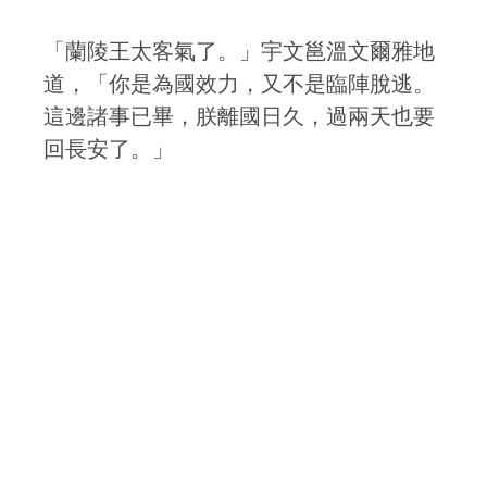
「蘭陵王太客氣了。」宇文邕溫文爾雅地
道，「你是為國效力，又不是臨陣脫逃。
這邊諸事已畢，朕離國日久，過兩天也要
回長安了。」