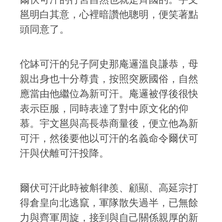
邕明白其意，心裡暗讚他聰明，便笑著點
頭同意了。
佗缽可汗的兒子阿史那庵邏溫良謙恭，母
親出身也十分尊貴，按照突厥國俗，自然
應當由他繼位為新可汗。庵邏被俘後很快
表示臣服，同時表達了對中原文化的仰
慕。宇文邕與高長恭商量後，便立他為新
可汗，然後要他以可汗的名義命令爾伏可
汗與伏離可汗投降。
爾伏可汗此時被斛律羨、顧顯、高延宗打
得倉皇向北逃竄，軍隊散失過半，已無餘
力與齊軍周旋，接到與自己關係親厚的新