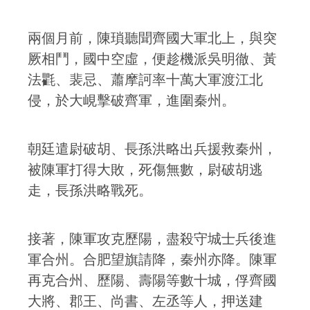
兩個月前，陳瑣聽聞齊國大軍北上，與突
厥相鬥，國中空虛，便趁機派吳明徹、黃
法氍、裴忌、蕭摩訶率十萬大軍渡江北
侵，於大峴擊破齊軍，進圍秦州。
朝廷遣尉破胡、長孫洪略出兵援救秦州，
被陳軍打得大敗，死傷無數，尉破胡逃
走，長孫洪略戰死。
接著，陳軍攻克歷陽，盡殺守城士兵後進
軍合州。合肥望旗請降，秦州亦降。陳軍
再克合州、歷陽、壽陽等數十城，俘齊國
大將、郡王、尚書、左丞等人，押送建