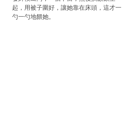
起，用被子圍好，讓她靠在床頭，這才一
勺一勺地餵她。