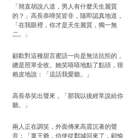
「簡直胡說八道，男人有什麼天生麗質
的？」高長恭啼笑皆非，隨即認真地道，
「在我眼裡，你才是天生麗質，獨一無
二。」
顧歡對這種甜言蜜語一向是無法抗拒的，
總是照單全收。她笑嘻嘻地點了點頭，很
賴皮地說：「這話我愛聽。」
高長恭笑出聲來，「那我以後經常說給你
聽。」
兩人正在調笑，外面傳來高震沉著的聲
音：「稟王爺，信使從鄴城回來了，顧愉