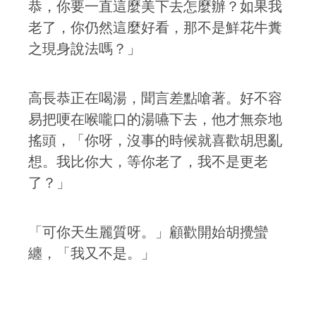
恭，你要一直這麼美下去怎麼辦？如果我
老了，你仍然這麼好看，那不是鮮花牛糞
之現身說法嗎？」
高長恭正在喝湯，聞言差點嗆著。好不容
易把哽在喉嚨口的湯嚥下去，他才無奈地
搖頭，「你呀，沒事的時候就喜歡胡思亂
想。我比你大，等你老了，我不是更老
了？」
「可你天生麗質呀。」顧歡開始胡攪蠻
纏，「我又不是。」