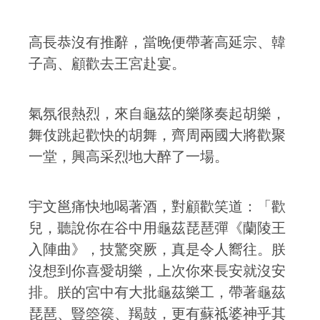
高長恭沒有推辭，當晚便帶著高延宗、韓
子高、顧歡去王宮赴宴。
氣氛很熱烈，來自龜茲的樂隊奏起胡樂，
舞伎跳起歡快的胡舞，齊周兩國大將歡聚
一堂，興高采烈地大醉了一場。
宇文邕痛快地喝著酒，對顧歡笑道：「歡
兒，聽說你在谷中用龜茲琵琶彈《蘭陵王
入陣曲》，技驚突厥，真是令人嚮往。朕
沒想到你喜愛胡樂，上次你來長安就沒安
排。朕的宮中有大批龜茲樂工，帶著龜茲
琵琶、豎箜篌、羯鼓，更有蘇祗婆神乎其