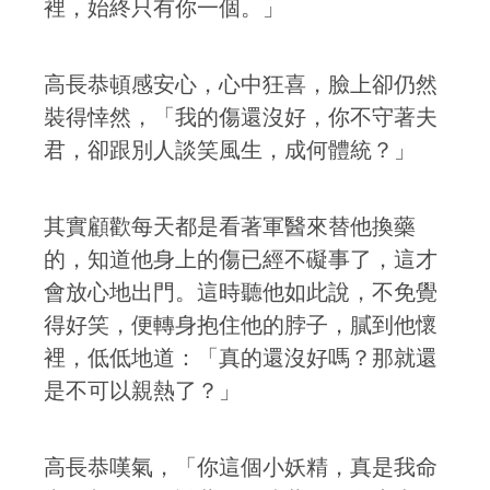
裡，始終只有你一個。」
高長恭頓感安心，心中狂喜，臉上卻仍然
裝得悻然，「我的傷還沒好，你不守著夫
君，卻跟別人談笑風生，成何體統？」
其實顧歡每天都是看著軍醫來替他換藥
的，知道他身上的傷已經不礙事了，這才
會放心地出門。這時聽他如此說，不免覺
得好笑，便轉身抱住他的脖子，膩到他懷
裡，低低地道：「真的還沒好嗎？那就還
是不可以親熱了？」
高長恭嘆氣，「你這個小妖精，真是我命