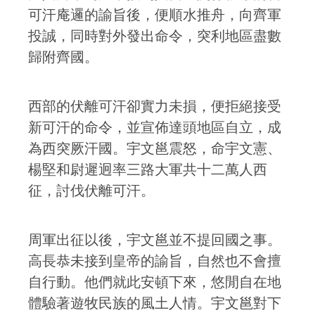
可汗庵邏的諭旨後，便順水推舟，向齊軍
投誠，同時對外發出命令，突利地區盡數
歸附齊國。
西部的伏離可汗卻實力未損，便拒絕接受
新可汗的命令，並宣佈達頭地區自立，成
為西突厥汗國。宇文邕震怒，命宇文憲、
楊堅和尉遲迥率三路大軍共十二萬人西
征，討伐伏離可汗。
周軍出征以後，宇文邕並不提回國之事。
高長恭未接到皇帝的諭旨，自然也不會擅
自行動。他們就此安頓下來，悠閒自在地
體驗著遊牧民族的風土人情。宇文邕對下