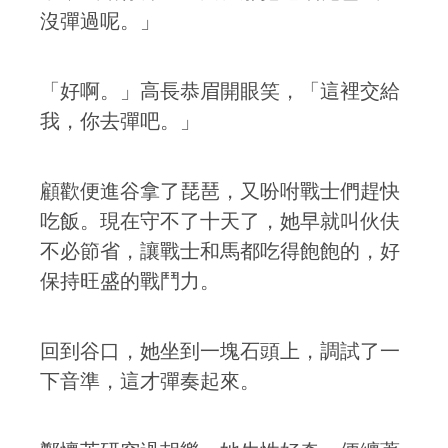
沒彈過呢。」
「好啊。」高長恭眉開眼笑，「這裡交給
我，你去彈吧。」
顧歡便進谷拿了琵琶，又吩咐戰士們趕快
吃飯。現在守不了十天了，她早就叫伙伕
不必節省，讓戰士和馬都吃得飽飽的，好
保持旺盛的戰鬥力。
回到谷口，她坐到一塊石頭上，調試了一
下音準，這才彈奏起來。