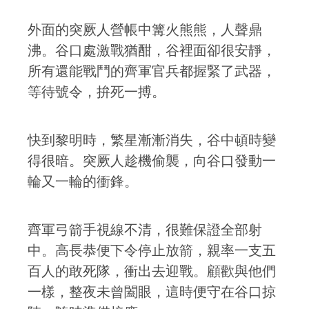
外面的突厥人營帳中篝火熊熊，人聲鼎
沸。谷口處激戰猶酣，谷裡面卻很安靜，
所有還能戰鬥的齊軍官兵都握緊了武器，
等待號令，拚死一搏。
快到黎明時，繁星漸漸消失，谷中頓時變
得很暗。突厥人趁機偷襲，向谷口發動一
輪又一輪的衝鋒。
齊軍弓箭手視線不清，很難保證全部射
中。高長恭便下令停止放箭，親率一支五
百人的敢死隊，衝出去迎戰。顧歡與他們
一樣，整夜未曾闔眼，這時便守在谷口掠