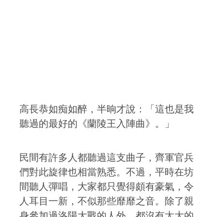
高長恭如痴如醉，半晌才說：「這也是我
聽過的最好的《蘭陵王入陣曲》。」
民間有許多人都聽過這支曲子，齊軍官兵
們對此旋律也相當熟悉。不過，平時在坊
間聽人彈唱，大家都只覺得頗有豪氣，令
人耳目一新，不似那些靡靡之音。除了親
身參加過洛陽大戰的人外，都沒有太大的