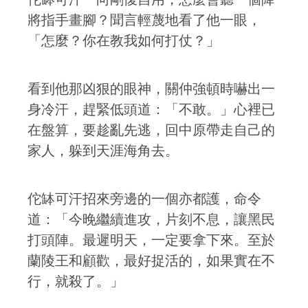
將指手畫腳？聞言輕蔑地看了他一眼，
「怎麼？你在教我如何打仗？」
看到他那凶狠的眼神，關仲強頓時嚇出一
身冷汗，趕緊低頭道：「不敢。」心裡已
在盤算，要趁亂先逃，回中原帶走自己的
家人，躲到天涯海角去。
佗缽可汗招來旁邊的一個亦都護，命令
道：「今晚繼續進攻，片刻不息，讓黑民
打頭陣。最遲明天，一定要拿下來。至於
蘭陵王和顧歡，最好捉活的，如果實在不
行，就殺了。」