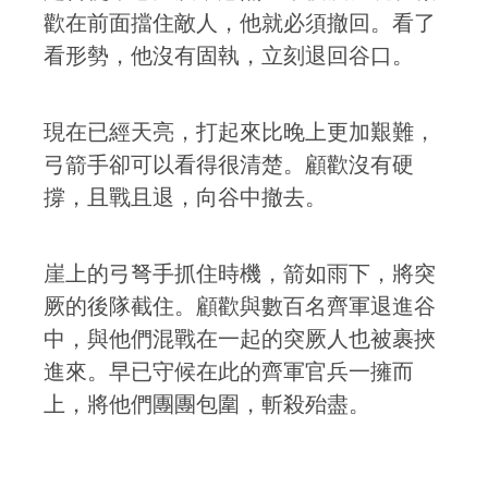
歡在前面擋住敵人，他就必須撤回。看了
看形勢，他沒有固執，立刻退回谷口。
現在已經天亮，打起來比晚上更加艱難，
弓箭手卻可以看得很清楚。顧歡沒有硬
撐，且戰且退，向谷中撤去。
崖上的弓弩手抓住時機，箭如雨下，將突
厥的後隊截住。顧歡與數百名齊軍退進谷
中，與他們混戰在一起的突厥人也被裹挾
進來。早已守候在此的齊軍官兵一擁而
上，將他們團團包圍，斬殺殆盡。