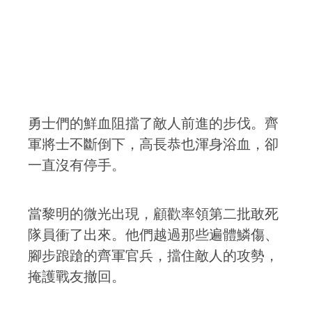
勇士們的鮮血阻擋了敵人前進的步伐。齊
軍將士不斷倒下，高長恭也渾身浴血，卻
一直沒有停手。
當黎明的微光出現，顧歡率領第二批敢死
隊員衝了出來。他們越過那些遍體鱗傷、
腳步踉蹌的齊軍官兵，擋住敵人的攻勢，
掩護戰友撤回。