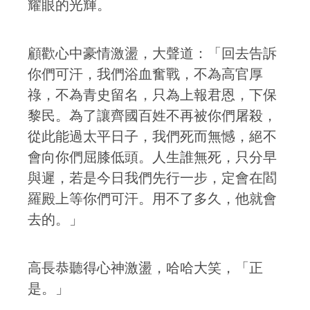
耀眼的光輝。
顧歡心中豪情激盪，大聲道：「回去告訴
你們可汗，我們浴血奮戰，不為高官厚
祿，不為青史留名，只為上報君恩，下保
黎民。為了讓齊國百姓不再被你們屠殺，
從此能過太平日子，我們死而無憾，絕不
會向你們屈膝低頭。人生誰無死，只分早
與遲，若是今日我們先行一步，定會在閻
羅殿上等你們可汗。用不了多久，他就會
去的。」
高長恭聽得心神激盪，哈哈大笑，「正
是。」