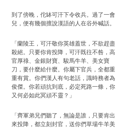
到了傍晚，佗缽可汗下令收兵。過了一會
兒，便有幾個擅說漢語的人在谷外喊話。
「蘭陵王，可汗敬你英雄蓋世，不欲趕盡
殺絕。只要你肯投降，可汗既往不咎，高
官厚祿、金銀財寶、駿馬牛羊、美女寶
刀，要什麼給什麼。你屬下官兵，全都重
重有賞。你們漢人有句老話，識時務者為
俊傑。你若頑抗到底，必定死路一條，你
又何必如此冥頑不靈？」
「齊軍弟兄們聽了，無論是誰，只要肯出
來投降，都立刻封官，送你們草場牛羊美