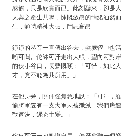
感觸，只是欣賞而已。此刻聽來，卻是人
人與之產生共鳴，慷慨激昂的情緒油然而
生，頓時精神大振，鬥志高昂。
錚錚的琴音一直傳出谷去，突厥營中也清
晰可聞。佗缽可汗走出大帳，望向河對岸
的狹小谷口，長聲慨嘆：「可惜，如此人
才，竟不能為我所用。」
在他身旁，關仲強焦急地說：「可汗，顧
愉將軍還有一支大軍未被殲滅，我們應速
戰速決，遲恐生變。」
佗缽可汗一向剛愎自用，怎麼會聽一個降