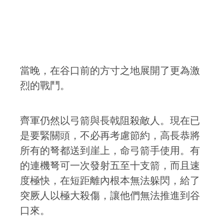
當晚，在谷口前的方寸之地展開了更為激
烈的戰鬥。
齊軍仍然以弓箭與長戟阻殺敵人。現在已
是要緊關頭，不必再考慮節約，高長恭將
所有的弩都送到崖上，命弓箭手使用。有
的連機弩可一次發射五至十支箭，而且速
度極快，在短距離內根本無法躲閃，給了
突厥人以極大殺傷，讓他們無法推進到谷
口來。