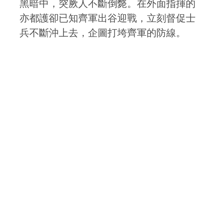
黑暗中，突厥人不斷倒斃。在外面指揮的
亦都護卻已知齊軍出谷迎戰，立刻督促士
兵不斷沖上去，企圖打垮齊軍的防線。