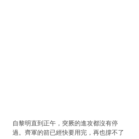
自黎明直到正午，突厥的進攻都沒有停
過。齊軍的箭已經快要用完，再也撐不了