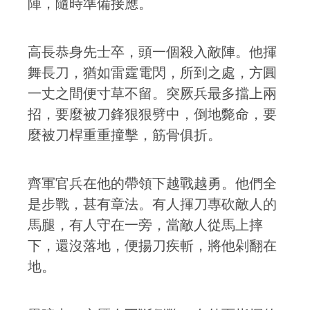
陣，隨時準備接應。
高長恭身先士卒，頭一個殺入敵陣。他揮
舞長刀，猶如雷霆電閃，所到之處，方圓
一丈之間便寸草不留。突厥兵最多擋上兩
招，要麼被刀鋒狠狠劈中，倒地斃命，要
麼被刀桿重重撞擊，筋骨俱折。
齊軍官兵在他的帶領下越戰越勇。他們全
是步戰，甚有章法。有人揮刀專砍敵人的
馬腿，有人守在一旁，當敵人從馬上摔
下，還沒落地，便揚刀疾斬，將他剁翻在
地。