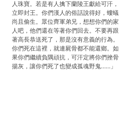
人珠寶。若是有人擒下蘭陵王獻給可汗，
立即封王。你們漢人的俗話說得好，螻蟻
尚且偷生。眾位齊軍弟兄，想想你們的家
人吧，他們還在等著你們回去。不要再跟
著高長恭送死了，那是沒有意義的行為。
你們死在這裡，就連屍骨都不能還鄉。如
果你們繼續負隅頑抗，可汗定將你們挫骨
揚灰，讓你們死了也變成孤魂野鬼……」