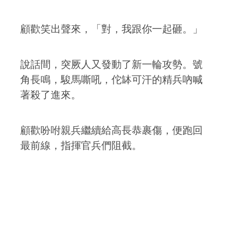
顧歡笑出聲來，「對，我跟你一起砸。」
說話間，突厥人又發動了新一輪攻勢。號
角長鳴，駿馬嘶吼，佗缽可汗的精兵吶喊
著殺了進來。
顧歡吩咐親兵繼續給高長恭裹傷，便跑回
最前線，指揮官兵們阻截。