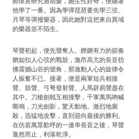
鄭懷英研究過胡樂，她生性好奇，便纏著
他學了一番。因為學彈琵琶要先學三弦、
月琴等彈撥樂器，因此她對這把來自異域
的樂器並不陌生。
琴聲初起，便先聲奪人。鏗鏘有力的節奏
猶如扣人心弦的戰鼓，激昂高亢的長音彷
彿震撼山谷的號角，那激動人心的旋律令
人振奮不已。接著，便是兩軍短兵相接
聲、鼓聲、弓弩發射聲、人馬辟易聲盡在
其中。刀槍劍戟互相撞擊，千軍萬馬吶喊
嘶鳴，刀光劍影，驚天動地。激烈地廝
殺，迅猛地攻擊，直到迎向最後的勝利。
在仿若萬眾歡呼的一連串長音之後，琴聲
戛然而止，利落乾淨。