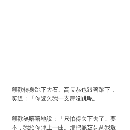
顧歡轉身跳下大石。高長恭也跟著躍下，
笑道：「你還欠我一支舞沒跳呢。」
顧歡笑嘻嘻地說：「只怕得欠下去了。要
不，我給你彈上一曲。那把龜茲琵琶我還