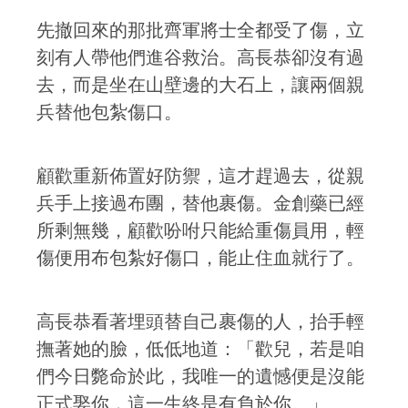
先撤回來的那批齊軍將士全都受了傷，立
刻有人帶他們進谷救治。高長恭卻沒有過
去，而是坐在山壁邊的大石上，讓兩個親
兵替他包紮傷口。
顧歡重新佈置好防禦，這才趕過去，從親
兵手上接過布團，替他裹傷。金創藥已經
所剩無幾，顧歡吩咐只能給重傷員用，輕
傷便用布包紮好傷口，能止住血就行了。
高長恭看著埋頭替自己裹傷的人，抬手輕
撫著她的臉，低低地道：「歡兒，若是咱
們今日斃命於此，我唯一的遺憾便是沒能
正式娶你，這一生終是有負於你。」