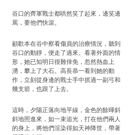
谷口的齊軍戰士都哄然笑了起來，邊笑邊
罵，要他們快滾。
顧歡本在谷中察看傷員的治療情況，聽到
谷口的動靜，便走了過來。看著外面的情
形，她已知明日很難倖免，忽然熱血上
湧，攀上了大石。高長恭一看到她的動
作，立刻從身邊的戰士手中抓過一副弓和
幾支箭，也跟了上去。
這時，夕陽正落向地平線，金色的餘暉斜
斜地照進來，如一束追光，打在他們兩人
的身上，將他們渲染得如天神降世，帶著