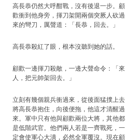
高長恭仍然大呼酣戰，沒有後退一步。顧
歡衝到他身旁，揮刀架開兩個突厥人砍過
來的彎刀，厲聲道：「長恭，回去。」
高長恭殺紅了眼，根本沒聽到她的話。
顧歡一邊揮刀殺敵，一邊大聲命令：「來
人，把元帥架回去。」
立刻有幾個親兵衝過來，從後面猛撲上去
將高長恭抱住，向後便拖，他這才清醒過
來。軍中只有他與顧歡兩位大將，其他都
是低階武官。他們兩人若是一齊戰死，一
定會使軍心大潰，必然全軍覆沒。現在顧