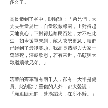
多久了。
高長恭到了谷中，朗聲道：「弟兄們，大
丈夫生當於世，自當殺敵報國，上對得起
天地良心，下對得起黎民百姓，才不枉此
生。如今援軍未到，敵人攻勢更急，咱們
已經到了最後關頭。我高長恭能與大家一
齊戰死，深感欣慰，若有來世，仍願與大
夥繼續做兄弟。」
活著的齊軍還有兩千人，卻有一大半是傷
員。此刻除了重傷的人外，都大聲說：
「願追隨元帥，赴湯蹈火，在所不辭。」