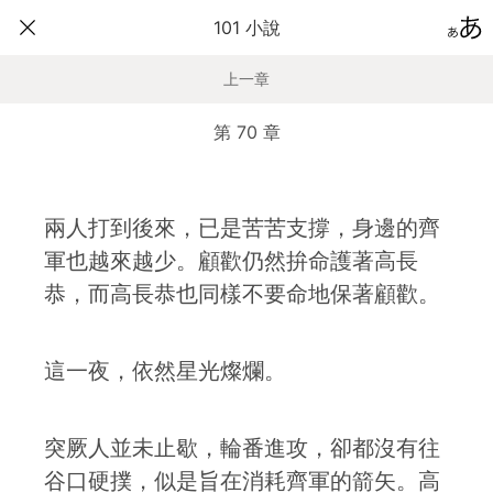
101 小說
上一章
第 70 章
兩人打到後來，已是苦苦支撐，身邊的齊
軍也越來越少。顧歡仍然拚命護著高長
恭，而高長恭也同樣不要命地保著顧歡。
這一夜，依然星光燦爛。
突厥人並未止歇，輪番進攻，卻都沒有往
谷口硬撲，似是旨在消耗齊軍的箭矢。高