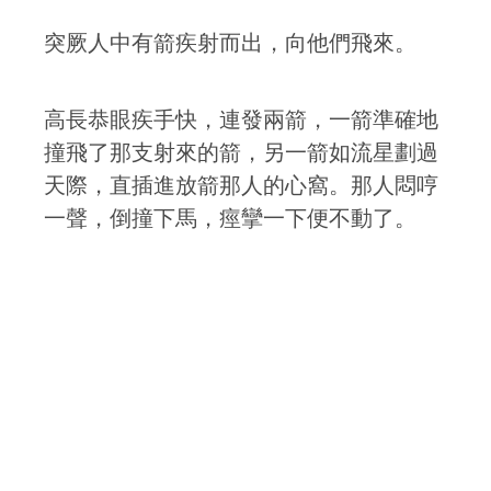
突厥人中有箭疾射而出，向他們飛來。
高長恭眼疾手快，連發兩箭，一箭準確地
撞飛了那支射來的箭，另一箭如流星劃過
天際，直插進放箭那人的心窩。那人悶哼
一聲，倒撞下馬，痙攣一下便不動了。