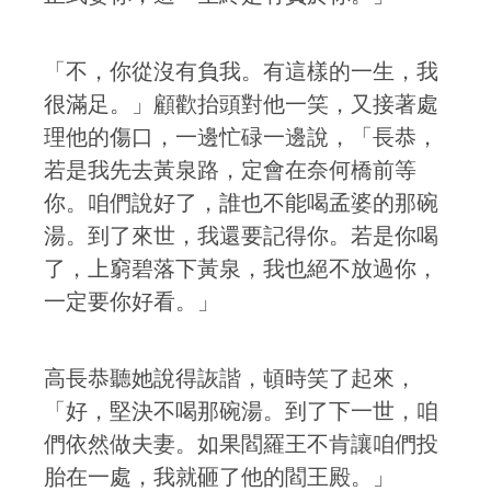
「不，你從沒有負我。有這樣的一生，我
很滿足。」顧歡抬頭對他一笑，又接著處
理他的傷口，一邊忙碌一邊說，「長恭，
若是我先去黃泉路，定會在奈何橋前等
你。咱們說好了，誰也不能喝孟婆的那碗
湯。到了來世，我還要記得你。若是你喝
了，上窮碧落下黃泉，我也絕不放過你，
一定要你好看。」
高長恭聽她說得詼諧，頓時笑了起來，
「好，堅決不喝那碗湯。到了下一世，咱
們依然做夫妻。如果閻羅王不肯讓咱們投
胎在一處，我就砸了他的閻王殿。」