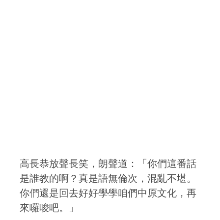
高長恭放聲長笑，朗聲道：「你們這番話
是誰教的啊？真是語無倫次，混亂不堪。
你們還是回去好好學學咱們中原文化，再
來囉唆吧。」