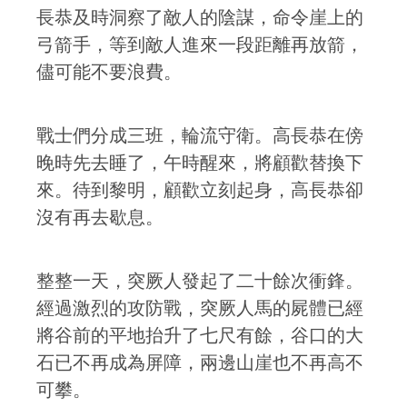
長恭及時洞察了敵人的陰謀，命令崖上的
弓箭手，等到敵人進來一段距離再放箭，
儘可能不要浪費。
戰士們分成三班，輪流守衛。高長恭在傍
晚時先去睡了，午時醒來，將顧歡替換下
來。待到黎明，顧歡立刻起身，高長恭卻
沒有再去歇息。
整整一天，突厥人發起了二十餘次衝鋒。
經過激烈的攻防戰，突厥人馬的屍體已經
將谷前的平地抬升了七尺有餘，谷口的大
石已不再成為屏障，兩邊山崖也不再高不
可攀。