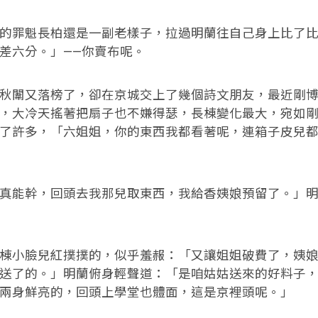
罪魁長柏還是一副老樣子，拉過明蘭往自己身上比了比
差六分。」——你賣布呢。
闈又落榜了，卻在京城交上了幾個詩文朋友，最近剛博
，大冷天搖著把扇子也不嫌得瑟，長棟變化最大，宛如
了許多，「六姐姐，你的東西我都看著呢，連箱子皮兒
能幹，回頭去我那兒取東西，我給香姨娘預留了。」明
小臉兒紅撲撲的，似乎羞赧：「又讓姐姐破費了，姨娘
送了的。」明蘭俯身輕聲道：「是咱姑姑送來的好料子
兩身鮮亮的，回頭上學堂也體面，這是京裡頭呢。」