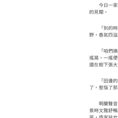
今日一家人
的見聞。
「到的時候
野，香氣四溢
「咱們摘桂
搖晃，一搖便
還在樹下張大
「田邊的水
了，惹惱了那
明蘭聲音清
景時文雅舒暢
笑，盛家兒女