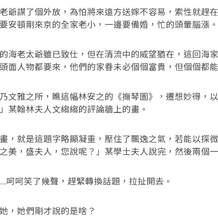
爺謀了個外放，為怕將來遠方送嫁不容易，索性就趕在
要安頓剛來京的全家老小，一邊要備婚，忙的頭暈腦漲
海老太爺雖已致仕，但在清流中的威望猶在，這回海家
頭面人物都要來，他們的家眷未必個個富貴，但個個都
文雅之所，瞧這幅林安之的《撫琴圖》，遷想妙得，以
」某翰林夫人文縐縐的評論牆上的畫。
，就是這題字略顯凝重，壓住了飄逸之氣，若能以探微
之美，盛夫人，您說呢？」某學士夫人說完，然後兩個
…呵呵笑了幾聲，趕緊轉換話題，拉扯開去。
，她們剛才說的是啥？