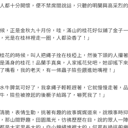
都十分開懷，便不禁席間說話，只聽的明蘭興高采烈的
，正是金秋九十月份，哇，滿山的桂花好似鋪了金子一
，光是在桂林裡走一圈，人都染香了！」
花的時候，叫人把繩子拴在枝椏上，然後下頭的人攥著
是滿身的桂花！品蘭手真臭，人家搖花兒吧，她卻搖下
了嘴看，我的老天，有一條蟲子險些餵進她嘴裡！」
牛脾氣可好了，我拿繩子輕輕趕著，它就慢慢走著，品
牛，險些被撩起的後橛子給踢了，嚇死我了！」
脆，表情生動，挑著有趣的故事娓娓道來，說糗事時抑
，那山間野趣，田園風光，彷彿歷歷在目，說的眾人一
都是大宅里長大的，自小錦繡堆裡大的，何嘗有過這般