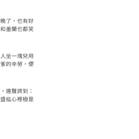
晚了，也有好
蘭和墨蘭也都笑
人坐一塊兒用
爹爹的辛勞，便
，連聲誇到：
，盛紘心裡極是
。