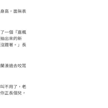
身高，面無表
了一個『嘉楓
剛抽出來的新
都沒蹭著。」長
蘭湊過去咬耳
叫不用了，老
，你正長個兒，