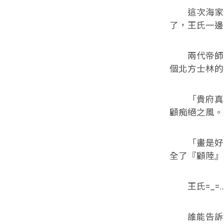
這次海家老
了，王氏一邊
兩代帝師的
個北方士林的
「貴府真乃
顧痴絕之風。
「畫是好畫
全了『顧陸』
王氏=_=…
誰能告訴她