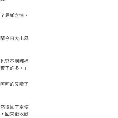
了思鄉之情，
蘭今日大出風
」
也野不到哪裡
老實了許多。」
呵呵的又啃了
然後回了京便
的，回來後收斂