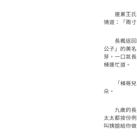
連累王氏的
情道：「兩寸
長楓這回秋
公子』的美名
芽，一口氣長
棟連忙道。
「棟哥兒真
朵。
九歲的長棟
太太都按份例
叫姨娘給你做