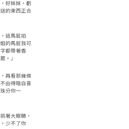
，好妹妹，虧
蘭送的東西正合
，這馬屁拍
四姐的馬屁我可
的字都帶著香
姐罷。」
，再看那幾條
，不由得暗自喜
南珠分你一
挑著大眼睛，
的，少不了你