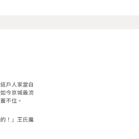
這戶人家當自
是如今京城最流
也蓋不住。
的！」王氏攙