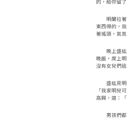
的，給你留了
明蘭拉著兩
東西得的，我
著搖頭，氣氛
晚上盛紘回
晚飯，席上明
沒有女兒們這
盛紘見明蘭
「我家明兒可
高興，道：「
男孩們都一