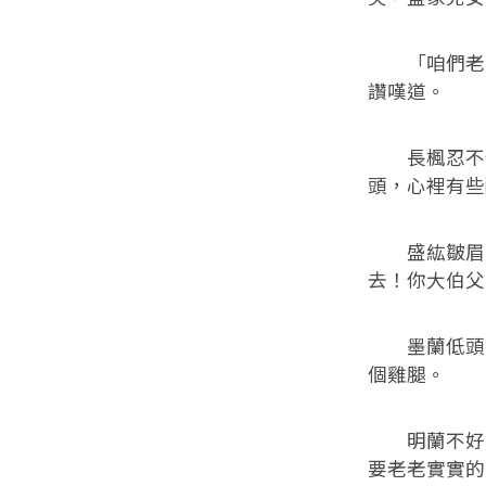
「咱們老家
讚嘆道。
長楓忍不住
頭，心裡有些
盛紘皺眉道
去！你大伯父
墨蘭低頭不
個雞腿。
明蘭不好意
要老老實實的