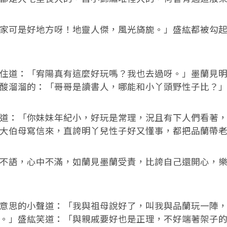
可是好地方呀！地靈人傑，風光旖旎。」盛紘都被勾起
道：「宥陽真有這麼好玩嗎？我也去過呀。」墨蘭見明
酸溜溜的：「哥哥是讀書人，哪能和小丫頭野性子比？
：「你妹妹年紀小，好玩是常理，況且有下人們看著，
大伯母寫信來，直誇明丫兒性子好又懂事，都把品蘭帶
語，心中不滿，如蘭見墨蘭受責，比誇自己還開心，樂
思的小聲道：「我與祖母說好了，叫我與品蘭玩一陣，
。」盛紘笑道：「與親戚要好也是正理，不好端著架子