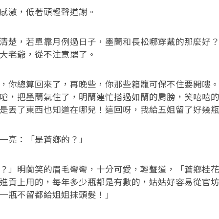
激，低著頭輕聲道謝。
楚，若單靠月例過日子，墨蘭和長松哪穿戴的那麼好？
大老爺，從不注意罷了。
你總算回來了，再晚些，你那些箱籠可保不住要開嘍。
嗆，把墨蘭氣住了，明蘭連忙搭過如蘭的肩膀，笑嘻嘻
是丟了東西也知道在哪兒！這回呀，我給五姐留了好幾
亮：「是蒼鄉的？」
」明蘭笑的眉毛彎彎，十分可愛，輕聲道，「蒼鄉桂花
進貢上用的，每年多少瓶都是有數的，姑姑好容易從官
一瓶不留都給姐姐抹頭髮！」