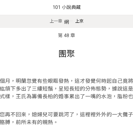
101 小說典藏
上一章
上京
網
第 48 章
團聚
月，明蘭忽覺有些眼眶發熱，這才發覺何時起自己竟將
紘頜下多出了三縷短鬚，呈短長短的分佈態勢，據說這
式樣，王氏為籌備長柏的婚事累出了一嘴的水泡，脂粉
再不回來，媳婦兒可要跳河了，這裡裡外外的一大攤子
胳膊，前所未有的親熱。