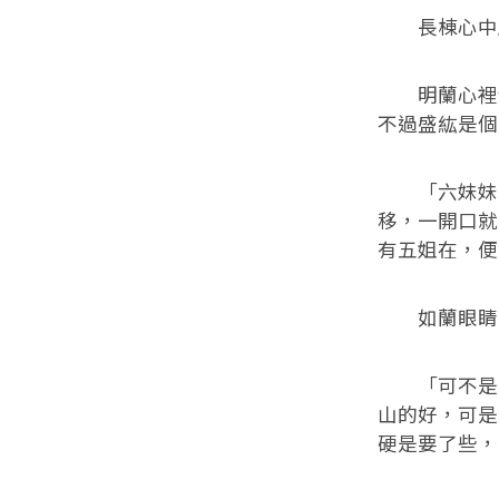
長棟心中感
明蘭心裡清
不過盛紘是個
「六妹妹，
移，一開口就
有五姐在，便
如蘭眼睛一
「可不是？
山的好，可是
硬是要了些，