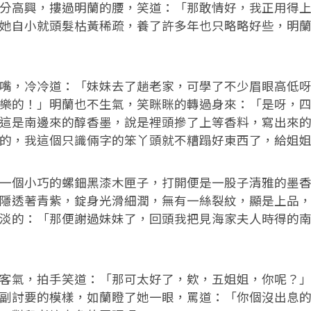
高興，摟過明蘭的腰，笑道：「那敢情好，我正用得上
她自小就頭髮枯黃稀疏，養了許多年也只略略好些，明
，冷冷道：「妹妹去了趟老家，可學了不少眉眼高低呀
樂的！」明蘭也不生氣，笑眯眯的轉過身來：「是呀，
這是南邊來的醇香墨，說是裡頭摻了上等香料，寫出來
的，我這個只識倆字的笨丫頭就不糟蹋好東西了，給姐
個小巧的螺鈿黑漆木匣子，打開便是一股子清雅的墨香
隱透著青紫，錠身光滑細潤，無有一絲裂紋，顯是上品
淡的：「那便謝過妹妹了，回頭我把見海家夫人時得的
氣，拍手笑道：「那可太好了，欸，五姐姐，你呢？」
副討要的模樣，如蘭瞪了她一眼，罵道：「你個沒出息