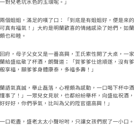
一對兒老坑水色的玉環呢。」
個姐姐，滿足的嘆了口：「到底是有姐姐好，便是來的
可真有福氣！」大約是明蘭歡喜的情緒感染了她們，如
頗也和睦。
府，母子父女又是一番高興，王氏索性開了大桌，一家
蘭給盛紘敬了杯酒，朗聲道：「賀爹爹仕途順遂，沒有
般享福，願爹爹身體康泰，多福多壽！」
語氣真誠，舉止磊落，心裡頗為感動，一口喝下杯中酒
懂事了！」一眾兒女見狀，也都紛紛舉杯，向盛紘祝酒
好好好，你們爭氣，比叫為父的陞官還高興！」
口乾盡，盛老太太小聲吩咐，只讓女孩們抿了一小口