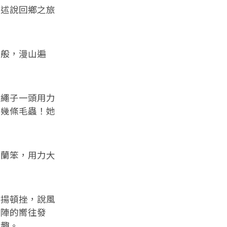
述說回鄉之旅
般，漫山遍
繩子一頭用力
來幾條毛蟲！她
蘭笨，用力大
揚頓挫，說風
陣陣的嚮往發
樂趣。