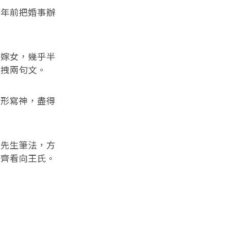
年前把婚事辦
。
嫁女，幾乎半
能拽兩句文。
形寫神，盡得
先生筆法，方
一齊看向王氏。