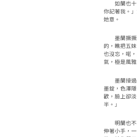
如蘭也十分
你記著我。」
她意。
墨蘭撅撅嘴
的，瞧把五妹
也沒忘，喏，
氣，極是風雅
墨蘭接過一
墨錠，色澤隱
歡，臉上卻淡
半。」
明蘭也不客
伸著小手，一