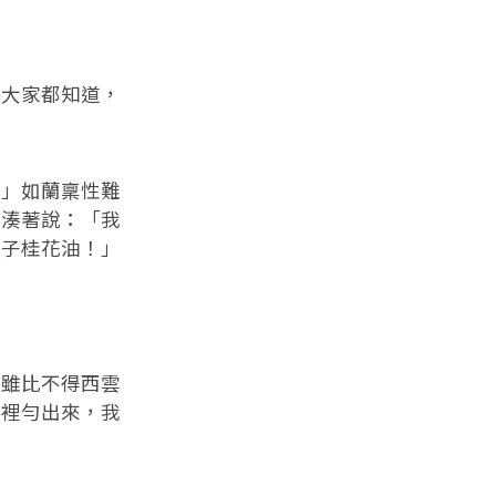
大家都知道，
」如蘭稟性難
的湊著說：「我
瓶子桂花油！」
雖比不得西雲
坊裡勻出來，我