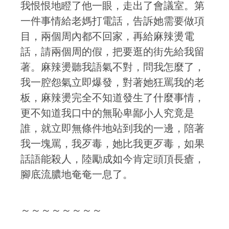
我恨恨地瞪了他一眼，走出了會議室。第
一件事情給老媽打電話，告訴她需要做項
目，兩個周內都不回家，再給麻辣燙電
話，請兩個周的假，把要逛的街先給我留
著。麻辣燙聽我語氣不對，問我怎麼了，
我一腔怨氣立即爆發，對著她狂罵我的老
板，麻辣燙完全不知道發生了什麼事情，
更不知道我口中的無恥卑鄙小人究竟是
誰，就立即無條件地站到我的一邊，陪著
我一塊罵，我歹毒，她比我更歹毒，如果
話語能殺人，陸勵成如今肯定頭頂長瘡，
腳底流膿地奄奄一息了。
～～～～～～～～