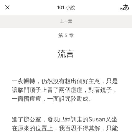
101 小說
上一章
第 5 章
流言
一夜輾轉，仍然沒有想出個好主意，只是
讓腦門頂子上冒了兩個痘痘，對著鏡子，
一面擠痘痘，一面詛咒陸勵成。
進了辦公室，發現已經調走的Susan又坐
在原來的位置上，我百思不得其解，只能