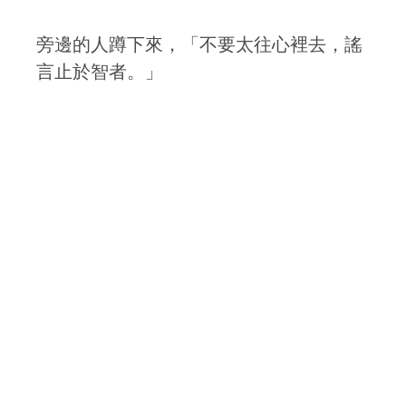
旁邊的人蹲下來，「不要太往心裡去，謠
言止於智者。」