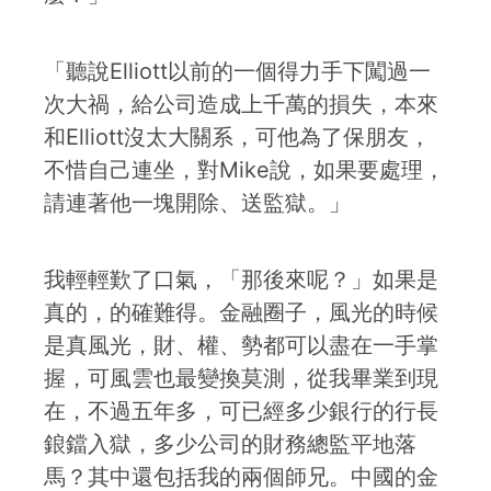
「聽說Elliott以前的一個得力手下闖過一
次大禍，給公司造成上千萬的損失，本來
和Elliott沒太大關系，可他為了保朋友，
不惜自己連坐，對Mike說，如果要處理，
請連著他一塊開除、送監獄。」
我輕輕歎了口氣，「那後來呢？」如果是
真的，的確難得。金融圈子，風光的時候
是真風光，財、權、勢都可以盡在一手掌
握，可風雲也最變換莫測，從我畢業到現
在，不過五年多，可已經多少銀行的行長
鋃鐺入獄，多少公司的財務總監平地落
馬？其中還包括我的兩個師兄。中國的金