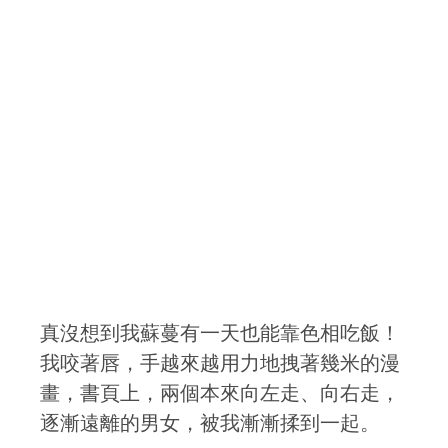
真沒想到我蘇蔓有一天也能靠色相吃飯！
我咬著唇，手越來越用力地拽著幾米的漫
畫，書頁上，兩個本來向左走、向右走，
逐漸遠離的男女，被我漸漸揉到一起。