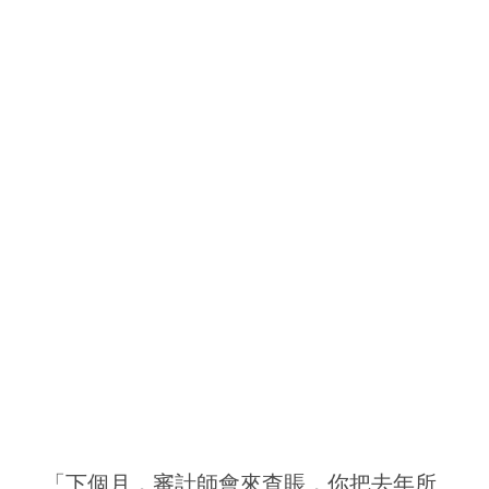
「下個月，審計師會來查賬，你把去年所