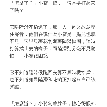
「怎麼了？」小饕一驚，「這是要打起來
了嗎？」
它離陸潛花豹遠了，那一人一豹又故意壓
住聲音，他們在說什麼小饕是一點兒也聽
不見。它眼見著花豹圍著陸潛轉圈，隨時
打算撲上去的樣子，而陸潛則分毫不見驚
怕——小饕很困惑。
它不知道這時候跑回去算不算時機恰當，
也不知道如果陸潛和花豹正打起來自己該
幫誰。
「怎麼辦？」小饕勾著脖子，擔心得眼都