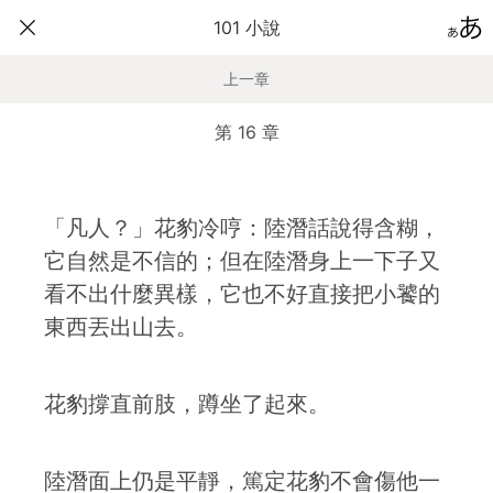
101 小說
上一章
第 16 章
「凡人？」花豹冷哼：陸潛話說得含糊，
它自然是不信的；但在陸潛身上一下子又
看不出什麼異樣，它也不好直接把小饕的
東西丟出山去。
花豹撐直前肢，蹲坐了起來。
陸潛面上仍是平靜，篤定花豹不會傷他一