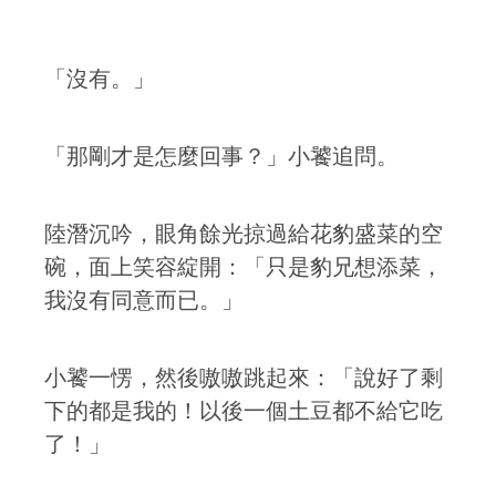
「沒有。」
「那剛才是怎麼回事？」小饕追問。
陸潛沉吟，眼角餘光掠過給花豹盛菜的空
碗，面上笑容綻開：「只是豹兄想添菜，
我沒有同意而已。」
小饕一愣，然後嗷嗷跳起來：「說好了剩
下的都是我的！以後一個土豆都不給它吃
了！」