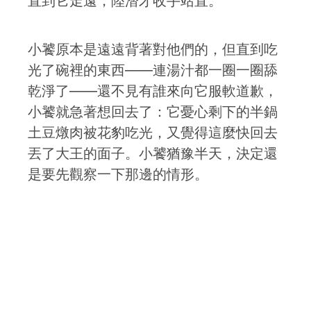
直到它走遠，陸潛才收手站直。
小饕原本是遠遠背著對他們的，但直到吃
光了碗裡的東西——連湯汁都一圈一圈舔
乾淨了——還不見有誰來向它服軟道歉，
小饕就急著想回去了：它憂心剩下的半鍋
土豆燉肉被花豹吃光，又覺得這麼快回去
丟了大王的面子。小饕猶豫半天，決定還
是要先觀察一下那邊的情形。