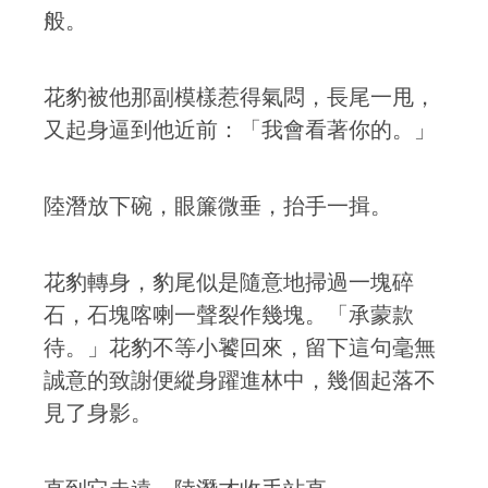
般。
花豹被他那副模樣惹得氣悶，長尾一甩，
又起身逼到他近前：「我會看著你的。」
陸潛放下碗，眼簾微垂，抬手一揖。
花豹轉身，豹尾似是隨意地掃過一塊碎
石，石塊喀喇一聲裂作幾塊。「承蒙款
待。」花豹不等小饕回來，留下這句毫無
誠意的致謝便縱身躍進林中，幾個起落不
見了身影。