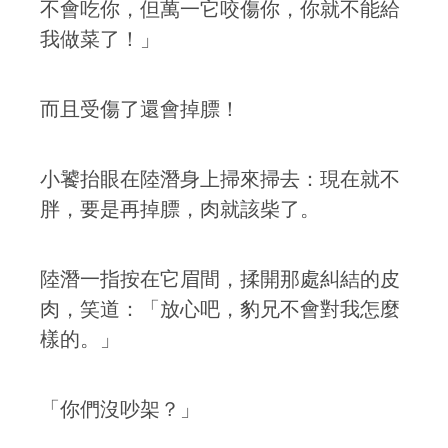
不會吃你，但萬一它咬傷你，你就不能給
我做菜了！」
而且受傷了還會掉膘！
小饕抬眼在陸潛身上掃來掃去：現在就不
胖，要是再掉膘，肉就該柴了。
陸潛一指按在它眉間，揉開那處糾結的皮
肉，笑道：「放心吧，豹兄不會對我怎麼
樣的。」
「你們沒吵架？」