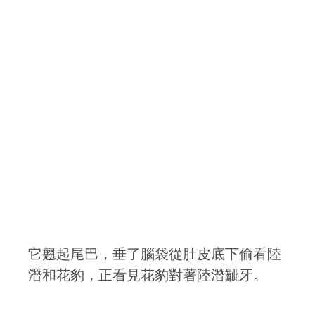
它翹起尾巴，垂了腦袋從肚皮底下偷看陸
潛和花豹，正看見花豹對著陸潛齜牙。