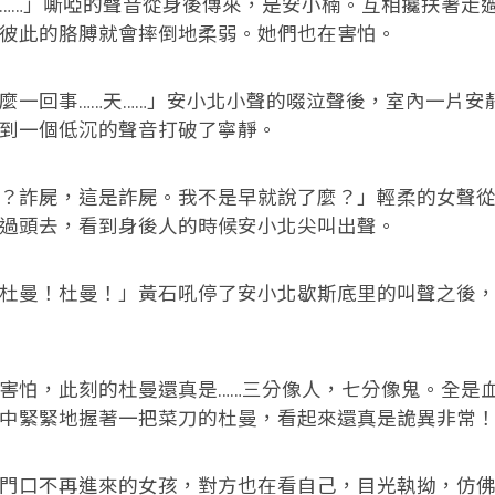
……」嘶啞的聲音從身後傳來，是安小楠。互相攙扶著走
彼此的胳膊就會摔倒地柔弱。她們也在害怕。
麼一回事……天……」安小北小聲的啜泣聲後，室內一片安
到一個低沉的聲音打破了寧靜。
？詐屍，這是詐屍。我不是早就說了麼？」輕柔的女聲
過頭去，看到身後人的時候安小北尖叫出聲。
杜曼！杜曼！」黃石吼停了安小北歇斯底里的叫聲之後
害怕，此刻的杜曼還真是……三分像人，七分像鬼。全是
中緊緊地握著一把菜刀的杜曼，看起來還真是詭異非常
門口不再進來的女孩，對方也在看自己，目光執拗，仿