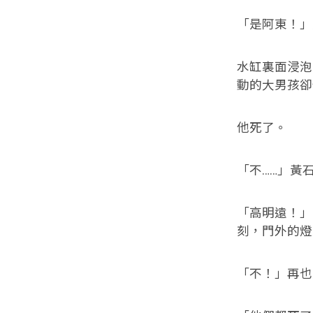
「是阿東！」
水缸裏面浸泡
動的大男孩卻
他死了。
「不……」黃
「高明遠！」
刻，門外的燈
「不！」再也