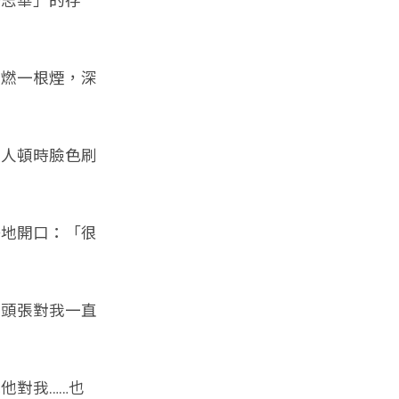
楊志華」的存
點燃一根煙，深
眾人頓時臉色刷
靜地開口：「很
大頭張對我一直
他對我……也