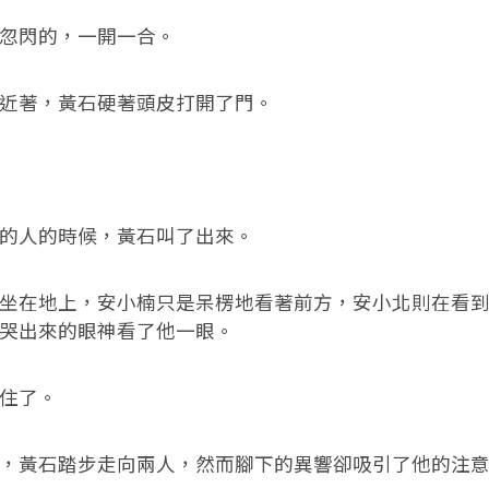
忽閃的，一開一合。
近著，黃石硬著頭皮打開了門。
的人的時候，黃石叫了出來。
坐在地上，安小楠只是呆楞地看著前方，安小北則在看
哭出來的眼神看了他一眼。
住了。
，黃石踏步走向兩人，然而腳下的異響卻吸引了他的注意