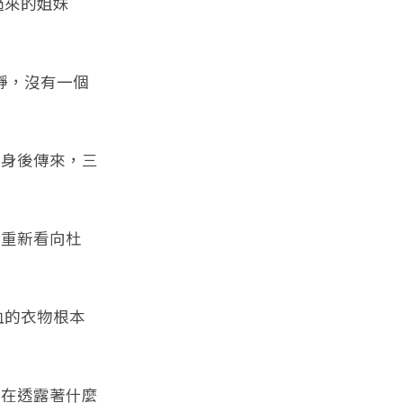
過來的姐妹
靜，沒有一個
從身後傳來，三
，重新看向杜
血的衣物根本
！
佛在透露著什麼