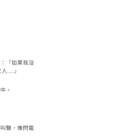
去：「如果我沒
人……」
口中。
的叫聲，像閃電