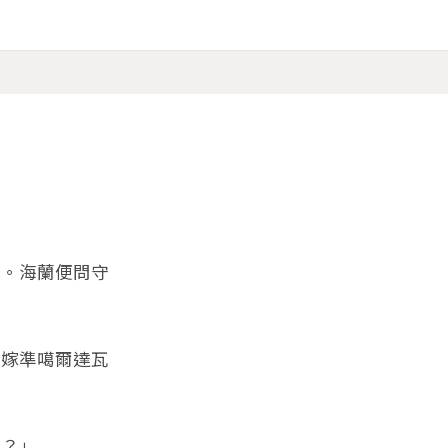
得。海蘭便問守
再嫁準噶爾達瓦
吧？」