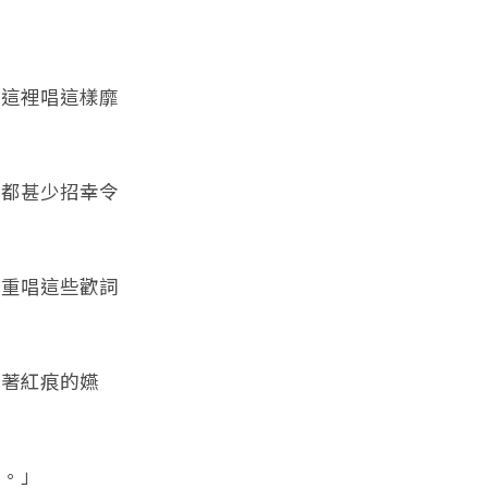
在這裡唱這樣靡
上都甚少招幸令
輕重唱這些歡詞
帶著紅痕的嬿
娘。」