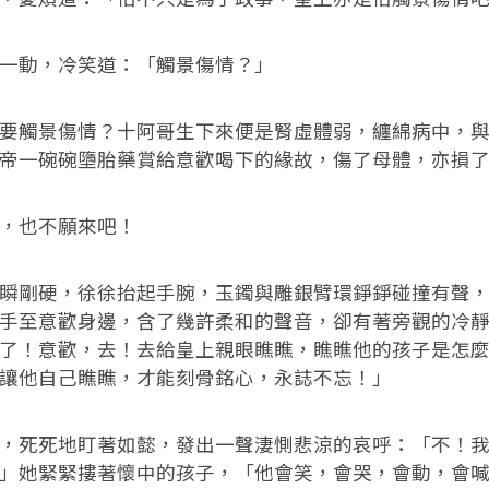
一動，冷笑道：「觸景傷情？」
要觸景傷情？十阿哥生下來便是腎虛體弱，纏綿病中，
帝一碗碗墮胎藥賞給意歡喝下的緣故，傷了母體，亦損
，也不願來吧！
瞬剛硬，徐徐抬起手腕，玉鐲與雕銀臂環錚錚碰撞有聲
手至意歡身邊，含了幾許柔和的聲音，卻有著旁觀的冷
了！意歡，去！去給皇上親眼瞧瞧，瞧瞧他的孩子是怎
讓他自己瞧瞧，才能刻骨銘心，永誌不忘！」
，死死地盯著如懿，發出一聲淒惻悲涼的哀呼：「不！
」她緊緊摟著懷中的孩子，「他會笑，會哭，會動，會