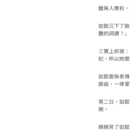
雖無人應和，
如懿沉下了臉
艷的詞調？」
三寶上前道：
妃，所以她閒
如懿面無表情
靡曲，一律掌
第二日，如懿
婉。
嬿婉見了如懿