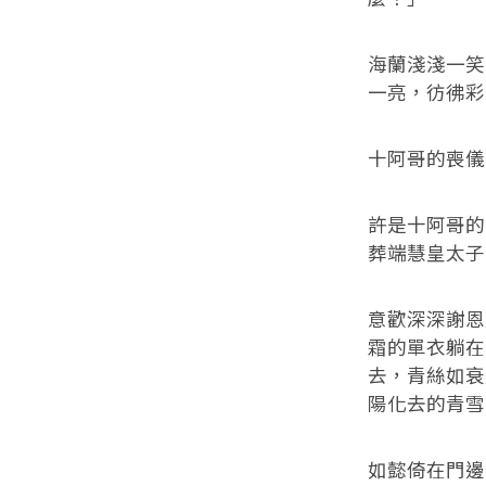
海蘭淺淺一笑
一亮，彷彿彩
十阿哥的喪儀
許是十阿哥的
葬端慧皇太子
意歡深深謝恩
霜的單衣躺在
去，青絲如衰
陽化去的青雪
如懿倚在門邊