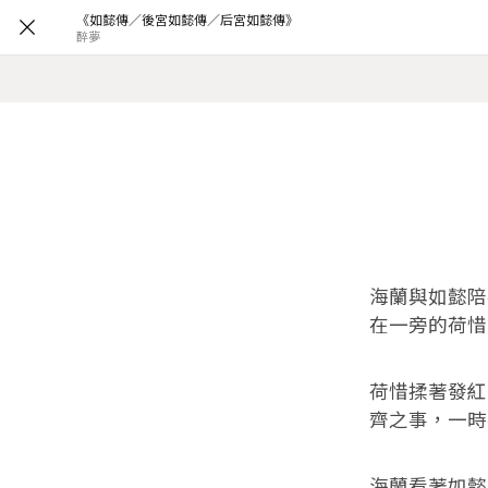
《如懿傳／後宮如懿傳／后宮如懿傳》
醉夢
海蘭與如懿陪
在一旁的荷惜
荷惜揉著發紅
齊之事，一時
海蘭看著如懿