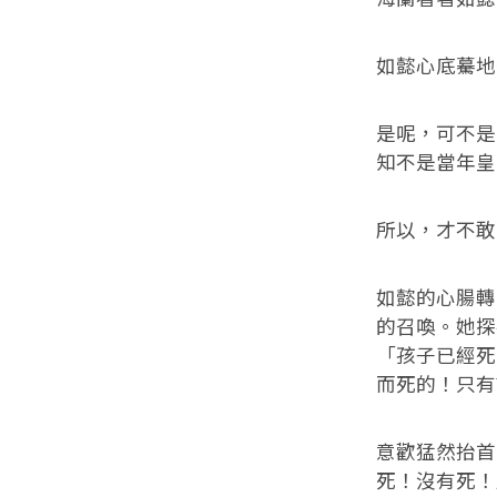
如懿心底驀地
是呢，可不是
知不是當年皇
所以，才不敢
如懿的心腸轉
的召喚。她探
「孩子已經死
而死的！只有
意歡猛然抬首
死！沒有死！