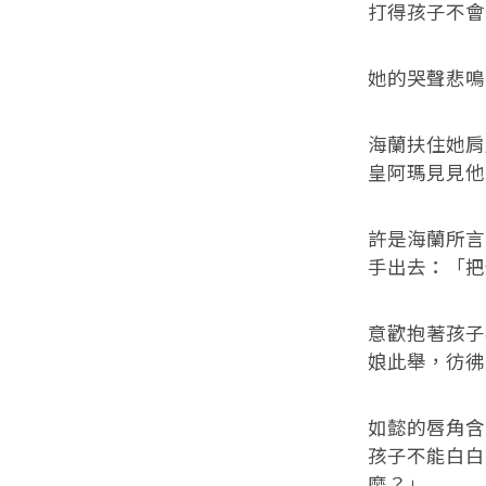
打得孩子不會
她的哭聲悲鳴
海蘭扶住她肩
皇阿瑪見見他
許是海蘭所言
手出去：「把
意歡抱著孩子
娘此舉，彷彿
如懿的唇角含
孩子不能白白
麼？」