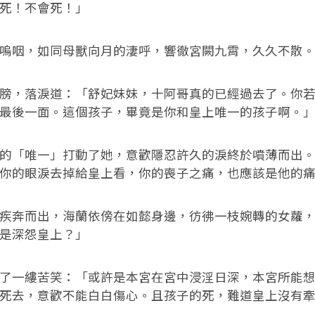
死！不會死！」
嗚咽，如同母獸向月的淒呼，響徹宮闕九霄，久久不散
膀，落淚道：「舒妃妹妹，十阿哥真的已經過去了。你
最後一面。這個孩子，畢竟是你和皇上唯一的孩子啊。
的「唯一」打動了她，意歡隱忍許久的淚終於噴薄而出
你的眼淚去掉給皇上看，你的喪子之痛，也應該是他的
疾奔而出，海蘭依傍在如懿身邊，彷彿一枝婉轉的女蘿
是深怨皇上？」
了一縷苦笑：「或許是本宮在宮中浸淫日深，本宮所能
死去，意歡不能白白傷心。且孩子的死，難道皇上沒有