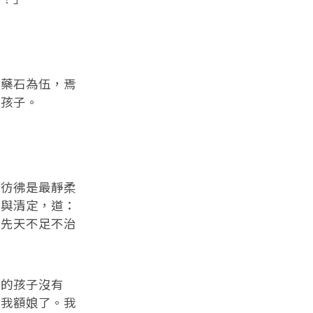
與藥石為伍，焉
了孩子。
，彷彿是最靜柔
靜與清定，道：
麼先天不足不治
我的孩子沒有
喊我額娘了。我