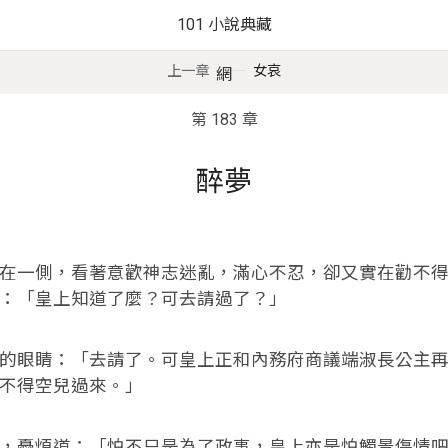
101 小說典藏
上一章
女哀
網
第 183 章
醉夢
在一側，看著意歡神志迷亂，滿心不忍，卻又實在勸不
：「皇上知道了麼？可去請過了？」
的眼睛：「去請了。可皇上正和內務府商議端淑長公主
不得空兒過來。」
，憂煩道：「怕不只是為了政事，皇上亦是怕觸景傷情