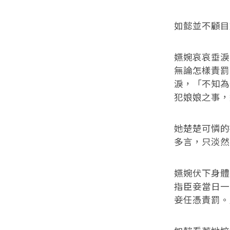
如懿並不顧目
嬿婉哀哀垂淚
無論怎樣責罰
淚，「不知為
犯娘娘之事，
她楚楚可憐的
多言，只淡然
嬿婉伏下身體
指臣妾當日一
妾任憑責罰。