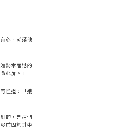
。
若有心，就讓他
」
。如懿牽著她的
痛徹心扉。」
，奇怪道：「娘
想到的，是這個
牽涉前因於其中