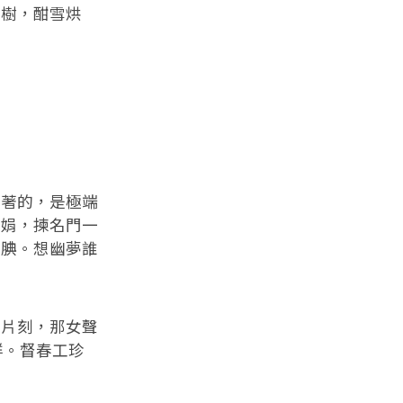
綺樹，酣雪烘
唱著的，是極端
嬋娟，揀名門一
靦腆。想幽夢誰
了片刻，那女聲
鮮。督春工珍