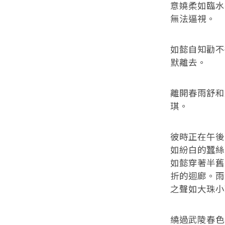
意嬈柔如臨水
無法逼視。
如懿自知勸不
默離去。
離開春雨舒和
琪。
彼時正在午後
如紛白的蠶絲
如懿穿著半舊
折的迴廊。雨
之聲如大珠小
繞過武陵春色