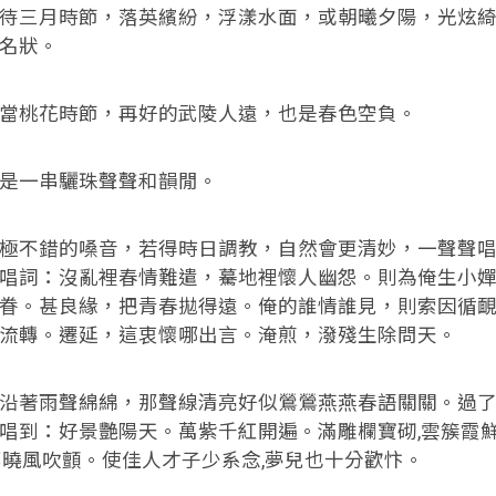
待三月時節，落英繽紛，浮漾水面，或朝曦夕陽，光炫
名狀。
當桃花時節，再好的武陵人遠，也是春色空負。
是一串驪珠聲聲和韻閒。
極不錯的嗓音，若得時日調教，自然會更清妙，一聲聲
唱詞：沒亂裡春情難遣，驀地裡懷人幽怨。則為俺生小
眷。甚良緣，把青春拋得遠。俺的誰情誰見，則索因循
流轉。遷延，這衷懷哪出言。淹煎，潑殘生除問天。
沿著雨聲綿綿，那聲線清亮好似鶯鶯燕燕春語關關。過
唱到：好景艷陽天。萬紫千紅開遍。滿雕欄寶砌,雲簇霞
那曉風吹顫。使佳人才子少系念,夢兒也十分歡忭。