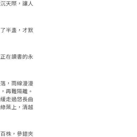
暗沉天際，讓人
喝了半盞，才默
望正在讀書的永
落落，雨線漫漫
起，再難隔離。
緩緩走過悠長曲
大綠葉上，清越
千百株，參錯夾