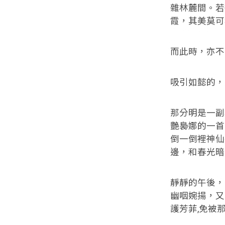
雜林麓間。若
霞，其美莫可
而此時，亦不
吸引如懿的，
那分明是一副
艷裊娜的一首
倒一倒裡神仙
邊，和春光暗
靜靜的午後，
幽咽婉揚，又
護芳菲,免被