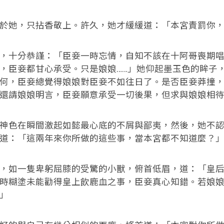
於她，只拈香敬上。許久，她才緩緩道：「本宮責罰你
，十分恭謹：「臣妾一時忘情，自知不該在十阿哥喪期
，臣妾都甘心承受。只是娘娘……」她仰起墨玉色的眸子
何，臣妾總覺得娘娘對臣妾不如往日了。是否臣妾莽撞
還請娘娘明言，臣妾願意承受一切後果，但求與娘娘相
神色在瞬間激起如懿最心底的不屑與鄙夷，然後，她不
道：「這兩年來你所做的這些事，當本宮都不知道麼？
，如一隻卑躬屈膝的受驚的小獸，俯首低眉，道：「皇
時糊塗未能勸得皇上飲鹿血之事，臣妾真心知錯。若娘
」