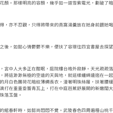
花顏。那樣明亮的容顏，幾乎如一道雪紫電光，劃破了
得，亦不忍觀，只得將帶來的燕窩湯羹放在她身前餵她
之後，如懿心情鬱鬱不樂，便扶了容璟往四宜書屋去探
，宮中人大多正在酣眠，庭院樓台格外寂靜。天光疏疏
，將這渺渺無極的空遠的天與地，就這樣纏綿逶迤在一
的月白色團荷花暗紋薄綢長衣，漫著明珠絲履，扶著腰
滴打在重重垂簷青瓦上，打在中庭芭蕉舒展開的新嫩闊
珠落玉盤。
的綰春軒時，如懿尚悶悶不覺。武陵春色四周遍種山桃