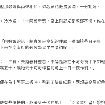
但那歌聲與雨聲相伴，似名泉花低流溪澗，十分動聽。
，冷冷道：「十阿哥新喪，皇上與舒妃都陳郁不悅，誰
「回娘娘的話，綰春軒是令妃的住處。聽聞這些日子皇
下來在向南府的歌伎學習昆曲唱詞呢。」
：「三寶，去綰春軒查看，不論是誰在十阿哥喪中不知
嘴五十，讓她去十阿哥梓宮前跪上一日一夜作罰。」
便在為十阿哥上香時，看到了雙目紅腫，兩頰高高腫起
便有些怯怯的，縮著身子伏在地上：「臣妾恭迎皇后娘