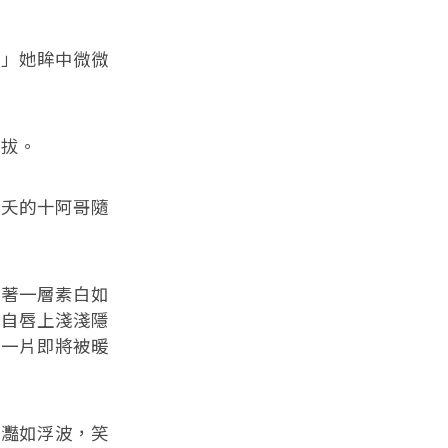
。」她眸中微微
自拔。
早夭的十阿哥隨
。
僅著一層素白如
色自唇上淺淺隱
若一片即將被暖
瀲灩如浮波，笑