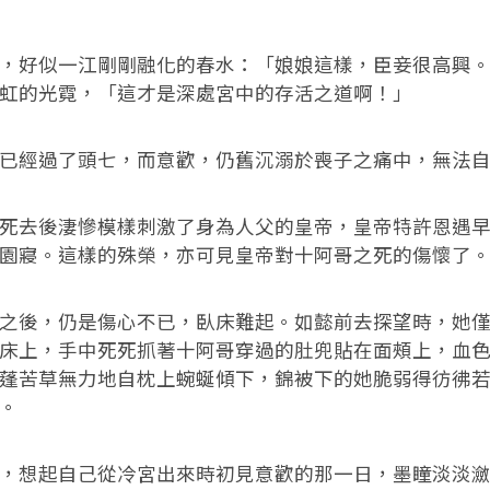
，好似一江剛剛融化的春水：「娘娘這樣，臣妾很高興
虹的光霓，「這才是深處宮中的存活之道啊！」
已經過了頭七，而意歡，仍舊沉溺於喪子之痛中，無法
死去後淒慘模樣刺激了身為人父的皇帝，皇帝特許恩遇
園寢。這樣的殊榮，亦可見皇帝對十阿哥之死的傷懷了
之後，仍是傷心不已，臥床難起。如懿前去探望時，她
床上，手中死死抓著十阿哥穿過的肚兜貼在面頰上，血
蓬苦草無力地自枕上蜿蜒傾下，錦被下的她脆弱得彷彿
。
，想起自己從冷宮出來時初見意歡的那一日，墨瞳淡淡