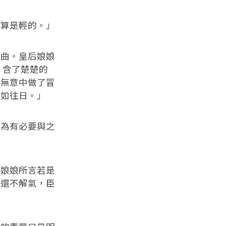
，算是輕的。」
唱曲。皇后娘娘
，含了楚楚的
，無意中做了冒
待如往日。」
認為有必要與之
」
后娘娘所言若是
娘還不解氣，臣