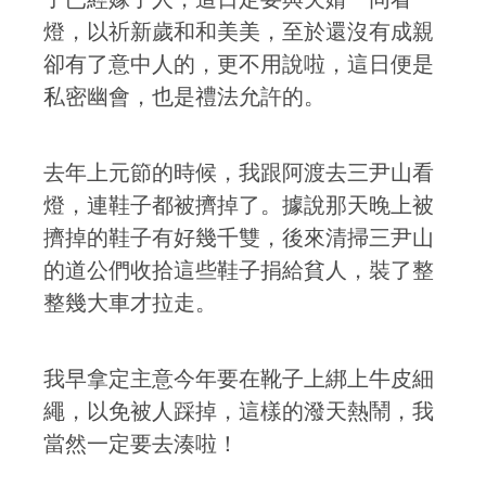
燈，以祈新歲和和美美，至於還沒有成親
卻有了意中人的，更不用說啦，這日便是
私密幽會，也是禮法允許的。
去年上元節的時候，我跟阿渡去三尹山看
燈，連鞋子都被擠掉了。據說那天晚上被
擠掉的鞋子有好幾千雙，後來清掃三尹山
的道公們收拾這些鞋子捐給貧人，裝了整
整幾大車才拉走。
我早拿定主意今年要在靴子上綁上牛皮細
繩，以免被人踩掉，這樣的潑天熱鬧，我
當然一定要去湊啦！