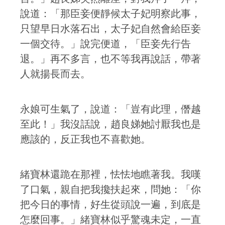
說道：「那臣妾便靜候太子妃明察此事，
只望早日水落石出，太子妃自然會給臣妾
一個交待。」說完便道，「臣妾先行告
退。」再不多言，也不等我再說話，帶著
人就揚長而去。
永娘可生氣了，說道：「豈有此理，僭越
至此！」我沒話說，趙良娣她討厭我也是
應該的，反正我也不喜歡她。
緒寶林還跪在那裡，怯怯地瞧著我。我嘆
了口氣，親自把我攙扶起來，問她：「你
把今日的事情，好生從頭說一遍，到底是
怎麼回事。」緒寶林似乎驚魂未定，一直