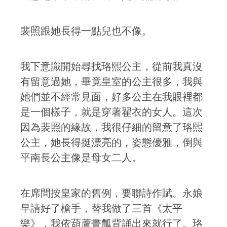
裴照跟她長得一點兒也不像。
我下意識開始尋找珞熙公主，從前我真沒
有留意過她，畢竟皇室的公主很多，我與
她們並不經常見面，好多公主在我眼裡都
是一個樣子，就是穿著翟衣的女人。這次
因為裴照的緣故，我很仔細的留意了珞熙
公主，她長得挺漂亮的，姿態優雅，倒與
平南長公主像是母女二人。
在席間按皇家的舊例，要聯詩作賦。永娘
早請好了槍手，替我做了三首《太平
樂》，我依葫蘆畫瓢背誦出來就行了。珞