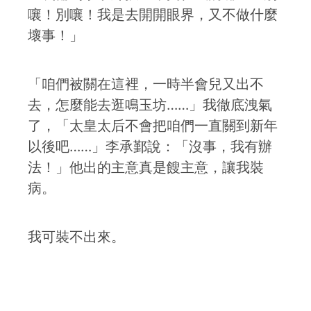
嚷！別嚷！我是去開開眼界，又不做什麼
壞事！」
「咱們被關在這裡，一時半會兒又出不
去，怎麼能去逛鳴玉坊……」我徹底洩氣
了，「太皇太后不會把咱們一直關到新年
以後吧……」李承鄞說：「沒事，我有辦
法！」他出的主意真是餿主意，讓我裝
病。
我可裝不出來。