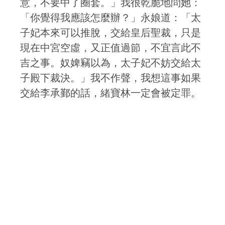
意，不要中了圈套。」我很乾脆地問她：
「你覺得我應該怎麼辦？」永娘道：「太
子妃本來可以推脫，交給皇后聖裁，只是
現在中宮空虛，又正值過節，不宜言此不
吉之事。奴婢竊以為，太子妃不妨交給太
子殿下裁決。」我不作聲，我想這事如果
交給李承鄞的話，緒寶林一定會被定罪。