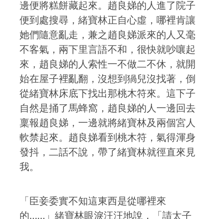
邊便將糕餅藏起來。趙良娣的人進了院子
便到處搜尋，緒寶林正自心虛，哪裡肯讓
她們隨意亂走，兼之趙良娣派來的人又毫
不客氣，兩下里言語不和，很快就吵嚷起
來，趙良娣的人索性一不做二不休，就開
始在屋子裡亂翻，沒想到猧兒沒找著，倒
從緒寶林床底下找出那桃木符來。這下子
自然是捅了馬蜂窩，趙良娣的人一邊回去
稟報趙良娣，一邊就將緒寶林及兩個宮人
軟禁起來。趙良娣看到桃木符，氣得渾身
發抖，二話不說，帶了緒寶林就徑直來見
我。
「臣妾委實不知這東西是從哪裡來
的……」緒寶林眼淚汪汪地說，「請太子