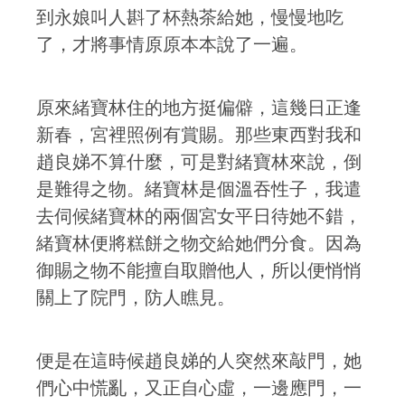
到永娘叫人斟了杯熱茶給她，慢慢地吃
了，才將事情原原本本說了一遍。
原來緒寶林住的地方挺偏僻，這幾日正逢
新春，宮裡照例有賞賜。那些東西對我和
趙良娣不算什麼，可是對緒寶林來說，倒
是難得之物。緒寶林是個溫吞性子，我遣
去伺候緒寶林的兩個宮女平日待她不錯，
緒寶林便將糕餅之物交給她們分食。因為
御賜之物不能擅自取贈他人，所以便悄悄
關上了院門，防人瞧見。
便是在這時候趙良娣的人突然來敲門，她
們心中慌亂，又正自心虛，一邊應門，一