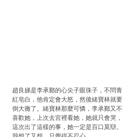
趙良娣是李承鄞的心尖子眼珠子，不問青
紅皂白，他肯定會大怒，然後緒寶林就要
倒大黴了。緒寶林那麼可憐，李承鄞又不
喜歡她，上次去宮裡看她，她就只會哭，
這次出了這樣的事，她一定是百口莫辯。
我想了又想，只覺得不忍心。