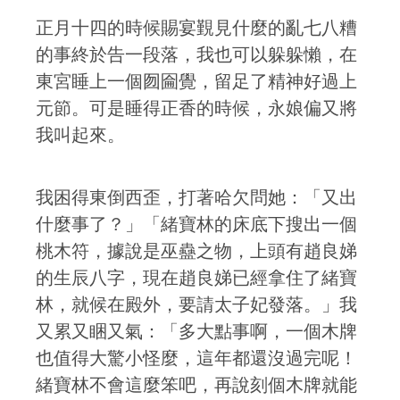
正月十四的時候賜宴覲見什麼的亂七八糟
的事終於告一段落，我也可以躲躲懶，在
東宮睡上一個囫圇覺，留足了精神好過上
元節。可是睡得正香的時候，永娘偏又將
我叫起來。
我困得東倒西歪，打著哈欠問她：「又出
什麼事了？」「緒寶林的床底下搜出一個
桃木符，據說是巫蠱之物，上頭有趙良娣
的生辰八字，現在趙良娣已經拿住了緒寶
林，就候在殿外，要請太子妃發落。」我
又累又睏又氣：「多大點事啊，一個木牌
也值得大驚小怪麼，這年都還沒過完呢！
緒寶林不會這麼笨吧，再說刻個木牌就能