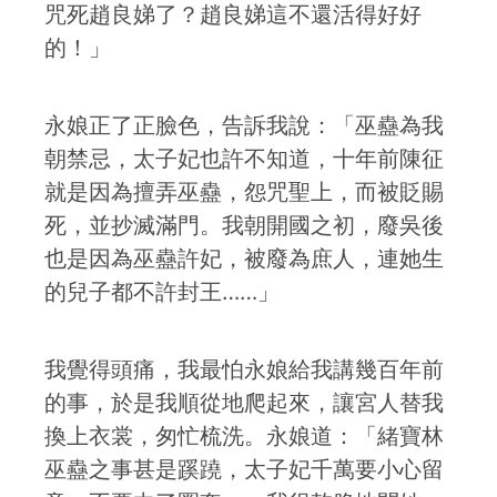
咒死趙良娣了？趙良娣這不還活得好好
的！」
永娘正了正臉色，告訴我說：「巫蠱為我
朝禁忌，太子妃也許不知道，十年前陳征
就是因為擅弄巫蠱，怨咒聖上，而被貶賜
死，並抄滅滿門。我朝開國之初，廢吳後
也是因為巫蠱許妃，被廢為庶人，連她生
的兒子都不許封王……」
我覺得頭痛，我最怕永娘給我講幾百年前
的事，於是我順從地爬起來，讓宮人替我
換上衣裳，匆忙梳洗。永娘道：「緒寶林
巫蠱之事甚是蹊蹺，太子妃千萬要小心留