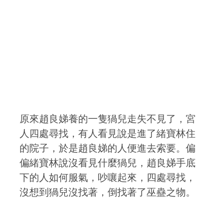
原來趙良娣養的一隻猧兒走失不見了，宮
人四處尋找，有人看見說是進了緒寶林住
的院子，於是趙良娣的人便進去索要。偏
偏緒寶林說沒看見什麼猧兒，趙良娣手底
下的人如何服氣，吵嚷起來，四處尋找，
沒想到猧兒沒找著，倒找著了巫蠱之物。