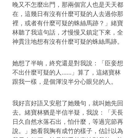
晚又不怎麼出門，那兩個宮人也是天天都
在，這幾日有沒有什麼可疑的人去過你那
裡，或者有什麼可疑的蛛絲馬跡？」緒寶
林聽了我這句話，才慢慢又鎮定下來，全
神貫注地想有沒有什麼可疑的蛛絲馬跡。
她想了半晌，終究還是對我說：「臣妾想
不出什麼可疑的人……」算了，這緒寶林
跟我一樣，是個渾沒半分心眼兒的人。
我好言好語又安慰了她幾句，就叫她先回
去。緒寶林猶是半信半疑，我說：「天長
日久自然水落石出，怕什麼，等過完節再
說。」她看我胸有成竹的樣子，估計以為