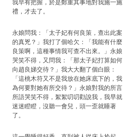
我早有把握，於是鄭重其事地對我施一施
禮，才去了。
永娘問我：「太子妃有何良策，查出此案
的真兇？」我打了個哈欠：「我能有什麼
良策啊，這種事情我可查不出來。」永娘
哭笑不得，又問我：「那太子妃打算如何
向趙良娣交待？」我大大翻了個白眼：
「這桃木符又不是我放在她床底下的，我
為何要對她有所交待？」永娘對我的所言
所語哭笑不得，絮絮叨叨勸說我，我早就
迷迷瞪瞪，沒聽一會兒，頭一歪就睡著
了。
這一覺睡得好香，直到被人從床上拎起