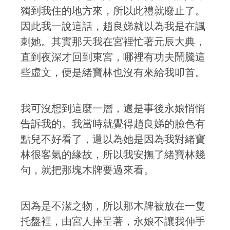
獨到我住的地方來，所以此禮就廢止了。
因此我一說這話，趙良娣就以為我是在諷
刺她。其實那天我在宮裡忙著元辰大典，
直到夜深才回到東宮，哪裡有功夫鬧騰這
些虛文，便是緒寶林也沒有來給我叩首。
我可沒想到這麼一層，還是事後永娘悄悄
告訴我的。我當時就覺得趙良娣的臉色有
點兒不好看了，還以為她是因為我對緒寶
林很客氣的緣故，所以我安撫了緒寶林幾
句，就把那塊木牌要過來看。
因為是不潔之物，所以那木牌被放在一隻
托盤裡，由宮人捧呈著，永娘不讓我伸手