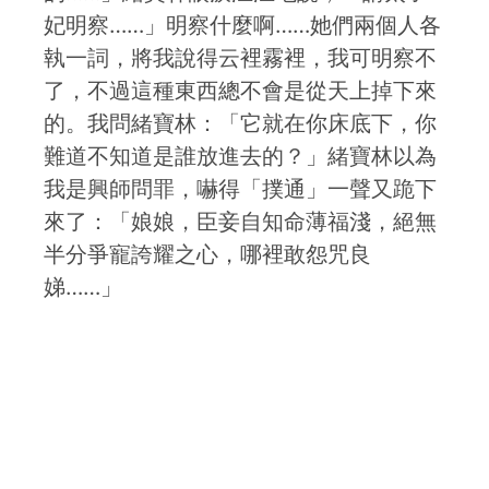
妃明察……」明察什麼啊……她們兩個人各
執一詞，將我說得云裡霧裡，我可明察不
了，不過這種東西總不會是從天上掉下來
的。我問緒寶林：「它就在你床底下，你
難道不知道是誰放進去的？」緒寶林以為
我是興師問罪，嚇得「撲通」一聲又跪下
來了：「娘娘，臣妾自知命薄福淺，絕無
半分爭寵誇耀之心，哪裡敢怨咒良
娣……」