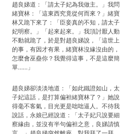
趙良娣道：「請太子妃為我做主。」我問
緒寶林：「這東西究竟從何而來？」緒寶
林又跪下來了：「臣妾真的不知，請太子
妃明察。」「起來起來。」我頂討厭人動
不動就跪了，於是對趙良娣說，「這世上
的事，有因才有果，緒寶林沒緣沒由的，
怎麼會巫蠱你？我覺得這事，不是這麼簡
單……」
趙良娣卻淡淡地道：「如此鐵證如山，太
子妃這話，是打算偏袒緒寶林了？」她說
得毫不客氣，目光更是咄咄逼人。不待我
說話，永娘已經說道：「太子妃只說要細
察緣由，並沒有半句偏袒之意，良娣請慎
言。」趙良娣突然離座，對我拜了一拜，