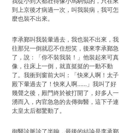
我從小到大都壯得像小馬駒似的，只在來
到上京後才病過一次，叫我裝病，我可怎
麼也裝不出來。
李承鄞叫我裝暈過去，我也裝不出來，我
往那兒一倒就忍不住想笑，後來李承鄞急
了，說：「你不裝我裝！」他裝起來可真
像，往床上一倒，就直挺挺的一動不動
了。我衝到窗前大叫：「快來人啊！太子
殿下暈過去了！快來人啊……」我叫了好
幾聲之後，殿門終於被打開了，好多人一
湧而入，內官急急的去傳御醫，這下子連
太皇太后都驚動了。
御醫診脈診了半晌，最後的結論是李承鄞