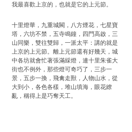
我最喜歡上京的，也就是它的上元節。
十里燈華，九重城闕，八方煙花，七星寶
塔，六坊不禁，五寺鳴鐘，四門高啟，三
山同樂，雙往雙歸，一派太平：講的就是
上京的上元節。離上元節還有好幾天，城
中各坊就會忙著張滿綵燈，連十里朱雀大
街也不例外，那些燈可奇巧了，三步一
景，五步一換，飛禽走獸，人物山水，從
大到小，各色各樣，堆山填海，眼花繚
亂，稱得上是巧奪天工。