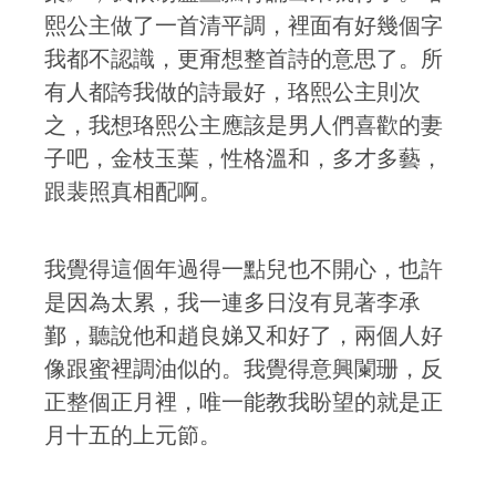
熙公主做了一首清平調，裡面有好幾個字
我都不認識，更甭想整首詩的意思了。所
有人都誇我做的詩最好，珞熙公主則次
之，我想珞熙公主應該是男人們喜歡的妻
子吧，金枝玉葉，性格溫和，多才多藝，
跟裴照真相配啊。
我覺得這個年過得一點兒也不開心，也許
是因為太累，我一連多日沒有見著李承
鄞，聽說他和趙良娣又和好了，兩個人好
像跟蜜裡調油似的。我覺得意興闌珊，反
正整個正月裡，唯一能教我盼望的就是正
月十五的上元節。