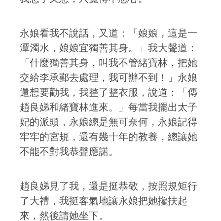
永娘看我不說話，又道：「娘娘，這是一
潭濁水，娘娘宜獨善其身。」我大聲道：
「什麼獨善其身，叫我不管緒寶林，把她
交給李承鄞去處理，我可辦不到！」永娘
還想要勸我，我整了整衣服，說道：「傳
趙良娣和緒寶林進來。」每當我擺出太子
妃的派頭，永娘總是無可奈何，永娘記得
牢牢的宮規，還有幾十年的教養，總讓她
不能不對我恭聲應諾。
趙良娣見了我，還是挺恭敬，按照規矩行
了大禮，我挺客氣地讓永娘把她攙扶起
來，然後請她坐下。