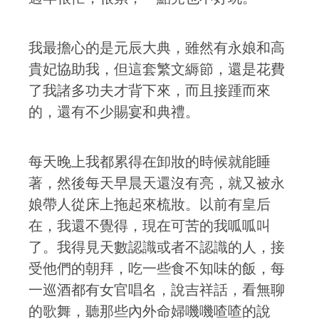
我最擔心的是元辰大典，雖然有永娘和高
貴妃協助我，但這套繁文縟節，還是花費
了我諸多功夫才背下來，而且接踵而來
的，還有不少賜宴和典禮。
每天晚上我都累得在卸妝的時候就能睡
著，然後每天早晨天還沒有亮，就又被永
娘帶人從床上拖起來梳妝。以前有皇后
在，我還不覺得，現在可苦的我呱呱叫
了。我得見天數認識或者不認識的人，接
受他們的朝拜，吃一些食不知味的飯，每
一巡酒都有女官唱名，說吉祥話，看無聊
的歌舞，聽那些內外命婦嘰嘰喳喳的說