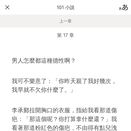
101 小說
上一章
第 17 章
男人怎麼都這種德性啊？
我可不樂意了：「你昨天親了我好幾次，
我早就不欠你什麼了。」
李承鄞拉開胸口的衣服，指給我看那道傷
疤：「那這個呢？你打算拿什麼還？」我
看著那道粉紅色的傷疤，不由得有點兒洩