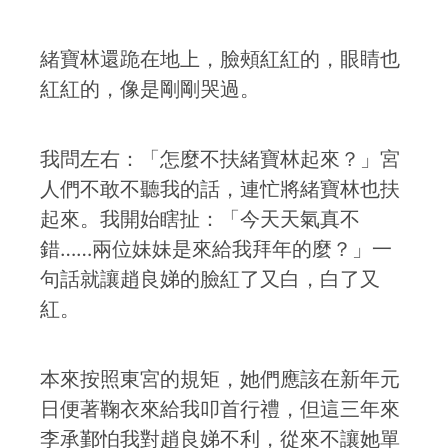
緒寶林還跪在地上，臉頰紅紅的，眼睛也
紅紅的，像是剛剛哭過。
我問左右：「怎麼不扶緒寶林起來？」宮
人們不敢不聽我的話，連忙將緒寶林也扶
起來。我開始瞎扯：「今天天氣真不
錯……兩位妹妹是來給我拜年的麼？」一
句話就讓趙良娣的臉紅了又白，白了又
紅。
本來按照東宮的規矩，她們應該在新年元
日便著鞠衣來給我叩首行禮，但這三年來
李承鄞怕我對趙良娣不利，從來不讓她單