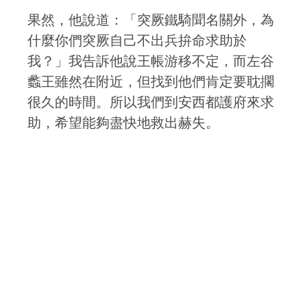
果然，他說道：「突厥鐵騎聞名關外，為
什麼你們突厥自己不出兵拚命求助於
我？」我告訴他說王帳游移不定，而左谷
蠡王雖然在附近，但找到他們肯定要耽擱
很久的時間。所以我們到安西都護府來求
助，希望能夠盡快地救出赫失。