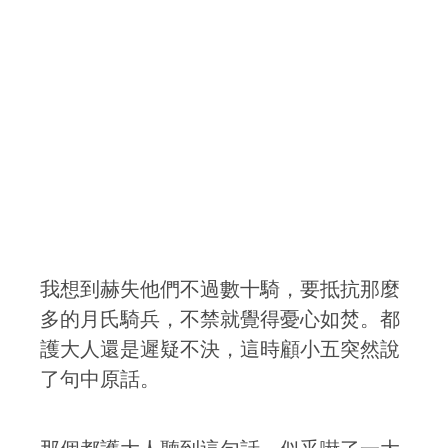
我想到赫失他們不過數十騎，要抵抗那麼
多的月氏騎兵，不禁就覺得憂心如焚。都
護大人還是遲疑不決，這時顧小五突然說
了句中原話。