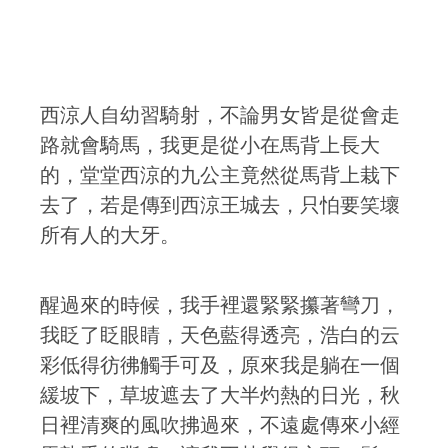
西涼人自幼習騎射，不論男女皆是從會走
路就會騎馬，我更是從小在馬背上長大
的，堂堂西涼的九公主竟然從馬背上栽下
去了，若是傳到西涼王城去，只怕要笑壞
所有人的大牙。
醒過來的時候，我手裡還緊緊攥著彎刀，
我眨了眨眼睛，天色藍得透亮，浩白的云
彩低得彷彿觸手可及，原來我是躺在一個
緩坡下，草坡遮去了大半灼熱的日光，秋
日裡清爽的風吹拂過來，不遠處傳來小經