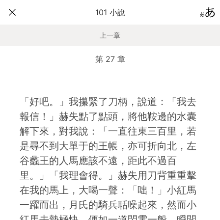
101 小說
上一章
第 27 章
「好吧。」我攥緊了刀柄，說道：「我去
報信！」赫失點了點頭，將他鞍邊的水囊
解下來，對我說：「一直往東三百里，若
是尋不到大單于的王帳，亦可折向北，左
谷蠡王的人馬應該不遠，距此不過百
里。」「我理會得。」赫失用刀背重重擊
在我的馬上，大喝一聲：「咄！」小紅馬
一躍而出，月氏的騎兵聒噪起來，然而小
紅馬去勢極快，便如一道閃電一般，瞬間