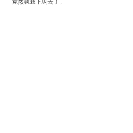
竟然就栽下馬去了。