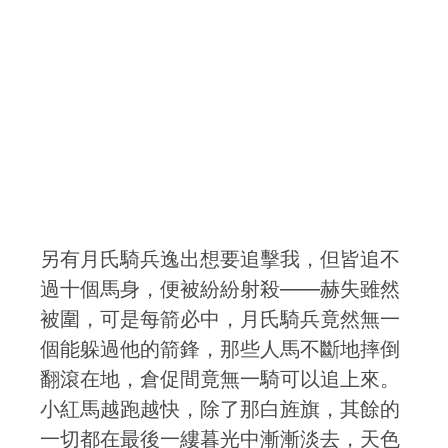
另有月氏騎兵逸出想要追擊我，但皆追不
過十個馬身，便被紛紛射殺——赫失雖然
被圍，可是每箭必中，月氏騎兵竟然無一
個能躲過他的箭鋒，那些人馬不斷地摔倒
翻滾在地，倉促間竟無一騎可以追上來。
小紅馬越跑越快，除了那白旌旗，其餘的
一切都在最後一縷暮光中漸漸淡去，天色