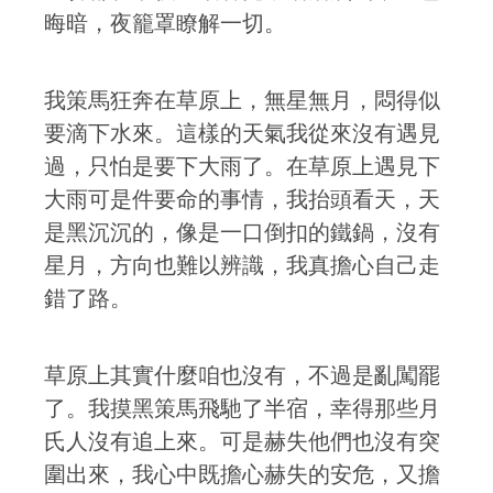
晦暗，夜籠罩瞭解一切。
我策馬狂奔在草原上，無星無月，悶得似
要滴下水來。這樣的天氣我從來沒有遇見
過，只怕是要下大雨了。在草原上遇見下
大雨可是件要命的事情，我抬頭看天，天
是黑沉沉的，像是一口倒扣的鐵鍋，沒有
星月，方向也難以辨識，我真擔心自己走
錯了路。
草原上其實什麼咱也沒有，不過是亂闖罷
了。我摸黑策馬飛馳了半宿，幸得那些月
氏人沒有追上來。可是赫失他們也沒有突
圍出來，我心中既擔心赫失的安危，又擔