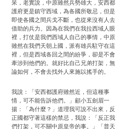
呆，老實說，中原雖然兵勢雄大，安西都
護府更是鎮守西域，為各國所敬忌，但是
即使各國之間兵戈不斷，也從來沒有人去
借助的兵力。因為在我們在我拉西域人眼
裡，打仗是我們西域人自己的事情，中原
雖然在我們天朝上國，派有雄兵駐守在這
裡，但是西域各回之間的紛爭，卻是不會
牽涉到他們的。就好比自己兄弟打架，無
論如何，不會去找外人來施以搖手的。
我說：「安西都護府雖然近，但這種事
情，可不能告訴他們。」顧小五劍眉一
揚：「為什麼？」道理我可說不出來，反
正國都守著這樣的禁忌，我說：「反正我
們打架，可不關中原皇帝的事。」「普天