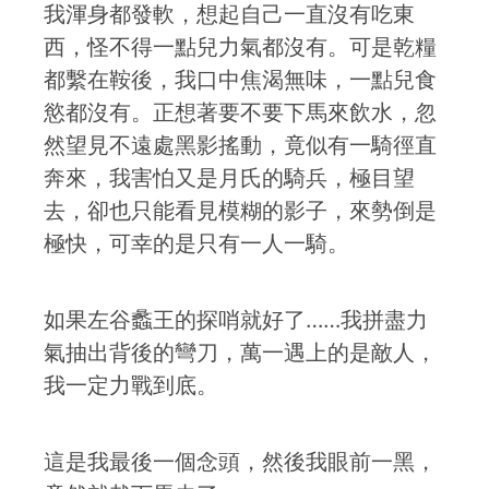
我渾身都發軟，想起自己一直沒有吃東
西，怪不得一點兒力氣都沒有。可是乾糧
都繫在鞍後，我口中焦渴無味，一點兒食
慾都沒有。正想著要不要下馬來飲水，忽
然望見不遠處黑影搖動，竟似有一騎徑直
奔來，我害怕又是月氏的騎兵，極目望
去，卻也只能看見模糊的影子，來勢倒是
極快，可幸的是只有一人一騎。
如果左谷蠡王的探哨就好了……我拼盡力
氣抽出背後的彎刀，萬一遇上的是敵人，
我一定力戰到底。
這是我最後一個念頭，然後我眼前一黑，