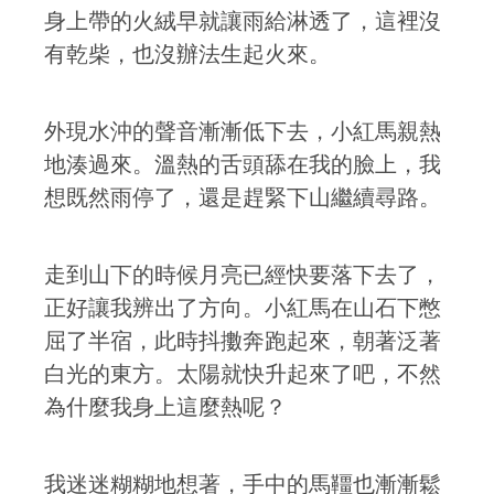
身上帶的火絨早就讓雨給淋透了，這裡沒
有乾柴，也沒辦法生起火來。
外現水沖的聲音漸漸低下去，小紅馬親熱
地湊過來。溫熱的舌頭舔在我的臉上，我
想既然雨停了，還是趕緊下山繼續尋路。
走到山下的時候月亮已經快要落下去了，
正好讓我辨出了方向。小紅馬在山石下憋
屈了半宿，此時抖擻奔跑起來，朝著泛著
白光的東方。太陽就快升起來了吧，不然
為什麼我身上這麼熱呢？
我迷迷糊糊地想著，手中的馬韁也漸漸鬆