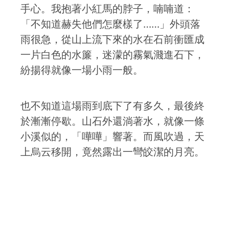
手心。我抱著小紅馬的脖子，喃喃道：
「不知道赫失他們怎麼樣了……」外頭落
雨很急，從山上流下來的水在石前衝匯成
一片白色的水簾，迷濛的霧氣濺進石下，
紛揚得就像一場小雨一般。
也不知道這場雨到底下了有多久，最後終
於漸漸停歇。山石外還淌著水，就像一條
小溪似的，「嘩嘩」響著。而風吹過，天
上烏云移開，竟然露出一彎皎潔的月亮。