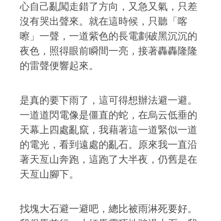
心自己亂闖走錯了方向，又急又氣，只差
沒有哭出聲來。就在這時候，只聽「喀
嚓」一聲，一道紫色的長電劃破黑沉沉的
夜色，照得眼前瞬間一亮，接著轟轟隆隆
的雷聲便響起來。
是真的要下雨了，這可得想辦法避一避。
一道道閃電像是僵直的蛇，在烏云低垂的
天幕上四處亂竄，我藉著這一道緊似一道
的電光，看到遠處的亂石。原來我一直沿
著天亙山奔跑，這跑了大半夜，仍舊是在
天亙山腳下。
找塊大石避一避吧，總比被雨淋死要好。