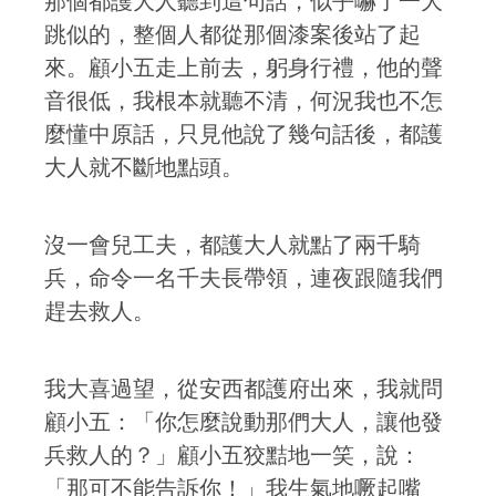
那個都護大人聽到這句話，似乎嚇了一大
跳似的，整個人都從那個漆案後站了起
來。顧小五走上前去，躬身行禮，他的聲
音很低，我根本就聽不清，何況我也不怎
麼懂中原話，只見他說了幾句話後，都護
大人就不斷地點頭。
沒一會兒工夫，都護大人就點了兩千騎
兵，命令一名千夫長帶領，連夜跟隨我們
趕去救人。
我大喜過望，從安西都護府出來，我就問
顧小五：「你怎麼說動那們大人，讓他發
兵救人的？」顧小五狡黠地一笑，說：
「那可不能告訴你！」我生氣地噘起嘴