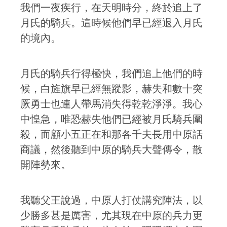
我們一夜疾行，在天明時分，終於追上了
月氏的騎兵。這時候他們早已經退入月氏
的境內。
月氏的騎兵行得極快，我們追上他們的時
候，白旌旗早已經無蹤影，赫失和數十突
厥勇士也連人帶馬消失得乾乾淨淨。我心
中惶急，唯恐赫失他們已經被月氏騎兵圍
殺，而顧小五正在和那各千夫長用中原話
商議，然後聽到中原的騎兵大聲傳令，散
開陣勢來。
我聽父王說過，中原人打仗講究陣法，以
少勝多甚是厲害，尤其現在中原的兵力更