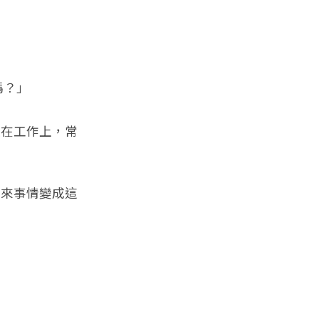
嗎？」
在工作上，常
來事情變成這