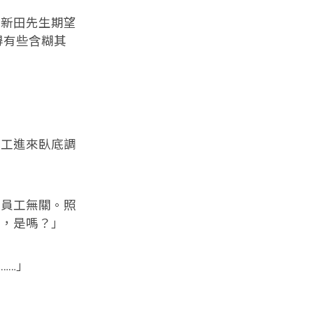
新田先生期望
得有些含糊其
工進來臥底調
員工無關。照
扭，是嗎？」
……」