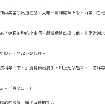
尚美會說出這種話，大吃一驚睜開眯眯眼。尚美回看他
了這種無聊的小事啊。虧我還這麼擔心他。非常謝謝您
說完，想起身站起來。
稍等一下。」能勢伸出雙手，制止她站起來。「請妳再
。「甚麼事？」
疏的頭髮，露出沉穩的笑容。