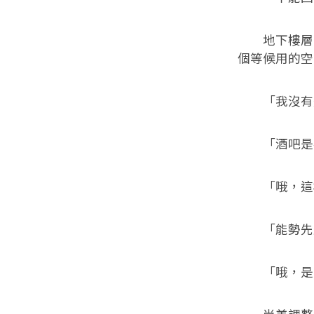
地下樓層的
個等候用的空
「我沒有進
「酒吧是在
「哦，這樣
「能勢先生
「哦，是是