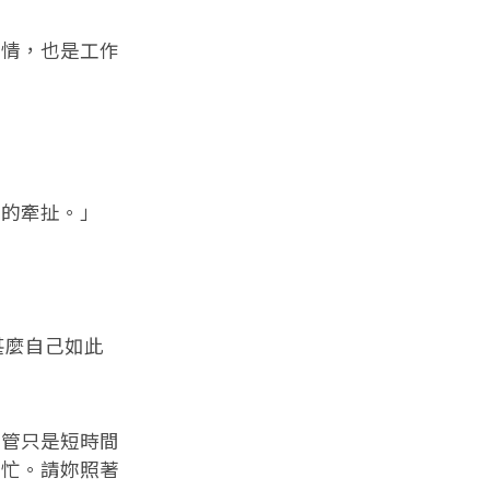
情，也是工作
的牽扯。」
甚麼自己如此
管只是短時間
的忙。請妳照著