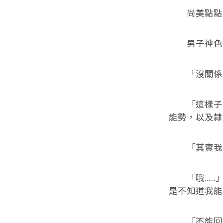
尚美點點頭
男子神色慌
「沒關係，
「這樣子啊
能勢，以及隸
「其實我是
「哦……」
是不知道我能
「不能回答