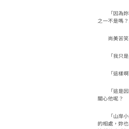
「因為妳現
之一不是嗎？
尚美苦笑
「我只是奉
「這樣啊？
「這是因為
關心他呢？
「山岸小姐
的相處，妳也