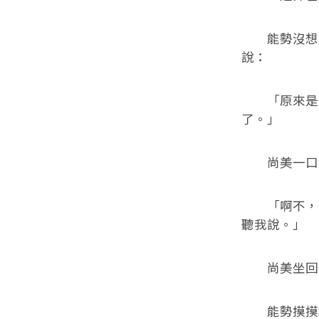
能勢沒想到
說：
「原來是為
了。」
尚美一口氣
「啊不，請
聽我說。」
尚美坐回去
能勢摸摸稀