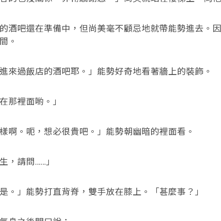
酒吧還在準備中，但尚美毫不顧忌地就帶能勢進去。因
間。
來過飯店的酒吧耶。」能勢好奇地看著牆上的裝飾。
那裡面喲。」
啊。呃，想必很貴吧。」能勢朝幽暗的裡面看。
，請問……」
。」能勢打直背脊，雙手放在膝上。「甚麼事？」