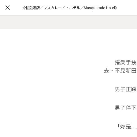
《假面飯店／マスカレード・ホテル／Masquerade Hotel》
搭乘手扶梯
去。不見新田
男子正踩著
男子停下腳
「妳是……