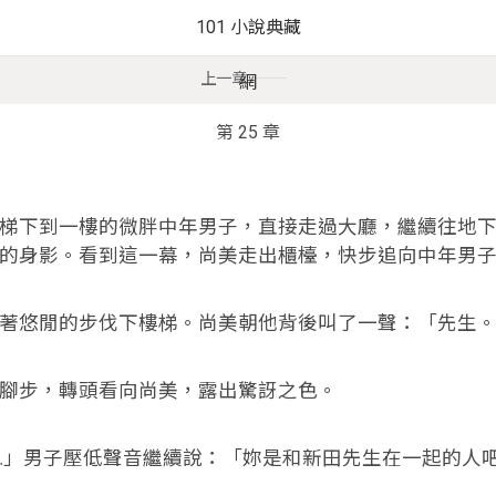
101 小說典藏
上一章
網
第 25 章
下到一樓的微胖中年男子，直接走過大廳，繼續往地下
的身影。看到這一幕，尚美走出櫃檯，快步追向中年男
悠閒的步伐下樓梯。尚美朝他背後叫了一聲：「先生。
步，轉頭看向尚美，露出驚訝之色。
」男子壓低聲音繼續說：「妳是和新田先生在一起的人