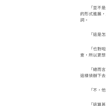
「並不是發
的形式進展，
詞。
「這是怎麼
「也對啦，
查，所以更想
「總而言之
這樣偵辦下去
「不，他不
「這算甚麼