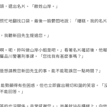
，遞出名片。「敝姓山岸。」
忙地翻找口袋，最後一臉鬱悶地說：「糟糕，我的名片
我聽新田先生提過您。」
。呃，妳叫做山岸小姐是吧。」看著名片確認後，他報
屬品川警署刑事課。「您找我有甚麼事嗎？」
想請教您新田先生的事。能不能耽誤您一點時間？」
能勢顯得有些困惑，但也立即露出親切和藹的笑容。「
不能回答。」
的也沒關係。非常感謝您。」尚美就站在樓梯上，向他