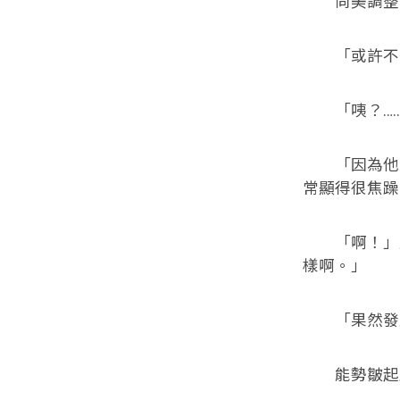
尚美調整氣
「或許不是
「咦？……
「因為他最
常顯得很焦躁
「啊！」能
樣啊。」
「果然發生
能勢皺起臉