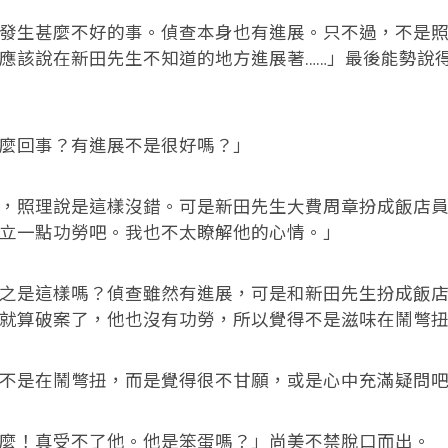
生甚麼不好的事。偵查本身也有進展。只不過，不是照
應該說在新田先生不知道的地方進展著……」最後能勢說
回事？有進展不是很好嗎？」
照理說是這樣沒錯。可是新田先生大費周章扮成飯店員
立一點功勞吧。我也不太瞭解他的心情。」
是這樣嗎？偵查雖然有進展，可是和新田先生扮成飯店
就算破案了，他也沒有功勞，所以覺得不是滋味在鬧彆
是在鬧彆扭，而是覺得很不甘願，或是心中充滿疑問吧
！真受不了他。他是笨蛋嗎？」尚美不禁脫口而出。