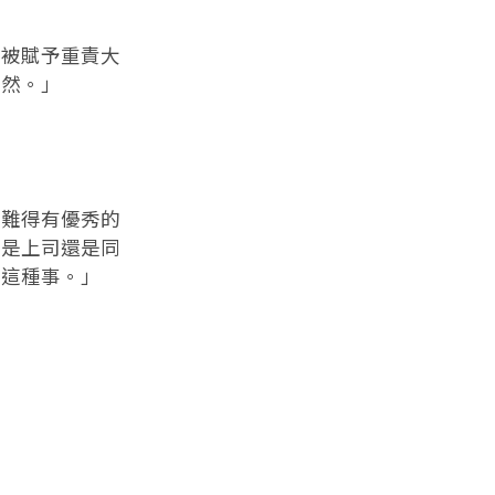
被賦予重責大
當然。」
難得有優秀的
管是上司還是同
管這種事。」