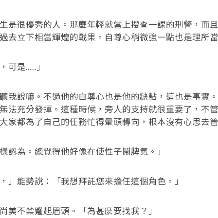
是很優秀的人。那麼年輕就當上搜查一課的刑警，而且
過去立下相當輝煌的戰果。自尊心稍微強一點也是理所
可是……」
我說嘛。不過他的自尊心也是他的缺點，這也是事實。
無法充分發揮。這種時候，旁人的支持就很重要了，不
大家都為了自己的任務忙得暈頭轉向，根本沒有心思去
認為。總覺得他好像在使性子鬧脾氣。」
」能勢說：「我想拜託您來擔任這個角色。」
美不禁蹙起眉頭。「為甚麼要找我？」