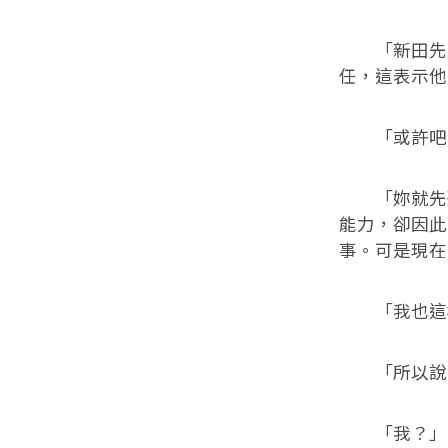
「新田先生
任，這表示他
「或許吧，
「妳就先聽
能力，卻因此
事。可是現在
「我也這樣
「所以說，
「我？」尚