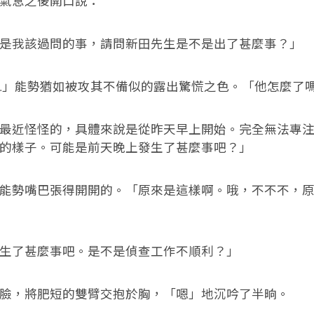
息之後開口說：
我該過問的事，請問新田先生是不是出了甚麼事？」
」能勢猶如被攻其不備似的露出驚慌之色。「他怎麼了
近怪怪的，具體來說是從昨天早上開始。完全無法專注
的樣子。可能是前天晚上發生了甚麼事吧？」
勢嘴巴張得開開的。「原來是這樣啊。哦，不不不，原
了甚麼事吧。是不是偵查工作不順利？」
，將肥短的雙臂交抱於胸，「嗯」地沉吟了半晌。