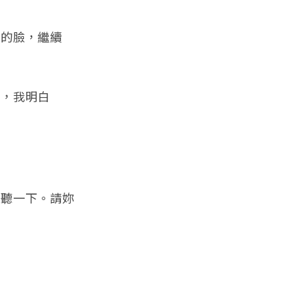
的臉，繼續
，我明白
聽一下。請妳